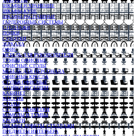
ТАБУРЕТЫ
ШКАФЫ И ХРАНЕНИЕ
ШКАФЫ-КУПЕ
ШКАФЫ-РАСПАШНЫЕ
ГАРДЕРОБНЫЕ СИСТЕМЫ
СТЕЛЛАЖИ
ПОЛКИ
СУНДУКИ
ЗЕРКАЛА
ОФИС
МЕБЕЛЬ ДЛЯ РУКОВОДИТЕЛЯ
ТУМБЫ ОФИСНЫЕ
ОФИСНЫЕ СТОЛЫ
МЕБЕЛЬ ДЛЯ ПЕРСОНАЛА
ОФИСНЫЕ КРЕСЛА
СТУЛЬЯ ОФИСНЫЕ
СТОЙКИ РЕСЕПШН
КАБИНЕТ
МАССИВ
СТОЛЫ
СТУЛЬЯ, БАНКЕТКИ
КОМОДЫ И ТУМБЫ
КРОВАТИ
ШКАФЫ, БУФЕТЫ, СТЕЛЛАЖИ
ПРЕДМЕТЫ ИНТЕРЬЕРА