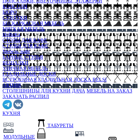
ПОДСТАВКИ, ЦВЕТОЧНИЦЫ, ЭТАЖЕРКИ
КОНСОЛИ
БЮРО
СУНДУКИ
БЕСКАРКАСНАЯ МЕБЕЛЬ
МЯГКАЯ МЕБЕЛЬ
HoReKa
СТОЛЫ ДЛЯ КАФЕ
СТУЛЬЯ ДЛЯ КАФЕ
Мебель лофт
БАРНЫЕ СТУЛЬЯ
ВЕШАЛКИ
УЛИЧНАЯ МЕБЕЛЬ
ГЛАДИЛЬНЫЕ ДОСКИ
ВСТРОЕННАЯ ГЛАДИЛЬНАЯ ДОСКА BELSI
АКЦИИ
СТОЛЕШНИЦЫ ДЛЯ КУХНИ
ДАЧА
МЕБЕЛЬ НА ЗАКАЗ
ЗАКАЗАТЬ РАСПИЛ
КУХНЯ
ТАБУРЕТЫ
МОДУЛЬНЫЕ