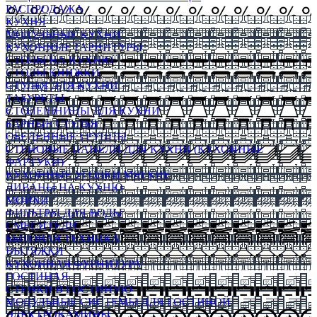
РАСПРОДАЖА
КУХНЯ
МОДУЛЬНЫЕ КУХНИ
КУХОННЫЕ ГАРНИТУРЫ
СТОЛЫ НА КУХНЮ
СТОЛЫ КНИЖКИ
СТУЛЬЯ ДЛЯ КУХНИ
ТАБУРЕТЫ
СТОЛЕШНИЦЫ ДЛЯ КУХНИ
БАРНЫЕ СТУЛЬЯ
ОБЕДЕННЫЕ ГРУППЫ
СТЕНОВЫЕ ПАНЕЛИ ДЛЯ КУХНИ (КУХОННЫЕ
ФАРТУКИ)
КУХОННЫЕ УГОЛКИ МЯГКИЕ
ДИВАНЫ НА КУХНЮ
МОЙКИ
ФИЛЬТРЫ ДЛЯ ВОДЫ
СМЕСИТЕЛИ
БЫТОВАЯ ТЕХНИКА
ВЫТЯЖКИ
КУХОННАЯ ФУРНИТУРА
ГОСТИНАЯ
СТЕНКИ В ГОСТИНУЮ
МОДУЛЬНЫЕ СИСТЕМЫ ДЛЯ ГОСТИНОЙ
ЭЛЕКТРОКАМИНЫ