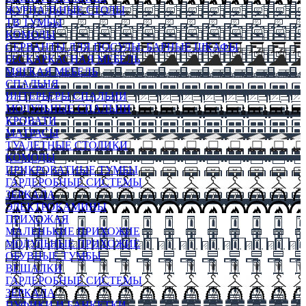
ЖУРНАЛЬНЫЕ СТОЛЫ
ТВ ТУМБЫ
КОМОДЫ
СЕРВАНТЫ ДЛЯ ПОСУДЫ, БАРНЫЕ ШКАФЫ
БЕСКАРКАСНАЯ МЕБЕЛЬ
МЯГКАЯ МЕБЕЛЬ
СПАЛЬНЯ
ИНТЕРЬЕРЫ СПАЛЬНИ
МОДУЛЬНЫЕ СПАЛЬНИ
КРОВАТИ
МАТРАСЫ
ТУАЛЕТНЫЕ СТОЛИКИ
КОМОДЫ
ПРИКРОВАТНЫЕ ТУМБЫ
ГАРДЕРОБНЫЕ СИСТЕМЫ
ЗЕРКАЛА
ЭЛЕКТРОКАМИНЫ
ПРИХОЖАЯ
МАЛЕНЬКИЕ ПРИХОЖИЕ
МОДУЛЬНЫЕ ПРИХОЖИЕ
ОБУВНЫЕ ТУМБЫ
ВЕШАЛКИ
ГАРДЕРОБНЫЕ СИСТЕМЫ
ЗЕРКАЛА
ПУФИКИ И БАНКЕТКИ