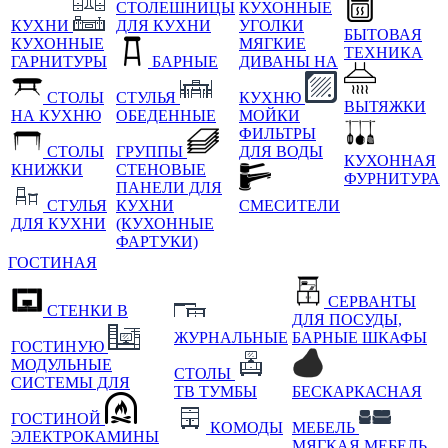
СТОЛЕШНИЦЫ
КУХОННЫЕ
КУХНИ
ДЛЯ КУХНИ
УГОЛКИ
БЫТОВАЯ
КУХОННЫЕ
МЯГКИЕ
ТЕХНИКА
ГАРНИТУРЫ
БАРНЫЕ
ДИВАНЫ НА
СТОЛЫ
СТУЛЬЯ
КУХНЮ
ВЫТЯЖКИ
НА КУХНЮ
ОБЕДЕННЫЕ
МОЙКИ
ФИЛЬТРЫ
СТОЛЫ
ГРУППЫ
ДЛЯ ВОДЫ
КУХОННАЯ
КНИЖКИ
СТЕНОВЫЕ
ФУРНИТУРА
ПАНЕЛИ ДЛЯ
СТУЛЬЯ
КУХНИ
СМЕСИТЕЛИ
ДЛЯ КУХНИ
(КУХОННЫЕ
ФАРТУКИ)
ГОСТИНАЯ
СЕРВАНТЫ
СТЕНКИ В
ДЛЯ ПОСУДЫ,
ЖУРНАЛЬНЫЕ
БАРНЫЕ ШКАФЫ
ГОСТИНУЮ
МОДУЛЬНЫЕ
СТОЛЫ
СИСТЕМЫ ДЛЯ
ТВ ТУМБЫ
БЕСКАРКАСНАЯ
ГОСТИНОЙ
КОМОДЫ
МЕБЕЛЬ
ЭЛЕКТРОКАМИНЫ
МЯГКАЯ МЕБЕЛЬ