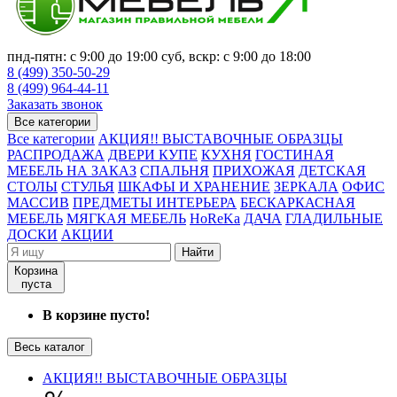
пнд-пятн: с 9:00 до 19:00 суб, вскр: с 9:00 до 18:00
8 (499) 350-50-29
8 (499) 964-44-11
Заказать звонок
Все категории
Все категории
АКЦИЯ!! ВЫСТАВОЧНЫЕ ОБРАЗЦЫ
РАСПРОДАЖА
ДВЕРИ КУПЕ
КУХНЯ
ГОСТИНАЯ
МЕБЕЛЬ НА ЗАКАЗ
СПАЛЬНЯ
ПРИХОЖАЯ
ДЕТСКАЯ
СТОЛЫ
СТУЛЬЯ
ШКАФЫ И ХРАНЕНИЕ
ЗЕРКАЛА
ОФИС
МАССИВ
ПРЕДМЕТЫ ИНТЕРЬЕРА
БЕСКАРКАСНАЯ
МЕБЕЛЬ
МЯГКАЯ МЕБЕЛЬ
HoReKa
ДАЧА
ГЛАДИЛЬНЫЕ
ДОСКИ
АКЦИИ
Найти
Корзина
пуста
В корзине пусто!
Весь каталог
АКЦИЯ!! ВЫСТАВОЧНЫЕ ОБРАЗЦЫ