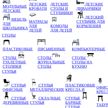
ДЕТСКИЕ
ДЕТСКИЕ
ДЕТСКИЕ
МОДУЛЬНЫЕ
КРОВАТИ
СТОЛЫ И
ДИВАНЧИКИ
ДЕТСКИЕ
СТУЛЬЧИКИ
ДЕТСКИЙ
МЕБЕЛЬ
МАТРАСЫ
СТУЛЬЧИК ДЛЯ
ДЛЯ
ДЛЯ
КОМОДЫ
КОРМЛЕНИЯ
ШКОЛЬНИКА
ДЕТЕЙ
ДЛЯ ДЕТЕЙ
СТОЛЫ
ПЛАСТИКОВЫЕ
ПИСЬМЕННЫЕ
КОМПЬЮТЕРНЫЕ
СТОЛЫ
СТОЛЫ
СТОЛЫ
ТУАЛЕТНЫЕ
ЖУРНАЛЬНЫЕ
СТОЛЫ НА
СТОЛИКИ
СТОЛЫ
КУХНЮ
СТУЛЬЯ
СТУЛЬЯ
СТУЛЬЯ
ПЛАСТИКОВЫЕ
ОФИС
ОФИСНЫЕ
МЕТАЛЛИЧЕСКИЕ
КРЕСЛА И
КРЕС
СТУЛЬЯ
СКЛАДНЫЕ
СТУЛЬЯ
ДЕРЕВЯННЫЕ
СТУЛЬЯ
БАРНЫЕ
ТАБУ
СТУЛЬЯ