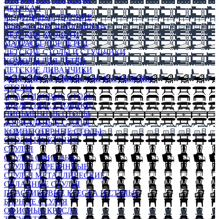
ДЕТСКАЯ
МОДУЛЬНЫЕ ДЕТСКИЕ
МЕБЕЛЬ ДЛЯ ШКОЛЬНИКА
ДЕТСКИЕ КРОВАТИ
МАТРАСЫ ДЛЯ ДЕТЕЙ
ДЕТСКИЕ СТОЛЫ И СТУЛЬЧИКИ
КОМОДЫ ДЛЯ ДЕТЕЙ
ДЕТСКИЕ ДИВАНЧИКИ
ДЕТСКИЙ СТУЛЬЧИК ДЛЯ КОРМЛЕНИЯ
СТОЛЫ
ПЛАСТИКОВЫЕ СТОЛЫ
ТУАЛЕТНЫЕ СТОЛИКИ
ПИСЬМЕННЫЕ СТОЛЫ
ЖУРНАЛЬНЫЕ СТОЛЫ
КОМПЬЮТЕРНЫЕ СТОЛЫ
СТОЛЫ НА КУХНЮ
СТУЛЬЯ
СТУЛЬЯ ОФИСНЫЕ
СТУЛЬЯ ДЕРЕВЯННЫЕ
СТУЛЬЯ МЕТАЛЛИЧЕСКИЕ
СКЛАДНЫЕ СТУЛЬЯ
ПЛАСТИКОВЫЕ КРЕСЛА И СТУЛЬЯ
БАРНЫЕ СТУЛЬЯ
ОФИСНЫЕ КРЕСЛА