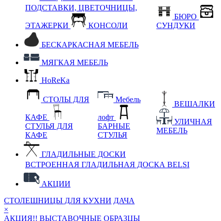
ПОДСТАВКИ, ЦВЕТОЧНИЦЫ,
БЮРО
ЭТАЖЕРКИ
КОНСОЛИ
СУНДУКИ
БЕСКАРКАСНАЯ МЕБЕЛЬ
МЯГКАЯ МЕБЕЛЬ
HoReKa
СТОЛЫ ДЛЯ
Мебель
ВЕШАЛКИ
КАФЕ
лофт
УЛИЧНАЯ
СТУЛЬЯ ДЛЯ
БАРНЫЕ
МЕБЕЛЬ
КАФЕ
СТУЛЬЯ
ГЛАДИЛЬНЫЕ ДОСКИ
ВСТРОЕННАЯ ГЛАДИЛЬНАЯ ДОСКА BELSI
АКЦИИ
СТОЛЕШНИЦЫ ДЛЯ КУХНИ
ДАЧА
×
АКЦИЯ!! ВЫСТАВОЧНЫЕ ОБРАЗЦЫ