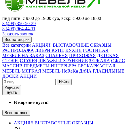
пнд-пятн: с 9:00 до 19:00 суб, вскр: с 9:00 до 18:00
8 (499) 350-50-29
8 (499) 964-44-11
Заказать звонок
Все категории
Все категории
АКЦИЯ!! ВЫСТАВОЧНЫЕ ОБРАЗЦЫ
РАСПРОДАЖА
ДВЕРИ КУПЕ
КУХНЯ
ГОСТИНАЯ
МЕБЕЛЬ НА ЗАКАЗ
СПАЛЬНЯ
ПРИХОЖАЯ
ДЕТСКАЯ
СТОЛЫ
СТУЛЬЯ
ШКАФЫ И ХРАНЕНИЕ
ЗЕРКАЛА
ОФИС
МАССИВ
ПРЕДМЕТЫ ИНТЕРЬЕРА
БЕСКАРКАСНАЯ
МЕБЕЛЬ
МЯГКАЯ МЕБЕЛЬ
HoReKa
ДАЧА
ГЛАДИЛЬНЫЕ
ДОСКИ
АКЦИИ
Найти
Корзина
пуста
В корзине пусто!
Весь каталог
АКЦИЯ!! ВЫСТАВОЧНЫЕ ОБРАЗЦЫ