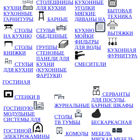
СТОЛЕШНИЦЫ
КУХОННЫЕ
КУХНИ
ДЛЯ КУХНИ
УГОЛКИ
БЫТОВАЯ
КУХОННЫЕ
МЯГКИЕ
ТЕХНИКА
ГАРНИТУРЫ
БАРНЫЕ
ДИВАНЫ НА
СТОЛЫ
СТУЛЬЯ
КУХНЮ
ВЫТЯЖКИ
НА КУХНЮ
ОБЕДЕННЫЕ
МОЙКИ
ФИЛЬТРЫ
СТОЛЫ
ГРУППЫ
ДЛЯ ВОДЫ
КУХОННАЯ
КНИЖКИ
СТЕНОВЫЕ
ФУРНИТУРА
ПАНЕЛИ ДЛЯ
СТУЛЬЯ
КУХНИ
СМЕСИТЕЛИ
ДЛЯ КУХНИ
(КУХОННЫЕ
ФАРТУКИ)
ГОСТИНАЯ
СЕРВАНТЫ
СТЕНКИ В
ДЛЯ ПОСУДЫ,
ЖУРНАЛЬНЫЕ
БАРНЫЕ ШКАФЫ
ГОСТИНУЮ
МОДУЛЬНЫЕ
СТОЛЫ
СИСТЕМЫ ДЛЯ
ТВ ТУМБЫ
БЕСКАРКАСНАЯ
ГОСТИНОЙ
КОМОДЫ
МЕБЕЛЬ
ЭЛЕКТРОКАМИНЫ
МЯГКАЯ МЕБЕЛЬ