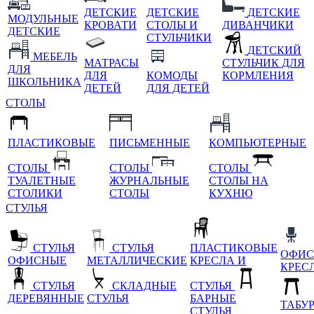
ДЕТСКИЕ
ДЕТСКИЕ
ДЕТСКИЕ
МОДУЛЬНЫЕ
КРОВАТИ
СТОЛЫ И
ДИВАНЧИКИ
ДЕТСКИЕ
СТУЛЬЧИКИ
ДЕТСКИЙ
МЕБЕЛЬ
МАТРАСЫ
СТУЛЬЧИК ДЛЯ
ДЛЯ
ДЛЯ
КОМОДЫ
КОРМЛЕНИЯ
ШКОЛЬНИКА
ДЕТЕЙ
ДЛЯ ДЕТЕЙ
СТОЛЫ
ПЛАСТИКОВЫЕ
ПИСЬМЕННЫЕ
КОМПЬЮТЕРНЫЕ
СТОЛЫ
СТОЛЫ
СТОЛЫ
ТУАЛЕТНЫЕ
ЖУРНАЛЬНЫЕ
СТОЛЫ НА
СТОЛИКИ
СТОЛЫ
КУХНЮ
СТУЛЬЯ
СТУЛЬЯ
СТУЛЬЯ
ПЛАСТИКОВЫЕ
ОФИС
ОФИСНЫЕ
МЕТАЛЛИЧЕСКИЕ
КРЕСЛА И
КРЕС
СТУЛЬЯ
СКЛАДНЫЕ
СТУЛЬЯ
ДЕРЕВЯННЫЕ
СТУЛЬЯ
БАРНЫЕ
ТАБУ
СТУЛЬЯ