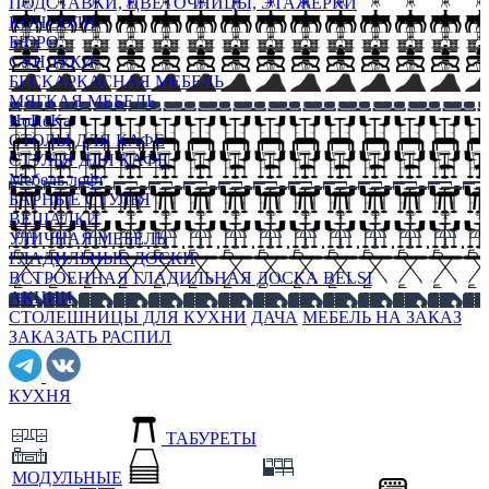
ПОДСТАВКИ, ЦВЕТОЧНИЦЫ, ЭТАЖЕРКИ
КОНСОЛИ
БЮРО
СУНДУКИ
БЕСКАРКАСНАЯ МЕБЕЛЬ
МЯГКАЯ МЕБЕЛЬ
HoReKa
СТОЛЫ ДЛЯ КАФЕ
СТУЛЬЯ ДЛЯ КАФЕ
Мебель лофт
БАРНЫЕ СТУЛЬЯ
ВЕШАЛКИ
УЛИЧНАЯ МЕБЕЛЬ
ГЛАДИЛЬНЫЕ ДОСКИ
ВСТРОЕННАЯ ГЛАДИЛЬНАЯ ДОСКА BELSI
АКЦИИ
СТОЛЕШНИЦЫ ДЛЯ КУХНИ
ДАЧА
МЕБЕЛЬ НА ЗАКАЗ
ЗАКАЗАТЬ РАСПИЛ
КУХНЯ
ТАБУРЕТЫ
МОДУЛЬНЫЕ