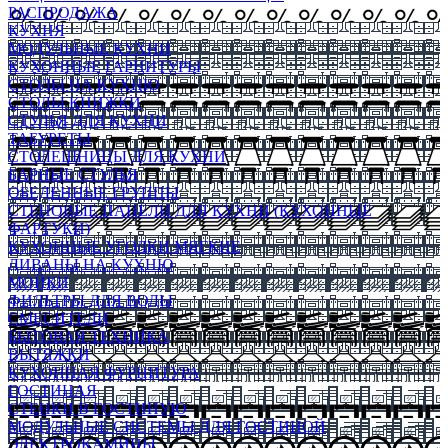
РАСПРОДАЖА
КУХНЯ
МОДУЛЬНЫЕ КУХНИ
КУХОННЫЕ ГАРНИТУРЫ
СТОЛЫ НА КУХНЮ
СТОЛЫ КНИЖКИ
СТУЛЬЯ ДЛЯ КУХНИ
ТАБУРЕТЫ
СТОЛЕШНИЦЫ ДЛЯ КУХНИ
БАРНЫЕ СТУЛЬЯ
ОБЕДЕННЫЕ ГРУППЫ
СТЕНОВЫЕ ПАНЕЛИ ДЛЯ КУХНИ (КУХОННЫЕ
ФАРТУКИ)
КУХОННЫЕ УГОЛКИ МЯГКИЕ
ДИВАНЫ НА КУХНЮ
МОЙКИ
ФИЛЬТРЫ ДЛЯ ВОДЫ
СМЕСИТЕЛИ
БЫТОВАЯ ТЕХНИКА
ВЫТЯЖКИ
КУХОННАЯ ФУРНИТУРА
ГОСТИНАЯ
СТЕНКИ В ГОСТИНУЮ
МОДУЛЬНЫЕ СИСТЕМЫ ДЛЯ ГОСТИНОЙ
ЭЛЕКТРОКАМИНЫ