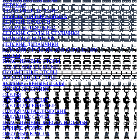
ДЕТСКАЯ
МОДУЛЬНЫЕ ДЕТСКИЕ
МЕБЕЛЬ ДЛЯ ШКОЛЬНИКА
ДЕТСКИЕ КРОВАТИ
МАТРАСЫ ДЛЯ ДЕТЕЙ
ДЕТСКИЕ СТОЛЫ И СТУЛЬЧИКИ
КОМОДЫ ДЛЯ ДЕТЕЙ
ДЕТСКИЕ ДИВАНЧИКИ
ДЕТСКИЙ СТУЛЬЧИК ДЛЯ КОРМЛЕНИЯ
СТОЛЫ
ПЛАСТИКОВЫЕ СТОЛЫ
ТУАЛЕТНЫЕ СТОЛИКИ
ПИСЬМЕННЫЕ СТОЛЫ
ЖУРНАЛЬНЫЕ СТОЛЫ
КОМПЬЮТЕРНЫЕ СТОЛЫ
СТОЛЫ НА КУХНЮ
СТУЛЬЯ
СТУЛЬЯ ОФИСНЫЕ
СТУЛЬЯ ДЕРЕВЯННЫЕ
СТУЛЬЯ МЕТАЛЛИЧЕСКИЕ
СКЛАДНЫЕ СТУЛЬЯ
ПЛАСТИКОВЫЕ КРЕСЛА И СТУЛЬЯ
БАРНЫЕ СТУЛЬЯ
ОФИСНЫЕ КРЕСЛА