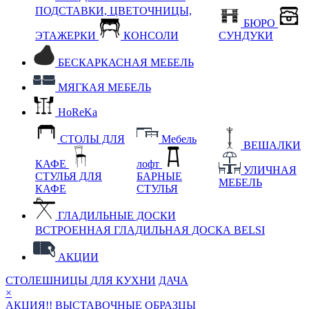
ПОДСТАВКИ, ЦВЕТОЧНИЦЫ,
БЮРО
ЭТАЖЕРКИ
КОНСОЛИ
СУНДУКИ
БЕСКАРКАСНАЯ МЕБЕЛЬ
МЯГКАЯ МЕБЕЛЬ
HoReKa
СТОЛЫ ДЛЯ
Мебель
ВЕШАЛКИ
КАФЕ
лофт
УЛИЧНАЯ
СТУЛЬЯ ДЛЯ
БАРНЫЕ
МЕБЕЛЬ
КАФЕ
СТУЛЬЯ
ГЛАДИЛЬНЫЕ ДОСКИ
ВСТРОЕННАЯ ГЛАДИЛЬНАЯ ДОСКА BELSI
АКЦИИ
СТОЛЕШНИЦЫ ДЛЯ КУХНИ
ДАЧА
×
АКЦИЯ!! ВЫСТАВОЧНЫЕ ОБРАЗЦЫ