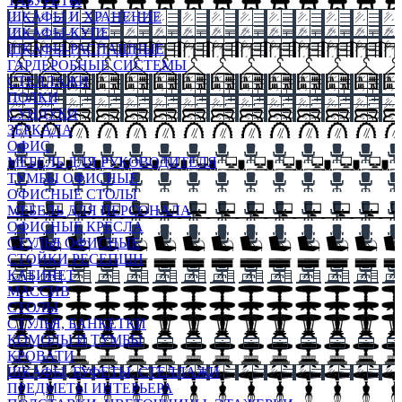
ТАБУРЕТЫ
ШКАФЫ И ХРАНЕНИЕ
ШКАФЫ-КУПЕ
ШКАФЫ-РАСПАШНЫЕ
ГАРДЕРОБНЫЕ СИСТЕМЫ
СТЕЛЛАЖИ
ПОЛКИ
СУНДУКИ
ЗЕРКАЛА
ОФИС
МЕБЕЛЬ ДЛЯ РУКОВОДИТЕЛЯ
ТУМБЫ ОФИСНЫЕ
ОФИСНЫЕ СТОЛЫ
МЕБЕЛЬ ДЛЯ ПЕРСОНАЛА
ОФИСНЫЕ КРЕСЛА
СТУЛЬЯ ОФИСНЫЕ
СТОЙКИ РЕСЕПШН
КАБИНЕТ
МАССИВ
СТОЛЫ
СТУЛЬЯ, БАНКЕТКИ
КОМОДЫ И ТУМБЫ
КРОВАТИ
ШКАФЫ, БУФЕТЫ, СТЕЛЛАЖИ
ПРЕДМЕТЫ ИНТЕРЬЕРА