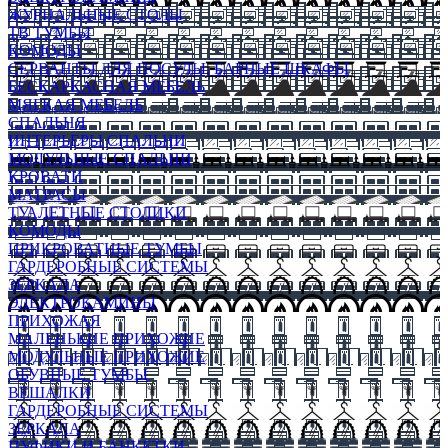
ЖУРНАЛЬНЫЕ СТОЛЫ
ТВ ТУМБЫ
КОМОДЫ
СЕРВАНТЫ ДЛЯ ПОСУДЫ, БАРНЫЕ ШКАФЫ
БЕСКАРКАСНАЯ МЕБЕЛЬ
МЯГКАЯ МЕБЕЛЬ
СПАЛЬНЯ
ИНТЕРЬЕРЫ СПАЛЬНИ
МОДУЛЬНЫЕ СПАЛЬНИ
КРОВАТИ
МАТРАСЫ
ТУАЛЕТНЫЕ СТОЛИКИ
КОМОДЫ
ПРИКРОВАТНЫЕ ТУМБЫ
ГАРДЕРОБНЫЕ СИСТЕМЫ
ЗЕРКАЛА
ЭЛЕКТРОКАМИНЫ
ПРИХОЖАЯ
МАЛЕНЬКИЕ ПРИХОЖИЕ
МОДУЛЬНЫЕ ПРИХОЖИЕ
ОБУВНЫЕ ТУМБЫ
ВЕШАЛКИ
ГАРДЕРОБНЫЕ СИСТЕМЫ
ЗЕРКАЛА
ПУФИКИ И БАНКЕТКИ