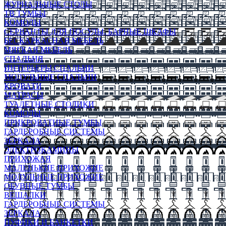
ЖУРНАЛЬНЫЕ СТОЛЫ
ТВ ТУМБЫ
КОМОДЫ
СЕРВАНТЫ ДЛЯ ПОСУДЫ, БАРНЫЕ ШКАФЫ
БЕСКАРКАСНАЯ МЕБЕЛЬ
МЯГКАЯ МЕБЕЛЬ
СПАЛЬНЯ
ИНТЕРЬЕРЫ СПАЛЬНИ
МОДУЛЬНЫЕ СПАЛЬНИ
КРОВАТИ
МАТРАСЫ
ТУАЛЕТНЫЕ СТОЛИКИ
КОМОДЫ
ПРИКРОВАТНЫЕ ТУМБЫ
ГАРДЕРОБНЫЕ СИСТЕМЫ
ЗЕРКАЛА
ЭЛЕКТРОКАМИНЫ
ПРИХОЖАЯ
МАЛЕНЬКИЕ ПРИХОЖИЕ
МОДУЛЬНЫЕ ПРИХОЖИЕ
ОБУВНЫЕ ТУМБЫ
ВЕШАЛКИ
ГАРДЕРОБНЫЕ СИСТЕМЫ
ЗЕРКАЛА
ПУФИКИ И БАНКЕТКИ