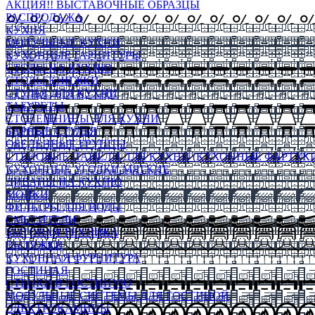
АКЦИЯ!! ВЫСТАВОЧНЫЕ ОБРАЗЦЫ
РАСПРОДАЖА
КУХНЯ
МОДУЛЬНЫЕ КУХНИ
КУХОННЫЕ ГАРНИТУРЫ
СТОЛЫ НА КУХНЮ
СТОЛЫ КНИЖКИ
СТУЛЬЯ ДЛЯ КУХНИ
ТАБУРЕТЫ
СТОЛЕШНИЦЫ ДЛЯ КУХНИ
БАРНЫЕ СТУЛЬЯ
ОБЕДЕННЫЕ ГРУППЫ
СТЕНОВЫЕ ПАНЕЛИ ДЛЯ КУХНИ (КУХОННЫЕ ФАРТУКИ
КУХОННЫЕ УГОЛКИ МЯГКИЕ
ДИВАНЫ НА КУХНЮ
МОЙКИ
ФИЛЬТРЫ ДЛЯ ВОДЫ
СМЕСИТЕЛИ
БЫТОВАЯ ТЕХНИКА
ВЫТЯЖКИ
КУХОННАЯ ФУРНИТУРА
ГОСТИНАЯ
СТЕНКИ В ГОСТИНУЮ
МОДУЛЬНЫЕ СИСТЕМЫ ДЛЯ ГОСТИНОЙ
ЭЛЕКТРОКАМИНЫ