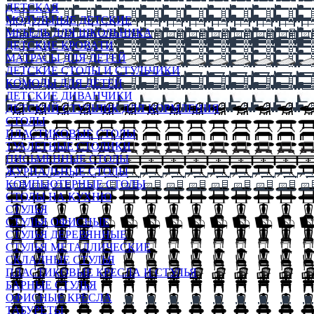
ДЕТСКАЯ
МОДУЛЬНЫЕ ДЕТСКИЕ
МЕБЕЛЬ ДЛЯ ШКОЛЬНИКА
ДЕТСКИЕ КРОВАТИ
МАТРАСЫ ДЛЯ ДЕТЕЙ
ДЕТСКИЕ СТОЛЫ И СТУЛЬЧИКИ
КОМОДЫ ДЛЯ ДЕТЕЙ
ДЕТСКИЕ ДИВАНЧИКИ
ДЕТСКИЙ СТУЛЬЧИК ДЛЯ КОРМЛЕНИЯ
СТОЛЫ
ПЛАСТИКОВЫЕ СТОЛЫ
ТУАЛЕТНЫЕ СТОЛИКИ
ПИСЬМЕННЫЕ СТОЛЫ
ЖУРНАЛЬНЫЕ СТОЛЫ
КОМПЬЮТЕРНЫЕ СТОЛЫ
СТОЛЫ НА КУХНЮ
СТУЛЬЯ
СТУЛЬЯ ОФИСНЫЕ
СТУЛЬЯ ДЕРЕВЯННЫЕ
СТУЛЬЯ МЕТАЛЛИЧЕСКИЕ
СКЛАДНЫЕ СТУЛЬЯ
ПЛАСТИКОВЫЕ КРЕСЛА И СТУЛЬЯ
БАРНЫЕ СТУЛЬЯ
ОФИСНЫЕ КРЕСЛА
ТАБУРЕТЫ