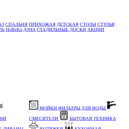
АЗ
СПАЛЬНЯ
ПРИХОЖАЯ
ДЕТСКАЯ
СТОЛЫ
СТУЛЬЯ
ЛЬ
HoReKa
ДАЧА
ГЛАДИЛЬНЫЕ ДОСКИ
АКЦИИ
МОЙКИ
ФИЛЬТРЫ ДЛЯ ВОДЫ
ХНИ
СМЕСИТЕЛИ
БЫТОВАЯ ТЕХНИКА
Е
ДИВАНЫ
ВЫТЯЖКИ
КУХОННАЯ