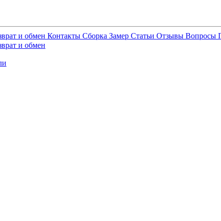
зврат и обмен
Контакты
Сборка
Замер
Статьи
Отзывы
Вопросы
зврат и обмен
ли