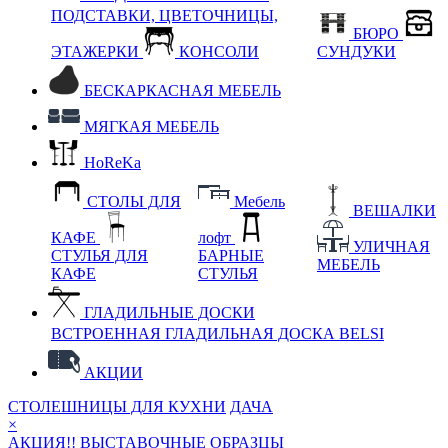
ПОДСТАВКИ, ЦВЕТОЧНИЦЫ,
БЮРО
ЭТАЖЕРКИ
КОНСОЛИ
СУНДУКИ
БЕСКАРКАСНАЯ МЕБЕЛЬ
МЯГКАЯ МЕБЕЛЬ
HoReKa
СТОЛЫ ДЛЯ
Мебель
ВЕШАЛКИ
КАФЕ
лофт
УЛИЧНАЯ
СТУЛЬЯ ДЛЯ
БАРНЫЕ
МЕБЕЛЬ
КАФЕ
СТУЛЬЯ
ГЛАДИЛЬНЫЕ ДОСКИ
ВСТРОЕННАЯ ГЛАДИЛЬНАЯ ДОСКА BELSI
АКЦИИ
СТОЛЕШНИЦЫ ДЛЯ КУХНИ
ДАЧА
×
АКЦИЯ!! ВЫСТАВОЧНЫЕ ОБРАЗЦЫ