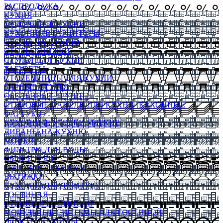
РАСПРОДАЖА
КУХНЯ
МОДУЛЬНЫЕ КУХНИ
КУХОННЫЕ ГАРНИТУРЫ
СТОЛЫ НА КУХНЮ
СТОЛЫ КНИЖКИ
СТУЛЬЯ ДЛЯ КУХНИ
ТАБУРЕТЫ
СТОЛЕШНИЦЫ ДЛЯ КУХНИ
БАРНЫЕ СТУЛЬЯ
ОБЕДЕННЫЕ ГРУППЫ
СТЕНОВЫЕ ПАНЕЛИ ДЛЯ КУХНИ (КУХОННЫЕ
ФАРТУКИ)
КУХОННЫЕ УГОЛКИ МЯГКИЕ
ДИВАНЫ НА КУХНЮ
МОЙКИ
ФИЛЬТРЫ ДЛЯ ВОДЫ
СМЕСИТЕЛИ
БЫТОВАЯ ТЕХНИКА
ВЫТЯЖКИ
КУХОННАЯ ФУРНИТУРА
ГОСТИНАЯ
СТЕНКИ В ГОСТИНУЮ
МОДУЛЬНЫЕ СИСТЕМЫ ДЛЯ ГОСТИНОЙ
ЭЛЕКТРОКАМИНЫ