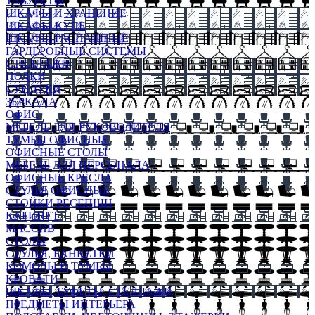
ТАБУРЕТЫ
ШКАФЫ И ХРАНЕНИЕ
ШКАФЫ-КУПЕ
ШКАФЫ-РАСПАШНЫЕ
ГАРДЕРОБНЫЕ СИСТЕМЫ
СТЕЛЛАЖИ
ПОЛКИ
СУНДУКИ
ЗЕРКАЛА
ОФИС
МЕБЕЛЬ ДЛЯ РУКОВОДИТЕЛЯ
ТУМБЫ ОФИСНЫЕ
ОФИСНЫЕ СТОЛЫ
МЕБЕЛЬ ДЛЯ ПЕРСОНАЛА
ОФИСНЫЕ КРЕСЛА
СТУЛЬЯ ОФИСНЫЕ
СТОЙКИ РЕСЕПШН
КАБИНЕТ
МАССИВ
СТОЛЫ
СТУЛЬЯ, БАНКЕТКИ
КОМОДЫ И ТУМБЫ
КРОВАТИ
ШКАФЫ, БУФЕТЫ, СТЕЛЛАЖИ
ПРЕДМЕТЫ ИНТЕРЬЕРА