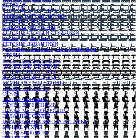
ДЕТСКАЯ
МОДУЛЬНЫЕ ДЕТСКИЕ
МЕБЕЛЬ ДЛЯ ШКОЛЬНИКА
ДЕТСКИЕ КРОВАТИ
МАТРАСЫ ДЛЯ ДЕТЕЙ
ДЕТСКИЕ СТОЛЫ И СТУЛЬЧИКИ
КОМОДЫ ДЛЯ ДЕТЕЙ
ДЕТСКИЕ ДИВАНЧИКИ
ДЕТСКИЙ СТУЛЬЧИК ДЛЯ КОРМЛЕНИЯ
СТОЛЫ
ПЛАСТИКОВЫЕ СТОЛЫ
ТУАЛЕТНЫЕ СТОЛИКИ
ПИСЬМЕННЫЕ СТОЛЫ
ЖУРНАЛЬНЫЕ СТОЛЫ
КОМПЬЮТЕРНЫЕ СТОЛЫ
СТОЛЫ НА КУХНЮ
СТУЛЬЯ
СТУЛЬЯ ОФИСНЫЕ
СТУЛЬЯ ДЕРЕВЯННЫЕ
СТУЛЬЯ МЕТАЛЛИЧЕСКИЕ
СКЛАДНЫЕ СТУЛЬЯ
ПЛАСТИКОВЫЕ КРЕСЛА И СТУЛЬЯ
БАРНЫЕ СТУЛЬЯ
ОФИСНЫЕ КРЕСЛА