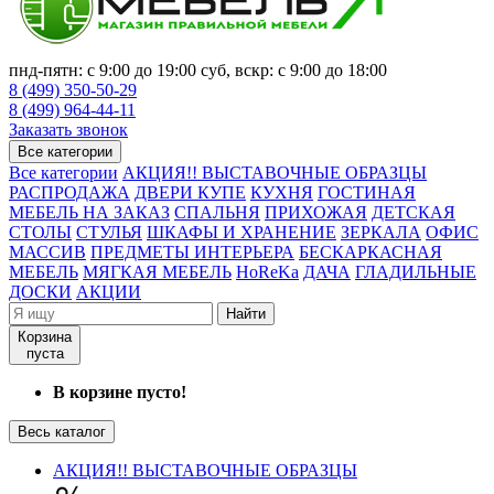
пнд-пятн: с 9:00 до 19:00 суб, вскр: с 9:00 до 18:00
8 (499) 350-50-29
8 (499) 964-44-11
Заказать звонок
Все категории
Все категории
АКЦИЯ!! ВЫСТАВОЧНЫЕ ОБРАЗЦЫ
РАСПРОДАЖА
ДВЕРИ КУПЕ
КУХНЯ
ГОСТИНАЯ
МЕБЕЛЬ НА ЗАКАЗ
СПАЛЬНЯ
ПРИХОЖАЯ
ДЕТСКАЯ
СТОЛЫ
СТУЛЬЯ
ШКАФЫ И ХРАНЕНИЕ
ЗЕРКАЛА
ОФИС
МАССИВ
ПРЕДМЕТЫ ИНТЕРЬЕРА
БЕСКАРКАСНАЯ
МЕБЕЛЬ
МЯГКАЯ МЕБЕЛЬ
HoReKa
ДАЧА
ГЛАДИЛЬНЫЕ
ДОСКИ
АКЦИИ
Найти
Корзина
пуста
В корзине пусто!
Весь каталог
АКЦИЯ!! ВЫСТАВОЧНЫЕ ОБРАЗЦЫ