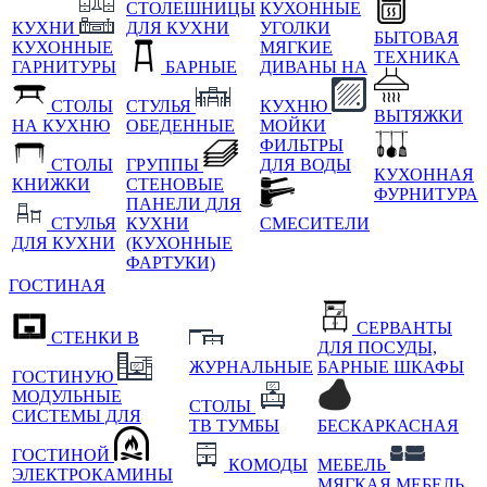
СТОЛЕШНИЦЫ
КУХОННЫЕ
КУХНИ
ДЛЯ КУХНИ
УГОЛКИ
БЫТОВАЯ
КУХОННЫЕ
МЯГКИЕ
ТЕХНИКА
ГАРНИТУРЫ
БАРНЫЕ
ДИВАНЫ НА
СТОЛЫ
СТУЛЬЯ
КУХНЮ
ВЫТЯЖКИ
НА КУХНЮ
ОБЕДЕННЫЕ
МОЙКИ
ФИЛЬТРЫ
СТОЛЫ
ГРУППЫ
ДЛЯ ВОДЫ
КУХОННАЯ
КНИЖКИ
СТЕНОВЫЕ
ФУРНИТУРА
ПАНЕЛИ ДЛЯ
СТУЛЬЯ
КУХНИ
СМЕСИТЕЛИ
ДЛЯ КУХНИ
(КУХОННЫЕ
ФАРТУКИ)
ГОСТИНАЯ
СЕРВАНТЫ
СТЕНКИ В
ДЛЯ ПОСУДЫ,
ЖУРНАЛЬНЫЕ
БАРНЫЕ ШКАФЫ
ГОСТИНУЮ
МОДУЛЬНЫЕ
СТОЛЫ
СИСТЕМЫ ДЛЯ
ТВ ТУМБЫ
БЕСКАРКАСНАЯ
ГОСТИНОЙ
КОМОДЫ
МЕБЕЛЬ
ЭЛЕКТРОКАМИНЫ
МЯГКАЯ МЕБЕЛЬ