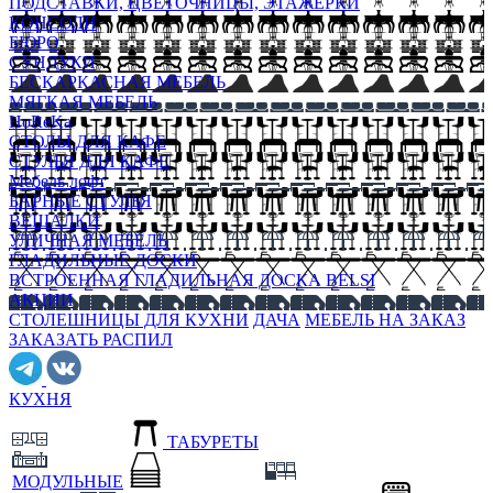
ПОДСТАВКИ, ЦВЕТОЧНИЦЫ, ЭТАЖЕРКИ
КОНСОЛИ
БЮРО
СУНДУКИ
БЕСКАРКАСНАЯ МЕБЕЛЬ
МЯГКАЯ МЕБЕЛЬ
HoReKa
СТОЛЫ ДЛЯ КАФЕ
СТУЛЬЯ ДЛЯ КАФЕ
Мебель лофт
БАРНЫЕ СТУЛЬЯ
ВЕШАЛКИ
УЛИЧНАЯ МЕБЕЛЬ
ГЛАДИЛЬНЫЕ ДОСКИ
ВСТРОЕННАЯ ГЛАДИЛЬНАЯ ДОСКА BELSI
АКЦИИ
СТОЛЕШНИЦЫ ДЛЯ КУХНИ
ДАЧА
МЕБЕЛЬ НА ЗАКАЗ
ЗАКАЗАТЬ РАСПИЛ
КУХНЯ
ТАБУРЕТЫ
МОДУЛЬНЫЕ