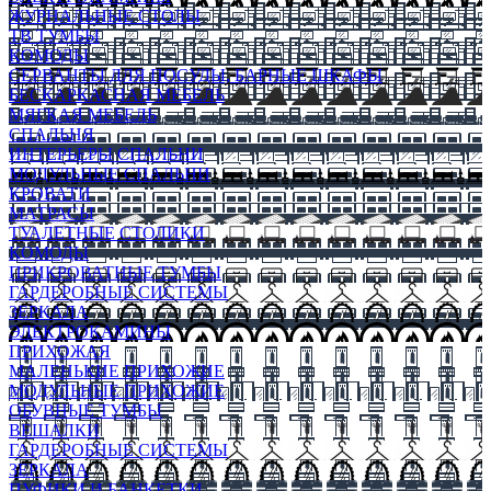
ЖУРНАЛЬНЫЕ СТОЛЫ
ТВ ТУМБЫ
КОМОДЫ
СЕРВАНТЫ ДЛЯ ПОСУДЫ, БАРНЫЕ ШКАФЫ
БЕСКАРКАСНАЯ МЕБЕЛЬ
МЯГКАЯ МЕБЕЛЬ
СПАЛЬНЯ
ИНТЕРЬЕРЫ СПАЛЬНИ
МОДУЛЬНЫЕ СПАЛЬНИ
КРОВАТИ
МАТРАСЫ
ТУАЛЕТНЫЕ СТОЛИКИ
КОМОДЫ
ПРИКРОВАТНЫЕ ТУМБЫ
ГАРДЕРОБНЫЕ СИСТЕМЫ
ЗЕРКАЛА
ЭЛЕКТРОКАМИНЫ
ПРИХОЖАЯ
МАЛЕНЬКИЕ ПРИХОЖИЕ
МОДУЛЬНЫЕ ПРИХОЖИЕ
ОБУВНЫЕ ТУМБЫ
ВЕШАЛКИ
ГАРДЕРОБНЫЕ СИСТЕМЫ
ЗЕРКАЛА
ПУФИКИ И БАНКЕТКИ