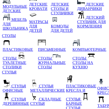
ДЕТСКИЕ
ДЕТСКИЕ
ДЕТСКИЕ
МОДУЛЬНЫЕ
КРОВАТИ
СТОЛЫ И
ДИВАНЧИКИ
ДЕТСКИЕ
СТУЛЬЧИКИ
ДЕТСКИЙ
МЕБЕЛЬ
МАТРАСЫ
СТУЛЬЧИК ДЛЯ
ДЛЯ
ДЛЯ
КОМОДЫ
КОРМЛЕНИЯ
ШКОЛЬНИКА
ДЕТЕЙ
ДЛЯ ДЕТЕЙ
СТОЛЫ
ПЛАСТИКОВЫЕ
ПИСЬМЕННЫЕ
КОМПЬЮТЕРНЫЕ
СТОЛЫ
СТОЛЫ
СТОЛЫ
ТУАЛЕТНЫЕ
ЖУРНАЛЬНЫЕ
СТОЛЫ НА
СТОЛИКИ
СТОЛЫ
КУХНЮ
СТУЛЬЯ
СТУЛЬЯ
СТУЛЬЯ
ПЛАСТИКОВЫЕ
ОФИС
ОФИСНЫЕ
МЕТАЛЛИЧЕСКИЕ
КРЕСЛА И
КРЕС
СТУЛЬЯ
СКЛАДНЫЕ
СТУЛЬЯ
ДЕРЕВЯННЫЕ
СТУЛЬЯ
БАРНЫЕ
ТАБУ
СТУЛЬЯ