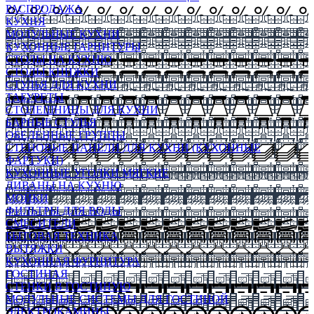
РАСПРОДАЖА
КУХНЯ
МОДУЛЬНЫЕ КУХНИ
КУХОННЫЕ ГАРНИТУРЫ
СТОЛЫ НА КУХНЮ
СТОЛЫ КНИЖКИ
СТУЛЬЯ ДЛЯ КУХНИ
ТАБУРЕТЫ
СТОЛЕШНИЦЫ ДЛЯ КУХНИ
БАРНЫЕ СТУЛЬЯ
ОБЕДЕННЫЕ ГРУППЫ
СТЕНОВЫЕ ПАНЕЛИ ДЛЯ КУХНИ (КУХОННЫЕ
ФАРТУКИ)
КУХОННЫЕ УГОЛКИ МЯГКИЕ
ДИВАНЫ НА КУХНЮ
МОЙКИ
ФИЛЬТРЫ ДЛЯ ВОДЫ
СМЕСИТЕЛИ
БЫТОВАЯ ТЕХНИКА
ВЫТЯЖКИ
КУХОННАЯ ФУРНИТУРА
ГОСТИНАЯ
СТЕНКИ В ГОСТИНУЮ
МОДУЛЬНЫЕ СИСТЕМЫ ДЛЯ ГОСТИНОЙ
ЭЛЕКТРОКАМИНЫ