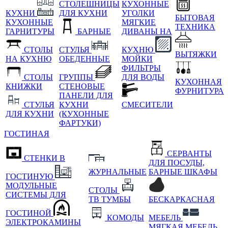
СТОЛЕШНИЦЫ
КУХОННЫЕ
КУХНИ
ДЛЯ КУХНИ
УГОЛКИ
БЫТОВАЯ
КУХОННЫЕ
МЯГКИЕ
ТЕХНИКА
ГАРНИТУРЫ
БАРНЫЕ
ДИВАНЫ НА
СТОЛЫ
СТУЛЬЯ
КУХНЮ
ВЫТЯЖКИ
НА КУХНЮ
ОБЕДЕННЫЕ
МОЙКИ
ФИЛЬТРЫ
СТОЛЫ
ГРУППЫ
ДЛЯ ВОДЫ
КУХОННАЯ
КНИЖКИ
СТЕНОВЫЕ
ФУРНИТУРА
ПАНЕЛИ ДЛЯ
СТУЛЬЯ
КУХНИ
СМЕСИТЕЛИ
ДЛЯ КУХНИ
(КУХОННЫЕ
ФАРТУКИ)
ГОСТИНАЯ
СЕРВАНТЫ
СТЕНКИ В
ДЛЯ ПОСУДЫ,
ЖУРНАЛЬНЫЕ
БАРНЫЕ ШКАФЫ
ГОСТИНУЮ
МОДУЛЬНЫЕ
СТОЛЫ
СИСТЕМЫ ДЛЯ
ТВ ТУМБЫ
БЕСКАРКАСНАЯ
ГОСТИНОЙ
КОМОДЫ
МЕБЕЛЬ
ЭЛЕКТРОКАМИНЫ
МЯГКАЯ МЕБЕЛЬ