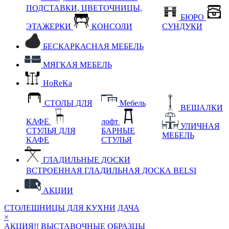
ПОДСТАВКИ, ЦВЕТОЧНИЦЫ,
БЮРО
ЭТАЖЕРКИ
КОНСОЛИ
СУНДУКИ
БЕСКАРКАСНАЯ МЕБЕЛЬ
МЯГКАЯ МЕБЕЛЬ
HoReKa
СТОЛЫ ДЛЯ
Мебель
ВЕШАЛКИ
КАФЕ
лофт
УЛИЧНАЯ
СТУЛЬЯ ДЛЯ
БАРНЫЕ
МЕБЕЛЬ
КАФЕ
СТУЛЬЯ
ГЛАДИЛЬНЫЕ ДОСКИ
ВСТРОЕННАЯ ГЛАДИЛЬНАЯ ДОСКА BELSI
АКЦИИ
СТОЛЕШНИЦЫ ДЛЯ КУХНИ
ДАЧА
×
АКЦИЯ!! ВЫСТАВОЧНЫЕ ОБРАЗЦЫ