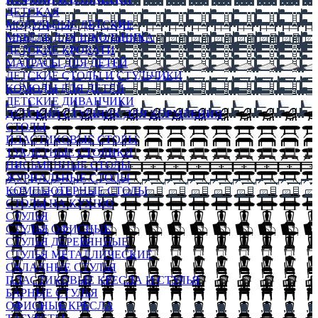
ДЕТСКАЯ
МОДУЛЬНЫЕ ДЕТСКИЕ
МЕБЕЛЬ ДЛЯ ШКОЛЬНИКА
ДЕТСКИЕ КРОВАТИ
МАТРАСЫ ДЛЯ ДЕТЕЙ
ДЕТСКИЕ СТОЛЫ И СТУЛЬЧИКИ
КОМОДЫ ДЛЯ ДЕТЕЙ
ДЕТСКИЕ ДИВАНЧИКИ
ДЕТСКИЙ СТУЛЬЧИК ДЛЯ КОРМЛЕНИЯ
СТОЛЫ
ПЛАСТИКОВЫЕ СТОЛЫ
ТУАЛЕТНЫЕ СТОЛИКИ
ПИСЬМЕННЫЕ СТОЛЫ
ЖУРНАЛЬНЫЕ СТОЛЫ
КОМПЬЮТЕРНЫЕ СТОЛЫ
СТОЛЫ НА КУХНЮ
СТУЛЬЯ
СТУЛЬЯ ОФИСНЫЕ
СТУЛЬЯ ДЕРЕВЯННЫЕ
СТУЛЬЯ МЕТАЛЛИЧЕСКИЕ
СКЛАДНЫЕ СТУЛЬЯ
ПЛАСТИКОВЫЕ КРЕСЛА И СТУЛЬЯ
БАРНЫЕ СТУЛЬЯ
ОФИСНЫЕ КРЕСЛА