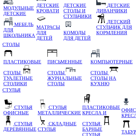
ДЕТСКИЕ
ДЕТСКИЕ
ДЕТСКИЕ
МОДУЛЬНЫЕ
КРОВАТИ
СТОЛЫ И
ДИВАНЧИКИ
ДЕТСКИЕ
СТУЛЬЧИКИ
ДЕТСКИЙ
МЕБЕЛЬ
МАТРАСЫ
СТУЛЬЧИК ДЛЯ
ДЛЯ
ДЛЯ
КОМОДЫ
КОРМЛЕНИЯ
ШКОЛЬНИКА
ДЕТЕЙ
ДЛЯ ДЕТЕЙ
СТОЛЫ
ПЛАСТИКОВЫЕ
ПИСЬМЕННЫЕ
КОМПЬЮТЕРНЫЕ
СТОЛЫ
СТОЛЫ
СТОЛЫ
ТУАЛЕТНЫЕ
ЖУРНАЛЬНЫЕ
СТОЛЫ НА
СТОЛИКИ
СТОЛЫ
КУХНЮ
СТУЛЬЯ
СТУЛЬЯ
СТУЛЬЯ
ПЛАСТИКОВЫЕ
ОФИС
ОФИСНЫЕ
МЕТАЛЛИЧЕСКИЕ
КРЕСЛА И
КРЕС
СТУЛЬЯ
СКЛАДНЫЕ
СТУЛЬЯ
ДЕРЕВЯННЫЕ
СТУЛЬЯ
БАРНЫЕ
ТАБУ
СТУЛЬЯ