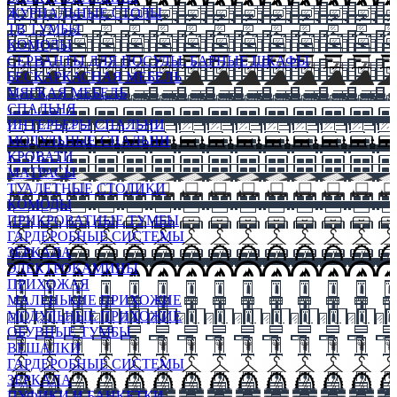
ЖУРНАЛЬНЫЕ СТОЛЫ
ТВ ТУМБЫ
КОМОДЫ
СЕРВАНТЫ ДЛЯ ПОСУДЫ, БАРНЫЕ ШКАФЫ
БЕСКАРКАСНАЯ МЕБЕЛЬ
МЯГКАЯ МЕБЕЛЬ
СПАЛЬНЯ
ИНТЕРЬЕРЫ СПАЛЬНИ
МОДУЛЬНЫЕ СПАЛЬНИ
КРОВАТИ
МАТРАСЫ
ТУАЛЕТНЫЕ СТОЛИКИ
КОМОДЫ
ПРИКРОВАТНЫЕ ТУМБЫ
ГАРДЕРОБНЫЕ СИСТЕМЫ
ЗЕРКАЛА
ЭЛЕКТРОКАМИНЫ
ПРИХОЖАЯ
МАЛЕНЬКИЕ ПРИХОЖИЕ
МОДУЛЬНЫЕ ПРИХОЖИЕ
ОБУВНЫЕ ТУМБЫ
ВЕШАЛКИ
ГАРДЕРОБНЫЕ СИСТЕМЫ
ЗЕРКАЛА
ПУФИКИ И БАНКЕТКИ