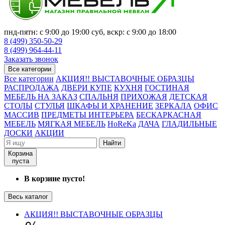
пнд-пятн: с 9:00 до 19:00 суб, вскр: с 9:00 до 18:00
8 (499) 350-50-29
8 (499) 964-44-11
Заказать звонок
Все категории
Все категории
АКЦИЯ!! ВЫСТАВОЧНЫЕ ОБРАЗЦЫ
РАСПРОДАЖА
ДВЕРИ КУПЕ
КУХНЯ
ГОСТИНАЯ
МЕБЕЛЬ НА ЗАКАЗ
СПАЛЬНЯ
ПРИХОЖАЯ
ДЕТСКАЯ
СТОЛЫ
СТУЛЬЯ
ШКАФЫ И ХРАНЕНИЕ
ЗЕРКАЛА
ОФИС
МАССИВ
ПРЕДМЕТЫ ИНТЕРЬЕРА
БЕСКАРКАСНАЯ
МЕБЕЛЬ
МЯГКАЯ МЕБЕЛЬ
HoReKa
ДАЧА
ГЛАДИЛЬНЫЕ
ДОСКИ
АКЦИИ
Найти
Корзина
пуста
В корзине пусто!
Весь каталог
АКЦИЯ!! ВЫСТАВОЧНЫЕ ОБРАЗЦЫ