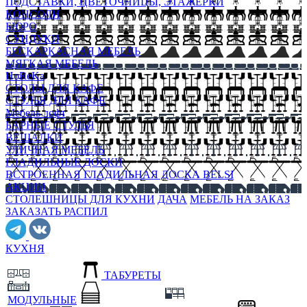
ПОДСТАВКИ, ЦВЕТОЧНИЦЫ, ЭТАЖЕРКИ
КОНСОЛИ
БЮРО
СУНДУКИ
БЕСКАРКАСНАЯ МЕБЕЛЬ
МЯГКАЯ МЕБЕЛЬ
HoReKa
СТОЛЫ ДЛЯ КАФЕ
СТУЛЬЯ ДЛЯ КАФЕ
Мебель лофт
БАРНЫЕ СТУЛЬЯ
ВЕШАЛКИ
УЛИЧНАЯ МЕБЕЛЬ
ГЛАДИЛЬНЫЕ ДОСКИ
ВСТРОЕННАЯ ГЛАДИЛЬНАЯ ДОСКА BELSI
АКЦИИ
СТОЛЕШНИЦЫ ДЛЯ КУХНИ
ДАЧА
МЕБЕЛЬ НА ЗАКАЗ
ЗАКАЗАТЬ РАСПИЛ
КУХНЯ
ТАБУРЕТЫ
МОДУЛЬНЫЕ