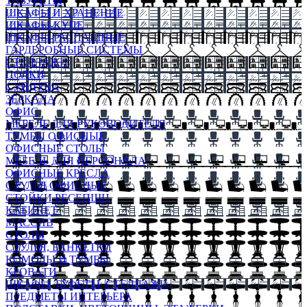
ТАБУРЕТЫ
ШКАФЫ И ХРАНЕНИЕ
ШКАФЫ-КУПЕ
ШКАФЫ-РАСПАШНЫЕ
ГАРДЕРОБНЫЕ СИСТЕМЫ
СТЕЛЛАЖИ
ПОЛКИ
СУНДУКИ
ЗЕРКАЛА
ОФИС
МЕБЕЛЬ ДЛЯ РУКОВОДИТЕЛЯ
ТУМБЫ ОФИСНЫЕ
ОФИСНЫЕ СТОЛЫ
МЕБЕЛЬ ДЛЯ ПЕРСОНАЛА
ОФИСНЫЕ КРЕСЛА
СТУЛЬЯ ОФИСНЫЕ
СТОЙКИ РЕСЕПШН
КАБИНЕТ
МАССИВ
СТОЛЫ
СТУЛЬЯ, БАНКЕТКИ
КОМОДЫ И ТУМБЫ
КРОВАТИ
ШКАФЫ, БУФЕТЫ, СТЕЛЛАЖИ
ПРЕДМЕТЫ ИНТЕРЬЕРА