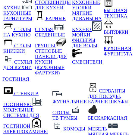
СТОЛЕШНИЦЫ
КУХОННЫЕ
КУХНИ
ДЛЯ КУХНИ
УГОЛКИ
БЫТОВАЯ
КУХОННЫЕ
МЯГКИЕ
ТЕХНИКА
ГАРНИТУРЫ
БАРНЫЕ
ДИВАНЫ НА
СТОЛЫ
СТУЛЬЯ
КУХНЮ
ВЫТЯЖКИ
НА КУХНЮ
ОБЕДЕННЫЕ
МОЙКИ
ФИЛЬТРЫ
СТОЛЫ
ГРУППЫ
ДЛЯ ВОДЫ
КУХОННАЯ
КНИЖКИ
СТЕНОВЫЕ
ФУРНИТУРА
ПАНЕЛИ ДЛЯ
СТУЛЬЯ
КУХНИ
СМЕСИТЕЛИ
ДЛЯ КУХНИ
(КУХОННЫЕ
ФАРТУКИ)
ГОСТИНАЯ
СЕРВАНТЫ
СТЕНКИ В
ДЛЯ ПОСУДЫ,
ЖУРНАЛЬНЫЕ
БАРНЫЕ ШКАФЫ
ГОСТИНУЮ
МОДУЛЬНЫЕ
СТОЛЫ
СИСТЕМЫ ДЛЯ
ТВ ТУМБЫ
БЕСКАРКАСНАЯ
ГОСТИНОЙ
КОМОДЫ
МЕБЕЛЬ
ЭЛЕКТРОКАМИНЫ
МЯГКАЯ МЕБЕЛЬ