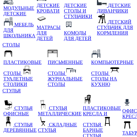
ДЕТСКИЕ
ДЕТСКИЕ
ДЕТСКИЕ
МОДУЛЬНЫЕ
КРОВАТИ
СТОЛЫ И
ДИВАНЧИКИ
ДЕТСКИЕ
СТУЛЬЧИКИ
ДЕТСКИЙ
МЕБЕЛЬ
МАТРАСЫ
СТУЛЬЧИК ДЛЯ
ДЛЯ
ДЛЯ
КОМОДЫ
КОРМЛЕНИЯ
ШКОЛЬНИКА
ДЕТЕЙ
ДЛЯ ДЕТЕЙ
СТОЛЫ
ПЛАСТИКОВЫЕ
ПИСЬМЕННЫЕ
КОМПЬЮТЕРНЫЕ
СТОЛЫ
СТОЛЫ
СТОЛЫ
ТУАЛЕТНЫЕ
ЖУРНАЛЬНЫЕ
СТОЛЫ НА
СТОЛИКИ
СТОЛЫ
КУХНЮ
СТУЛЬЯ
СТУЛЬЯ
СТУЛЬЯ
ПЛАСТИКОВЫЕ
ОФИС
ОФИСНЫЕ
МЕТАЛЛИЧЕСКИЕ
КРЕСЛА И
КРЕС
СТУЛЬЯ
СКЛАДНЫЕ
СТУЛЬЯ
ДЕРЕВЯННЫЕ
СТУЛЬЯ
БАРНЫЕ
ТАБУ
СТУЛЬЯ