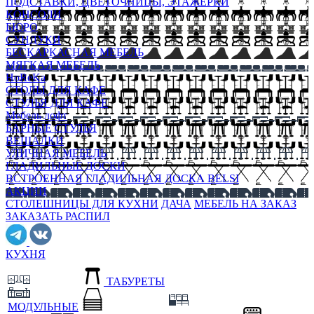
ПОДСТАВКИ, ЦВЕТОЧНИЦЫ, ЭТАЖЕРКИ
КОНСОЛИ
БЮРО
СУНДУКИ
БЕСКАРКАСНАЯ МЕБЕЛЬ
МЯГКАЯ МЕБЕЛЬ
HoReKa
СТОЛЫ ДЛЯ КАФЕ
СТУЛЬЯ ДЛЯ КАФЕ
Мебель лофт
БАРНЫЕ СТУЛЬЯ
ВЕШАЛКИ
УЛИЧНАЯ МЕБЕЛЬ
ГЛАДИЛЬНЫЕ ДОСКИ
ВСТРОЕННАЯ ГЛАДИЛЬНАЯ ДОСКА BELSI
АКЦИИ
СТОЛЕШНИЦЫ ДЛЯ КУХНИ
ДАЧА
МЕБЕЛЬ НА ЗАКАЗ
ЗАКАЗАТЬ РАСПИЛ
КУХНЯ
ТАБУРЕТЫ
МОДУЛЬНЫЕ