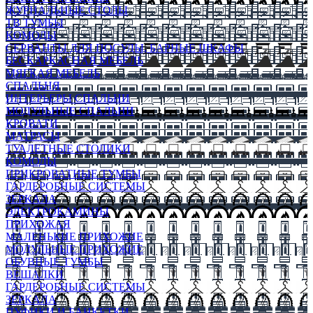
ЖУРНАЛЬНЫЕ СТОЛЫ
ТВ ТУМБЫ
КОМОДЫ
СЕРВАНТЫ ДЛЯ ПОСУДЫ, БАРНЫЕ ШКАФЫ
БЕСКАРКАСНАЯ МЕБЕЛЬ
МЯГКАЯ МЕБЕЛЬ
СПАЛЬНЯ
ИНТЕРЬЕРЫ СПАЛЬНИ
МОДУЛЬНЫЕ СПАЛЬНИ
КРОВАТИ
МАТРАСЫ
ТУАЛЕТНЫЕ СТОЛИКИ
КОМОДЫ
ПРИКРОВАТНЫЕ ТУМБЫ
ГАРДЕРОБНЫЕ СИСТЕМЫ
ЗЕРКАЛА
ЭЛЕКТРОКАМИНЫ
ПРИХОЖАЯ
МАЛЕНЬКИЕ ПРИХОЖИЕ
МОДУЛЬНЫЕ ПРИХОЖИЕ
ОБУВНЫЕ ТУМБЫ
ВЕШАЛКИ
ГАРДЕРОБНЫЕ СИСТЕМЫ
ЗЕРКАЛА
ПУФИКИ И БАНКЕТКИ