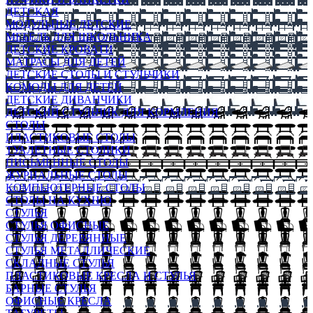
ДЕТСКАЯ
МОДУЛЬНЫЕ ДЕТСКИЕ
МЕБЕЛЬ ДЛЯ ШКОЛЬНИКА
ДЕТСКИЕ КРОВАТИ
МАТРАСЫ ДЛЯ ДЕТЕЙ
ДЕТСКИЕ СТОЛЫ И СТУЛЬЧИКИ
КОМОДЫ ДЛЯ ДЕТЕЙ
ДЕТСКИЕ ДИВАНЧИКИ
ДЕТСКИЙ СТУЛЬЧИК ДЛЯ КОРМЛЕНИЯ
СТОЛЫ
ПЛАСТИКОВЫЕ СТОЛЫ
ТУАЛЕТНЫЕ СТОЛИКИ
ПИСЬМЕННЫЕ СТОЛЫ
ЖУРНАЛЬНЫЕ СТОЛЫ
КОМПЬЮТЕРНЫЕ СТОЛЫ
СТОЛЫ НА КУХНЮ
СТУЛЬЯ
СТУЛЬЯ ОФИСНЫЕ
СТУЛЬЯ ДЕРЕВЯННЫЕ
СТУЛЬЯ МЕТАЛЛИЧЕСКИЕ
СКЛАДНЫЕ СТУЛЬЯ
ПЛАСТИКОВЫЕ КРЕСЛА И СТУЛЬЯ
БАРНЫЕ СТУЛЬЯ
ОФИСНЫЕ КРЕСЛА