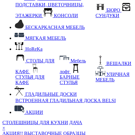
ПОДСТАВКИ, ЦВЕТОЧНИЦЫ,
БЮРО
ЭТАЖЕРКИ
КОНСОЛИ
СУНДУКИ
БЕСКАРКАСНАЯ МЕБЕЛЬ
МЯГКАЯ МЕБЕЛЬ
HoReKa
СТОЛЫ ДЛЯ
Мебель
ВЕШАЛКИ
КАФЕ
лофт
УЛИЧНАЯ
СТУЛЬЯ ДЛЯ
БАРНЫЕ
МЕБЕЛЬ
КАФЕ
СТУЛЬЯ
ГЛАДИЛЬНЫЕ ДОСКИ
ВСТРОЕННАЯ ГЛАДИЛЬНАЯ ДОСКА BELSI
АКЦИИ
СТОЛЕШНИЦЫ ДЛЯ КУХНИ
ДАЧА
×
АКЦИЯ!! ВЫСТАВОЧНЫЕ ОБРАЗЦЫ