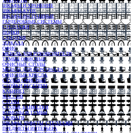
ТАБУРЕТЫ
ШКАФЫ И ХРАНЕНИЕ
ШКАФЫ-КУПЕ
ШКАФЫ-РАСПАШНЫЕ
ГАРДЕРОБНЫЕ СИСТЕМЫ
СТЕЛЛАЖИ
ПОЛКИ
СУНДУКИ
ЗЕРКАЛА
ОФИС
МЕБЕЛЬ ДЛЯ РУКОВОДИТЕЛЯ
ТУМБЫ ОФИСНЫЕ
ОФИСНЫЕ СТОЛЫ
МЕБЕЛЬ ДЛЯ ПЕРСОНАЛА
ОФИСНЫЕ КРЕСЛА
СТУЛЬЯ ОФИСНЫЕ
СТОЙКИ РЕСЕПШН
КАБИНЕТ
МАССИВ
СТОЛЫ
СТУЛЬЯ, БАНКЕТКИ
КОМОДЫ И ТУМБЫ
КРОВАТИ
ШКАФЫ, БУФЕТЫ, СТЕЛЛАЖИ
ПРЕДМЕТЫ ИНТЕРЬЕРА