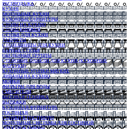
РАСПРОДАЖА
КУХНЯ
МОДУЛЬНЫЕ КУХНИ
КУХОННЫЕ ГАРНИТУРЫ
СТОЛЫ НА КУХНЮ
СТОЛЫ КНИЖКИ
СТУЛЬЯ ДЛЯ КУХНИ
ТАБУРЕТЫ
СТОЛЕШНИЦЫ ДЛЯ КУХНИ
БАРНЫЕ СТУЛЬЯ
ОБЕДЕННЫЕ ГРУППЫ
СТЕНОВЫЕ ПАНЕЛИ ДЛЯ КУХНИ (КУХОННЫЕ
ФАРТУКИ)
КУХОННЫЕ УГОЛКИ МЯГКИЕ
ДИВАНЫ НА КУХНЮ
МОЙКИ
ФИЛЬТРЫ ДЛЯ ВОДЫ
СМЕСИТЕЛИ
БЫТОВАЯ ТЕХНИКА
ВЫТЯЖКИ
КУХОННАЯ ФУРНИТУРА
ГОСТИНАЯ
СТЕНКИ В ГОСТИНУЮ
МОДУЛЬНЫЕ СИСТЕМЫ ДЛЯ ГОСТИНОЙ
ЭЛЕКТРОКАМИНЫ