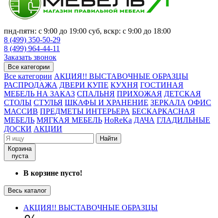
пнд-пятн: с 9:00 до 19:00 суб, вскр: с 9:00 до 18:00
8 (499) 350-50-29
8 (499) 964-44-11
Заказать звонок
Все категории
Все категории
АКЦИЯ!! ВЫСТАВОЧНЫЕ ОБРАЗЦЫ
РАСПРОДАЖА
ДВЕРИ КУПЕ
КУХНЯ
ГОСТИНАЯ
МЕБЕЛЬ НА ЗАКАЗ
СПАЛЬНЯ
ПРИХОЖАЯ
ДЕТСКАЯ
СТОЛЫ
СТУЛЬЯ
ШКАФЫ И ХРАНЕНИЕ
ЗЕРКАЛА
ОФИС
МАССИВ
ПРЕДМЕТЫ ИНТЕРЬЕРА
БЕСКАРКАСНАЯ
МЕБЕЛЬ
МЯГКАЯ МЕБЕЛЬ
HoReKa
ДАЧА
ГЛАДИЛЬНЫЕ
ДОСКИ
АКЦИИ
Найти
Корзина
пуста
В корзине пусто!
Весь каталог
АКЦИЯ!! ВЫСТАВОЧНЫЕ ОБРАЗЦЫ