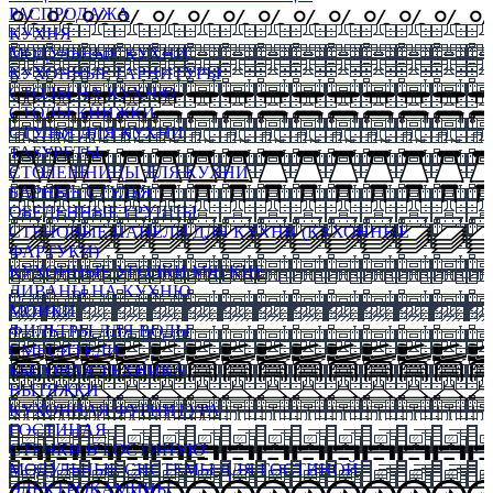
РАСПРОДАЖА
КУХНЯ
МОДУЛЬНЫЕ КУХНИ
КУХОННЫЕ ГАРНИТУРЫ
СТОЛЫ НА КУХНЮ
СТОЛЫ КНИЖКИ
СТУЛЬЯ ДЛЯ КУХНИ
ТАБУРЕТЫ
СТОЛЕШНИЦЫ ДЛЯ КУХНИ
БАРНЫЕ СТУЛЬЯ
ОБЕДЕННЫЕ ГРУППЫ
СТЕНОВЫЕ ПАНЕЛИ ДЛЯ КУХНИ (КУХОННЫЕ
ФАРТУКИ)
КУХОННЫЕ УГОЛКИ МЯГКИЕ
ДИВАНЫ НА КУХНЮ
МОЙКИ
ФИЛЬТРЫ ДЛЯ ВОДЫ
СМЕСИТЕЛИ
БЫТОВАЯ ТЕХНИКА
ВЫТЯЖКИ
КУХОННАЯ ФУРНИТУРА
ГОСТИНАЯ
СТЕНКИ В ГОСТИНУЮ
МОДУЛЬНЫЕ СИСТЕМЫ ДЛЯ ГОСТИНОЙ
ЭЛЕКТРОКАМИНЫ