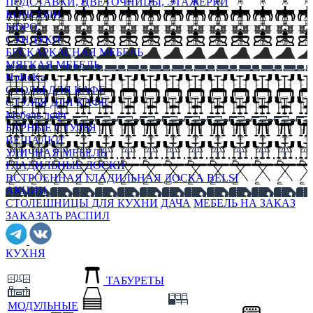
ПОДСТАВКИ, ЦВЕТОЧНИЦЫ, ЭТАЖЕРКИ
КОНСОЛИ
БЮРО
СУНДУКИ
БЕСКАРКАСНАЯ МЕБЕЛЬ
МЯГКАЯ МЕБЕЛЬ
HoReKa
СТОЛЫ ДЛЯ КАФЕ
СТУЛЬЯ ДЛЯ КАФЕ
Мебель лофт
БАРНЫЕ СТУЛЬЯ
ВЕШАЛКИ
УЛИЧНАЯ МЕБЕЛЬ
ГЛАДИЛЬНЫЕ ДОСКИ
ВСТРОЕННАЯ ГЛАДИЛЬНАЯ ДОСКА BELSI
АКЦИИ
СТОЛЕШНИЦЫ ДЛЯ КУХНИ
ДАЧА
МЕБЕЛЬ НА ЗАКАЗ
ЗАКАЗАТЬ РАСПИЛ
КУХНЯ
ТАБУРЕТЫ
МОДУЛЬНЫЕ