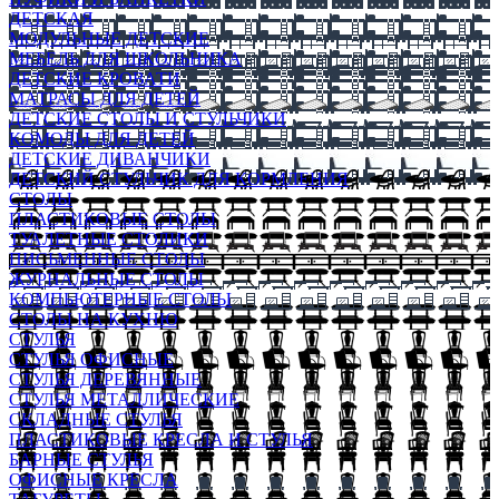
ДЕТСКАЯ
МОДУЛЬНЫЕ ДЕТСКИЕ
МЕБЕЛЬ ДЛЯ ШКОЛЬНИКА
ДЕТСКИЕ КРОВАТИ
МАТРАСЫ ДЛЯ ДЕТЕЙ
ДЕТСКИЕ СТОЛЫ И СТУЛЬЧИКИ
КОМОДЫ ДЛЯ ДЕТЕЙ
ДЕТСКИЕ ДИВАНЧИКИ
ДЕТСКИЙ СТУЛЬЧИК ДЛЯ КОРМЛЕНИЯ
СТОЛЫ
ПЛАСТИКОВЫЕ СТОЛЫ
ТУАЛЕТНЫЕ СТОЛИКИ
ПИСЬМЕННЫЕ СТОЛЫ
ЖУРНАЛЬНЫЕ СТОЛЫ
КОМПЬЮТЕРНЫЕ СТОЛЫ
СТОЛЫ НА КУХНЮ
СТУЛЬЯ
СТУЛЬЯ ОФИСНЫЕ
СТУЛЬЯ ДЕРЕВЯННЫЕ
СТУЛЬЯ МЕТАЛЛИЧЕСКИЕ
СКЛАДНЫЕ СТУЛЬЯ
ПЛАСТИКОВЫЕ КРЕСЛА И СТУЛЬЯ
БАРНЫЕ СТУЛЬЯ
ОФИСНЫЕ КРЕСЛА