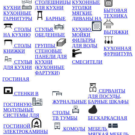
СТОЛЕШНИЦЫ
КУХОННЫЕ
КУХНИ
ДЛЯ КУХНИ
УГОЛКИ
БЫТОВАЯ
КУХОННЫЕ
МЯГКИЕ
ТЕХНИКА
ГАРНИТУРЫ
БАРНЫЕ
ДИВАНЫ НА
СТОЛЫ
СТУЛЬЯ
КУХНЮ
ВЫТЯЖКИ
НА КУХНЮ
ОБЕДЕННЫЕ
МОЙКИ
ФИЛЬТРЫ
СТОЛЫ
ГРУППЫ
ДЛЯ ВОДЫ
КУХОННАЯ
КНИЖКИ
СТЕНОВЫЕ
ФУРНИТУРА
ПАНЕЛИ ДЛЯ
СТУЛЬЯ
КУХНИ
СМЕСИТЕЛИ
ДЛЯ КУХНИ
(КУХОННЫЕ
ФАРТУКИ)
ГОСТИНАЯ
СЕРВАНТЫ
СТЕНКИ В
ДЛЯ ПОСУДЫ,
ЖУРНАЛЬНЫЕ
БАРНЫЕ ШКАФЫ
ГОСТИНУЮ
МОДУЛЬНЫЕ
СТОЛЫ
СИСТЕМЫ ДЛЯ
ТВ ТУМБЫ
БЕСКАРКАСНАЯ
ГОСТИНОЙ
КОМОДЫ
МЕБЕЛЬ
ЭЛЕКТРОКАМИНЫ
МЯГКАЯ МЕБЕЛЬ