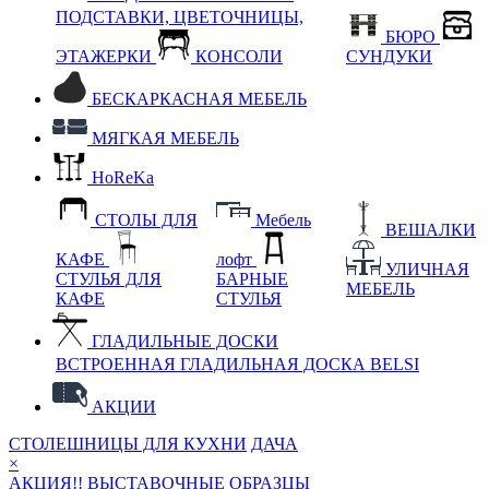
ПОДСТАВКИ, ЦВЕТОЧНИЦЫ,
БЮРО
ЭТАЖЕРКИ
КОНСОЛИ
СУНДУКИ
БЕСКАРКАСНАЯ МЕБЕЛЬ
МЯГКАЯ МЕБЕЛЬ
HoReKa
СТОЛЫ ДЛЯ
Мебель
ВЕШАЛКИ
КАФЕ
лофт
УЛИЧНАЯ
СТУЛЬЯ ДЛЯ
БАРНЫЕ
МЕБЕЛЬ
КАФЕ
СТУЛЬЯ
ГЛАДИЛЬНЫЕ ДОСКИ
ВСТРОЕННАЯ ГЛАДИЛЬНАЯ ДОСКА BELSI
АКЦИИ
СТОЛЕШНИЦЫ ДЛЯ КУХНИ
ДАЧА
×
АКЦИЯ!! ВЫСТАВОЧНЫЕ ОБРАЗЦЫ