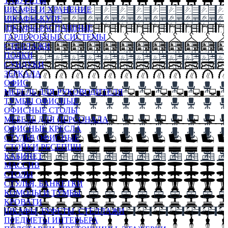
ТАБУРЕТЫ
ШКАФЫ И ХРАНЕНИЕ
ШКАФЫ-КУПЕ
ШКАФЫ-РАСПАШНЫЕ
ГАРДЕРОБНЫЕ СИСТЕМЫ
СТЕЛЛАЖИ
ПОЛКИ
СУНДУКИ
ЗЕРКАЛА
ОФИС
МЕБЕЛЬ ДЛЯ РУКОВОДИТЕЛЯ
ТУМБЫ ОФИСНЫЕ
ОФИСНЫЕ СТОЛЫ
МЕБЕЛЬ ДЛЯ ПЕРСОНАЛА
ОФИСНЫЕ КРЕСЛА
СТУЛЬЯ ОФИСНЫЕ
СТОЙКИ РЕСЕПШН
КАБИНЕТ
МАССИВ
СТОЛЫ
СТУЛЬЯ, БАНКЕТКИ
КОМОДЫ И ТУМБЫ
КРОВАТИ
ШКАФЫ, БУФЕТЫ, СТЕЛЛАЖИ
ПРЕДМЕТЫ ИНТЕРЬЕРА