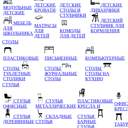
ДЕТСКИЕ
ДЕТСКИЕ
ДЕТСКИЕ
МОДУЛЬНЫЕ
КРОВАТИ
СТОЛЫ И
ДИВАНЧИКИ
ДЕТСКИЕ
СТУЛЬЧИКИ
ДЕТСКИЙ
МЕБЕЛЬ
МАТРАСЫ
СТУЛЬЧИК ДЛЯ
ДЛЯ
ДЛЯ
КОМОДЫ
КОРМЛЕНИЯ
ШКОЛЬНИКА
ДЕТЕЙ
ДЛЯ ДЕТЕЙ
СТОЛЫ
ПЛАСТИКОВЫЕ
ПИСЬМЕННЫЕ
КОМПЬЮТЕРНЫЕ
СТОЛЫ
СТОЛЫ
СТОЛЫ
ТУАЛЕТНЫЕ
ЖУРНАЛЬНЫЕ
СТОЛЫ НА
СТОЛИКИ
СТОЛЫ
КУХНЮ
СТУЛЬЯ
СТУЛЬЯ
СТУЛЬЯ
ПЛАСТИКОВЫЕ
ОФИС
ОФИСНЫЕ
МЕТАЛЛИЧЕСКИЕ
КРЕСЛА И
КРЕС
СТУЛЬЯ
СКЛАДНЫЕ
СТУЛЬЯ
ДЕРЕВЯННЫЕ
СТУЛЬЯ
БАРНЫЕ
ТАБУ
СТУЛЬЯ