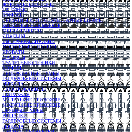
ЖУРНАЛЬНЫЕ СТОЛЫ
ТВ ТУМБЫ
КОМОДЫ
СЕРВАНТЫ ДЛЯ ПОСУДЫ, БАРНЫЕ ШКАФЫ
БЕСКАРКАСНАЯ МЕБЕЛЬ
МЯГКАЯ МЕБЕЛЬ
СПАЛЬНЯ
ИНТЕРЬЕРЫ СПАЛЬНИ
МОДУЛЬНЫЕ СПАЛЬНИ
КРОВАТИ
МАТРАСЫ
ТУАЛЕТНЫЕ СТОЛИКИ
КОМОДЫ
ПРИКРОВАТНЫЕ ТУМБЫ
ГАРДЕРОБНЫЕ СИСТЕМЫ
ЗЕРКАЛА
ЭЛЕКТРОКАМИНЫ
ПРИХОЖАЯ
МАЛЕНЬКИЕ ПРИХОЖИЕ
МОДУЛЬНЫЕ ПРИХОЖИЕ
ОБУВНЫЕ ТУМБЫ
ВЕШАЛКИ
ГАРДЕРОБНЫЕ СИСТЕМЫ
ЗЕРКАЛА
ПУФИКИ И БАНКЕТКИ