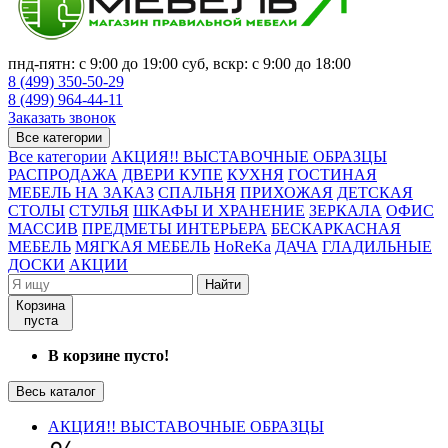
пнд-пятн: с 9:00 до 19:00 суб, вскр: с 9:00 до 18:00
8 (499) 350-50-29
8 (499) 964-44-11
Заказать звонок
Все категории
Все категории
АКЦИЯ!! ВЫСТАВОЧНЫЕ ОБРАЗЦЫ
РАСПРОДАЖА
ДВЕРИ КУПЕ
КУХНЯ
ГОСТИНАЯ
МЕБЕЛЬ НА ЗАКАЗ
СПАЛЬНЯ
ПРИХОЖАЯ
ДЕТСКАЯ
СТОЛЫ
СТУЛЬЯ
ШКАФЫ И ХРАНЕНИЕ
ЗЕРКАЛА
ОФИС
МАССИВ
ПРЕДМЕТЫ ИНТЕРЬЕРА
БЕСКАРКАСНАЯ
МЕБЕЛЬ
МЯГКАЯ МЕБЕЛЬ
HoReKa
ДАЧА
ГЛАДИЛЬНЫЕ
ДОСКИ
АКЦИИ
Найти
Корзина
пуста
В корзине пусто!
Весь каталог
АКЦИЯ!! ВЫСТАВОЧНЫЕ ОБРАЗЦЫ