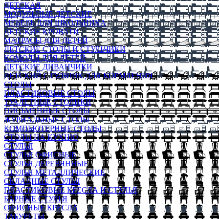
ДЕТСКАЯ
МОДУЛЬНЫЕ ДЕТСКИЕ
МЕБЕЛЬ ДЛЯ ШКОЛЬНИКА
ДЕТСКИЕ КРОВАТИ
МАТРАСЫ ДЛЯ ДЕТЕЙ
ДЕТСКИЕ СТОЛЫ И СТУЛЬЧИКИ
КОМОДЫ ДЛЯ ДЕТЕЙ
ДЕТСКИЕ ДИВАНЧИКИ
ДЕТСКИЙ СТУЛЬЧИК ДЛЯ КОРМЛЕНИЯ
СТОЛЫ
ПЛАСТИКОВЫЕ СТОЛЫ
ТУАЛЕТНЫЕ СТОЛИКИ
ПИСЬМЕННЫЕ СТОЛЫ
ЖУРНАЛЬНЫЕ СТОЛЫ
КОМПЬЮТЕРНЫЕ СТОЛЫ
СТОЛЫ НА КУХНЮ
СТУЛЬЯ
СТУЛЬЯ ОФИСНЫЕ
СТУЛЬЯ ДЕРЕВЯННЫЕ
СТУЛЬЯ МЕТАЛЛИЧЕСКИЕ
СКЛАДНЫЕ СТУЛЬЯ
ПЛАСТИКОВЫЕ КРЕСЛА И СТУЛЬЯ
БАРНЫЕ СТУЛЬЯ
ОФИСНЫЕ КРЕСЛА
ТАБУРЕТЫ