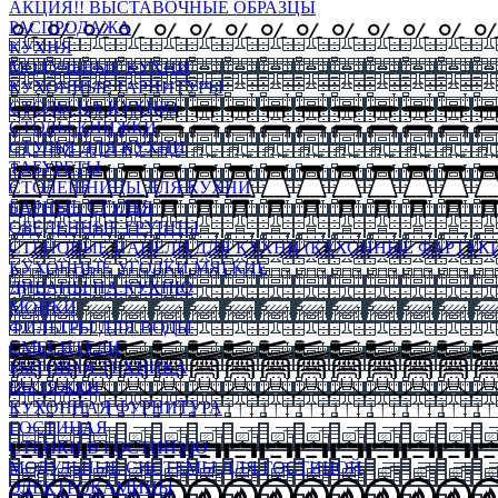
АКЦИЯ!! ВЫСТАВОЧНЫЕ ОБРАЗЦЫ
РАСПРОДАЖА
КУХНЯ
МОДУЛЬНЫЕ КУХНИ
КУХОННЫЕ ГАРНИТУРЫ
СТОЛЫ НА КУХНЮ
СТОЛЫ КНИЖКИ
СТУЛЬЯ ДЛЯ КУХНИ
ТАБУРЕТЫ
СТОЛЕШНИЦЫ ДЛЯ КУХНИ
БАРНЫЕ СТУЛЬЯ
ОБЕДЕННЫЕ ГРУППЫ
СТЕНОВЫЕ ПАНЕЛИ ДЛЯ КУХНИ (КУХОННЫЕ ФАРТУКИ
КУХОННЫЕ УГОЛКИ МЯГКИЕ
ДИВАНЫ НА КУХНЮ
МОЙКИ
ФИЛЬТРЫ ДЛЯ ВОДЫ
СМЕСИТЕЛИ
БЫТОВАЯ ТЕХНИКА
ВЫТЯЖКИ
КУХОННАЯ ФУРНИТУРА
ГОСТИНАЯ
СТЕНКИ В ГОСТИНУЮ
МОДУЛЬНЫЕ СИСТЕМЫ ДЛЯ ГОСТИНОЙ
ЭЛЕКТРОКАМИНЫ