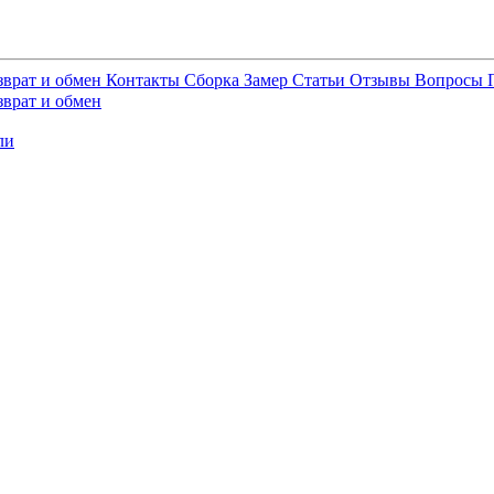
зврат и обмен
Контакты
Сборка
Замер
Статьи
Отзывы
Вопросы
зврат и обмен
ли