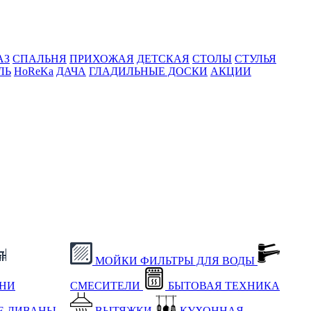
АЗ
СПАЛЬНЯ
ПРИХОЖАЯ
ДЕТСКАЯ
СТОЛЫ
СТУЛЬЯ
ЛЬ
HoReKa
ДАЧА
ГЛАДИЛЬНЫЕ ДОСКИ
АКЦИИ
МОЙКИ
ФИЛЬТРЫ ДЛЯ ВОДЫ
ХНИ
СМЕСИТЕЛИ
БЫТОВАЯ ТЕХНИКА
Е
ДИВАНЫ
ВЫТЯЖКИ
КУХОННАЯ