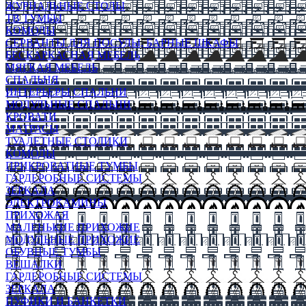
ЖУРНАЛЬНЫЕ СТОЛЫ
ТВ ТУМБЫ
КОМОДЫ
СЕРВАНТЫ ДЛЯ ПОСУДЫ, БАРНЫЕ ШКАФЫ
БЕСКАРКАСНАЯ МЕБЕЛЬ
МЯГКАЯ МЕБЕЛЬ
СПАЛЬНЯ
ИНТЕРЬЕРЫ СПАЛЬНИ
МОДУЛЬНЫЕ СПАЛЬНИ
КРОВАТИ
МАТРАСЫ
ТУАЛЕТНЫЕ СТОЛИКИ
КОМОДЫ
ПРИКРОВАТНЫЕ ТУМБЫ
ГАРДЕРОБНЫЕ СИСТЕМЫ
ЗЕРКАЛА
ЭЛЕКТРОКАМИНЫ
ПРИХОЖАЯ
МАЛЕНЬКИЕ ПРИХОЖИЕ
МОДУЛЬНЫЕ ПРИХОЖИЕ
ОБУВНЫЕ ТУМБЫ
ВЕШАЛКИ
ГАРДЕРОБНЫЕ СИСТЕМЫ
ЗЕРКАЛА
ПУФИКИ И БАНКЕТКИ