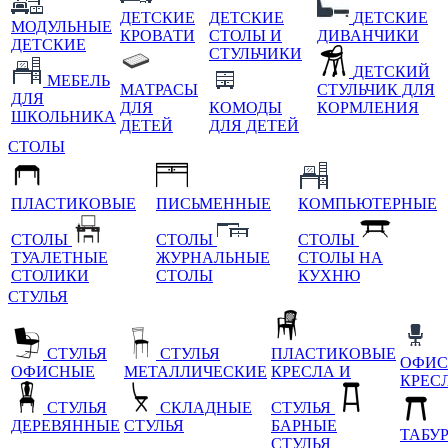
ДЕТСКИЕ
ДЕТСКИЕ
ДЕТСКИЕ
МОДУЛЬНЫЕ
КРОВАТИ
СТОЛЫ И
ДИВАНЧИКИ
ДЕТСКИЕ
СТУЛЬЧИКИ
ДЕТСКИЙ
МЕБЕЛЬ
МАТРАСЫ
СТУЛЬЧИК ДЛЯ
ДЛЯ
ДЛЯ
КОМОДЫ
КОРМЛЕНИЯ
ШКОЛЬНИКА
ДЕТЕЙ
ДЛЯ ДЕТЕЙ
СТОЛЫ
ПЛАСТИКОВЫЕ
ПИСЬМЕННЫЕ
КОМПЬЮТЕРНЫЕ
СТОЛЫ
СТОЛЫ
СТОЛЫ
ТУАЛЕТНЫЕ
ЖУРНАЛЬНЫЕ
СТОЛЫ НА
СТОЛИКИ
СТОЛЫ
КУХНЮ
СТУЛЬЯ
СТУЛЬЯ
СТУЛЬЯ
ПЛАСТИКОВЫЕ
ОФИС
ОФИСНЫЕ
МЕТАЛЛИЧЕСКИЕ
КРЕСЛА И
КРЕС
СТУЛЬЯ
СКЛАДНЫЕ
СТУЛЬЯ
ДЕРЕВЯННЫЕ
СТУЛЬЯ
БАРНЫЕ
ТАБУ
СТУЛЬЯ