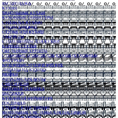
РАСПРОДАЖА
КУХНЯ
МОДУЛЬНЫЕ КУХНИ
КУХОННЫЕ ГАРНИТУРЫ
СТОЛЫ НА КУХНЮ
СТОЛЫ КНИЖКИ
СТУЛЬЯ ДЛЯ КУХНИ
ТАБУРЕТЫ
СТОЛЕШНИЦЫ ДЛЯ КУХНИ
БАРНЫЕ СТУЛЬЯ
ОБЕДЕННЫЕ ГРУППЫ
СТЕНОВЫЕ ПАНЕЛИ ДЛЯ КУХНИ (КУХОННЫЕ
ФАРТУКИ)
КУХОННЫЕ УГОЛКИ МЯГКИЕ
ДИВАНЫ НА КУХНЮ
МОЙКИ
ФИЛЬТРЫ ДЛЯ ВОДЫ
СМЕСИТЕЛИ
БЫТОВАЯ ТЕХНИКА
ВЫТЯЖКИ
КУХОННАЯ ФУРНИТУРА
ГОСТИНАЯ
СТЕНКИ В ГОСТИНУЮ
МОДУЛЬНЫЕ СИСТЕМЫ ДЛЯ ГОСТИНОЙ
ЭЛЕКТРОКАМИНЫ