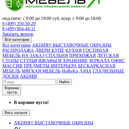
пнд-пятн: с 9:00 до 19:00 суб, вскр: с 9:00 до 18:00
8 (499) 350-50-29
8 (499) 964-44-11
Заказать звонок
Все категории
Все категории
АКЦИЯ!! ВЫСТАВОЧНЫЕ ОБРАЗЦЫ
РАСПРОДАЖА
ДВЕРИ КУПЕ
КУХНЯ
ГОСТИНАЯ
МЕБЕЛЬ НА ЗАКАЗ
СПАЛЬНЯ
ПРИХОЖАЯ
ДЕТСКАЯ
СТОЛЫ
СТУЛЬЯ
ШКАФЫ И ХРАНЕНИЕ
ЗЕРКАЛА
ОФИС
МАССИВ
ПРЕДМЕТЫ ИНТЕРЬЕРА
БЕСКАРКАСНАЯ
МЕБЕЛЬ
МЯГКАЯ МЕБЕЛЬ
HoReKa
ДАЧА
ГЛАДИЛЬНЫЕ
ДОСКИ
АКЦИИ
Найти
Корзина
пуста
В корзине пусто!
Весь каталог
АКЦИЯ!! ВЫСТАВОЧНЫЕ ОБРАЗЦЫ