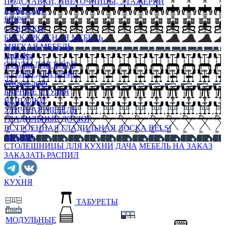
ПОДСТАВКИ, ЦВЕТОЧНИЦЫ, ЭТАЖЕРКИ
КОНСОЛИ
БЮРО
СУНДУКИ
БЕСКАРКАСНАЯ МЕБЕЛЬ
МЯГКАЯ МЕБЕЛЬ
HoReKa
СТОЛЫ ДЛЯ КАФЕ
СТУЛЬЯ ДЛЯ КАФЕ
Мебель лофт
БАРНЫЕ СТУЛЬЯ
ВЕШАЛКИ
УЛИЧНАЯ МЕБЕЛЬ
ГЛАДИЛЬНЫЕ ДОСКИ
ВСТРОЕННАЯ ГЛАДИЛЬНАЯ ДОСКА BELSI
АКЦИИ
СТОЛЕШНИЦЫ ДЛЯ КУХНИ
ДАЧА
МЕБЕЛЬ НА ЗАКАЗ
ЗАКАЗАТЬ РАСПИЛ
КУХНЯ
ТАБУРЕТЫ
МОДУЛЬНЫЕ