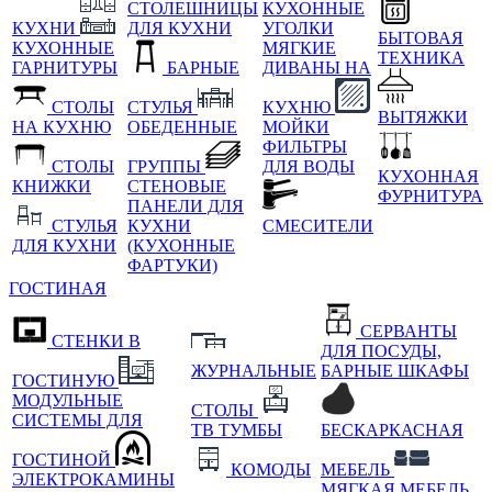
СТОЛЕШНИЦЫ
КУХОННЫЕ
КУХНИ
ДЛЯ КУХНИ
УГОЛКИ
БЫТОВАЯ
КУХОННЫЕ
МЯГКИЕ
ТЕХНИКА
ГАРНИТУРЫ
БАРНЫЕ
ДИВАНЫ НА
СТОЛЫ
СТУЛЬЯ
КУХНЮ
ВЫТЯЖКИ
НА КУХНЮ
ОБЕДЕННЫЕ
МОЙКИ
ФИЛЬТРЫ
СТОЛЫ
ГРУППЫ
ДЛЯ ВОДЫ
КУХОННАЯ
КНИЖКИ
СТЕНОВЫЕ
ФУРНИТУРА
ПАНЕЛИ ДЛЯ
СТУЛЬЯ
КУХНИ
СМЕСИТЕЛИ
ДЛЯ КУХНИ
(КУХОННЫЕ
ФАРТУКИ)
ГОСТИНАЯ
СЕРВАНТЫ
СТЕНКИ В
ДЛЯ ПОСУДЫ,
ЖУРНАЛЬНЫЕ
БАРНЫЕ ШКАФЫ
ГОСТИНУЮ
МОДУЛЬНЫЕ
СТОЛЫ
СИСТЕМЫ ДЛЯ
ТВ ТУМБЫ
БЕСКАРКАСНАЯ
ГОСТИНОЙ
КОМОДЫ
МЕБЕЛЬ
ЭЛЕКТРОКАМИНЫ
МЯГКАЯ МЕБЕЛЬ