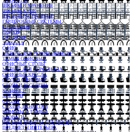
ТАБУРЕТЫ
ШКАФЫ И ХРАНЕНИЕ
ШКАФЫ-КУПЕ
ШКАФЫ-РАСПАШНЫЕ
ГАРДЕРОБНЫЕ СИСТЕМЫ
СТЕЛЛАЖИ
ПОЛКИ
СУНДУКИ
ЗЕРКАЛА
ОФИС
МЕБЕЛЬ ДЛЯ РУКОВОДИТЕЛЯ
ТУМБЫ ОФИСНЫЕ
ОФИСНЫЕ СТОЛЫ
МЕБЕЛЬ ДЛЯ ПЕРСОНАЛА
ОФИСНЫЕ КРЕСЛА
СТУЛЬЯ ОФИСНЫЕ
СТОЙКИ РЕСЕПШН
КАБИНЕТ
МАССИВ
СТОЛЫ
СТУЛЬЯ, БАНКЕТКИ
КОМОДЫ И ТУМБЫ
КРОВАТИ
ШКАФЫ, БУФЕТЫ, СТЕЛЛАЖИ
ПРЕДМЕТЫ ИНТЕРЬЕРА