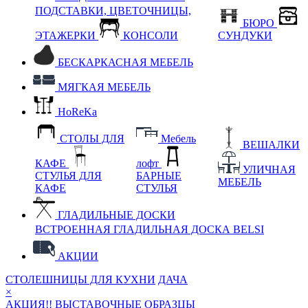
ПОДСТАВКИ, ЦВЕТОЧНИЦЫ,
БЮРО
ЭТАЖЕРКИ
КОНСОЛИ
СУНДУКИ
БЕСКАРКАСНАЯ МЕБЕЛЬ
МЯГКАЯ МЕБЕЛЬ
HoReKa
СТОЛЫ ДЛЯ
Мебель
ВЕШАЛКИ
КАФЕ
лофт
УЛИЧНАЯ
СТУЛЬЯ ДЛЯ
БАРНЫЕ
МЕБЕЛЬ
КАФЕ
СТУЛЬЯ
ГЛАДИЛЬНЫЕ ДОСКИ
ВСТРОЕННАЯ ГЛАДИЛЬНАЯ ДОСКА BELSI
АКЦИИ
СТОЛЕШНИЦЫ ДЛЯ КУХНИ
ДАЧА
×
АКЦИЯ!! ВЫСТАВОЧНЫЕ ОБРАЗЦЫ