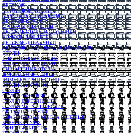
ДЕТСКАЯ
МОДУЛЬНЫЕ ДЕТСКИЕ
МЕБЕЛЬ ДЛЯ ШКОЛЬНИКА
ДЕТСКИЕ КРОВАТИ
МАТРАСЫ ДЛЯ ДЕТЕЙ
ДЕТСКИЕ СТОЛЫ И СТУЛЬЧИКИ
КОМОДЫ ДЛЯ ДЕТЕЙ
ДЕТСКИЕ ДИВАНЧИКИ
ДЕТСКИЙ СТУЛЬЧИК ДЛЯ КОРМЛЕНИЯ
СТОЛЫ
ПЛАСТИКОВЫЕ СТОЛЫ
ТУАЛЕТНЫЕ СТОЛИКИ
ПИСЬМЕННЫЕ СТОЛЫ
ЖУРНАЛЬНЫЕ СТОЛЫ
КОМПЬЮТЕРНЫЕ СТОЛЫ
СТОЛЫ НА КУХНЮ
СТУЛЬЯ
СТУЛЬЯ ОФИСНЫЕ
СТУЛЬЯ ДЕРЕВЯННЫЕ
СТУЛЬЯ МЕТАЛЛИЧЕСКИЕ
СКЛАДНЫЕ СТУЛЬЯ
ПЛАСТИКОВЫЕ КРЕСЛА И СТУЛЬЯ
БАРНЫЕ СТУЛЬЯ
ОФИСНЫЕ КРЕСЛА