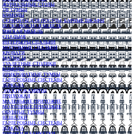
ЖУРНАЛЬНЫЕ СТОЛЫ
ТВ ТУМБЫ
КОМОДЫ
СЕРВАНТЫ ДЛЯ ПОСУДЫ, БАРНЫЕ ШКАФЫ
БЕСКАРКАСНАЯ МЕБЕЛЬ
МЯГКАЯ МЕБЕЛЬ
СПАЛЬНЯ
ИНТЕРЬЕРЫ СПАЛЬНИ
МОДУЛЬНЫЕ СПАЛЬНИ
КРОВАТИ
МАТРАСЫ
ТУАЛЕТНЫЕ СТОЛИКИ
КОМОДЫ
ПРИКРОВАТНЫЕ ТУМБЫ
ГАРДЕРОБНЫЕ СИСТЕМЫ
ЗЕРКАЛА
ЭЛЕКТРОКАМИНЫ
ПРИХОЖАЯ
МАЛЕНЬКИЕ ПРИХОЖИЕ
МОДУЛЬНЫЕ ПРИХОЖИЕ
ОБУВНЫЕ ТУМБЫ
ВЕШАЛКИ
ГАРДЕРОБНЫЕ СИСТЕМЫ
ЗЕРКАЛА
ПУФИКИ И БАНКЕТКИ