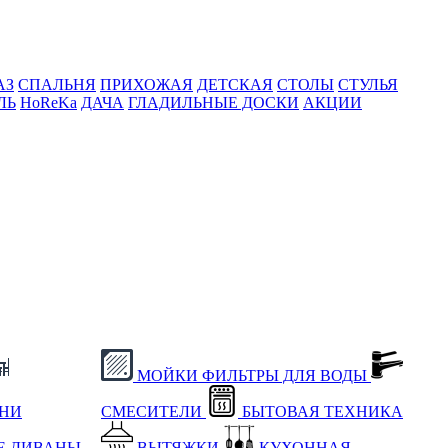
АЗ
СПАЛЬНЯ
ПРИХОЖАЯ
ДЕТСКАЯ
СТОЛЫ
СТУЛЬЯ
ЛЬ
HoReKa
ДАЧА
ГЛАДИЛЬНЫЕ ДОСКИ
АКЦИИ
МОЙКИ
ФИЛЬТРЫ ДЛЯ ВОДЫ
ХНИ
СМЕСИТЕЛИ
БЫТОВАЯ ТЕХНИКА
Е
ДИВАНЫ
ВЫТЯЖКИ
КУХОННАЯ