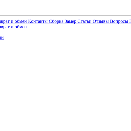
зврат и обмен
Контакты
Сборка
Замер
Статьи
Отзывы
Вопросы
зврат и обмен
ли