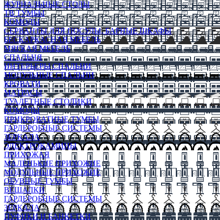
ЖУРНАЛЬНЫЕ СТОЛЫ
ТВ ТУМБЫ
КОМОДЫ
СЕРВАНТЫ ДЛЯ ПОСУДЫ, БАРНЫЕ ШКАФЫ
БЕСКАРКАСНАЯ МЕБЕЛЬ
МЯГКАЯ МЕБЕЛЬ
СПАЛЬНЯ
ИНТЕРЬЕРЫ СПАЛЬНИ
МОДУЛЬНЫЕ СПАЛЬНИ
КРОВАТИ
МАТРАСЫ
ТУАЛЕТНЫЕ СТОЛИКИ
КОМОДЫ
ПРИКРОВАТНЫЕ ТУМБЫ
ГАРДЕРОБНЫЕ СИСТЕМЫ
ЗЕРКАЛА
ЭЛЕКТРОКАМИНЫ
ПРИХОЖАЯ
МАЛЕНЬКИЕ ПРИХОЖИЕ
МОДУЛЬНЫЕ ПРИХОЖИЕ
ОБУВНЫЕ ТУМБЫ
ВЕШАЛКИ
ГАРДЕРОБНЫЕ СИСТЕМЫ
ЗЕРКАЛА
ПУФИКИ И БАНКЕТКИ