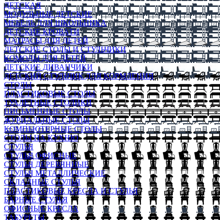
ДЕТСКАЯ
МОДУЛЬНЫЕ ДЕТСКИЕ
МЕБЕЛЬ ДЛЯ ШКОЛЬНИКА
ДЕТСКИЕ КРОВАТИ
МАТРАСЫ ДЛЯ ДЕТЕЙ
ДЕТСКИЕ СТОЛЫ И СТУЛЬЧИКИ
КОМОДЫ ДЛЯ ДЕТЕЙ
ДЕТСКИЕ ДИВАНЧИКИ
ДЕТСКИЙ СТУЛЬЧИК ДЛЯ КОРМЛЕНИЯ
СТОЛЫ
ПЛАСТИКОВЫЕ СТОЛЫ
ТУАЛЕТНЫЕ СТОЛИКИ
ПИСЬМЕННЫЕ СТОЛЫ
ЖУРНАЛЬНЫЕ СТОЛЫ
КОМПЬЮТЕРНЫЕ СТОЛЫ
СТОЛЫ НА КУХНЮ
СТУЛЬЯ
СТУЛЬЯ ОФИСНЫЕ
СТУЛЬЯ ДЕРЕВЯННЫЕ
СТУЛЬЯ МЕТАЛЛИЧЕСКИЕ
СКЛАДНЫЕ СТУЛЬЯ
ПЛАСТИКОВЫЕ КРЕСЛА И СТУЛЬЯ
БАРНЫЕ СТУЛЬЯ
ОФИСНЫЕ КРЕСЛА
ТАБУРЕТЫ