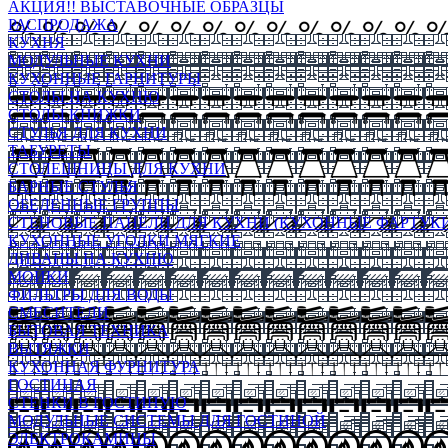
АКЦИЯ!! ВЫСТАВОЧНЫЕ ОБРАЗЦЫ
РАСПРОДАЖА
КУХНЯ
МОДУЛЬНЫЕ КУХНИ
КУХОННЫЕ ГАРНИТУРЫ
СТОЛЫ НА КУХНЮ
СТОЛЫ КНИЖКИ
СТУЛЬЯ ДЛЯ КУХНИ
ТАБУРЕТЫ
СТОЛЕШНИЦЫ ДЛЯ КУХНИ
БАРНЫЕ СТУЛЬЯ
ОБЕДЕННЫЕ ГРУППЫ
СТЕНОВЫЕ ПАНЕЛИ ДЛЯ КУХНИ (КУХОННЫЕ ФАРТУКИ
КУХОННЫЕ УГОЛКИ МЯГКИЕ
ДИВАНЫ НА КУХНЮ
МОЙКИ
ФИЛЬТРЫ ДЛЯ ВОДЫ
СМЕСИТЕЛИ
БЫТОВАЯ ТЕХНИКА
ВЫТЯЖКИ
КУХОННАЯ ФУРНИТУРА
ГОСТИНАЯ
СТЕНКИ В ГОСТИНУЮ
МОДУЛЬНЫЕ СИСТЕМЫ ДЛЯ ГОСТИНОЙ
ЭЛЕКТРОКАМИНЫ