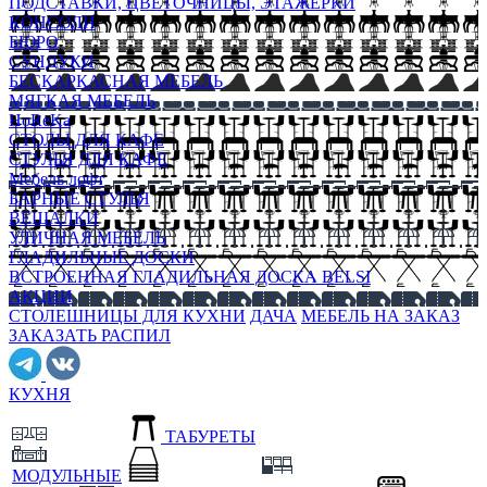
ПОДСТАВКИ, ЦВЕТОЧНИЦЫ, ЭТАЖЕРКИ
КОНСОЛИ
БЮРО
СУНДУКИ
БЕСКАРКАСНАЯ МЕБЕЛЬ
МЯГКАЯ МЕБЕЛЬ
HoReKa
СТОЛЫ ДЛЯ КАФЕ
СТУЛЬЯ ДЛЯ КАФЕ
Мебель лофт
БАРНЫЕ СТУЛЬЯ
ВЕШАЛКИ
УЛИЧНАЯ МЕБЕЛЬ
ГЛАДИЛЬНЫЕ ДОСКИ
ВСТРОЕННАЯ ГЛАДИЛЬНАЯ ДОСКА BELSI
АКЦИИ
СТОЛЕШНИЦЫ ДЛЯ КУХНИ
ДАЧА
МЕБЕЛЬ НА ЗАКАЗ
ЗАКАЗАТЬ РАСПИЛ
КУХНЯ
ТАБУРЕТЫ
МОДУЛЬНЫЕ