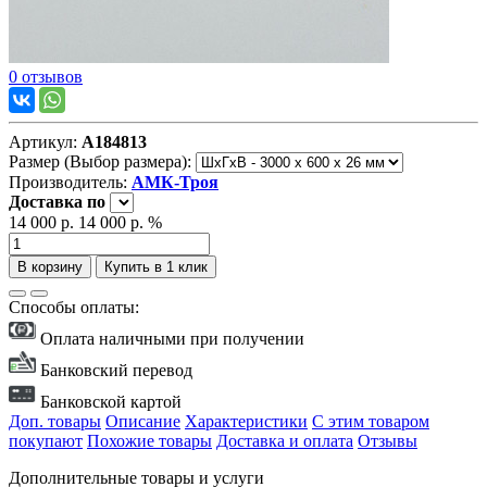
0 отзывов
Артикул:
А184813
Размер (Выбор размера):
Производитель:
АМК-Троя
Доставка
по
14 000 р.
14 000 р.
%
В корзину
Купить в 1 клик
Способы оплаты:
Оплата наличными при получении
Банковский перевод
Банковской картой
Доп. товары
Описание
Характеристики
С этим товаром
покупают
Похожие товары
Доставка и оплата
Отзывы
Дополнительные товары и услуги