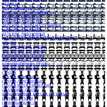
ДЕТСКАЯ
МОДУЛЬНЫЕ ДЕТСКИЕ
МЕБЕЛЬ ДЛЯ ШКОЛЬНИКА
ДЕТСКИЕ КРОВАТИ
МАТРАСЫ ДЛЯ ДЕТЕЙ
ДЕТСКИЕ СТОЛЫ И СТУЛЬЧИКИ
КОМОДЫ ДЛЯ ДЕТЕЙ
ДЕТСКИЕ ДИВАНЧИКИ
ДЕТСКИЙ СТУЛЬЧИК ДЛЯ КОРМЛЕНИЯ
СТОЛЫ
ПЛАСТИКОВЫЕ СТОЛЫ
ТУАЛЕТНЫЕ СТОЛИКИ
ПИСЬМЕННЫЕ СТОЛЫ
ЖУРНАЛЬНЫЕ СТОЛЫ
КОМПЬЮТЕРНЫЕ СТОЛЫ
СТОЛЫ НА КУХНЮ
СТУЛЬЯ
СТУЛЬЯ ОФИСНЫЕ
СТУЛЬЯ ДЕРЕВЯННЫЕ
СТУЛЬЯ МЕТАЛЛИЧЕСКИЕ
СКЛАДНЫЕ СТУЛЬЯ
ПЛАСТИКОВЫЕ КРЕСЛА И СТУЛЬЯ
БАРНЫЕ СТУЛЬЯ
ОФИСНЫЕ КРЕСЛА