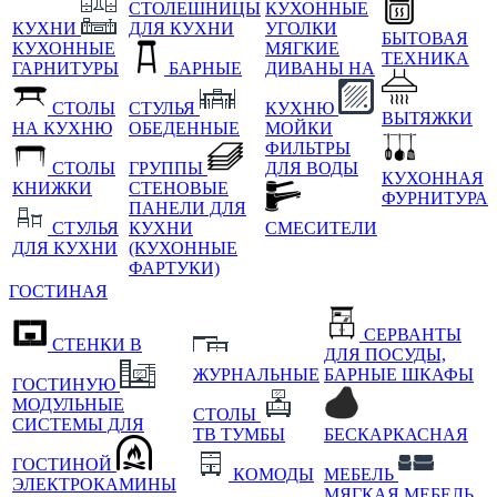
СТОЛЕШНИЦЫ
КУХОННЫЕ
КУХНИ
ДЛЯ КУХНИ
УГОЛКИ
БЫТОВАЯ
КУХОННЫЕ
МЯГКИЕ
ТЕХНИКА
ГАРНИТУРЫ
БАРНЫЕ
ДИВАНЫ НА
СТОЛЫ
СТУЛЬЯ
КУХНЮ
ВЫТЯЖКИ
НА КУХНЮ
ОБЕДЕННЫЕ
МОЙКИ
ФИЛЬТРЫ
СТОЛЫ
ГРУППЫ
ДЛЯ ВОДЫ
КУХОННАЯ
КНИЖКИ
СТЕНОВЫЕ
ФУРНИТУРА
ПАНЕЛИ ДЛЯ
СТУЛЬЯ
КУХНИ
СМЕСИТЕЛИ
ДЛЯ КУХНИ
(КУХОННЫЕ
ФАРТУКИ)
ГОСТИНАЯ
СЕРВАНТЫ
СТЕНКИ В
ДЛЯ ПОСУДЫ,
ЖУРНАЛЬНЫЕ
БАРНЫЕ ШКАФЫ
ГОСТИНУЮ
МОДУЛЬНЫЕ
СТОЛЫ
СИСТЕМЫ ДЛЯ
ТВ ТУМБЫ
БЕСКАРКАСНАЯ
ГОСТИНОЙ
КОМОДЫ
МЕБЕЛЬ
ЭЛЕКТРОКАМИНЫ
МЯГКАЯ МЕБЕЛЬ