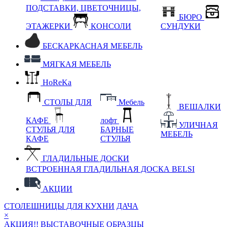
ПОДСТАВКИ, ЦВЕТОЧНИЦЫ,
БЮРО
ЭТАЖЕРКИ
КОНСОЛИ
СУНДУКИ
БЕСКАРКАСНАЯ МЕБЕЛЬ
МЯГКАЯ МЕБЕЛЬ
HoReKa
СТОЛЫ ДЛЯ
Мебель
ВЕШАЛКИ
КАФЕ
лофт
УЛИЧНАЯ
СТУЛЬЯ ДЛЯ
БАРНЫЕ
МЕБЕЛЬ
КАФЕ
СТУЛЬЯ
ГЛАДИЛЬНЫЕ ДОСКИ
ВСТРОЕННАЯ ГЛАДИЛЬНАЯ ДОСКА BELSI
АКЦИИ
СТОЛЕШНИЦЫ ДЛЯ КУХНИ
ДАЧА
×
АКЦИЯ!! ВЫСТАВОЧНЫЕ ОБРАЗЦЫ