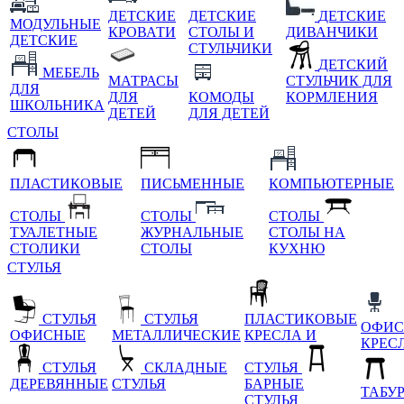
ДЕТСКИЕ
ДЕТСКИЕ
ДЕТСКИЕ
МОДУЛЬНЫЕ
КРОВАТИ
СТОЛЫ И
ДИВАНЧИКИ
ДЕТСКИЕ
СТУЛЬЧИКИ
ДЕТСКИЙ
МЕБЕЛЬ
МАТРАСЫ
СТУЛЬЧИК ДЛЯ
ДЛЯ
ДЛЯ
КОМОДЫ
КОРМЛЕНИЯ
ШКОЛЬНИКА
ДЕТЕЙ
ДЛЯ ДЕТЕЙ
СТОЛЫ
ПЛАСТИКОВЫЕ
ПИСЬМЕННЫЕ
КОМПЬЮТЕРНЫЕ
СТОЛЫ
СТОЛЫ
СТОЛЫ
ТУАЛЕТНЫЕ
ЖУРНАЛЬНЫЕ
СТОЛЫ НА
СТОЛИКИ
СТОЛЫ
КУХНЮ
СТУЛЬЯ
СТУЛЬЯ
СТУЛЬЯ
ПЛАСТИКОВЫЕ
ОФИС
ОФИСНЫЕ
МЕТАЛЛИЧЕСКИЕ
КРЕСЛА И
КРЕС
СТУЛЬЯ
СКЛАДНЫЕ
СТУЛЬЯ
ДЕРЕВЯННЫЕ
СТУЛЬЯ
БАРНЫЕ
ТАБУ
СТУЛЬЯ