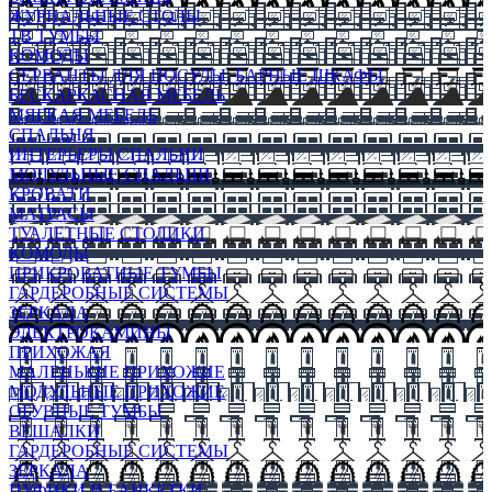
ЖУРНАЛЬНЫЕ СТОЛЫ
ТВ ТУМБЫ
КОМОДЫ
СЕРВАНТЫ ДЛЯ ПОСУДЫ, БАРНЫЕ ШКАФЫ
БЕСКАРКАСНАЯ МЕБЕЛЬ
МЯГКАЯ МЕБЕЛЬ
СПАЛЬНЯ
ИНТЕРЬЕРЫ СПАЛЬНИ
МОДУЛЬНЫЕ СПАЛЬНИ
КРОВАТИ
МАТРАСЫ
ТУАЛЕТНЫЕ СТОЛИКИ
КОМОДЫ
ПРИКРОВАТНЫЕ ТУМБЫ
ГАРДЕРОБНЫЕ СИСТЕМЫ
ЗЕРКАЛА
ЭЛЕКТРОКАМИНЫ
ПРИХОЖАЯ
МАЛЕНЬКИЕ ПРИХОЖИЕ
МОДУЛЬНЫЕ ПРИХОЖИЕ
ОБУВНЫЕ ТУМБЫ
ВЕШАЛКИ
ГАРДЕРОБНЫЕ СИСТЕМЫ
ЗЕРКАЛА
ПУФИКИ И БАНКЕТКИ