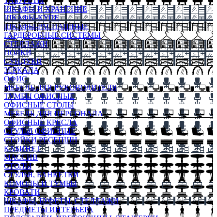
ТАБУРЕТЫ
ШКАФЫ И ХРАНЕНИЕ
ШКАФЫ-КУПЕ
ШКАФЫ-РАСПАШНЫЕ
ГАРДЕРОБНЫЕ СИСТЕМЫ
СТЕЛЛАЖИ
ПОЛКИ
СУНДУКИ
ЗЕРКАЛА
ОФИС
МЕБЕЛЬ ДЛЯ РУКОВОДИТЕЛЯ
ТУМБЫ ОФИСНЫЕ
ОФИСНЫЕ СТОЛЫ
МЕБЕЛЬ ДЛЯ ПЕРСОНАЛА
ОФИСНЫЕ КРЕСЛА
СТУЛЬЯ ОФИСНЫЕ
СТОЙКИ РЕСЕПШН
КАБИНЕТ
МАССИВ
СТОЛЫ
СТУЛЬЯ, БАНКЕТКИ
КОМОДЫ И ТУМБЫ
КРОВАТИ
ШКАФЫ, БУФЕТЫ, СТЕЛЛАЖИ
ПРЕДМЕТЫ ИНТЕРЬЕРА