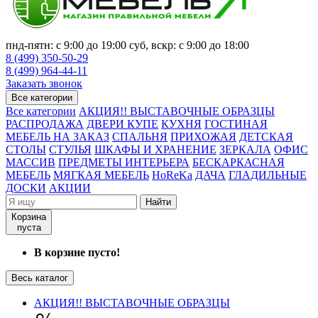
пнд-пятн: с 9:00 до 19:00 суб, вскр: с 9:00 до 18:00
8 (499) 350-50-29
8 (499) 964-44-11
Заказать звонок
Все категории
Все категории
АКЦИЯ!! ВЫСТАВОЧНЫЕ ОБРАЗЦЫ
РАСПРОДАЖА
ДВЕРИ КУПЕ
КУХНЯ
ГОСТИНАЯ
МЕБЕЛЬ НА ЗАКАЗ
СПАЛЬНЯ
ПРИХОЖАЯ
ДЕТСКАЯ
СТОЛЫ
СТУЛЬЯ
ШКАФЫ И ХРАНЕНИЕ
ЗЕРКАЛА
ОФИС
МАССИВ
ПРЕДМЕТЫ ИНТЕРЬЕРА
БЕСКАРКАСНАЯ
МЕБЕЛЬ
МЯГКАЯ МЕБЕЛЬ
HoReKa
ДАЧА
ГЛАДИЛЬНЫЕ
ДОСКИ
АКЦИИ
Найти
Корзина
пуста
В корзине пусто!
Весь каталог
АКЦИЯ!! ВЫСТАВОЧНЫЕ ОБРАЗЦЫ