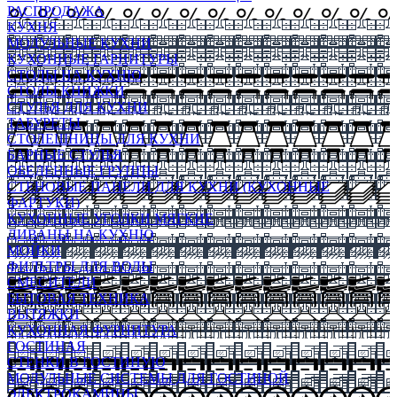
РАСПРОДАЖА
КУХНЯ
МОДУЛЬНЫЕ КУХНИ
КУХОННЫЕ ГАРНИТУРЫ
СТОЛЫ НА КУХНЮ
СТОЛЫ КНИЖКИ
СТУЛЬЯ ДЛЯ КУХНИ
ТАБУРЕТЫ
СТОЛЕШНИЦЫ ДЛЯ КУХНИ
БАРНЫЕ СТУЛЬЯ
ОБЕДЕННЫЕ ГРУППЫ
СТЕНОВЫЕ ПАНЕЛИ ДЛЯ КУХНИ (КУХОННЫЕ
ФАРТУКИ)
КУХОННЫЕ УГОЛКИ МЯГКИЕ
ДИВАНЫ НА КУХНЮ
МОЙКИ
ФИЛЬТРЫ ДЛЯ ВОДЫ
СМЕСИТЕЛИ
БЫТОВАЯ ТЕХНИКА
ВЫТЯЖКИ
КУХОННАЯ ФУРНИТУРА
ГОСТИНАЯ
СТЕНКИ В ГОСТИНУЮ
МОДУЛЬНЫЕ СИСТЕМЫ ДЛЯ ГОСТИНОЙ
ЭЛЕКТРОКАМИНЫ