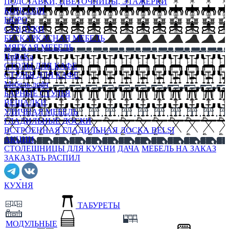
ПОДСТАВКИ, ЦВЕТОЧНИЦЫ, ЭТАЖЕРКИ
КОНСОЛИ
БЮРО
СУНДУКИ
БЕСКАРКАСНАЯ МЕБЕЛЬ
МЯГКАЯ МЕБЕЛЬ
HoReKa
СТОЛЫ ДЛЯ КАФЕ
СТУЛЬЯ ДЛЯ КАФЕ
Мебель лофт
БАРНЫЕ СТУЛЬЯ
ВЕШАЛКИ
УЛИЧНАЯ МЕБЕЛЬ
ГЛАДИЛЬНЫЕ ДОСКИ
ВСТРОЕННАЯ ГЛАДИЛЬНАЯ ДОСКА BELSI
АКЦИИ
СТОЛЕШНИЦЫ ДЛЯ КУХНИ
ДАЧА
МЕБЕЛЬ НА ЗАКАЗ
ЗАКАЗАТЬ РАСПИЛ
КУХНЯ
ТАБУРЕТЫ
МОДУЛЬНЫЕ