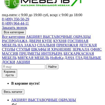
пнд-пятн: с 9:00 до 19:00 суб, вскр: с 9:00 до 18:00
8 (499) 350-50-29
8 (499) 964-44-11
Заказать звонок
Все категории
Все категории
АКЦИЯ!! ВЫСТАВОЧНЫЕ ОБРАЗЦЫ
РАСПРОДАЖА
ДВЕРИ КУПЕ
КУХНЯ
ГОСТИНАЯ
МЕБЕЛЬ НА ЗАКАЗ
СПАЛЬНЯ
ПРИХОЖАЯ
ДЕТСКАЯ
СТОЛЫ
СТУЛЬЯ
ШКАФЫ И ХРАНЕНИЕ
ЗЕРКАЛА
ОФИС
МАССИВ
ПРЕДМЕТЫ ИНТЕРЬЕРА
БЕСКАРКАСНАЯ
МЕБЕЛЬ
МЯГКАЯ МЕБЕЛЬ
HoReKa
ДАЧА
ГЛАДИЛЬНЫЕ
ДОСКИ
АКЦИИ
Найти
Корзина
пуста
В корзине пусто!
Весь каталог
АКЦИЯ!! ВЫСТАВОЧНЫЕ ОБРАЗЦЫ