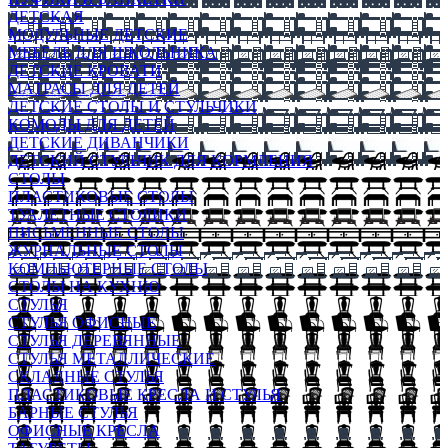
ДЕТСКАЯ
МОДУЛЬНЫЕ ДЕТСКИЕ
МЕБЕЛЬ ДЛЯ ШКОЛЬНИКА
ДЕТСКИЕ КРОВАТИ
МАТРАСЫ ДЛЯ ДЕТЕЙ
ДЕТСКИЕ СТОЛЫ И СТУЛЬЧИКИ
КОМОДЫ ДЛЯ ДЕТЕЙ
ДЕТСКИЕ ДИВАНЧИКИ
ДЕТСКИЙ СТУЛЬЧИК ДЛЯ КОРМЛЕНИЯ
СТОЛЫ
ПЛАСТИКОВЫЕ СТОЛЫ
ТУАЛЕТНЫЕ СТОЛИКИ
ПИСЬМЕННЫЕ СТОЛЫ
ЖУРНАЛЬНЫЕ СТОЛЫ
КОМПЬЮТЕРНЫЕ СТОЛЫ
СТОЛЫ НА КУХНЮ
СТУЛЬЯ
СТУЛЬЯ ОФИСНЫЕ
СТУЛЬЯ ДЕРЕВЯННЫЕ
СТУЛЬЯ МЕТАЛЛИЧЕСКИЕ
СКЛАДНЫЕ СТУЛЬЯ
ПЛАСТИКОВЫЕ КРЕСЛА И СТУЛЬЯ
БАРНЫЕ СТУЛЬЯ
ОФИСНЫЕ КРЕСЛА