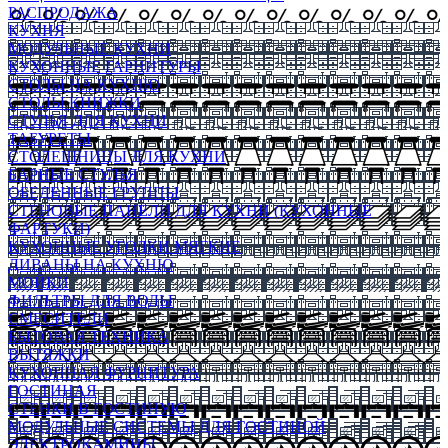
РАСПРОДАЖА
КУХНЯ
МОДУЛЬНЫЕ КУХНИ
КУХОННЫЕ ГАРНИТУРЫ
СТОЛЫ НА КУХНЮ
СТОЛЫ КНИЖКИ
СТУЛЬЯ ДЛЯ КУХНИ
ТАБУРЕТЫ
СТОЛЕШНИЦЫ ДЛЯ КУХНИ
БАРНЫЕ СТУЛЬЯ
ОБЕДЕННЫЕ ГРУППЫ
СТЕНОВЫЕ ПАНЕЛИ ДЛЯ КУХНИ (КУХОННЫЕ
ФАРТУКИ)
КУХОННЫЕ УГОЛКИ МЯГКИЕ
ДИВАНЫ НА КУХНЮ
МОЙКИ
ФИЛЬТРЫ ДЛЯ ВОДЫ
СМЕСИТЕЛИ
БЫТОВАЯ ТЕХНИКА
ВЫТЯЖКИ
КУХОННАЯ ФУРНИТУРА
ГОСТИНАЯ
СТЕНКИ В ГОСТИНУЮ
МОДУЛЬНЫЕ СИСТЕМЫ ДЛЯ ГОСТИНОЙ
ЭЛЕКТРОКАМИНЫ