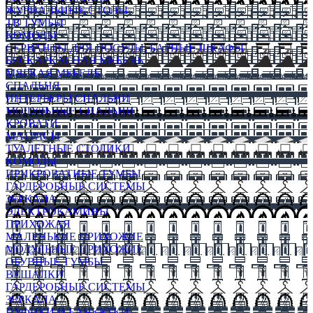
ЖУРНАЛЬНЫЕ СТОЛЫ
ТВ ТУМБЫ
КОМОДЫ
СЕРВАНТЫ ДЛЯ ПОСУДЫ, БАРНЫЕ ШКАФЫ
БЕСКАРКАСНАЯ МЕБЕЛЬ
МЯГКАЯ МЕБЕЛЬ
СПАЛЬНЯ
ИНТЕРЬЕРЫ СПАЛЬНИ
МОДУЛЬНЫЕ СПАЛЬНИ
КРОВАТИ
МАТРАСЫ
ТУАЛЕТНЫЕ СТОЛИКИ
КОМОДЫ
ПРИКРОВАТНЫЕ ТУМБЫ
ГАРДЕРОБНЫЕ СИСТЕМЫ
ЗЕРКАЛА
ЭЛЕКТРОКАМИНЫ
ПРИХОЖАЯ
МАЛЕНЬКИЕ ПРИХОЖИЕ
МОДУЛЬНЫЕ ПРИХОЖИЕ
ОБУВНЫЕ ТУМБЫ
ВЕШАЛКИ
ГАРДЕРОБНЫЕ СИСТЕМЫ
ЗЕРКАЛА
ПУФИКИ И БАНКЕТКИ