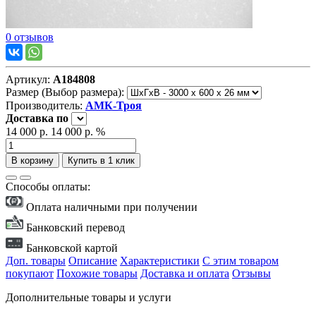
0 отзывов
Артикул:
А184808
Размер (Выбор размера):
Производитель:
АМК-Троя
Доставка
по
14 000 р.
14 000 р.
%
В корзину
Купить в 1 клик
Способы оплаты:
Оплата наличными при получении
Банковский перевод
Банковской картой
Доп. товары
Описание
Характеристики
С этим товаром
покупают
Похожие товары
Доставка и оплата
Отзывы
Дополнительные товары и услуги