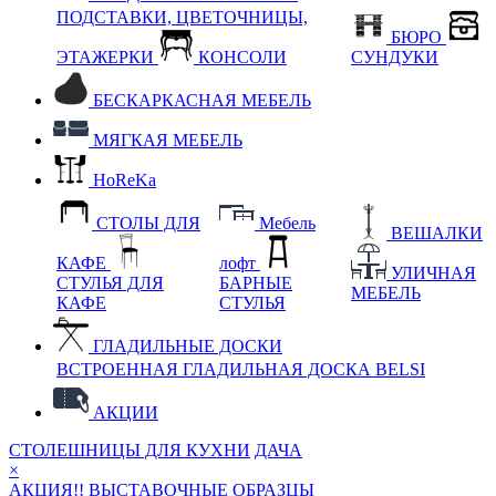
ПОДСТАВКИ, ЦВЕТОЧНИЦЫ,
БЮРО
ЭТАЖЕРКИ
КОНСОЛИ
СУНДУКИ
БЕСКАРКАСНАЯ МЕБЕЛЬ
МЯГКАЯ МЕБЕЛЬ
HoReKa
СТОЛЫ ДЛЯ
Мебель
ВЕШАЛКИ
КАФЕ
лофт
УЛИЧНАЯ
СТУЛЬЯ ДЛЯ
БАРНЫЕ
МЕБЕЛЬ
КАФЕ
СТУЛЬЯ
ГЛАДИЛЬНЫЕ ДОСКИ
ВСТРОЕННАЯ ГЛАДИЛЬНАЯ ДОСКА BELSI
АКЦИИ
СТОЛЕШНИЦЫ ДЛЯ КУХНИ
ДАЧА
×
АКЦИЯ!! ВЫСТАВОЧНЫЕ ОБРАЗЦЫ