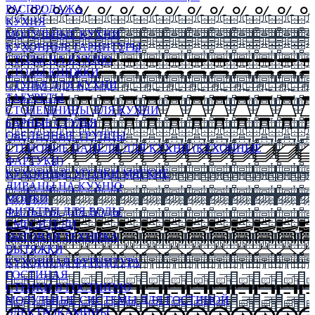
РАСПРОДАЖА
КУХНЯ
МОДУЛЬНЫЕ КУХНИ
КУХОННЫЕ ГАРНИТУРЫ
СТОЛЫ НА КУХНЮ
СТОЛЫ КНИЖКИ
СТУЛЬЯ ДЛЯ КУХНИ
ТАБУРЕТЫ
СТОЛЕШНИЦЫ ДЛЯ КУХНИ
БАРНЫЕ СТУЛЬЯ
ОБЕДЕННЫЕ ГРУППЫ
СТЕНОВЫЕ ПАНЕЛИ ДЛЯ КУХНИ (КУХОННЫЕ
ФАРТУКИ)
КУХОННЫЕ УГОЛКИ МЯГКИЕ
ДИВАНЫ НА КУХНЮ
МОЙКИ
ФИЛЬТРЫ ДЛЯ ВОДЫ
СМЕСИТЕЛИ
БЫТОВАЯ ТЕХНИКА
ВЫТЯЖКИ
КУХОННАЯ ФУРНИТУРА
ГОСТИНАЯ
СТЕНКИ В ГОСТИНУЮ
МОДУЛЬНЫЕ СИСТЕМЫ ДЛЯ ГОСТИНОЙ
ЭЛЕКТРОКАМИНЫ