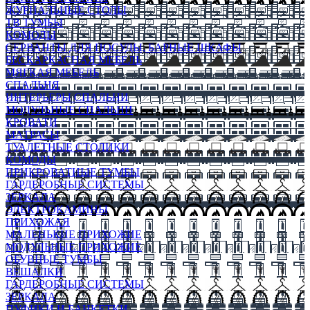
ЖУРНАЛЬНЫЕ СТОЛЫ
ТВ ТУМБЫ
КОМОДЫ
СЕРВАНТЫ ДЛЯ ПОСУДЫ, БАРНЫЕ ШКАФЫ
БЕСКАРКАСНАЯ МЕБЕЛЬ
МЯГКАЯ МЕБЕЛЬ
СПАЛЬНЯ
ИНТЕРЬЕРЫ СПАЛЬНИ
МОДУЛЬНЫЕ СПАЛЬНИ
КРОВАТИ
МАТРАСЫ
ТУАЛЕТНЫЕ СТОЛИКИ
КОМОДЫ
ПРИКРОВАТНЫЕ ТУМБЫ
ГАРДЕРОБНЫЕ СИСТЕМЫ
ЗЕРКАЛА
ЭЛЕКТРОКАМИНЫ
ПРИХОЖАЯ
МАЛЕНЬКИЕ ПРИХОЖИЕ
МОДУЛЬНЫЕ ПРИХОЖИЕ
ОБУВНЫЕ ТУМБЫ
ВЕШАЛКИ
ГАРДЕРОБНЫЕ СИСТЕМЫ
ЗЕРКАЛА
ПУФИКИ И БАНКЕТКИ