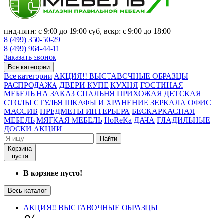
пнд-пятн: с 9:00 до 19:00 суб, вскр: с 9:00 до 18:00
8 (499) 350-50-29
8 (499) 964-44-11
Заказать звонок
Все категории
Все категории
АКЦИЯ!! ВЫСТАВОЧНЫЕ ОБРАЗЦЫ
РАСПРОДАЖА
ДВЕРИ КУПЕ
КУХНЯ
ГОСТИНАЯ
МЕБЕЛЬ НА ЗАКАЗ
СПАЛЬНЯ
ПРИХОЖАЯ
ДЕТСКАЯ
СТОЛЫ
СТУЛЬЯ
ШКАФЫ И ХРАНЕНИЕ
ЗЕРКАЛА
ОФИС
МАССИВ
ПРЕДМЕТЫ ИНТЕРЬЕРА
БЕСКАРКАСНАЯ
МЕБЕЛЬ
МЯГКАЯ МЕБЕЛЬ
HoReKa
ДАЧА
ГЛАДИЛЬНЫЕ
ДОСКИ
АКЦИИ
Найти
Корзина
пуста
В корзине пусто!
Весь каталог
АКЦИЯ!! ВЫСТАВОЧНЫЕ ОБРАЗЦЫ