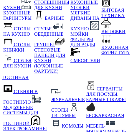
СТОЛЕШНИЦЫ
КУХОННЫЕ
КУХНИ
ДЛЯ КУХНИ
УГОЛКИ
БЫТОВАЯ
КУХОННЫЕ
МЯГКИЕ
ТЕХНИКА
ГАРНИТУРЫ
БАРНЫЕ
ДИВАНЫ НА
СТОЛЫ
СТУЛЬЯ
КУХНЮ
ВЫТЯЖКИ
НА КУХНЮ
ОБЕДЕННЫЕ
МОЙКИ
ФИЛЬТРЫ
СТОЛЫ
ГРУППЫ
ДЛЯ ВОДЫ
КУХОННАЯ
КНИЖКИ
СТЕНОВЫЕ
ФУРНИТУРА
ПАНЕЛИ ДЛЯ
СТУЛЬЯ
КУХНИ
СМЕСИТЕЛИ
ДЛЯ КУХНИ
(КУХОННЫЕ
ФАРТУКИ)
ГОСТИНАЯ
СЕРВАНТЫ
СТЕНКИ В
ДЛЯ ПОСУДЫ,
ЖУРНАЛЬНЫЕ
БАРНЫЕ ШКАФЫ
ГОСТИНУЮ
МОДУЛЬНЫЕ
СТОЛЫ
СИСТЕМЫ ДЛЯ
ТВ ТУМБЫ
БЕСКАРКАСНАЯ
ГОСТИНОЙ
КОМОДЫ
МЕБЕЛЬ
ЭЛЕКТРОКАМИНЫ
МЯГКАЯ МЕБЕЛЬ