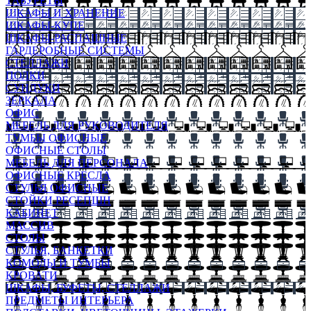
ТАБУРЕТЫ
ШКАФЫ И ХРАНЕНИЕ
ШКАФЫ-КУПЕ
ШКАФЫ-РАСПАШНЫЕ
ГАРДЕРОБНЫЕ СИСТЕМЫ
СТЕЛЛАЖИ
ПОЛКИ
СУНДУКИ
ЗЕРКАЛА
ОФИС
МЕБЕЛЬ ДЛЯ РУКОВОДИТЕЛЯ
ТУМБЫ ОФИСНЫЕ
ОФИСНЫЕ СТОЛЫ
МЕБЕЛЬ ДЛЯ ПЕРСОНАЛА
ОФИСНЫЕ КРЕСЛА
СТУЛЬЯ ОФИСНЫЕ
СТОЙКИ РЕСЕПШН
КАБИНЕТ
МАССИВ
СТОЛЫ
СТУЛЬЯ, БАНКЕТКИ
КОМОДЫ И ТУМБЫ
КРОВАТИ
ШКАФЫ, БУФЕТЫ, СТЕЛЛАЖИ
ПРЕДМЕТЫ ИНТЕРЬЕРА