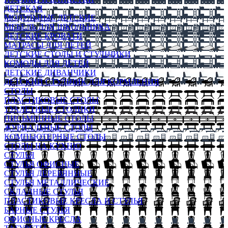
ДЕТСКАЯ
МОДУЛЬНЫЕ ДЕТСКИЕ
МЕБЕЛЬ ДЛЯ ШКОЛЬНИКА
ДЕТСКИЕ КРОВАТИ
МАТРАСЫ ДЛЯ ДЕТЕЙ
ДЕТСКИЕ СТОЛЫ И СТУЛЬЧИКИ
КОМОДЫ ДЛЯ ДЕТЕЙ
ДЕТСКИЕ ДИВАНЧИКИ
ДЕТСКИЙ СТУЛЬЧИК ДЛЯ КОРМЛЕНИЯ
СТОЛЫ
ПЛАСТИКОВЫЕ СТОЛЫ
ТУАЛЕТНЫЕ СТОЛИКИ
ПИСЬМЕННЫЕ СТОЛЫ
ЖУРНАЛЬНЫЕ СТОЛЫ
КОМПЬЮТЕРНЫЕ СТОЛЫ
СТОЛЫ НА КУХНЮ
СТУЛЬЯ
СТУЛЬЯ ОФИСНЫЕ
СТУЛЬЯ ДЕРЕВЯННЫЕ
СТУЛЬЯ МЕТАЛЛИЧЕСКИЕ
СКЛАДНЫЕ СТУЛЬЯ
ПЛАСТИКОВЫЕ КРЕСЛА И СТУЛЬЯ
БАРНЫЕ СТУЛЬЯ
ОФИСНЫЕ КРЕСЛА