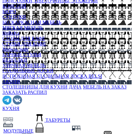
ПОДСТАВКИ, ЦВЕТОЧНИЦЫ, ЭТАЖЕРКИ
КОНСОЛИ
БЮРО
СУНДУКИ
БЕСКАРКАСНАЯ МЕБЕЛЬ
МЯГКАЯ МЕБЕЛЬ
HoReKa
СТОЛЫ ДЛЯ КАФЕ
СТУЛЬЯ ДЛЯ КАФЕ
Мебель лофт
БАРНЫЕ СТУЛЬЯ
ВЕШАЛКИ
УЛИЧНАЯ МЕБЕЛЬ
ГЛАДИЛЬНЫЕ ДОСКИ
ВСТРОЕННАЯ ГЛАДИЛЬНАЯ ДОСКА BELSI
АКЦИИ
СТОЛЕШНИЦЫ ДЛЯ КУХНИ
ДАЧА
МЕБЕЛЬ НА ЗАКАЗ
ЗАКАЗАТЬ РАСПИЛ
КУХНЯ
ТАБУРЕТЫ
МОДУЛЬНЫЕ