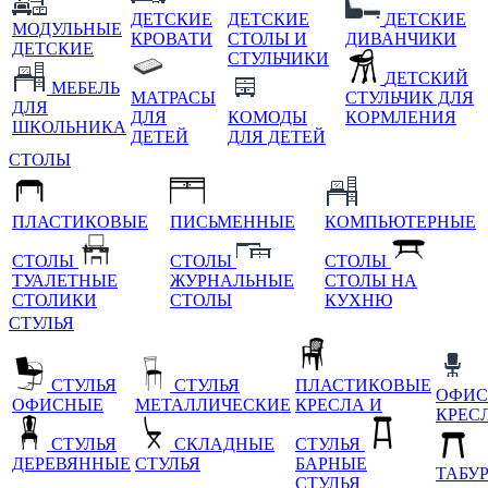
ДЕТСКИЕ
ДЕТСКИЕ
ДЕТСКИЕ
МОДУЛЬНЫЕ
КРОВАТИ
СТОЛЫ И
ДИВАНЧИКИ
ДЕТСКИЕ
СТУЛЬЧИКИ
ДЕТСКИЙ
МЕБЕЛЬ
МАТРАСЫ
СТУЛЬЧИК ДЛЯ
ДЛЯ
ДЛЯ
КОМОДЫ
КОРМЛЕНИЯ
ШКОЛЬНИКА
ДЕТЕЙ
ДЛЯ ДЕТЕЙ
СТОЛЫ
ПЛАСТИКОВЫЕ
ПИСЬМЕННЫЕ
КОМПЬЮТЕРНЫЕ
СТОЛЫ
СТОЛЫ
СТОЛЫ
ТУАЛЕТНЫЕ
ЖУРНАЛЬНЫЕ
СТОЛЫ НА
СТОЛИКИ
СТОЛЫ
КУХНЮ
СТУЛЬЯ
СТУЛЬЯ
СТУЛЬЯ
ПЛАСТИКОВЫЕ
ОФИС
ОФИСНЫЕ
МЕТАЛЛИЧЕСКИЕ
КРЕСЛА И
КРЕС
СТУЛЬЯ
СКЛАДНЫЕ
СТУЛЬЯ
ДЕРЕВЯННЫЕ
СТУЛЬЯ
БАРНЫЕ
ТАБУ
СТУЛЬЯ