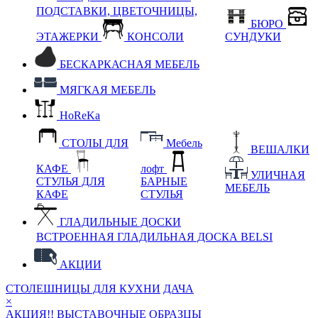
ПОДСТАВКИ, ЦВЕТОЧНИЦЫ,
БЮРО
ЭТАЖЕРКИ
КОНСОЛИ
СУНДУКИ
БЕСКАРКАСНАЯ МЕБЕЛЬ
МЯГКАЯ МЕБЕЛЬ
HoReKa
СТОЛЫ ДЛЯ
Мебель
ВЕШАЛКИ
КАФЕ
лофт
УЛИЧНАЯ
СТУЛЬЯ ДЛЯ
БАРНЫЕ
МЕБЕЛЬ
КАФЕ
СТУЛЬЯ
ГЛАДИЛЬНЫЕ ДОСКИ
ВСТРОЕННАЯ ГЛАДИЛЬНАЯ ДОСКА BELSI
АКЦИИ
СТОЛЕШНИЦЫ ДЛЯ КУХНИ
ДАЧА
×
АКЦИЯ!! ВЫСТАВОЧНЫЕ ОБРАЗЦЫ