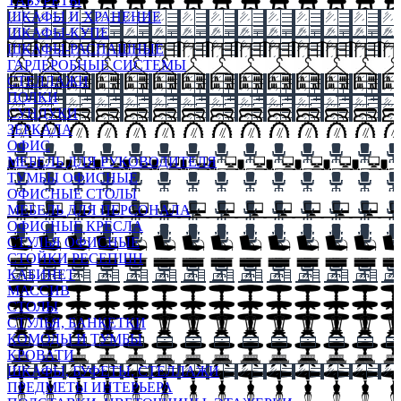
ТАБУРЕТЫ
ШКАФЫ И ХРАНЕНИЕ
ШКАФЫ-КУПЕ
ШКАФЫ-РАСПАШНЫЕ
ГАРДЕРОБНЫЕ СИСТЕМЫ
СТЕЛЛАЖИ
ПОЛКИ
СУНДУКИ
ЗЕРКАЛА
ОФИС
МЕБЕЛЬ ДЛЯ РУКОВОДИТЕЛЯ
ТУМБЫ ОФИСНЫЕ
ОФИСНЫЕ СТОЛЫ
МЕБЕЛЬ ДЛЯ ПЕРСОНАЛА
ОФИСНЫЕ КРЕСЛА
СТУЛЬЯ ОФИСНЫЕ
СТОЙКИ РЕСЕПШН
КАБИНЕТ
МАССИВ
СТОЛЫ
СТУЛЬЯ, БАНКЕТКИ
КОМОДЫ И ТУМБЫ
КРОВАТИ
ШКАФЫ, БУФЕТЫ, СТЕЛЛАЖИ
ПРЕДМЕТЫ ИНТЕРЬЕРА