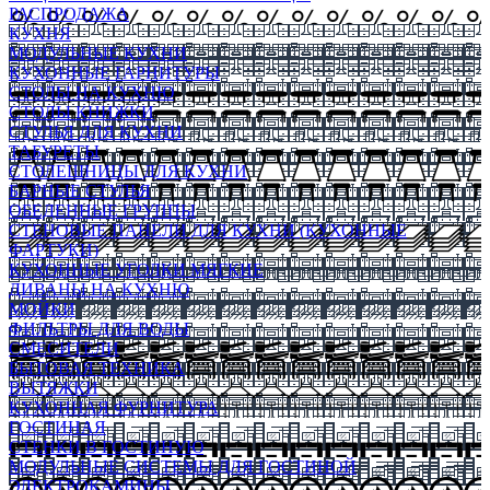
РАСПРОДАЖА
КУХНЯ
МОДУЛЬНЫЕ КУХНИ
КУХОННЫЕ ГАРНИТУРЫ
СТОЛЫ НА КУХНЮ
СТОЛЫ КНИЖКИ
СТУЛЬЯ ДЛЯ КУХНИ
ТАБУРЕТЫ
СТОЛЕШНИЦЫ ДЛЯ КУХНИ
БАРНЫЕ СТУЛЬЯ
ОБЕДЕННЫЕ ГРУППЫ
СТЕНОВЫЕ ПАНЕЛИ ДЛЯ КУХНИ (КУХОННЫЕ
ФАРТУКИ)
КУХОННЫЕ УГОЛКИ МЯГКИЕ
ДИВАНЫ НА КУХНЮ
МОЙКИ
ФИЛЬТРЫ ДЛЯ ВОДЫ
СМЕСИТЕЛИ
БЫТОВАЯ ТЕХНИКА
ВЫТЯЖКИ
КУХОННАЯ ФУРНИТУРА
ГОСТИНАЯ
СТЕНКИ В ГОСТИНУЮ
МОДУЛЬНЫЕ СИСТЕМЫ ДЛЯ ГОСТИНОЙ
ЭЛЕКТРОКАМИНЫ