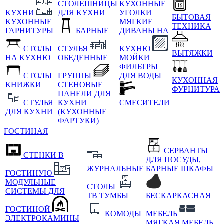
СТОЛЕШНИЦЫ
КУХОННЫЕ
КУХНИ
ДЛЯ КУХНИ
УГОЛКИ
БЫТОВАЯ
КУХОННЫЕ
МЯГКИЕ
ТЕХНИКА
ГАРНИТУРЫ
БАРНЫЕ
ДИВАНЫ НА
СТОЛЫ
СТУЛЬЯ
КУХНЮ
ВЫТЯЖКИ
НА КУХНЮ
ОБЕДЕННЫЕ
МОЙКИ
ФИЛЬТРЫ
СТОЛЫ
ГРУППЫ
ДЛЯ ВОДЫ
КУХОННАЯ
КНИЖКИ
СТЕНОВЫЕ
ФУРНИТУРА
ПАНЕЛИ ДЛЯ
СТУЛЬЯ
КУХНИ
СМЕСИТЕЛИ
ДЛЯ КУХНИ
(КУХОННЫЕ
ФАРТУКИ)
ГОСТИНАЯ
СЕРВАНТЫ
СТЕНКИ В
ДЛЯ ПОСУДЫ,
ЖУРНАЛЬНЫЕ
БАРНЫЕ ШКАФЫ
ГОСТИНУЮ
МОДУЛЬНЫЕ
СТОЛЫ
СИСТЕМЫ ДЛЯ
ТВ ТУМБЫ
БЕСКАРКАСНАЯ
ГОСТИНОЙ
КОМОДЫ
МЕБЕЛЬ
ЭЛЕКТРОКАМИНЫ
МЯГКАЯ МЕБЕЛЬ