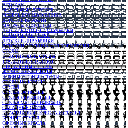
ДЕТСКАЯ
МОДУЛЬНЫЕ ДЕТСКИЕ
МЕБЕЛЬ ДЛЯ ШКОЛЬНИКА
ДЕТСКИЕ КРОВАТИ
МАТРАСЫ ДЛЯ ДЕТЕЙ
ДЕТСКИЕ СТОЛЫ И СТУЛЬЧИКИ
КОМОДЫ ДЛЯ ДЕТЕЙ
ДЕТСКИЕ ДИВАНЧИКИ
ДЕТСКИЙ СТУЛЬЧИК ДЛЯ КОРМЛЕНИЯ
СТОЛЫ
ПЛАСТИКОВЫЕ СТОЛЫ
ТУАЛЕТНЫЕ СТОЛИКИ
ПИСЬМЕННЫЕ СТОЛЫ
ЖУРНАЛЬНЫЕ СТОЛЫ
КОМПЬЮТЕРНЫЕ СТОЛЫ
СТОЛЫ НА КУХНЮ
СТУЛЬЯ
СТУЛЬЯ ОФИСНЫЕ
СТУЛЬЯ ДЕРЕВЯННЫЕ
СТУЛЬЯ МЕТАЛЛИЧЕСКИЕ
СКЛАДНЫЕ СТУЛЬЯ
ПЛАСТИКОВЫЕ КРЕСЛА И СТУЛЬЯ
БАРНЫЕ СТУЛЬЯ
ОФИСНЫЕ КРЕСЛА