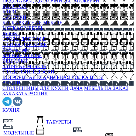
ПОДСТАВКИ, ЦВЕТОЧНИЦЫ, ЭТАЖЕРКИ
КОНСОЛИ
БЮРО
СУНДУКИ
БЕСКАРКАСНАЯ МЕБЕЛЬ
МЯГКАЯ МЕБЕЛЬ
HoReKa
СТОЛЫ ДЛЯ КАФЕ
СТУЛЬЯ ДЛЯ КАФЕ
Мебель лофт
БАРНЫЕ СТУЛЬЯ
ВЕШАЛКИ
УЛИЧНАЯ МЕБЕЛЬ
ГЛАДИЛЬНЫЕ ДОСКИ
ВСТРОЕННАЯ ГЛАДИЛЬНАЯ ДОСКА BELSI
АКЦИИ
СТОЛЕШНИЦЫ ДЛЯ КУХНИ
ДАЧА
МЕБЕЛЬ НА ЗАКАЗ
ЗАКАЗАТЬ РАСПИЛ
КУХНЯ
ТАБУРЕТЫ
МОДУЛЬНЫЕ