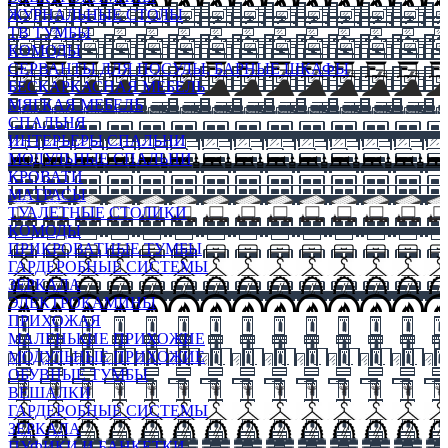
ЖУРНАЛЬНЫЕ СТОЛЫ
ТВ ТУМБЫ
КОМОДЫ
СЕРВАНТЫ ДЛЯ ПОСУДЫ, БАРНЫЕ ШКАФЫ
БЕСКАРКАСНАЯ МЕБЕЛЬ
МЯГКАЯ МЕБЕЛЬ
СПАЛЬНЯ
ИНТЕРЬЕРЫ СПАЛЬНИ
МОДУЛЬНЫЕ СПАЛЬНИ
КРОВАТИ
МАТРАСЫ
ТУАЛЕТНЫЕ СТОЛИКИ
КОМОДЫ
ПРИКРОВАТНЫЕ ТУМБЫ
ГАРДЕРОБНЫЕ СИСТЕМЫ
ЗЕРКАЛА
ЭЛЕКТРОКАМИНЫ
ПРИХОЖАЯ
МАЛЕНЬКИЕ ПРИХОЖИЕ
МОДУЛЬНЫЕ ПРИХОЖИЕ
ОБУВНЫЕ ТУМБЫ
ВЕШАЛКИ
ГАРДЕРОБНЫЕ СИСТЕМЫ
ЗЕРКАЛА
ПУФИКИ И БАНКЕТКИ