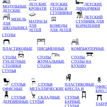
ДЕТСКИЕ
ДЕТСКИЕ
ДЕТСКИЕ
МОДУЛЬНЫЕ
КРОВАТИ
СТОЛЫ И
ДИВАНЧИКИ
ДЕТСКИЕ
СТУЛЬЧИКИ
ДЕТСКИЙ
МЕБЕЛЬ
МАТРАСЫ
СТУЛЬЧИК ДЛЯ
ДЛЯ
ДЛЯ
КОМОДЫ
КОРМЛЕНИЯ
ШКОЛЬНИКА
ДЕТЕЙ
ДЛЯ ДЕТЕЙ
СТОЛЫ
ПЛАСТИКОВЫЕ
ПИСЬМЕННЫЕ
КОМПЬЮТЕРНЫЕ
СТОЛЫ
СТОЛЫ
СТОЛЫ
ТУАЛЕТНЫЕ
ЖУРНАЛЬНЫЕ
СТОЛЫ НА
СТОЛИКИ
СТОЛЫ
КУХНЮ
СТУЛЬЯ
СТУЛЬЯ
СТУЛЬЯ
ПЛАСТИКОВЫЕ
ОФИС
ОФИСНЫЕ
МЕТАЛЛИЧЕСКИЕ
КРЕСЛА И
КРЕС
СТУЛЬЯ
СКЛАДНЫЕ
СТУЛЬЯ
ДЕРЕВЯННЫЕ
СТУЛЬЯ
БАРНЫЕ
ТАБУ
СТУЛЬЯ