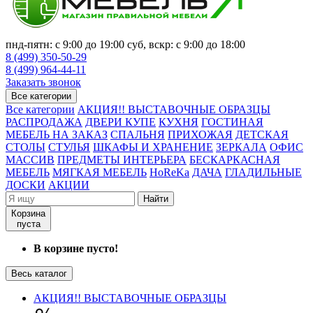
пнд-пятн: с 9:00 до 19:00 суб, вскр: с 9:00 до 18:00
8 (499) 350-50-29
8 (499) 964-44-11
Заказать звонок
Все категории
Все категории
АКЦИЯ!! ВЫСТАВОЧНЫЕ ОБРАЗЦЫ
РАСПРОДАЖА
ДВЕРИ КУПЕ
КУХНЯ
ГОСТИНАЯ
МЕБЕЛЬ НА ЗАКАЗ
СПАЛЬНЯ
ПРИХОЖАЯ
ДЕТСКАЯ
СТОЛЫ
СТУЛЬЯ
ШКАФЫ И ХРАНЕНИЕ
ЗЕРКАЛА
ОФИС
МАССИВ
ПРЕДМЕТЫ ИНТЕРЬЕРА
БЕСКАРКАСНАЯ
МЕБЕЛЬ
МЯГКАЯ МЕБЕЛЬ
HoReKa
ДАЧА
ГЛАДИЛЬНЫЕ
ДОСКИ
АКЦИИ
Найти
Корзина
пуста
В корзине пусто!
Весь каталог
АКЦИЯ!! ВЫСТАВОЧНЫЕ ОБРАЗЦЫ