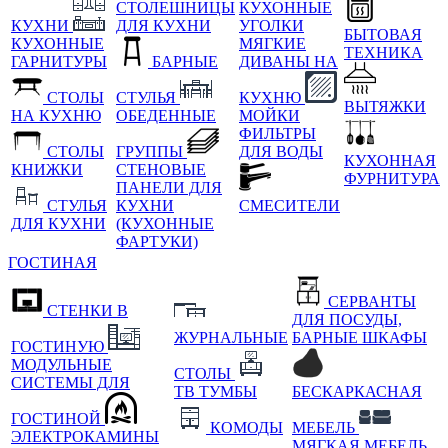
СТОЛЕШНИЦЫ
КУХОННЫЕ
КУХНИ
ДЛЯ КУХНИ
УГОЛКИ
БЫТОВАЯ
КУХОННЫЕ
МЯГКИЕ
ТЕХНИКА
ГАРНИТУРЫ
БАРНЫЕ
ДИВАНЫ НА
СТОЛЫ
СТУЛЬЯ
КУХНЮ
ВЫТЯЖКИ
НА КУХНЮ
ОБЕДЕННЫЕ
МОЙКИ
ФИЛЬТРЫ
СТОЛЫ
ГРУППЫ
ДЛЯ ВОДЫ
КУХОННАЯ
КНИЖКИ
СТЕНОВЫЕ
ФУРНИТУРА
ПАНЕЛИ ДЛЯ
СТУЛЬЯ
КУХНИ
СМЕСИТЕЛИ
ДЛЯ КУХНИ
(КУХОННЫЕ
ФАРТУКИ)
ГОСТИНАЯ
СЕРВАНТЫ
СТЕНКИ В
ДЛЯ ПОСУДЫ,
ЖУРНАЛЬНЫЕ
БАРНЫЕ ШКАФЫ
ГОСТИНУЮ
МОДУЛЬНЫЕ
СТОЛЫ
СИСТЕМЫ ДЛЯ
ТВ ТУМБЫ
БЕСКАРКАСНАЯ
ГОСТИНОЙ
КОМОДЫ
МЕБЕЛЬ
ЭЛЕКТРОКАМИНЫ
МЯГКАЯ МЕБЕЛЬ