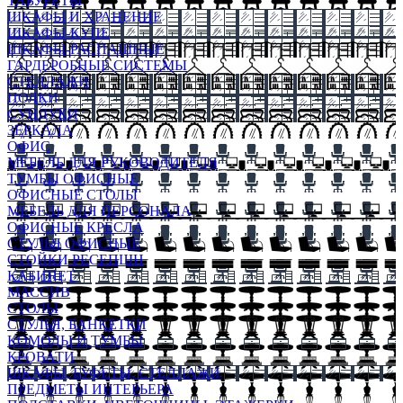
ТАБУРЕТЫ
ШКАФЫ И ХРАНЕНИЕ
ШКАФЫ-КУПЕ
ШКАФЫ-РАСПАШНЫЕ
ГАРДЕРОБНЫЕ СИСТЕМЫ
СТЕЛЛАЖИ
ПОЛКИ
СУНДУКИ
ЗЕРКАЛА
ОФИС
МЕБЕЛЬ ДЛЯ РУКОВОДИТЕЛЯ
ТУМБЫ ОФИСНЫЕ
ОФИСНЫЕ СТОЛЫ
МЕБЕЛЬ ДЛЯ ПЕРСОНАЛА
ОФИСНЫЕ КРЕСЛА
СТУЛЬЯ ОФИСНЫЕ
СТОЙКИ РЕСЕПШН
КАБИНЕТ
МАССИВ
СТОЛЫ
СТУЛЬЯ, БАНКЕТКИ
КОМОДЫ И ТУМБЫ
КРОВАТИ
ШКАФЫ, БУФЕТЫ, СТЕЛЛАЖИ
ПРЕДМЕТЫ ИНТЕРЬЕРА