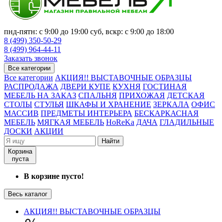
пнд-пятн: с 9:00 до 19:00 суб, вскр: с 9:00 до 18:00
8 (499) 350-50-29
8 (499) 964-44-11
Заказать звонок
Все категории
Все категории
АКЦИЯ!! ВЫСТАВОЧНЫЕ ОБРАЗЦЫ
РАСПРОДАЖА
ДВЕРИ КУПЕ
КУХНЯ
ГОСТИНАЯ
МЕБЕЛЬ НА ЗАКАЗ
СПАЛЬНЯ
ПРИХОЖАЯ
ДЕТСКАЯ
СТОЛЫ
СТУЛЬЯ
ШКАФЫ И ХРАНЕНИЕ
ЗЕРКАЛА
ОФИС
МАССИВ
ПРЕДМЕТЫ ИНТЕРЬЕРА
БЕСКАРКАСНАЯ
МЕБЕЛЬ
МЯГКАЯ МЕБЕЛЬ
HoReKa
ДАЧА
ГЛАДИЛЬНЫЕ
ДОСКИ
АКЦИИ
Найти
Корзина
пуста
В корзине пусто!
Весь каталог
АКЦИЯ!! ВЫСТАВОЧНЫЕ ОБРАЗЦЫ