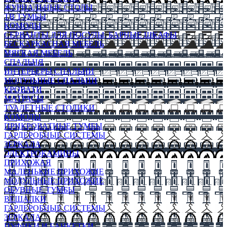
ЖУРНАЛЬНЫЕ СТОЛЫ
ТВ ТУМБЫ
КОМОДЫ
СЕРВАНТЫ ДЛЯ ПОСУДЫ, БАРНЫЕ ШКАФЫ
БЕСКАРКАСНАЯ МЕБЕЛЬ
МЯГКАЯ МЕБЕЛЬ
СПАЛЬНЯ
ИНТЕРЬЕРЫ СПАЛЬНИ
МОДУЛЬНЫЕ СПАЛЬНИ
КРОВАТИ
МАТРАСЫ
ТУАЛЕТНЫЕ СТОЛИКИ
КОМОДЫ
ПРИКРОВАТНЫЕ ТУМБЫ
ГАРДЕРОБНЫЕ СИСТЕМЫ
ЗЕРКАЛА
ЭЛЕКТРОКАМИНЫ
ПРИХОЖАЯ
МАЛЕНЬКИЕ ПРИХОЖИЕ
МОДУЛЬНЫЕ ПРИХОЖИЕ
ОБУВНЫЕ ТУМБЫ
ВЕШАЛКИ
ГАРДЕРОБНЫЕ СИСТЕМЫ
ЗЕРКАЛА
ПУФИКИ И БАНКЕТКИ