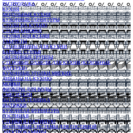
РАСПРОДАЖА
КУХНЯ
МОДУЛЬНЫЕ КУХНИ
КУХОННЫЕ ГАРНИТУРЫ
СТОЛЫ НА КУХНЮ
СТОЛЫ КНИЖКИ
СТУЛЬЯ ДЛЯ КУХНИ
ТАБУРЕТЫ
СТОЛЕШНИЦЫ ДЛЯ КУХНИ
БАРНЫЕ СТУЛЬЯ
ОБЕДЕННЫЕ ГРУППЫ
СТЕНОВЫЕ ПАНЕЛИ ДЛЯ КУХНИ (КУХОННЫЕ
ФАРТУКИ)
КУХОННЫЕ УГОЛКИ МЯГКИЕ
ДИВАНЫ НА КУХНЮ
МОЙКИ
ФИЛЬТРЫ ДЛЯ ВОДЫ
СМЕСИТЕЛИ
БЫТОВАЯ ТЕХНИКА
ВЫТЯЖКИ
КУХОННАЯ ФУРНИТУРА
ГОСТИНАЯ
СТЕНКИ В ГОСТИНУЮ
МОДУЛЬНЫЕ СИСТЕМЫ ДЛЯ ГОСТИНОЙ
ЭЛЕКТРОКАМИНЫ