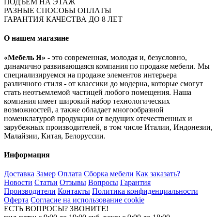
ПОДЪЁМ НА ЭТАЖ
РАЗНЫЕ СПОСОБЫ ОПЛАТЫ
ГАРАНТИЯ КАЧЕСТВА ДО 8 ЛЕТ
О нашем магазине
«Мебель Я»
- это современная, молодая и, безусловно,
динамично развивающаяся компания по продаже мебели. Мы
специализируемся на продаже элементов интерьера
различного стиля - от классики до модерна, которые смогут
стать неотъемлемой частицей любого помещения. Наша
компания имеет широкий набор технологических
возможностей, а также обладает многообразной
номенклатурой продукции от ведущих отечественных и
зарубежных производителей, в том числе Италии, Индонезии,
Малайзии, Китая, Белоруссии.
Информация
Доставка
Замер
Оплата
Сборка мебели
Как заказать?
Новости
Статьи
Отзывы
Вопросы
Гарантия
Производители
Контакты
Политика конфиденциальности
Оферта
Согласие на использование cookie
ЕСТЬ ВОПРОСЫ? ЗВОНИТЕ!