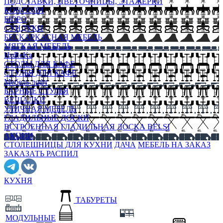
ПОДСТАВКИ, ЦВЕТОЧНИЦЫ, ЭТАЖЕРКИ
КОНСОЛИ
БЮРО
СУНДУКИ
БЕСКАРКАСНАЯ МЕБЕЛЬ
МЯГКАЯ МЕБЕЛЬ
HoReKa
СТОЛЫ ДЛЯ КАФЕ
СТУЛЬЯ ДЛЯ КАФЕ
Мебель лофт
БАРНЫЕ СТУЛЬЯ
ВЕШАЛКИ
УЛИЧНАЯ МЕБЕЛЬ
ГЛАДИЛЬНЫЕ ДОСКИ
ВСТРОЕННАЯ ГЛАДИЛЬНАЯ ДОСКА BELSI
АКЦИИ
СТОЛЕШНИЦЫ ДЛЯ КУХНИ
ДАЧА
МЕБЕЛЬ НА ЗАКАЗ
ЗАКАЗАТЬ РАСПИЛ
КУХНЯ
ТАБУРЕТЫ
МОДУЛЬНЫЕ