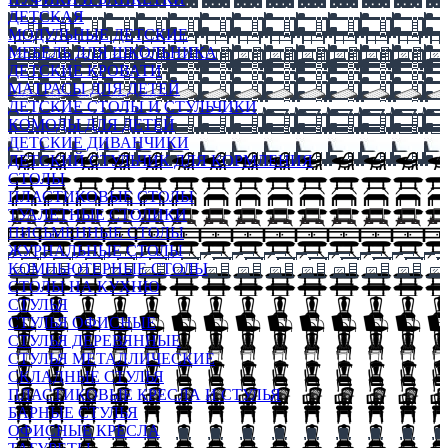
ДЕТСКАЯ
МОДУЛЬНЫЕ ДЕТСКИЕ
МЕБЕЛЬ ДЛЯ ШКОЛЬНИКА
ДЕТСКИЕ КРОВАТИ
МАТРАСЫ ДЛЯ ДЕТЕЙ
ДЕТСКИЕ СТОЛЫ И СТУЛЬЧИКИ
КОМОДЫ ДЛЯ ДЕТЕЙ
ДЕТСКИЕ ДИВАНЧИКИ
ДЕТСКИЙ СТУЛЬЧИК ДЛЯ КОРМЛЕНИЯ
СТОЛЫ
ПЛАСТИКОВЫЕ СТОЛЫ
ТУАЛЕТНЫЕ СТОЛИКИ
ПИСЬМЕННЫЕ СТОЛЫ
ЖУРНАЛЬНЫЕ СТОЛЫ
КОМПЬЮТЕРНЫЕ СТОЛЫ
СТОЛЫ НА КУХНЮ
СТУЛЬЯ
СТУЛЬЯ ОФИСНЫЕ
СТУЛЬЯ ДЕРЕВЯННЫЕ
СТУЛЬЯ МЕТАЛЛИЧЕСКИЕ
СКЛАДНЫЕ СТУЛЬЯ
ПЛАСТИКОВЫЕ КРЕСЛА И СТУЛЬЯ
БАРНЫЕ СТУЛЬЯ
ОФИСНЫЕ КРЕСЛА