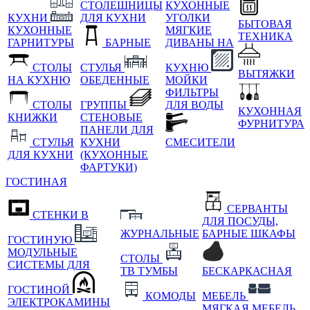
СТОЛЕШНИЦЫ
КУХОННЫЕ
КУХНИ
ДЛЯ КУХНИ
УГОЛКИ
БЫТОВАЯ
КУХОННЫЕ
МЯГКИЕ
ТЕХНИКА
ГАРНИТУРЫ
БАРНЫЕ
ДИВАНЫ НА
СТОЛЫ
СТУЛЬЯ
КУХНЮ
ВЫТЯЖКИ
НА КУХНЮ
ОБЕДЕННЫЕ
МОЙКИ
ФИЛЬТРЫ
СТОЛЫ
ГРУППЫ
ДЛЯ ВОДЫ
КУХОННАЯ
КНИЖКИ
СТЕНОВЫЕ
ФУРНИТУРА
ПАНЕЛИ ДЛЯ
СТУЛЬЯ
КУХНИ
СМЕСИТЕЛИ
ДЛЯ КУХНИ
(КУХОННЫЕ
ФАРТУКИ)
ГОСТИНАЯ
СЕРВАНТЫ
СТЕНКИ В
ДЛЯ ПОСУДЫ,
ЖУРНАЛЬНЫЕ
БАРНЫЕ ШКАФЫ
ГОСТИНУЮ
МОДУЛЬНЫЕ
СТОЛЫ
СИСТЕМЫ ДЛЯ
ТВ ТУМБЫ
БЕСКАРКАСНАЯ
ГОСТИНОЙ
КОМОДЫ
МЕБЕЛЬ
ЭЛЕКТРОКАМИНЫ
МЯГКАЯ МЕБЕЛЬ