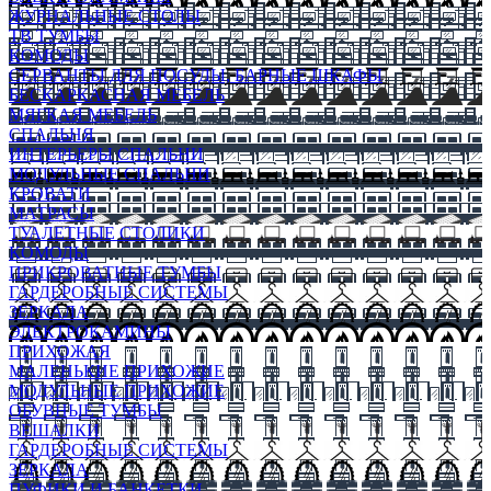
ЖУРНАЛЬНЫЕ СТОЛЫ
ТВ ТУМБЫ
КОМОДЫ
СЕРВАНТЫ ДЛЯ ПОСУДЫ, БАРНЫЕ ШКАФЫ
БЕСКАРКАСНАЯ МЕБЕЛЬ
МЯГКАЯ МЕБЕЛЬ
СПАЛЬНЯ
ИНТЕРЬЕРЫ СПАЛЬНИ
МОДУЛЬНЫЕ СПАЛЬНИ
КРОВАТИ
МАТРАСЫ
ТУАЛЕТНЫЕ СТОЛИКИ
КОМОДЫ
ПРИКРОВАТНЫЕ ТУМБЫ
ГАРДЕРОБНЫЕ СИСТЕМЫ
ЗЕРКАЛА
ЭЛЕКТРОКАМИНЫ
ПРИХОЖАЯ
МАЛЕНЬКИЕ ПРИХОЖИЕ
МОДУЛЬНЫЕ ПРИХОЖИЕ
ОБУВНЫЕ ТУМБЫ
ВЕШАЛКИ
ГАРДЕРОБНЫЕ СИСТЕМЫ
ЗЕРКАЛА
ПУФИКИ И БАНКЕТКИ