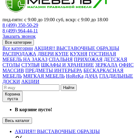
пнд-пятн: с 9:00 до 19:00 суб, вскр: с 9:00 до 18:00
8 (499) 350-50-29
8 (499) 964-44-11
Заказать звонок
Все категории
Все категории
АКЦИЯ!! ВЫСТАВОЧНЫЕ ОБРАЗЦЫ
РАСПРОДАЖА
ДВЕРИ КУПЕ
КУХНЯ
ГОСТИНАЯ
МЕБЕЛЬ НА ЗАКАЗ
СПАЛЬНЯ
ПРИХОЖАЯ
ДЕТСКАЯ
СТОЛЫ
СТУЛЬЯ
ШКАФЫ И ХРАНЕНИЕ
ЗЕРКАЛА
ОФИС
МАССИВ
ПРЕДМЕТЫ ИНТЕРЬЕРА
БЕСКАРКАСНАЯ
МЕБЕЛЬ
МЯГКАЯ МЕБЕЛЬ
HoReKa
ДАЧА
ГЛАДИЛЬНЫЕ
ДОСКИ
АКЦИИ
Найти
Корзина
пуста
В корзине пусто!
Весь каталог
АКЦИЯ!! ВЫСТАВОЧНЫЕ ОБРАЗЦЫ