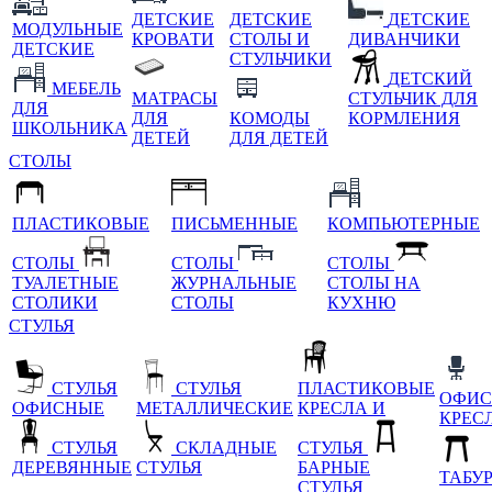
ДЕТСКИЕ
ДЕТСКИЕ
ДЕТСКИЕ
МОДУЛЬНЫЕ
КРОВАТИ
СТОЛЫ И
ДИВАНЧИКИ
ДЕТСКИЕ
СТУЛЬЧИКИ
ДЕТСКИЙ
МЕБЕЛЬ
МАТРАСЫ
СТУЛЬЧИК ДЛЯ
ДЛЯ
ДЛЯ
КОМОДЫ
КОРМЛЕНИЯ
ШКОЛЬНИКА
ДЕТЕЙ
ДЛЯ ДЕТЕЙ
СТОЛЫ
ПЛАСТИКОВЫЕ
ПИСЬМЕННЫЕ
КОМПЬЮТЕРНЫЕ
СТОЛЫ
СТОЛЫ
СТОЛЫ
ТУАЛЕТНЫЕ
ЖУРНАЛЬНЫЕ
СТОЛЫ НА
СТОЛИКИ
СТОЛЫ
КУХНЮ
СТУЛЬЯ
СТУЛЬЯ
СТУЛЬЯ
ПЛАСТИКОВЫЕ
ОФИС
ОФИСНЫЕ
МЕТАЛЛИЧЕСКИЕ
КРЕСЛА И
КРЕС
СТУЛЬЯ
СКЛАДНЫЕ
СТУЛЬЯ
ДЕРЕВЯННЫЕ
СТУЛЬЯ
БАРНЫЕ
ТАБУ
СТУЛЬЯ