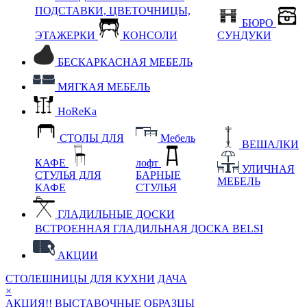
ПОДСТАВКИ, ЦВЕТОЧНИЦЫ,
БЮРО
ЭТАЖЕРКИ
КОНСОЛИ
СУНДУКИ
БЕСКАРКАСНАЯ МЕБЕЛЬ
МЯГКАЯ МЕБЕЛЬ
HoReKa
СТОЛЫ ДЛЯ
Мебель
ВЕШАЛКИ
КАФЕ
лофт
УЛИЧНАЯ
СТУЛЬЯ ДЛЯ
БАРНЫЕ
МЕБЕЛЬ
КАФЕ
СТУЛЬЯ
ГЛАДИЛЬНЫЕ ДОСКИ
ВСТРОЕННАЯ ГЛАДИЛЬНАЯ ДОСКА BELSI
АКЦИИ
СТОЛЕШНИЦЫ ДЛЯ КУХНИ
ДАЧА
×
АКЦИЯ!! ВЫСТАВОЧНЫЕ ОБРАЗЦЫ