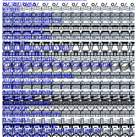
РАСПРОДАЖА
КУХНЯ
МОДУЛЬНЫЕ КУХНИ
КУХОННЫЕ ГАРНИТУРЫ
СТОЛЫ НА КУХНЮ
СТОЛЫ КНИЖКИ
СТУЛЬЯ ДЛЯ КУХНИ
ТАБУРЕТЫ
СТОЛЕШНИЦЫ ДЛЯ КУХНИ
БАРНЫЕ СТУЛЬЯ
ОБЕДЕННЫЕ ГРУППЫ
СТЕНОВЫЕ ПАНЕЛИ ДЛЯ КУХНИ (КУХОННЫЕ
ФАРТУКИ)
КУХОННЫЕ УГОЛКИ МЯГКИЕ
ДИВАНЫ НА КУХНЮ
МОЙКИ
ФИЛЬТРЫ ДЛЯ ВОДЫ
СМЕСИТЕЛИ
БЫТОВАЯ ТЕХНИКА
ВЫТЯЖКИ
КУХОННАЯ ФУРНИТУРА
ГОСТИНАЯ
СТЕНКИ В ГОСТИНУЮ
МОДУЛЬНЫЕ СИСТЕМЫ ДЛЯ ГОСТИНОЙ
ЭЛЕКТРОКАМИНЫ