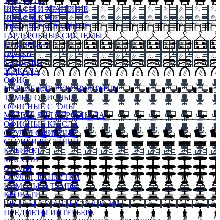
ТАБУРЕТЫ
ШКАФЫ И ХРАНЕНИЕ
ШКАФЫ-КУПЕ
ШКАФЫ-РАСПАШНЫЕ
ГАРДЕРОБНЫЕ СИСТЕМЫ
СТЕЛЛАЖИ
ПОЛКИ
СУНДУКИ
ЗЕРКАЛА
ОФИС
МЕБЕЛЬ ДЛЯ РУКОВОДИТЕЛЯ
ТУМБЫ ОФИСНЫЕ
ОФИСНЫЕ СТОЛЫ
МЕБЕЛЬ ДЛЯ ПЕРСОНАЛА
ОФИСНЫЕ КРЕСЛА
СТУЛЬЯ ОФИСНЫЕ
СТОЙКИ РЕСЕПШН
КАБИНЕТ
МАССИВ
СТОЛЫ
СТУЛЬЯ, БАНКЕТКИ
КОМОДЫ И ТУМБЫ
КРОВАТИ
ШКАФЫ, БУФЕТЫ, СТЕЛЛАЖИ
ПРЕДМЕТЫ ИНТЕРЬЕРА