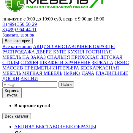
пнд-пятн: с 9:00 до 19:00 суб, вскр: с 9:00 до 18:00
8 (499) 350-50-29
8 (499) 964-44-11
Заказать звонок
Все категории
Все категории
АКЦИЯ!! ВЫСТАВОЧНЫЕ ОБРАЗЦЫ
РАСПРОДАЖА
ДВЕРИ КУПЕ
КУХНЯ
ГОСТИНАЯ
МЕБЕЛЬ НА ЗАКАЗ
СПАЛЬНЯ
ПРИХОЖАЯ
ДЕТСКАЯ
СТОЛЫ
СТУЛЬЯ
ШКАФЫ И ХРАНЕНИЕ
ЗЕРКАЛА
ОФИС
МАССИВ
ПРЕДМЕТЫ ИНТЕРЬЕРА
БЕСКАРКАСНАЯ
МЕБЕЛЬ
МЯГКАЯ МЕБЕЛЬ
HoReKa
ДАЧА
ГЛАДИЛЬНЫЕ
ДОСКИ
АКЦИИ
Найти
Корзина
пуста
В корзине пусто!
Весь каталог
АКЦИЯ!! ВЫСТАВОЧНЫЕ ОБРАЗЦЫ