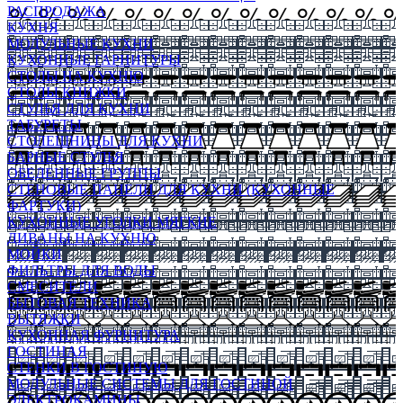
РАСПРОДАЖА
КУХНЯ
МОДУЛЬНЫЕ КУХНИ
КУХОННЫЕ ГАРНИТУРЫ
СТОЛЫ НА КУХНЮ
СТОЛЫ КНИЖКИ
СТУЛЬЯ ДЛЯ КУХНИ
ТАБУРЕТЫ
СТОЛЕШНИЦЫ ДЛЯ КУХНИ
БАРНЫЕ СТУЛЬЯ
ОБЕДЕННЫЕ ГРУППЫ
СТЕНОВЫЕ ПАНЕЛИ ДЛЯ КУХНИ (КУХОННЫЕ
ФАРТУКИ)
КУХОННЫЕ УГОЛКИ МЯГКИЕ
ДИВАНЫ НА КУХНЮ
МОЙКИ
ФИЛЬТРЫ ДЛЯ ВОДЫ
СМЕСИТЕЛИ
БЫТОВАЯ ТЕХНИКА
ВЫТЯЖКИ
КУХОННАЯ ФУРНИТУРА
ГОСТИНАЯ
СТЕНКИ В ГОСТИНУЮ
МОДУЛЬНЫЕ СИСТЕМЫ ДЛЯ ГОСТИНОЙ
ЭЛЕКТРОКАМИНЫ