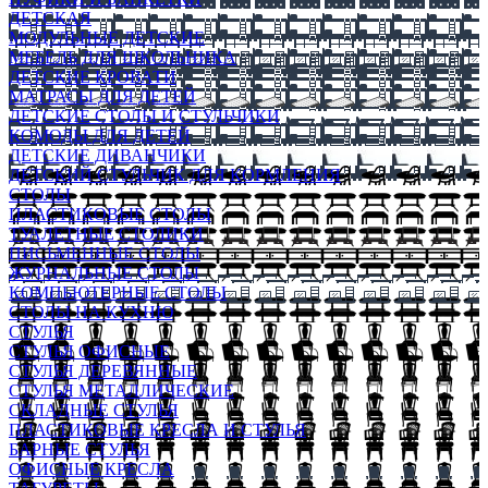
ДЕТСКАЯ
МОДУЛЬНЫЕ ДЕТСКИЕ
МЕБЕЛЬ ДЛЯ ШКОЛЬНИКА
ДЕТСКИЕ КРОВАТИ
МАТРАСЫ ДЛЯ ДЕТЕЙ
ДЕТСКИЕ СТОЛЫ И СТУЛЬЧИКИ
КОМОДЫ ДЛЯ ДЕТЕЙ
ДЕТСКИЕ ДИВАНЧИКИ
ДЕТСКИЙ СТУЛЬЧИК ДЛЯ КОРМЛЕНИЯ
СТОЛЫ
ПЛАСТИКОВЫЕ СТОЛЫ
ТУАЛЕТНЫЕ СТОЛИКИ
ПИСЬМЕННЫЕ СТОЛЫ
ЖУРНАЛЬНЫЕ СТОЛЫ
КОМПЬЮТЕРНЫЕ СТОЛЫ
СТОЛЫ НА КУХНЮ
СТУЛЬЯ
СТУЛЬЯ ОФИСНЫЕ
СТУЛЬЯ ДЕРЕВЯННЫЕ
СТУЛЬЯ МЕТАЛЛИЧЕСКИЕ
СКЛАДНЫЕ СТУЛЬЯ
ПЛАСТИКОВЫЕ КРЕСЛА И СТУЛЬЯ
БАРНЫЕ СТУЛЬЯ
ОФИСНЫЕ КРЕСЛА