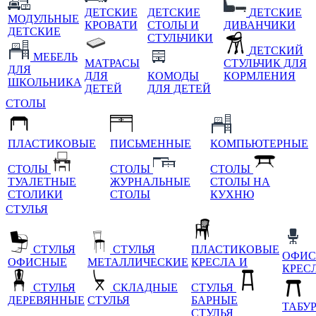
ДЕТСКИЕ
ДЕТСКИЕ
ДЕТСКИЕ
МОДУЛЬНЫЕ
КРОВАТИ
СТОЛЫ И
ДИВАНЧИКИ
ДЕТСКИЕ
СТУЛЬЧИКИ
ДЕТСКИЙ
МЕБЕЛЬ
МАТРАСЫ
СТУЛЬЧИК ДЛЯ
ДЛЯ
ДЛЯ
КОМОДЫ
КОРМЛЕНИЯ
ШКОЛЬНИКА
ДЕТЕЙ
ДЛЯ ДЕТЕЙ
СТОЛЫ
ПЛАСТИКОВЫЕ
ПИСЬМЕННЫЕ
КОМПЬЮТЕРНЫЕ
СТОЛЫ
СТОЛЫ
СТОЛЫ
ТУАЛЕТНЫЕ
ЖУРНАЛЬНЫЕ
СТОЛЫ НА
СТОЛИКИ
СТОЛЫ
КУХНЮ
СТУЛЬЯ
СТУЛЬЯ
СТУЛЬЯ
ПЛАСТИКОВЫЕ
ОФИС
ОФИСНЫЕ
МЕТАЛЛИЧЕСКИЕ
КРЕСЛА И
КРЕС
СТУЛЬЯ
СКЛАДНЫЕ
СТУЛЬЯ
ДЕРЕВЯННЫЕ
СТУЛЬЯ
БАРНЫЕ
ТАБУ
СТУЛЬЯ