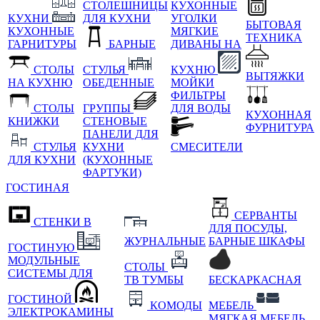
СТОЛЕШНИЦЫ
КУХОННЫЕ
КУХНИ
ДЛЯ КУХНИ
УГОЛКИ
БЫТОВАЯ
КУХОННЫЕ
МЯГКИЕ
ТЕХНИКА
ГАРНИТУРЫ
БАРНЫЕ
ДИВАНЫ НА
СТОЛЫ
СТУЛЬЯ
КУХНЮ
ВЫТЯЖКИ
НА КУХНЮ
ОБЕДЕННЫЕ
МОЙКИ
ФИЛЬТРЫ
СТОЛЫ
ГРУППЫ
ДЛЯ ВОДЫ
КУХОННАЯ
КНИЖКИ
СТЕНОВЫЕ
ФУРНИТУРА
ПАНЕЛИ ДЛЯ
СТУЛЬЯ
КУХНИ
СМЕСИТЕЛИ
ДЛЯ КУХНИ
(КУХОННЫЕ
ФАРТУКИ)
ГОСТИНАЯ
СЕРВАНТЫ
СТЕНКИ В
ДЛЯ ПОСУДЫ,
ЖУРНАЛЬНЫЕ
БАРНЫЕ ШКАФЫ
ГОСТИНУЮ
МОДУЛЬНЫЕ
СТОЛЫ
СИСТЕМЫ ДЛЯ
ТВ ТУМБЫ
БЕСКАРКАСНАЯ
ГОСТИНОЙ
КОМОДЫ
МЕБЕЛЬ
ЭЛЕКТРОКАМИНЫ
МЯГКАЯ МЕБЕЛЬ