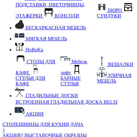
ПОДСТАВКИ, ЦВЕТОЧНИЦЫ,
БЮРО
ЭТАЖЕРКИ
КОНСОЛИ
СУНДУКИ
БЕСКАРКАСНАЯ МЕБЕЛЬ
МЯГКАЯ МЕБЕЛЬ
HoReKa
СТОЛЫ ДЛЯ
Мебель
ВЕШАЛКИ
КАФЕ
лофт
УЛИЧНАЯ
СТУЛЬЯ ДЛЯ
БАРНЫЕ
МЕБЕЛЬ
КАФЕ
СТУЛЬЯ
ГЛАДИЛЬНЫЕ ДОСКИ
ВСТРОЕННАЯ ГЛАДИЛЬНАЯ ДОСКА BELSI
АКЦИИ
СТОЛЕШНИЦЫ ДЛЯ КУХНИ
ДАЧА
×
АКЦИЯ!! ВЫСТАВОЧНЫЕ ОБРАЗЦЫ