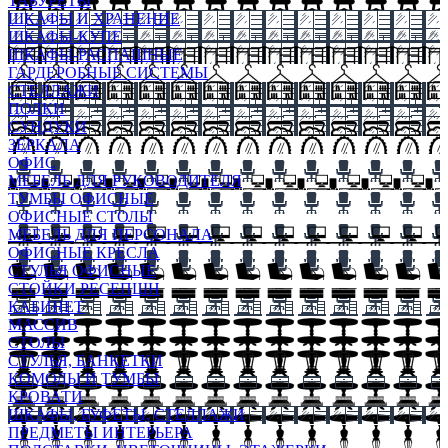
ТАБУРЕТЫ
ШКАФЫ И ХРАНЕНИЕ
ШКАФЫ-КУПЕ
ШКАФЫ-РАСПАШНЫЕ
ГАРДЕРОБНЫЕ СИСТЕМЫ
СТЕЛЛАЖИ
ПОЛКИ
СУНДУКИ
ЗЕРКАЛА
ОФИС
МЕБЕЛЬ ДЛЯ РУКОВОДИТЕЛЯ
ТУМБЫ ОФИСНЫЕ
ОФИСНЫЕ СТОЛЫ
МЕБЕЛЬ ДЛЯ ПЕРСОНАЛА
ОФИСНЫЕ КРЕСЛА
СТУЛЬЯ ОФИСНЫЕ
СТОЙКИ РЕСЕПШН
КАБИНЕТ
МАССИВ
СТОЛЫ
СТУЛЬЯ, БАНКЕТКИ
КОМОДЫ И ТУМБЫ
КРОВАТИ
ШКАФЫ, БУФЕТЫ, СТЕЛЛАЖИ
ПРЕДМЕТЫ ИНТЕРЬЕРА