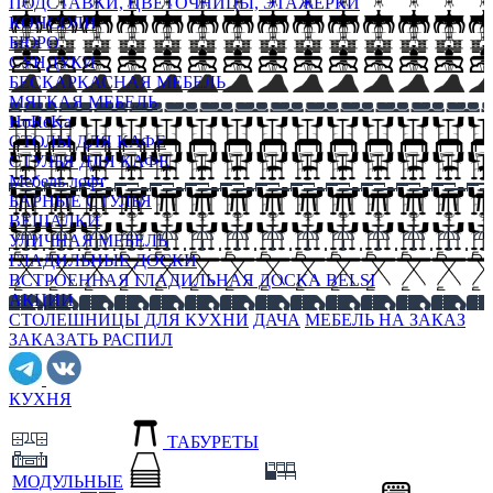
ПОДСТАВКИ, ЦВЕТОЧНИЦЫ, ЭТАЖЕРКИ
КОНСОЛИ
БЮРО
СУНДУКИ
БЕСКАРКАСНАЯ МЕБЕЛЬ
МЯГКАЯ МЕБЕЛЬ
HoReKa
СТОЛЫ ДЛЯ КАФЕ
СТУЛЬЯ ДЛЯ КАФЕ
Мебель лофт
БАРНЫЕ СТУЛЬЯ
ВЕШАЛКИ
УЛИЧНАЯ МЕБЕЛЬ
ГЛАДИЛЬНЫЕ ДОСКИ
ВСТРОЕННАЯ ГЛАДИЛЬНАЯ ДОСКА BELSI
АКЦИИ
СТОЛЕШНИЦЫ ДЛЯ КУХНИ
ДАЧА
МЕБЕЛЬ НА ЗАКАЗ
ЗАКАЗАТЬ РАСПИЛ
КУХНЯ
ТАБУРЕТЫ
МОДУЛЬНЫЕ