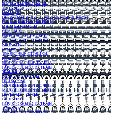
ЖУРНАЛЬНЫЕ СТОЛЫ
ТВ ТУМБЫ
КОМОДЫ
СЕРВАНТЫ ДЛЯ ПОСУДЫ, БАРНЫЕ ШКАФЫ
БЕСКАРКАСНАЯ МЕБЕЛЬ
МЯГКАЯ МЕБЕЛЬ
СПАЛЬНЯ
ИНТЕРЬЕРЫ СПАЛЬНИ
МОДУЛЬНЫЕ СПАЛЬНИ
КРОВАТИ
МАТРАСЫ
ТУАЛЕТНЫЕ СТОЛИКИ
КОМОДЫ
ПРИКРОВАТНЫЕ ТУМБЫ
ГАРДЕРОБНЫЕ СИСТЕМЫ
ЗЕРКАЛА
ЭЛЕКТРОКАМИНЫ
ПРИХОЖАЯ
МАЛЕНЬКИЕ ПРИХОЖИЕ
МОДУЛЬНЫЕ ПРИХОЖИЕ
ОБУВНЫЕ ТУМБЫ
ВЕШАЛКИ
ГАРДЕРОБНЫЕ СИСТЕМЫ
ЗЕРКАЛА
ПУФИКИ И БАНКЕТКИ