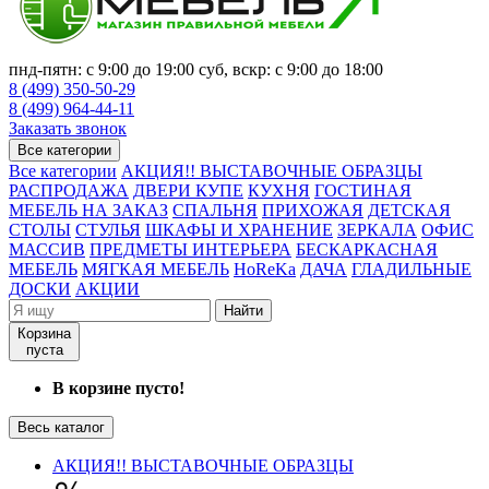
пнд-пятн: с 9:00 до 19:00 суб, вскр: с 9:00 до 18:00
8 (499) 350-50-29
8 (499) 964-44-11
Заказать звонок
Все категории
Все категории
АКЦИЯ!! ВЫСТАВОЧНЫЕ ОБРАЗЦЫ
РАСПРОДАЖА
ДВЕРИ КУПЕ
КУХНЯ
ГОСТИНАЯ
МЕБЕЛЬ НА ЗАКАЗ
СПАЛЬНЯ
ПРИХОЖАЯ
ДЕТСКАЯ
СТОЛЫ
СТУЛЬЯ
ШКАФЫ И ХРАНЕНИЕ
ЗЕРКАЛА
ОФИС
МАССИВ
ПРЕДМЕТЫ ИНТЕРЬЕРА
БЕСКАРКАСНАЯ
МЕБЕЛЬ
МЯГКАЯ МЕБЕЛЬ
HoReKa
ДАЧА
ГЛАДИЛЬНЫЕ
ДОСКИ
АКЦИИ
Найти
Корзина
пуста
В корзине пусто!
Весь каталог
АКЦИЯ!! ВЫСТАВОЧНЫЕ ОБРАЗЦЫ