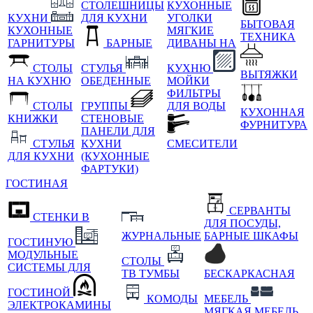
СТОЛЕШНИЦЫ
КУХОННЫЕ
КУХНИ
ДЛЯ КУХНИ
УГОЛКИ
БЫТОВАЯ
КУХОННЫЕ
МЯГКИЕ
ТЕХНИКА
ГАРНИТУРЫ
БАРНЫЕ
ДИВАНЫ НА
СТОЛЫ
СТУЛЬЯ
КУХНЮ
ВЫТЯЖКИ
НА КУХНЮ
ОБЕДЕННЫЕ
МОЙКИ
ФИЛЬТРЫ
СТОЛЫ
ГРУППЫ
ДЛЯ ВОДЫ
КУХОННАЯ
КНИЖКИ
СТЕНОВЫЕ
ФУРНИТУРА
ПАНЕЛИ ДЛЯ
СТУЛЬЯ
КУХНИ
СМЕСИТЕЛИ
ДЛЯ КУХНИ
(КУХОННЫЕ
ФАРТУКИ)
ГОСТИНАЯ
СЕРВАНТЫ
СТЕНКИ В
ДЛЯ ПОСУДЫ,
ЖУРНАЛЬНЫЕ
БАРНЫЕ ШКАФЫ
ГОСТИНУЮ
МОДУЛЬНЫЕ
СТОЛЫ
СИСТЕМЫ ДЛЯ
ТВ ТУМБЫ
БЕСКАРКАСНАЯ
ГОСТИНОЙ
КОМОДЫ
МЕБЕЛЬ
ЭЛЕКТРОКАМИНЫ
МЯГКАЯ МЕБЕЛЬ