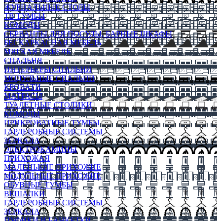
ЖУРНАЛЬНЫЕ СТОЛЫ
ТВ ТУМБЫ
КОМОДЫ
СЕРВАНТЫ ДЛЯ ПОСУДЫ, БАРНЫЕ ШКАФЫ
БЕСКАРКАСНАЯ МЕБЕЛЬ
МЯГКАЯ МЕБЕЛЬ
СПАЛЬНЯ
ИНТЕРЬЕРЫ СПАЛЬНИ
МОДУЛЬНЫЕ СПАЛЬНИ
КРОВАТИ
МАТРАСЫ
ТУАЛЕТНЫЕ СТОЛИКИ
КОМОДЫ
ПРИКРОВАТНЫЕ ТУМБЫ
ГАРДЕРОБНЫЕ СИСТЕМЫ
ЗЕРКАЛА
ЭЛЕКТРОКАМИНЫ
ПРИХОЖАЯ
МАЛЕНЬКИЕ ПРИХОЖИЕ
МОДУЛЬНЫЕ ПРИХОЖИЕ
ОБУВНЫЕ ТУМБЫ
ВЕШАЛКИ
ГАРДЕРОБНЫЕ СИСТЕМЫ
ЗЕРКАЛА
ПУФИКИ И БАНКЕТКИ