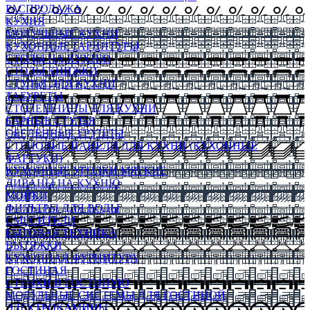
РАСПРОДАЖА
КУХНЯ
МОДУЛЬНЫЕ КУХНИ
КУХОННЫЕ ГАРНИТУРЫ
СТОЛЫ НА КУХНЮ
СТОЛЫ КНИЖКИ
СТУЛЬЯ ДЛЯ КУХНИ
ТАБУРЕТЫ
СТОЛЕШНИЦЫ ДЛЯ КУХНИ
БАРНЫЕ СТУЛЬЯ
ОБЕДЕННЫЕ ГРУППЫ
СТЕНОВЫЕ ПАНЕЛИ ДЛЯ КУХНИ (КУХОННЫЕ
ФАРТУКИ)
КУХОННЫЕ УГОЛКИ МЯГКИЕ
ДИВАНЫ НА КУХНЮ
МОЙКИ
ФИЛЬТРЫ ДЛЯ ВОДЫ
СМЕСИТЕЛИ
БЫТОВАЯ ТЕХНИКА
ВЫТЯЖКИ
КУХОННАЯ ФУРНИТУРА
ГОСТИНАЯ
СТЕНКИ В ГОСТИНУЮ
МОДУЛЬНЫЕ СИСТЕМЫ ДЛЯ ГОСТИНОЙ
ЭЛЕКТРОКАМИНЫ