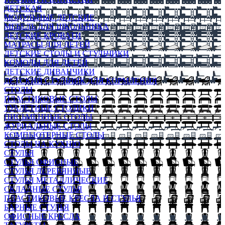
ДЕТСКАЯ
МОДУЛЬНЫЕ ДЕТСКИЕ
МЕБЕЛЬ ДЛЯ ШКОЛЬНИКА
ДЕТСКИЕ КРОВАТИ
МАТРАСЫ ДЛЯ ДЕТЕЙ
ДЕТСКИЕ СТОЛЫ И СТУЛЬЧИКИ
КОМОДЫ ДЛЯ ДЕТЕЙ
ДЕТСКИЕ ДИВАНЧИКИ
ДЕТСКИЙ СТУЛЬЧИК ДЛЯ КОРМЛЕНИЯ
СТОЛЫ
ПЛАСТИКОВЫЕ СТОЛЫ
ТУАЛЕТНЫЕ СТОЛИКИ
ПИСЬМЕННЫЕ СТОЛЫ
ЖУРНАЛЬНЫЕ СТОЛЫ
КОМПЬЮТЕРНЫЕ СТОЛЫ
СТОЛЫ НА КУХНЮ
СТУЛЬЯ
СТУЛЬЯ ОФИСНЫЕ
СТУЛЬЯ ДЕРЕВЯННЫЕ
СТУЛЬЯ МЕТАЛЛИЧЕСКИЕ
СКЛАДНЫЕ СТУЛЬЯ
ПЛАСТИКОВЫЕ КРЕСЛА И СТУЛЬЯ
БАРНЫЕ СТУЛЬЯ
ОФИСНЫЕ КРЕСЛА