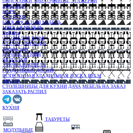
ПОДСТАВКИ, ЦВЕТОЧНИЦЫ, ЭТАЖЕРКИ
КОНСОЛИ
БЮРО
СУНДУКИ
БЕСКАРКАСНАЯ МЕБЕЛЬ
МЯГКАЯ МЕБЕЛЬ
HoReKa
СТОЛЫ ДЛЯ КАФЕ
СТУЛЬЯ ДЛЯ КАФЕ
Мебель лофт
БАРНЫЕ СТУЛЬЯ
ВЕШАЛКИ
УЛИЧНАЯ МЕБЕЛЬ
ГЛАДИЛЬНЫЕ ДОСКИ
ВСТРОЕННАЯ ГЛАДИЛЬНАЯ ДОСКА BELSI
АКЦИИ
СТОЛЕШНИЦЫ ДЛЯ КУХНИ
ДАЧА
МЕБЕЛЬ НА ЗАКАЗ
ЗАКАЗАТЬ РАСПИЛ
КУХНЯ
ТАБУРЕТЫ
МОДУЛЬНЫЕ