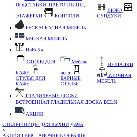
ПОДСТАВКИ, ЦВЕТОЧНИЦЫ,
БЮРО
ЭТАЖЕРКИ
КОНСОЛИ
СУНДУКИ
БЕСКАРКАСНАЯ МЕБЕЛЬ
МЯГКАЯ МЕБЕЛЬ
HoReKa
СТОЛЫ ДЛЯ
Мебель
ВЕШАЛКИ
КАФЕ
лофт
УЛИЧНАЯ
СТУЛЬЯ ДЛЯ
БАРНЫЕ
МЕБЕЛЬ
КАФЕ
СТУЛЬЯ
ГЛАДИЛЬНЫЕ ДОСКИ
ВСТРОЕННАЯ ГЛАДИЛЬНАЯ ДОСКА BELSI
АКЦИИ
СТОЛЕШНИЦЫ ДЛЯ КУХНИ
ДАЧА
×
АКЦИЯ!! ВЫСТАВОЧНЫЕ ОБРАЗЦЫ