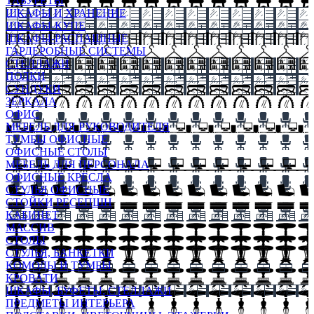
ТАБУРЕТЫ
ШКАФЫ И ХРАНЕНИЕ
ШКАФЫ-КУПЕ
ШКАФЫ-РАСПАШНЫЕ
ГАРДЕРОБНЫЕ СИСТЕМЫ
СТЕЛЛАЖИ
ПОЛКИ
СУНДУКИ
ЗЕРКАЛА
ОФИС
МЕБЕЛЬ ДЛЯ РУКОВОДИТЕЛЯ
ТУМБЫ ОФИСНЫЕ
ОФИСНЫЕ СТОЛЫ
МЕБЕЛЬ ДЛЯ ПЕРСОНАЛА
ОФИСНЫЕ КРЕСЛА
СТУЛЬЯ ОФИСНЫЕ
СТОЙКИ РЕСЕПШН
КАБИНЕТ
МАССИВ
СТОЛЫ
СТУЛЬЯ, БАНКЕТКИ
КОМОДЫ И ТУМБЫ
КРОВАТИ
ШКАФЫ, БУФЕТЫ, СТЕЛЛАЖИ
ПРЕДМЕТЫ ИНТЕРЬЕРА