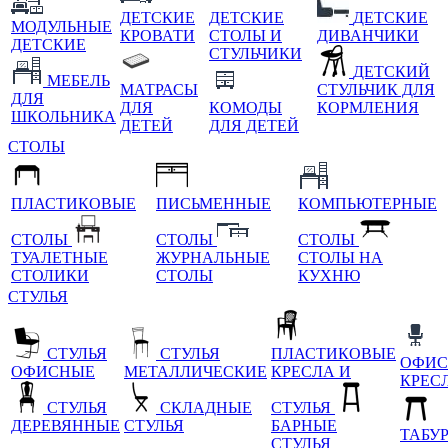
ДЕТСКИЕ
ДЕТСКИЕ
ДЕТСКИЕ
МОДУЛЬНЫЕ
КРОВАТИ
СТОЛЫ И
ДИВАНЧИКИ
ДЕТСКИЕ
СТУЛЬЧИКИ
ДЕТСКИЙ
МЕБЕЛЬ
МАТРАСЫ
СТУЛЬЧИК ДЛЯ
ДЛЯ
ДЛЯ
КОМОДЫ
КОРМЛЕНИЯ
ШКОЛЬНИКА
ДЕТЕЙ
ДЛЯ ДЕТЕЙ
СТОЛЫ
ПЛАСТИКОВЫЕ
ПИСЬМЕННЫЕ
КОМПЬЮТЕРНЫЕ
СТОЛЫ
СТОЛЫ
СТОЛЫ
ТУАЛЕТНЫЕ
ЖУРНАЛЬНЫЕ
СТОЛЫ НА
СТОЛИКИ
СТОЛЫ
КУХНЮ
СТУЛЬЯ
СТУЛЬЯ
СТУЛЬЯ
ПЛАСТИКОВЫЕ
ОФИС
ОФИСНЫЕ
МЕТАЛЛИЧЕСКИЕ
КРЕСЛА И
КРЕС
СТУЛЬЯ
СКЛАДНЫЕ
СТУЛЬЯ
ДЕРЕВЯННЫЕ
СТУЛЬЯ
БАРНЫЕ
ТАБУ
СТУЛЬЯ