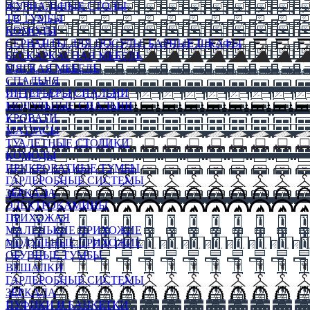
ЖУРНАЛЬНЫЕ СТОЛЫ
ТВ ТУМБЫ
КОМОДЫ
СЕРВАНТЫ ДЛЯ ПОСУДЫ, БАРНЫЕ ШКАФЫ
БЕСКАРКАСНАЯ МЕБЕЛЬ
МЯГКАЯ МЕБЕЛЬ
СПАЛЬНЯ
ИНТЕРЬЕРЫ СПАЛЬНИ
МОДУЛЬНЫЕ СПАЛЬНИ
КРОВАТИ
МАТРАСЫ
ТУАЛЕТНЫЕ СТОЛИКИ
КОМОДЫ
ПРИКРОВАТНЫЕ ТУМБЫ
ГАРДЕРОБНЫЕ СИСТЕМЫ
ЗЕРКАЛА
ЭЛЕКТРОКАМИНЫ
ПРИХОЖАЯ
МАЛЕНЬКИЕ ПРИХОЖИЕ
МОДУЛЬНЫЕ ПРИХОЖИЕ
ОБУВНЫЕ ТУМБЫ
ВЕШАЛКИ
ГАРДЕРОБНЫЕ СИСТЕМЫ
ЗЕРКАЛА
ПУФИКИ И БАНКЕТКИ