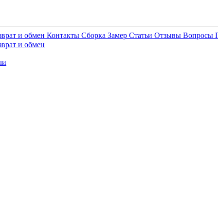
зврат и обмен
Контакты
Сборка
Замер
Статьи
Отзывы
Вопросы
зврат и обмен
ли