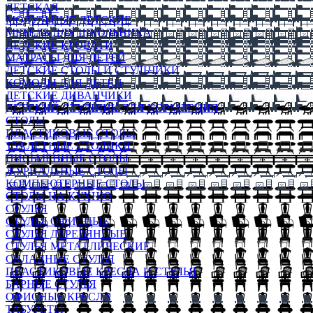
ДЕТСКАЯ
МОДУЛЬНЫЕ ДЕТСКИЕ
МЕБЕЛЬ ДЛЯ ШКОЛЬНИКА
ДЕТСКИЕ КРОВАТИ
МАТРАСЫ ДЛЯ ДЕТЕЙ
ДЕТСКИЕ СТОЛЫ И СТУЛЬЧИКИ
КОМОДЫ ДЛЯ ДЕТЕЙ
ДЕТСКИЕ ДИВАНЧИКИ
ДЕТСКИЙ СТУЛЬЧИК ДЛЯ КОРМЛЕНИЯ
СТОЛЫ
ПЛАСТИКОВЫЕ СТОЛЫ
ТУАЛЕТНЫЕ СТОЛИКИ
ПИСЬМЕННЫЕ СТОЛЫ
ЖУРНАЛЬНЫЕ СТОЛЫ
КОМПЬЮТЕРНЫЕ СТОЛЫ
СТОЛЫ НА КУХНЮ
СТУЛЬЯ
СТУЛЬЯ ОФИСНЫЕ
СТУЛЬЯ ДЕРЕВЯННЫЕ
СТУЛЬЯ МЕТАЛЛИЧЕСКИЕ
СКЛАДНЫЕ СТУЛЬЯ
ПЛАСТИКОВЫЕ КРЕСЛА И СТУЛЬЯ
БАРНЫЕ СТУЛЬЯ
ОФИСНЫЕ КРЕСЛА
ТАБУРЕТЫ