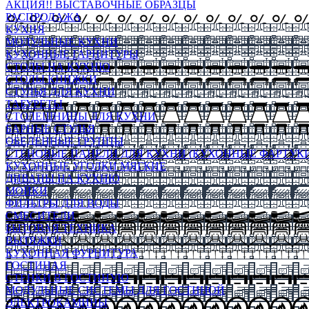
АКЦИЯ!! ВЫСТАВОЧНЫЕ ОБРАЗЦЫ
РАСПРОДАЖА
КУХНЯ
МОДУЛЬНЫЕ КУХНИ
КУХОННЫЕ ГАРНИТУРЫ
СТОЛЫ НА КУХНЮ
СТОЛЫ КНИЖКИ
СТУЛЬЯ ДЛЯ КУХНИ
ТАБУРЕТЫ
СТОЛЕШНИЦЫ ДЛЯ КУХНИ
БАРНЫЕ СТУЛЬЯ
ОБЕДЕННЫЕ ГРУППЫ
СТЕНОВЫЕ ПАНЕЛИ ДЛЯ КУХНИ (КУХОННЫЕ ФАРТУКИ
КУХОННЫЕ УГОЛКИ МЯГКИЕ
ДИВАНЫ НА КУХНЮ
МОЙКИ
ФИЛЬТРЫ ДЛЯ ВОДЫ
СМЕСИТЕЛИ
БЫТОВАЯ ТЕХНИКА
ВЫТЯЖКИ
КУХОННАЯ ФУРНИТУРА
ГОСТИНАЯ
СТЕНКИ В ГОСТИНУЮ
МОДУЛЬНЫЕ СИСТЕМЫ ДЛЯ ГОСТИНОЙ
ЭЛЕКТРОКАМИНЫ