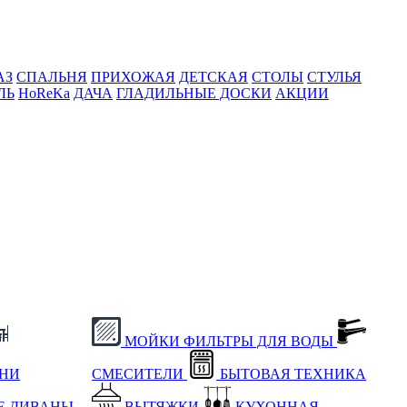
АЗ
СПАЛЬНЯ
ПРИХОЖАЯ
ДЕТСКАЯ
СТОЛЫ
СТУЛЬЯ
ЛЬ
HoReKa
ДАЧА
ГЛАДИЛЬНЫЕ ДОСКИ
АКЦИИ
МОЙКИ
ФИЛЬТРЫ ДЛЯ ВОДЫ
ХНИ
СМЕСИТЕЛИ
БЫТОВАЯ ТЕХНИКА
Е
ДИВАНЫ
ВЫТЯЖКИ
КУХОННАЯ