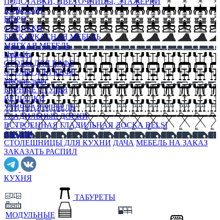
ПОДСТАВКИ, ЦВЕТОЧНИЦЫ, ЭТАЖЕРКИ
КОНСОЛИ
БЮРО
СУНДУКИ
БЕСКАРКАСНАЯ МЕБЕЛЬ
МЯГКАЯ МЕБЕЛЬ
HoReKa
СТОЛЫ ДЛЯ КАФЕ
СТУЛЬЯ ДЛЯ КАФЕ
Мебель лофт
БАРНЫЕ СТУЛЬЯ
ВЕШАЛКИ
УЛИЧНАЯ МЕБЕЛЬ
ГЛАДИЛЬНЫЕ ДОСКИ
ВСТРОЕННАЯ ГЛАДИЛЬНАЯ ДОСКА BELSI
АКЦИИ
СТОЛЕШНИЦЫ ДЛЯ КУХНИ
ДАЧА
МЕБЕЛЬ НА ЗАКАЗ
ЗАКАЗАТЬ РАСПИЛ
КУХНЯ
ТАБУРЕТЫ
МОДУЛЬНЫЕ