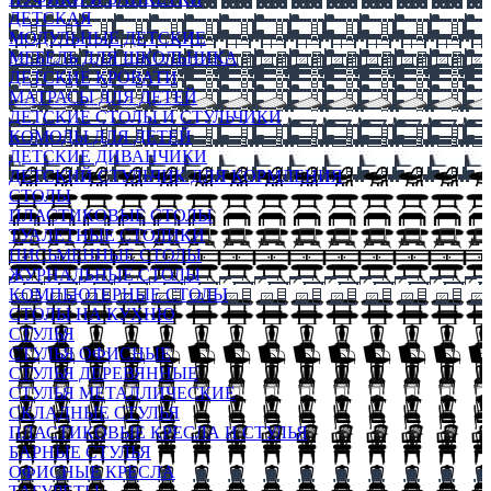
ДЕТСКАЯ
МОДУЛЬНЫЕ ДЕТСКИЕ
МЕБЕЛЬ ДЛЯ ШКОЛЬНИКА
ДЕТСКИЕ КРОВАТИ
МАТРАСЫ ДЛЯ ДЕТЕЙ
ДЕТСКИЕ СТОЛЫ И СТУЛЬЧИКИ
КОМОДЫ ДЛЯ ДЕТЕЙ
ДЕТСКИЕ ДИВАНЧИКИ
ДЕТСКИЙ СТУЛЬЧИК ДЛЯ КОРМЛЕНИЯ
СТОЛЫ
ПЛАСТИКОВЫЕ СТОЛЫ
ТУАЛЕТНЫЕ СТОЛИКИ
ПИСЬМЕННЫЕ СТОЛЫ
ЖУРНАЛЬНЫЕ СТОЛЫ
КОМПЬЮТЕРНЫЕ СТОЛЫ
СТОЛЫ НА КУХНЮ
СТУЛЬЯ
СТУЛЬЯ ОФИСНЫЕ
СТУЛЬЯ ДЕРЕВЯННЫЕ
СТУЛЬЯ МЕТАЛЛИЧЕСКИЕ
СКЛАДНЫЕ СТУЛЬЯ
ПЛАСТИКОВЫЕ КРЕСЛА И СТУЛЬЯ
БАРНЫЕ СТУЛЬЯ
ОФИСНЫЕ КРЕСЛА