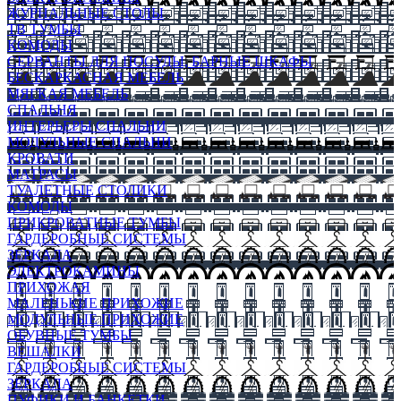
ЖУРНАЛЬНЫЕ СТОЛЫ
ТВ ТУМБЫ
КОМОДЫ
СЕРВАНТЫ ДЛЯ ПОСУДЫ, БАРНЫЕ ШКАФЫ
БЕСКАРКАСНАЯ МЕБЕЛЬ
МЯГКАЯ МЕБЕЛЬ
СПАЛЬНЯ
ИНТЕРЬЕРЫ СПАЛЬНИ
МОДУЛЬНЫЕ СПАЛЬНИ
КРОВАТИ
МАТРАСЫ
ТУАЛЕТНЫЕ СТОЛИКИ
КОМОДЫ
ПРИКРОВАТНЫЕ ТУМБЫ
ГАРДЕРОБНЫЕ СИСТЕМЫ
ЗЕРКАЛА
ЭЛЕКТРОКАМИНЫ
ПРИХОЖАЯ
МАЛЕНЬКИЕ ПРИХОЖИЕ
МОДУЛЬНЫЕ ПРИХОЖИЕ
ОБУВНЫЕ ТУМБЫ
ВЕШАЛКИ
ГАРДЕРОБНЫЕ СИСТЕМЫ
ЗЕРКАЛА
ПУФИКИ И БАНКЕТКИ