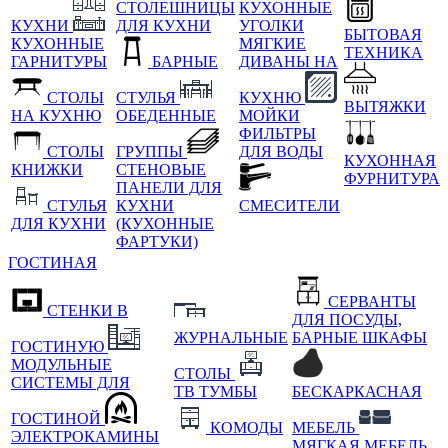
СТОЛЕШНИЦЫ
КУХОННЫЕ
КУХНИ
ДЛЯ КУХНИ
УГОЛКИ
БЫТОВАЯ
КУХОННЫЕ
МЯГКИЕ
ТЕХНИКА
ГАРНИТУРЫ
БАРНЫЕ
ДИВАНЫ НА
СТОЛЫ
СТУЛЬЯ
КУХНЮ
ВЫТЯЖКИ
НА КУХНЮ
ОБЕДЕННЫЕ
МОЙКИ
ФИЛЬТРЫ
СТОЛЫ
ГРУППЫ
ДЛЯ ВОДЫ
КУХОННАЯ
КНИЖКИ
СТЕНОВЫЕ
ФУРНИТУРА
ПАНЕЛИ ДЛЯ
СТУЛЬЯ
КУХНИ
СМЕСИТЕЛИ
ДЛЯ КУХНИ
(КУХОННЫЕ
ФАРТУКИ)
ГОСТИНАЯ
СЕРВАНТЫ
СТЕНКИ В
ДЛЯ ПОСУДЫ,
ЖУРНАЛЬНЫЕ
БАРНЫЕ ШКАФЫ
ГОСТИНУЮ
МОДУЛЬНЫЕ
СТОЛЫ
СИСТЕМЫ ДЛЯ
ТВ ТУМБЫ
БЕСКАРКАСНАЯ
ГОСТИНОЙ
КОМОДЫ
МЕБЕЛЬ
ЭЛЕКТРОКАМИНЫ
МЯГКАЯ МЕБЕЛЬ