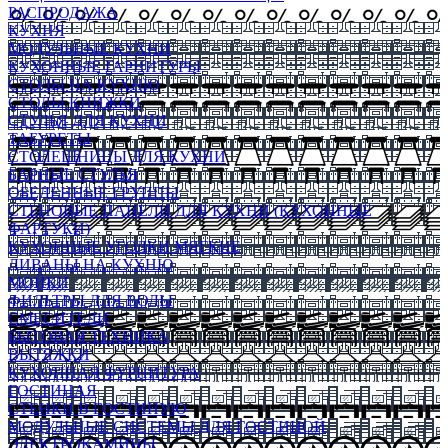
РАСПРОДАЖА
КУХНЯ
МОДУЛЬНЫЕ КУХНИ
КУХОННЫЕ ГАРНИТУРЫ
СТОЛЫ НА КУХНЮ
СТОЛЫ КНИЖКИ
СТУЛЬЯ ДЛЯ КУХНИ
ТАБУРЕТЫ
СТОЛЕШНИЦЫ ДЛЯ КУХНИ
БАРНЫЕ СТУЛЬЯ
ОБЕДЕННЫЕ ГРУППЫ
СТЕНОВЫЕ ПАНЕЛИ ДЛЯ КУХНИ (КУХОННЫЕ
ФАРТУКИ)
КУХОННЫЕ УГОЛКИ МЯГКИЕ
ДИВАНЫ НА КУХНЮ
МОЙКИ
ФИЛЬТРЫ ДЛЯ ВОДЫ
СМЕСИТЕЛИ
БЫТОВАЯ ТЕХНИКА
ВЫТЯЖКИ
КУХОННАЯ ФУРНИТУРА
ГОСТИНАЯ
СТЕНКИ В ГОСТИНУЮ
МОДУЛЬНЫЕ СИСТЕМЫ ДЛЯ ГОСТИНОЙ
ЭЛЕКТРОКАМИНЫ