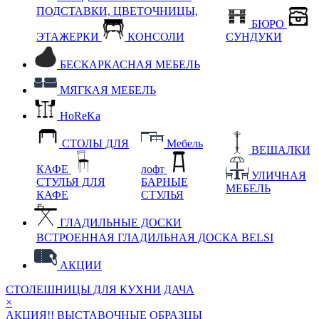
ПОДСТАВКИ, ЦВЕТОЧНИЦЫ,
БЮРО
ЭТАЖЕРКИ
КОНСОЛИ
СУНДУКИ
БЕСКАРКАСНАЯ МЕБЕЛЬ
МЯГКАЯ МЕБЕЛЬ
HoReKa
СТОЛЫ ДЛЯ
Мебель
ВЕШАЛКИ
КАФЕ
лофт
УЛИЧНАЯ
СТУЛЬЯ ДЛЯ
БАРНЫЕ
МЕБЕЛЬ
КАФЕ
СТУЛЬЯ
ГЛАДИЛЬНЫЕ ДОСКИ
ВСТРОЕННАЯ ГЛАДИЛЬНАЯ ДОСКА BELSI
АКЦИИ
СТОЛЕШНИЦЫ ДЛЯ КУХНИ
ДАЧА
×
АКЦИЯ!! ВЫСТАВОЧНЫЕ ОБРАЗЦЫ