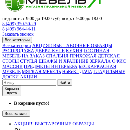
пнд-пятн: с 9:00 до 19:00 суб, вскр: с 9:00 до 18:00
8 (499) 350-50-29
8 (499) 964-44-11
Заказать звонок
Все категории
Все категории
АКЦИЯ!! ВЫСТАВОЧНЫЕ ОБРАЗЦЫ
РАСПРОДАЖА
ДВЕРИ КУПЕ
КУХНЯ
ГОСТИНАЯ
МЕБЕЛЬ НА ЗАКАЗ
СПАЛЬНЯ
ПРИХОЖАЯ
ДЕТСКАЯ
СТОЛЫ
СТУЛЬЯ
ШКАФЫ И ХРАНЕНИЕ
ЗЕРКАЛА
ОФИС
МАССИВ
ПРЕДМЕТЫ ИНТЕРЬЕРА
БЕСКАРКАСНАЯ
МЕБЕЛЬ
МЯГКАЯ МЕБЕЛЬ
HoReKa
ДАЧА
ГЛАДИЛЬНЫЕ
ДОСКИ
АКЦИИ
Найти
Корзина
пуста
В корзине пусто!
Весь каталог
АКЦИЯ!! ВЫСТАВОЧНЫЕ ОБРАЗЦЫ