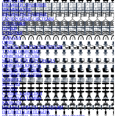
ТАБУРЕТЫ
ШКАФЫ И ХРАНЕНИЕ
ШКАФЫ-КУПЕ
ШКАФЫ-РАСПАШНЫЕ
ГАРДЕРОБНЫЕ СИСТЕМЫ
СТЕЛЛАЖИ
ПОЛКИ
СУНДУКИ
ЗЕРКАЛА
ОФИС
МЕБЕЛЬ ДЛЯ РУКОВОДИТЕЛЯ
ТУМБЫ ОФИСНЫЕ
ОФИСНЫЕ СТОЛЫ
МЕБЕЛЬ ДЛЯ ПЕРСОНАЛА
ОФИСНЫЕ КРЕСЛА
СТУЛЬЯ ОФИСНЫЕ
СТОЙКИ РЕСЕПШН
КАБИНЕТ
МАССИВ
СТОЛЫ
СТУЛЬЯ, БАНКЕТКИ
КОМОДЫ И ТУМБЫ
КРОВАТИ
ШКАФЫ, БУФЕТЫ, СТЕЛЛАЖИ
ПРЕДМЕТЫ ИНТЕРЬЕРА