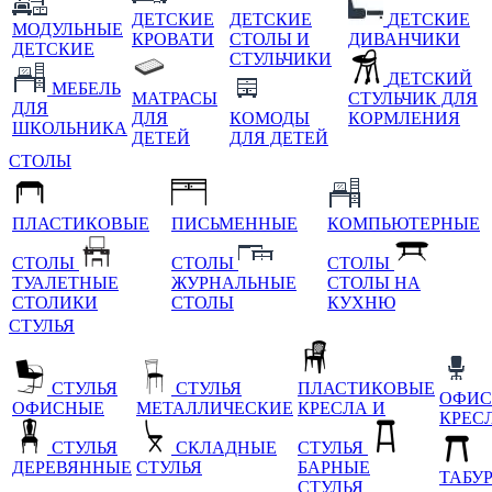
ДЕТСКИЕ
ДЕТСКИЕ
ДЕТСКИЕ
МОДУЛЬНЫЕ
КРОВАТИ
СТОЛЫ И
ДИВАНЧИКИ
ДЕТСКИЕ
СТУЛЬЧИКИ
ДЕТСКИЙ
МЕБЕЛЬ
МАТРАСЫ
СТУЛЬЧИК ДЛЯ
ДЛЯ
ДЛЯ
КОМОДЫ
КОРМЛЕНИЯ
ШКОЛЬНИКА
ДЕТЕЙ
ДЛЯ ДЕТЕЙ
СТОЛЫ
ПЛАСТИКОВЫЕ
ПИСЬМЕННЫЕ
КОМПЬЮТЕРНЫЕ
СТОЛЫ
СТОЛЫ
СТОЛЫ
ТУАЛЕТНЫЕ
ЖУРНАЛЬНЫЕ
СТОЛЫ НА
СТОЛИКИ
СТОЛЫ
КУХНЮ
СТУЛЬЯ
СТУЛЬЯ
СТУЛЬЯ
ПЛАСТИКОВЫЕ
ОФИС
ОФИСНЫЕ
МЕТАЛЛИЧЕСКИЕ
КРЕСЛА И
КРЕС
СТУЛЬЯ
СКЛАДНЫЕ
СТУЛЬЯ
ДЕРЕВЯННЫЕ
СТУЛЬЯ
БАРНЫЕ
ТАБУ
СТУЛЬЯ