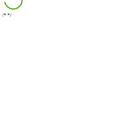
/*
*/