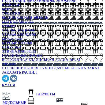
ПОДСТАВКИ, ЦВЕТОЧНИЦЫ, ЭТАЖЕРКИ
КОНСОЛИ
БЮРО
СУНДУКИ
БЕСКАРКАСНАЯ МЕБЕЛЬ
МЯГКАЯ МЕБЕЛЬ
HoReKa
СТОЛЫ ДЛЯ КАФЕ
СТУЛЬЯ ДЛЯ КАФЕ
Мебель лофт
БАРНЫЕ СТУЛЬЯ
ВЕШАЛКИ
УЛИЧНАЯ МЕБЕЛЬ
ГЛАДИЛЬНЫЕ ДОСКИ
ВСТРОЕННАЯ ГЛАДИЛЬНАЯ ДОСКА BELSI
АКЦИИ
СТОЛЕШНИЦЫ ДЛЯ КУХНИ
ДАЧА
МЕБЕЛЬ НА ЗАКАЗ
ЗАКАЗАТЬ РАСПИЛ
КУХНЯ
ТАБУРЕТЫ
МОДУЛЬНЫЕ