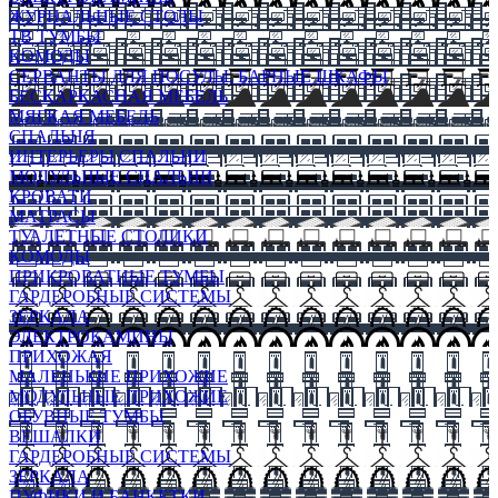
ЖУРНАЛЬНЫЕ СТОЛЫ
ТВ ТУМБЫ
КОМОДЫ
СЕРВАНТЫ ДЛЯ ПОСУДЫ, БАРНЫЕ ШКАФЫ
БЕСКАРКАСНАЯ МЕБЕЛЬ
МЯГКАЯ МЕБЕЛЬ
СПАЛЬНЯ
ИНТЕРЬЕРЫ СПАЛЬНИ
МОДУЛЬНЫЕ СПАЛЬНИ
КРОВАТИ
МАТРАСЫ
ТУАЛЕТНЫЕ СТОЛИКИ
КОМОДЫ
ПРИКРОВАТНЫЕ ТУМБЫ
ГАРДЕРОБНЫЕ СИСТЕМЫ
ЗЕРКАЛА
ЭЛЕКТРОКАМИНЫ
ПРИХОЖАЯ
МАЛЕНЬКИЕ ПРИХОЖИЕ
МОДУЛЬНЫЕ ПРИХОЖИЕ
ОБУВНЫЕ ТУМБЫ
ВЕШАЛКИ
ГАРДЕРОБНЫЕ СИСТЕМЫ
ЗЕРКАЛА
ПУФИКИ И БАНКЕТКИ