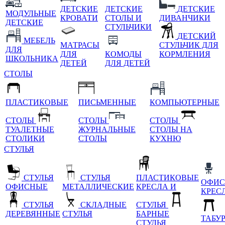
ДЕТСКИЕ
ДЕТСКИЕ
ДЕТСКИЕ
МОДУЛЬНЫЕ
КРОВАТИ
СТОЛЫ И
ДИВАНЧИКИ
ДЕТСКИЕ
СТУЛЬЧИКИ
ДЕТСКИЙ
МЕБЕЛЬ
МАТРАСЫ
СТУЛЬЧИК ДЛЯ
ДЛЯ
ДЛЯ
КОМОДЫ
КОРМЛЕНИЯ
ШКОЛЬНИКА
ДЕТЕЙ
ДЛЯ ДЕТЕЙ
СТОЛЫ
ПЛАСТИКОВЫЕ
ПИСЬМЕННЫЕ
КОМПЬЮТЕРНЫЕ
СТОЛЫ
СТОЛЫ
СТОЛЫ
ТУАЛЕТНЫЕ
ЖУРНАЛЬНЫЕ
СТОЛЫ НА
СТОЛИКИ
СТОЛЫ
КУХНЮ
СТУЛЬЯ
СТУЛЬЯ
СТУЛЬЯ
ПЛАСТИКОВЫЕ
ОФИС
ОФИСНЫЕ
МЕТАЛЛИЧЕСКИЕ
КРЕСЛА И
КРЕС
СТУЛЬЯ
СКЛАДНЫЕ
СТУЛЬЯ
ДЕРЕВЯННЫЕ
СТУЛЬЯ
БАРНЫЕ
ТАБУ
СТУЛЬЯ