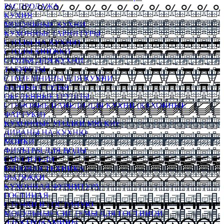
РАСПРОДАЖА
КУХНЯ
МОДУЛЬНЫЕ КУХНИ
КУХОННЫЕ ГАРНИТУРЫ
СТОЛЫ НА КУХНЮ
СТОЛЫ КНИЖКИ
СТУЛЬЯ ДЛЯ КУХНИ
ТАБУРЕТЫ
СТОЛЕШНИЦЫ ДЛЯ КУХНИ
БАРНЫЕ СТУЛЬЯ
ОБЕДЕННЫЕ ГРУППЫ
СТЕНОВЫЕ ПАНЕЛИ ДЛЯ КУХНИ (КУХОННЫЕ
ФАРТУКИ)
КУХОННЫЕ УГОЛКИ МЯГКИЕ
ДИВАНЫ НА КУХНЮ
МОЙКИ
ФИЛЬТРЫ ДЛЯ ВОДЫ
СМЕСИТЕЛИ
БЫТОВАЯ ТЕХНИКА
ВЫТЯЖКИ
КУХОННАЯ ФУРНИТУРА
ГОСТИНАЯ
СТЕНКИ В ГОСТИНУЮ
МОДУЛЬНЫЕ СИСТЕМЫ ДЛЯ ГОСТИНОЙ
ЭЛЕКТРОКАМИНЫ