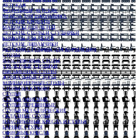
ДЕТСКАЯ
МОДУЛЬНЫЕ ДЕТСКИЕ
МЕБЕЛЬ ДЛЯ ШКОЛЬНИКА
ДЕТСКИЕ КРОВАТИ
МАТРАСЫ ДЛЯ ДЕТЕЙ
ДЕТСКИЕ СТОЛЫ И СТУЛЬЧИКИ
КОМОДЫ ДЛЯ ДЕТЕЙ
ДЕТСКИЕ ДИВАНЧИКИ
ДЕТСКИЙ СТУЛЬЧИК ДЛЯ КОРМЛЕНИЯ
СТОЛЫ
ПЛАСТИКОВЫЕ СТОЛЫ
ТУАЛЕТНЫЕ СТОЛИКИ
ПИСЬМЕННЫЕ СТОЛЫ
ЖУРНАЛЬНЫЕ СТОЛЫ
КОМПЬЮТЕРНЫЕ СТОЛЫ
СТОЛЫ НА КУХНЮ
СТУЛЬЯ
СТУЛЬЯ ОФИСНЫЕ
СТУЛЬЯ ДЕРЕВЯННЫЕ
СТУЛЬЯ МЕТАЛЛИЧЕСКИЕ
СКЛАДНЫЕ СТУЛЬЯ
ПЛАСТИКОВЫЕ КРЕСЛА И СТУЛЬЯ
БАРНЫЕ СТУЛЬЯ
ОФИСНЫЕ КРЕСЛА