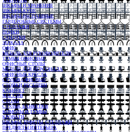
ТАБУРЕТЫ
ШКАФЫ И ХРАНЕНИЕ
ШКАФЫ-КУПЕ
ШКАФЫ-РАСПАШНЫЕ
ГАРДЕРОБНЫЕ СИСТЕМЫ
СТЕЛЛАЖИ
ПОЛКИ
СУНДУКИ
ЗЕРКАЛА
ОФИС
МЕБЕЛЬ ДЛЯ РУКОВОДИТЕЛЯ
ТУМБЫ ОФИСНЫЕ
ОФИСНЫЕ СТОЛЫ
МЕБЕЛЬ ДЛЯ ПЕРСОНАЛА
ОФИСНЫЕ КРЕСЛА
СТУЛЬЯ ОФИСНЫЕ
СТОЙКИ РЕСЕПШН
КАБИНЕТ
МАССИВ
СТОЛЫ
СТУЛЬЯ, БАНКЕТКИ
КОМОДЫ И ТУМБЫ
КРОВАТИ
ШКАФЫ, БУФЕТЫ, СТЕЛЛАЖИ
ПРЕДМЕТЫ ИНТЕРЬЕРА