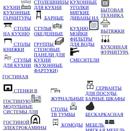
СТОЛЕШНИЦЫ
КУХОННЫЕ
КУХНИ
ДЛЯ КУХНИ
УГОЛКИ
БЫТОВАЯ
КУХОННЫЕ
МЯГКИЕ
ТЕХНИКА
ГАРНИТУРЫ
БАРНЫЕ
ДИВАНЫ НА
СТОЛЫ
СТУЛЬЯ
КУХНЮ
ВЫТЯЖКИ
НА КУХНЮ
ОБЕДЕННЫЕ
МОЙКИ
ФИЛЬТРЫ
СТОЛЫ
ГРУППЫ
ДЛЯ ВОДЫ
КУХОННАЯ
КНИЖКИ
СТЕНОВЫЕ
ФУРНИТУРА
ПАНЕЛИ ДЛЯ
СТУЛЬЯ
КУХНИ
СМЕСИТЕЛИ
ДЛЯ КУХНИ
(КУХОННЫЕ
ФАРТУКИ)
ГОСТИНАЯ
СЕРВАНТЫ
СТЕНКИ В
ДЛЯ ПОСУДЫ,
ЖУРНАЛЬНЫЕ
БАРНЫЕ ШКАФЫ
ГОСТИНУЮ
МОДУЛЬНЫЕ
СТОЛЫ
СИСТЕМЫ ДЛЯ
ТВ ТУМБЫ
БЕСКАРКАСНАЯ
ГОСТИНОЙ
КОМОДЫ
МЕБЕЛЬ
ЭЛЕКТРОКАМИНЫ
МЯГКАЯ МЕБЕЛЬ