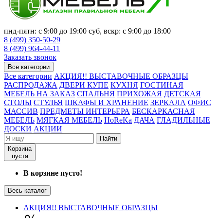
пнд-пятн: с 9:00 до 19:00 суб, вскр: с 9:00 до 18:00
8 (499) 350-50-29
8 (499) 964-44-11
Заказать звонок
Все категории
Все категории
АКЦИЯ!! ВЫСТАВОЧНЫЕ ОБРАЗЦЫ
РАСПРОДАЖА
ДВЕРИ КУПЕ
КУХНЯ
ГОСТИНАЯ
МЕБЕЛЬ НА ЗАКАЗ
СПАЛЬНЯ
ПРИХОЖАЯ
ДЕТСКАЯ
СТОЛЫ
СТУЛЬЯ
ШКАФЫ И ХРАНЕНИЕ
ЗЕРКАЛА
ОФИС
МАССИВ
ПРЕДМЕТЫ ИНТЕРЬЕРА
БЕСКАРКАСНАЯ
МЕБЕЛЬ
МЯГКАЯ МЕБЕЛЬ
HoReKa
ДАЧА
ГЛАДИЛЬНЫЕ
ДОСКИ
АКЦИИ
Найти
Корзина
пуста
В корзине пусто!
Весь каталог
АКЦИЯ!! ВЫСТАВОЧНЫЕ ОБРАЗЦЫ