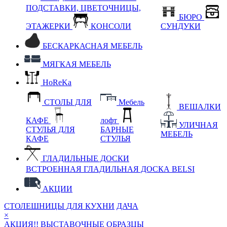
ПОДСТАВКИ, ЦВЕТОЧНИЦЫ,
БЮРО
ЭТАЖЕРКИ
КОНСОЛИ
СУНДУКИ
БЕСКАРКАСНАЯ МЕБЕЛЬ
МЯГКАЯ МЕБЕЛЬ
HoReKa
СТОЛЫ ДЛЯ
Мебель
ВЕШАЛКИ
КАФЕ
лофт
УЛИЧНАЯ
СТУЛЬЯ ДЛЯ
БАРНЫЕ
МЕБЕЛЬ
КАФЕ
СТУЛЬЯ
ГЛАДИЛЬНЫЕ ДОСКИ
ВСТРОЕННАЯ ГЛАДИЛЬНАЯ ДОСКА BELSI
АКЦИИ
СТОЛЕШНИЦЫ ДЛЯ КУХНИ
ДАЧА
×
АКЦИЯ!! ВЫСТАВОЧНЫЕ ОБРАЗЦЫ