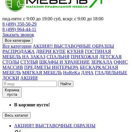
пнд-пятн: с 9:00 до 19:00 суб, вскр: с 9:00 до 18:00
8 (499) 350-50-29
8 (499) 964-44-11
Заказать звонок
Все категории
Все категории
АКЦИЯ!! ВЫСТАВОЧНЫЕ ОБРАЗЦЫ
РАСПРОДАЖА
ДВЕРИ КУПЕ
КУХНЯ
ГОСТИНАЯ
МЕБЕЛЬ НА ЗАКАЗ
СПАЛЬНЯ
ПРИХОЖАЯ
ДЕТСКАЯ
СТОЛЫ
СТУЛЬЯ
ШКАФЫ И ХРАНЕНИЕ
ЗЕРКАЛА
ОФИС
МАССИВ
ПРЕДМЕТЫ ИНТЕРЬЕРА
БЕСКАРКАСНАЯ
МЕБЕЛЬ
МЯГКАЯ МЕБЕЛЬ
HoReKa
ДАЧА
ГЛАДИЛЬНЫЕ
ДОСКИ
АКЦИИ
Найти
Корзина
пуста
В корзине пусто!
Весь каталог
АКЦИЯ!! ВЫСТАВОЧНЫЕ ОБРАЗЦЫ