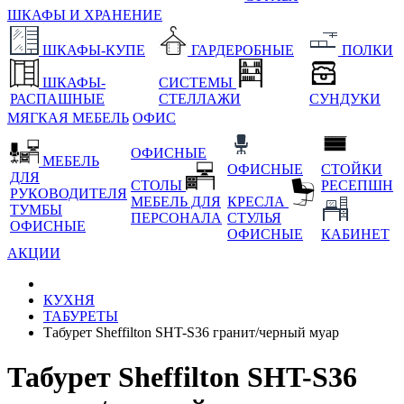
ШКАФЫ И ХРАНЕНИЕ
ШКАФЫ-КУПЕ
ГАРДЕРОБНЫЕ
ПОЛКИ
ШКАФЫ-
СИСТЕМЫ
РАСПАШНЫЕ
СТЕЛЛАЖИ
СУНДУКИ
МЯГКАЯ МЕБЕЛЬ
ОФИС
ОФИСНЫЕ
МЕБЕЛЬ
ОФИСНЫЕ
СТОЙКИ
ДЛЯ
СТОЛЫ
РЕСЕПШН
РУКОВОДИТЕЛЯ
МЕБЕЛЬ ДЛЯ
КРЕСЛА
ТУМБЫ
ПЕРСОНАЛА
СТУЛЬЯ
ОФИСНЫЕ
ОФИСНЫЕ
КАБИНЕТ
АКЦИИ
КУХНЯ
ТАБУРЕТЫ
Табурет Sheffilton SHT-S36 гранит/черный муар
Табурет Sheffilton SHT-S36