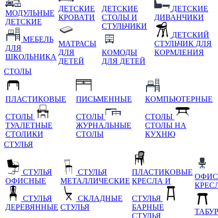
ДЕТСКИЕ
ДЕТСКИЕ
ДЕТСКИЕ
МОДУЛЬНЫЕ
КРОВАТИ
СТОЛЫ И
ДИВАНЧИКИ
ДЕТСКИЕ
СТУЛЬЧИКИ
ДЕТСКИЙ
МЕБЕЛЬ
МАТРАСЫ
СТУЛЬЧИК ДЛЯ
ДЛЯ
ДЛЯ
КОМОДЫ
КОРМЛЕНИЯ
ШКОЛЬНИКА
ДЕТЕЙ
ДЛЯ ДЕТЕЙ
СТОЛЫ
ПЛАСТИКОВЫЕ
ПИСЬМЕННЫЕ
КОМПЬЮТЕРНЫЕ
СТОЛЫ
СТОЛЫ
СТОЛЫ
ТУАЛЕТНЫЕ
ЖУРНАЛЬНЫЕ
СТОЛЫ НА
СТОЛИКИ
СТОЛЫ
КУХНЮ
СТУЛЬЯ
СТУЛЬЯ
СТУЛЬЯ
ПЛАСТИКОВЫЕ
ОФИС
ОФИСНЫЕ
МЕТАЛЛИЧЕСКИЕ
КРЕСЛА И
КРЕС
СТУЛЬЯ
СКЛАДНЫЕ
СТУЛЬЯ
ДЕРЕВЯННЫЕ
СТУЛЬЯ
БАРНЫЕ
ТАБУ
СТУЛЬЯ