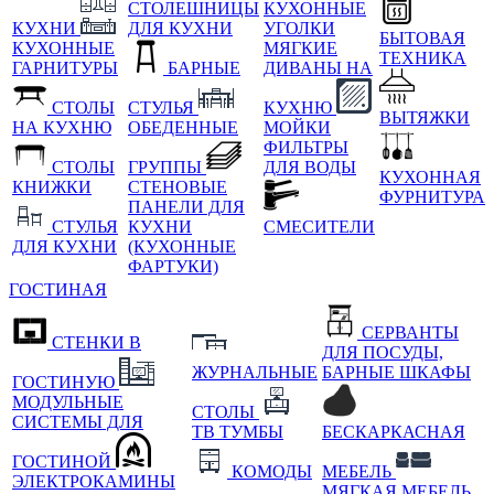
СТОЛЕШНИЦЫ
КУХОННЫЕ
КУХНИ
ДЛЯ КУХНИ
УГОЛКИ
БЫТОВАЯ
КУХОННЫЕ
МЯГКИЕ
ТЕХНИКА
ГАРНИТУРЫ
БАРНЫЕ
ДИВАНЫ НА
СТОЛЫ
СТУЛЬЯ
КУХНЮ
ВЫТЯЖКИ
НА КУХНЮ
ОБЕДЕННЫЕ
МОЙКИ
ФИЛЬТРЫ
СТОЛЫ
ГРУППЫ
ДЛЯ ВОДЫ
КУХОННАЯ
КНИЖКИ
СТЕНОВЫЕ
ФУРНИТУРА
ПАНЕЛИ ДЛЯ
СТУЛЬЯ
КУХНИ
СМЕСИТЕЛИ
ДЛЯ КУХНИ
(КУХОННЫЕ
ФАРТУКИ)
ГОСТИНАЯ
СЕРВАНТЫ
СТЕНКИ В
ДЛЯ ПОСУДЫ,
ЖУРНАЛЬНЫЕ
БАРНЫЕ ШКАФЫ
ГОСТИНУЮ
МОДУЛЬНЫЕ
СТОЛЫ
СИСТЕМЫ ДЛЯ
ТВ ТУМБЫ
БЕСКАРКАСНАЯ
ГОСТИНОЙ
КОМОДЫ
МЕБЕЛЬ
ЭЛЕКТРОКАМИНЫ
МЯГКАЯ МЕБЕЛЬ