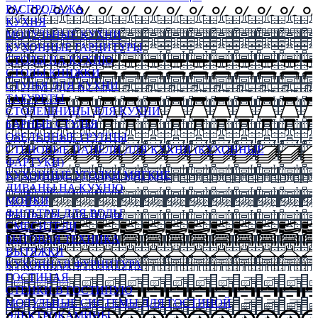
РАСПРОДАЖА
КУХНЯ
МОДУЛЬНЫЕ КУХНИ
КУХОННЫЕ ГАРНИТУРЫ
СТОЛЫ НА КУХНЮ
СТОЛЫ КНИЖКИ
СТУЛЬЯ ДЛЯ КУХНИ
ТАБУРЕТЫ
СТОЛЕШНИЦЫ ДЛЯ КУХНИ
БАРНЫЕ СТУЛЬЯ
ОБЕДЕННЫЕ ГРУППЫ
СТЕНОВЫЕ ПАНЕЛИ ДЛЯ КУХНИ (КУХОННЫЕ
ФАРТУКИ)
КУХОННЫЕ УГОЛКИ МЯГКИЕ
ДИВАНЫ НА КУХНЮ
МОЙКИ
ФИЛЬТРЫ ДЛЯ ВОДЫ
СМЕСИТЕЛИ
БЫТОВАЯ ТЕХНИКА
ВЫТЯЖКИ
КУХОННАЯ ФУРНИТУРА
ГОСТИНАЯ
СТЕНКИ В ГОСТИНУЮ
МОДУЛЬНЫЕ СИСТЕМЫ ДЛЯ ГОСТИНОЙ
ЭЛЕКТРОКАМИНЫ