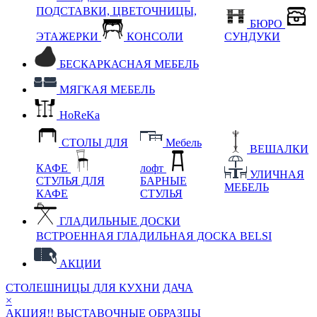
ПОДСТАВКИ, ЦВЕТОЧНИЦЫ,
БЮРО
ЭТАЖЕРКИ
КОНСОЛИ
СУНДУКИ
БЕСКАРКАСНАЯ МЕБЕЛЬ
МЯГКАЯ МЕБЕЛЬ
HoReKa
СТОЛЫ ДЛЯ
Мебель
ВЕШАЛКИ
КАФЕ
лофт
УЛИЧНАЯ
СТУЛЬЯ ДЛЯ
БАРНЫЕ
МЕБЕЛЬ
КАФЕ
СТУЛЬЯ
ГЛАДИЛЬНЫЕ ДОСКИ
ВСТРОЕННАЯ ГЛАДИЛЬНАЯ ДОСКА BELSI
АКЦИИ
СТОЛЕШНИЦЫ ДЛЯ КУХНИ
ДАЧА
×
АКЦИЯ!! ВЫСТАВОЧНЫЕ ОБРАЗЦЫ