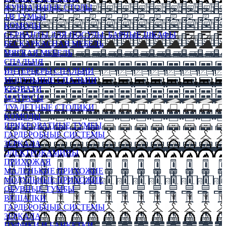
ЖУРНАЛЬНЫЕ СТОЛЫ
ТВ ТУМБЫ
КОМОДЫ
СЕРВАНТЫ ДЛЯ ПОСУДЫ, БАРНЫЕ ШКАФЫ
БЕСКАРКАСНАЯ МЕБЕЛЬ
МЯГКАЯ МЕБЕЛЬ
СПАЛЬНЯ
ИНТЕРЬЕРЫ СПАЛЬНИ
МОДУЛЬНЫЕ СПАЛЬНИ
КРОВАТИ
МАТРАСЫ
ТУАЛЕТНЫЕ СТОЛИКИ
КОМОДЫ
ПРИКРОВАТНЫЕ ТУМБЫ
ГАРДЕРОБНЫЕ СИСТЕМЫ
ЗЕРКАЛА
ЭЛЕКТРОКАМИНЫ
ПРИХОЖАЯ
МАЛЕНЬКИЕ ПРИХОЖИЕ
МОДУЛЬНЫЕ ПРИХОЖИЕ
ОБУВНЫЕ ТУМБЫ
ВЕШАЛКИ
ГАРДЕРОБНЫЕ СИСТЕМЫ
ЗЕРКАЛА
ПУФИКИ И БАНКЕТКИ