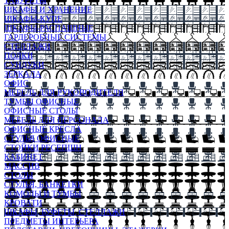
ТАБУРЕТЫ
ШКАФЫ И ХРАНЕНИЕ
ШКАФЫ-КУПЕ
ШКАФЫ-РАСПАШНЫЕ
ГАРДЕРОБНЫЕ СИСТЕМЫ
СТЕЛЛАЖИ
ПОЛКИ
СУНДУКИ
ЗЕРКАЛА
ОФИС
МЕБЕЛЬ ДЛЯ РУКОВОДИТЕЛЯ
ТУМБЫ ОФИСНЫЕ
ОФИСНЫЕ СТОЛЫ
МЕБЕЛЬ ДЛЯ ПЕРСОНАЛА
ОФИСНЫЕ КРЕСЛА
СТУЛЬЯ ОФИСНЫЕ
СТОЙКИ РЕСЕПШН
КАБИНЕТ
МАССИВ
СТОЛЫ
СТУЛЬЯ, БАНКЕТКИ
КОМОДЫ И ТУМБЫ
КРОВАТИ
ШКАФЫ, БУФЕТЫ, СТЕЛЛАЖИ
ПРЕДМЕТЫ ИНТЕРЬЕРА