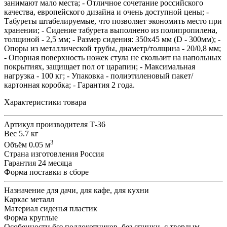
занимают мало места; - Отличное сочетание российского
качества, европейского дизайна и очень доступной цены; -
Табуреты штабелируемые, что позволяет экономить место при
хранении; - Сидение табурета выполнено из полипропилена,
толщиной - 2,5 мм; - Размер сидения: 350х45 мм (D - 300мм); -
Опоры из металлической трубы, диаметр/толщина - 20/0,8 мм;
- Опорная поверхность ножек стула не скользит на напольных
покрытиях, защищает пол от царапин; - Максимальная
нагрузка - 100 кг; - Упаковка - полиэтиленовый пакет/
картонная коробка; - Гарантия 2 года.
Характеристики товара
Артикул производителя
Т-36
Вес
5.7 кг
3
Объём
0.05 м
Страна изготовления
Россия
Гарантия
24 месяца
Форма поставки
в сборе
Назначение
для дачи, для кафе, для кухни
Каркас
металл
Материал сиденья
пластик
Форма
круглые
Особенности
без подлокотников, без спинки, с твердым