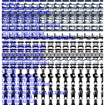
ДЕТСКАЯ
МОДУЛЬНЫЕ ДЕТСКИЕ
МЕБЕЛЬ ДЛЯ ШКОЛЬНИКА
ДЕТСКИЕ КРОВАТИ
МАТРАСЫ ДЛЯ ДЕТЕЙ
ДЕТСКИЕ СТОЛЫ И СТУЛЬЧИКИ
КОМОДЫ ДЛЯ ДЕТЕЙ
ДЕТСКИЕ ДИВАНЧИКИ
ДЕТСКИЙ СТУЛЬЧИК ДЛЯ КОРМЛЕНИЯ
СТОЛЫ
ПЛАСТИКОВЫЕ СТОЛЫ
ТУАЛЕТНЫЕ СТОЛИКИ
ПИСЬМЕННЫЕ СТОЛЫ
ЖУРНАЛЬНЫЕ СТОЛЫ
КОМПЬЮТЕРНЫЕ СТОЛЫ
СТОЛЫ НА КУХНЮ
СТУЛЬЯ
СТУЛЬЯ ОФИСНЫЕ
СТУЛЬЯ ДЕРЕВЯННЫЕ
СТУЛЬЯ МЕТАЛЛИЧЕСКИЕ
СКЛАДНЫЕ СТУЛЬЯ
ПЛАСТИКОВЫЕ КРЕСЛА И СТУЛЬЯ
БАРНЫЕ СТУЛЬЯ
ОФИСНЫЕ КРЕСЛА