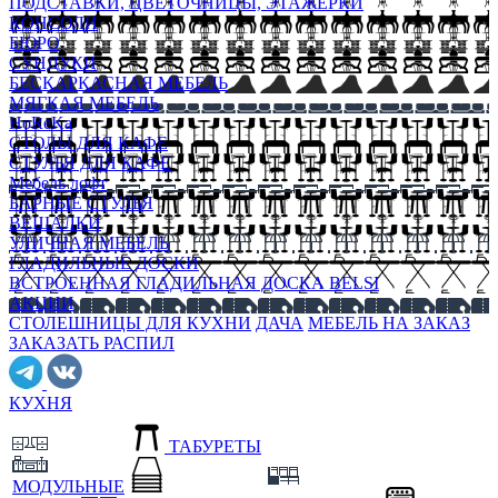
ПОДСТАВКИ, ЦВЕТОЧНИЦЫ, ЭТАЖЕРКИ
КОНСОЛИ
БЮРО
СУНДУКИ
БЕСКАРКАСНАЯ МЕБЕЛЬ
МЯГКАЯ МЕБЕЛЬ
HoReKa
СТОЛЫ ДЛЯ КАФЕ
СТУЛЬЯ ДЛЯ КАФЕ
Мебель лофт
БАРНЫЕ СТУЛЬЯ
ВЕШАЛКИ
УЛИЧНАЯ МЕБЕЛЬ
ГЛАДИЛЬНЫЕ ДОСКИ
ВСТРОЕННАЯ ГЛАДИЛЬНАЯ ДОСКА BELSI
АКЦИИ
СТОЛЕШНИЦЫ ДЛЯ КУХНИ
ДАЧА
МЕБЕЛЬ НА ЗАКАЗ
ЗАКАЗАТЬ РАСПИЛ
КУХНЯ
ТАБУРЕТЫ
МОДУЛЬНЫЕ