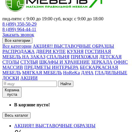
пнд-пятн: с 9:00 до 19:00 суб, вскр: с 9:00 до 18:00
8 (499) 350-50-29
8 (499) 964-44-11
Заказать звонок
Все категории
Все категории
АКЦИЯ!! ВЫСТАВОЧНЫЕ ОБРАЗЦЫ
РАСПРОДАЖА
ДВЕРИ КУПЕ
КУХНЯ
ГОСТИНАЯ
МЕБЕЛЬ НА ЗАКАЗ
СПАЛЬНЯ
ПРИХОЖАЯ
ДЕТСКАЯ
СТОЛЫ
СТУЛЬЯ
ШКАФЫ И ХРАНЕНИЕ
ЗЕРКАЛА
ОФИС
МАССИВ
ПРЕДМЕТЫ ИНТЕРЬЕРА
БЕСКАРКАСНАЯ
МЕБЕЛЬ
МЯГКАЯ МЕБЕЛЬ
HoReKa
ДАЧА
ГЛАДИЛЬНЫЕ
ДОСКИ
АКЦИИ
Найти
Корзина
пуста
В корзине пусто!
Весь каталог
АКЦИЯ!! ВЫСТАВОЧНЫЕ ОБРАЗЦЫ