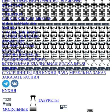
ПОДСТАВКИ, ЦВЕТОЧНИЦЫ, ЭТАЖЕРКИ
КОНСОЛИ
БЮРО
СУНДУКИ
БЕСКАРКАСНАЯ МЕБЕЛЬ
МЯГКАЯ МЕБЕЛЬ
HoReKa
СТОЛЫ ДЛЯ КАФЕ
СТУЛЬЯ ДЛЯ КАФЕ
Мебель лофт
БАРНЫЕ СТУЛЬЯ
ВЕШАЛКИ
УЛИЧНАЯ МЕБЕЛЬ
ГЛАДИЛЬНЫЕ ДОСКИ
ВСТРОЕННАЯ ГЛАДИЛЬНАЯ ДОСКА BELSI
АКЦИИ
СТОЛЕШНИЦЫ ДЛЯ КУХНИ
ДАЧА
МЕБЕЛЬ НА ЗАКАЗ
ЗАКАЗАТЬ РАСПИЛ
КУХНЯ
ТАБУРЕТЫ
МОДУЛЬНЫЕ