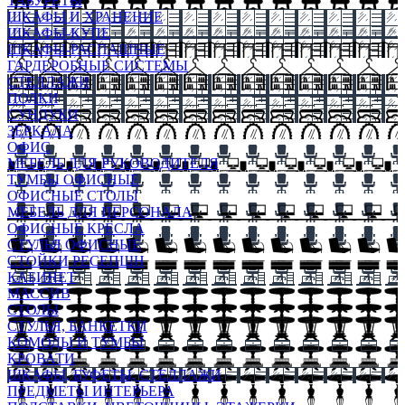
ТАБУРЕТЫ
ШКАФЫ И ХРАНЕНИЕ
ШКАФЫ-КУПЕ
ШКАФЫ-РАСПАШНЫЕ
ГАРДЕРОБНЫЕ СИСТЕМЫ
СТЕЛЛАЖИ
ПОЛКИ
СУНДУКИ
ЗЕРКАЛА
ОФИС
МЕБЕЛЬ ДЛЯ РУКОВОДИТЕЛЯ
ТУМБЫ ОФИСНЫЕ
ОФИСНЫЕ СТОЛЫ
МЕБЕЛЬ ДЛЯ ПЕРСОНАЛА
ОФИСНЫЕ КРЕСЛА
СТУЛЬЯ ОФИСНЫЕ
СТОЙКИ РЕСЕПШН
КАБИНЕТ
МАССИВ
СТОЛЫ
СТУЛЬЯ, БАНКЕТКИ
КОМОДЫ И ТУМБЫ
КРОВАТИ
ШКАФЫ, БУФЕТЫ, СТЕЛЛАЖИ
ПРЕДМЕТЫ ИНТЕРЬЕРА