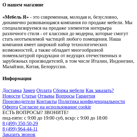
О нашем магазине
«Мебель Я»
- это современная, молодая и, безусловно,
динамично развивающаяся компания по продаже мебели. Мы
специализируемся на продаже элементов интерьера
различного стиля - от классики до модерна, которые смогут
стать неотъемлемой частицей любого помещения. Наша
компания имеет широкий набор технологических
возможностей, а также обладает многообразной
номенклатурой продукции от ведущих отечественных и
зарубежных производителей, в том числе Италии, Индонезии,
Малайзии, Китая, Белоруссии.
Информация
Доставка
Замер
Оплата
Сборка мебели
Как заказать?
Новости
Статьи
Отзывы
Вопросы
Гарантия
Производители
Контакты
Политика конфиденциальности
Оферта
Согласие на использование cookie
ЕСТЬ ВОПРОСЫ? ЗВОНИТЕ!
пнд-пятн: с 9:00 до 19:00 суб, вскр: с 9:00 до 18:00
8 (499) 350-50-29
8 (499) 964-44-11
Заказать звонок