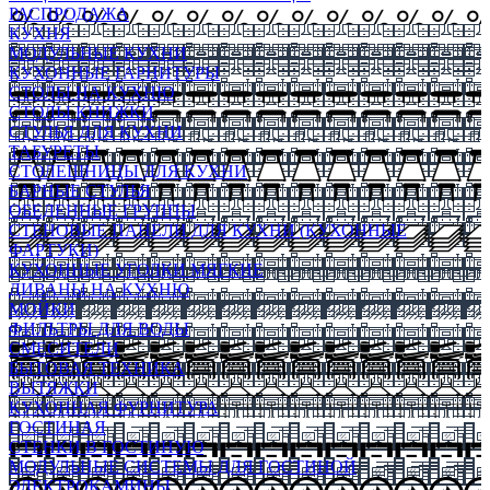
РАСПРОДАЖА
КУХНЯ
МОДУЛЬНЫЕ КУХНИ
КУХОННЫЕ ГАРНИТУРЫ
СТОЛЫ НА КУХНЮ
СТОЛЫ КНИЖКИ
СТУЛЬЯ ДЛЯ КУХНИ
ТАБУРЕТЫ
СТОЛЕШНИЦЫ ДЛЯ КУХНИ
БАРНЫЕ СТУЛЬЯ
ОБЕДЕННЫЕ ГРУППЫ
СТЕНОВЫЕ ПАНЕЛИ ДЛЯ КУХНИ (КУХОННЫЕ
ФАРТУКИ)
КУХОННЫЕ УГОЛКИ МЯГКИЕ
ДИВАНЫ НА КУХНЮ
МОЙКИ
ФИЛЬТРЫ ДЛЯ ВОДЫ
СМЕСИТЕЛИ
БЫТОВАЯ ТЕХНИКА
ВЫТЯЖКИ
КУХОННАЯ ФУРНИТУРА
ГОСТИНАЯ
СТЕНКИ В ГОСТИНУЮ
МОДУЛЬНЫЕ СИСТЕМЫ ДЛЯ ГОСТИНОЙ
ЭЛЕКТРОКАМИНЫ