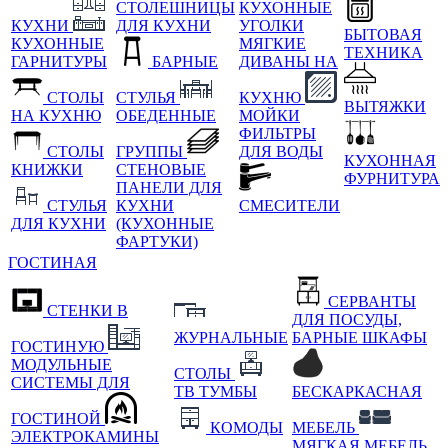
СТОЛЕШНИЦЫ
КУХОННЫЕ
КУХНИ
ДЛЯ КУХНИ
УГОЛКИ
БЫТОВАЯ
КУХОННЫЕ
МЯГКИЕ
ТЕХНИКА
ГАРНИТУРЫ
БАРНЫЕ
ДИВАНЫ НА
СТОЛЫ
СТУЛЬЯ
КУХНЮ
ВЫТЯЖКИ
НА КУХНЮ
ОБЕДЕННЫЕ
МОЙКИ
ФИЛЬТРЫ
СТОЛЫ
ГРУППЫ
ДЛЯ ВОДЫ
КУХОННАЯ
КНИЖКИ
СТЕНОВЫЕ
ФУРНИТУРА
ПАНЕЛИ ДЛЯ
СТУЛЬЯ
КУХНИ
СМЕСИТЕЛИ
ДЛЯ КУХНИ
(КУХОННЫЕ
ФАРТУКИ)
ГОСТИНАЯ
СЕРВАНТЫ
СТЕНКИ В
ДЛЯ ПОСУДЫ,
ЖУРНАЛЬНЫЕ
БАРНЫЕ ШКАФЫ
ГОСТИНУЮ
МОДУЛЬНЫЕ
СТОЛЫ
СИСТЕМЫ ДЛЯ
ТВ ТУМБЫ
БЕСКАРКАСНАЯ
ГОСТИНОЙ
КОМОДЫ
МЕБЕЛЬ
ЭЛЕКТРОКАМИНЫ
МЯГКАЯ МЕБЕЛЬ