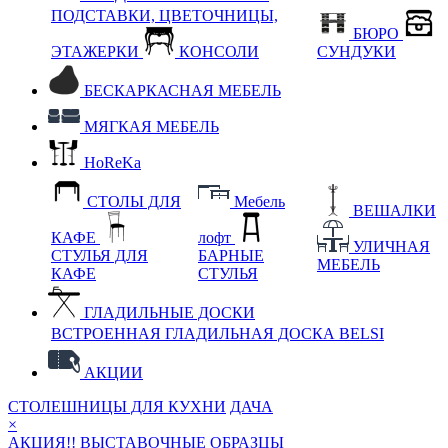
ПОДСТАВКИ, ЦВЕТОЧНИЦЫ,
БЮРО
ЭТАЖЕРКИ
КОНСОЛИ
СУНДУКИ
БЕСКАРКАСНАЯ МЕБЕЛЬ
МЯГКАЯ МЕБЕЛЬ
HoReKa
СТОЛЫ ДЛЯ
Мебель
ВЕШАЛКИ
КАФЕ
лофт
УЛИЧНАЯ
СТУЛЬЯ ДЛЯ
БАРНЫЕ
МЕБЕЛЬ
КАФЕ
СТУЛЬЯ
ГЛАДИЛЬНЫЕ ДОСКИ
ВСТРОЕННАЯ ГЛАДИЛЬНАЯ ДОСКА BELSI
АКЦИИ
СТОЛЕШНИЦЫ ДЛЯ КУХНИ
ДАЧА
×
АКЦИЯ!! ВЫСТАВОЧНЫЕ ОБРАЗЦЫ