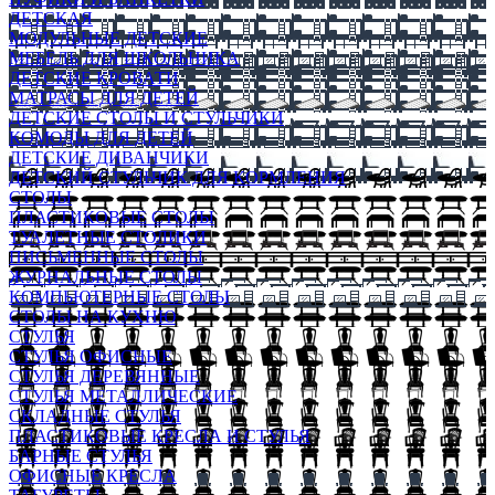
ДЕТСКАЯ
МОДУЛЬНЫЕ ДЕТСКИЕ
МЕБЕЛЬ ДЛЯ ШКОЛЬНИКА
ДЕТСКИЕ КРОВАТИ
МАТРАСЫ ДЛЯ ДЕТЕЙ
ДЕТСКИЕ СТОЛЫ И СТУЛЬЧИКИ
КОМОДЫ ДЛЯ ДЕТЕЙ
ДЕТСКИЕ ДИВАНЧИКИ
ДЕТСКИЙ СТУЛЬЧИК ДЛЯ КОРМЛЕНИЯ
СТОЛЫ
ПЛАСТИКОВЫЕ СТОЛЫ
ТУАЛЕТНЫЕ СТОЛИКИ
ПИСЬМЕННЫЕ СТОЛЫ
ЖУРНАЛЬНЫЕ СТОЛЫ
КОМПЬЮТЕРНЫЕ СТОЛЫ
СТОЛЫ НА КУХНЮ
СТУЛЬЯ
СТУЛЬЯ ОФИСНЫЕ
СТУЛЬЯ ДЕРЕВЯННЫЕ
СТУЛЬЯ МЕТАЛЛИЧЕСКИЕ
СКЛАДНЫЕ СТУЛЬЯ
ПЛАСТИКОВЫЕ КРЕСЛА И СТУЛЬЯ
БАРНЫЕ СТУЛЬЯ
ОФИСНЫЕ КРЕСЛА