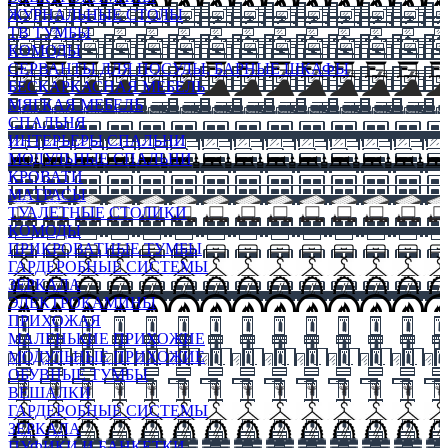
ЖУРНАЛЬНЫЕ СТОЛЫ
ТВ ТУМБЫ
КОМОДЫ
СЕРВАНТЫ ДЛЯ ПОСУДЫ, БАРНЫЕ ШКАФЫ
БЕСКАРКАСНАЯ МЕБЕЛЬ
МЯГКАЯ МЕБЕЛЬ
СПАЛЬНЯ
ИНТЕРЬЕРЫ СПАЛЬНИ
МОДУЛЬНЫЕ СПАЛЬНИ
КРОВАТИ
МАТРАСЫ
ТУАЛЕТНЫЕ СТОЛИКИ
КОМОДЫ
ПРИКРОВАТНЫЕ ТУМБЫ
ГАРДЕРОБНЫЕ СИСТЕМЫ
ЗЕРКАЛА
ЭЛЕКТРОКАМИНЫ
ПРИХОЖАЯ
МАЛЕНЬКИЕ ПРИХОЖИЕ
МОДУЛЬНЫЕ ПРИХОЖИЕ
ОБУВНЫЕ ТУМБЫ
ВЕШАЛКИ
ГАРДЕРОБНЫЕ СИСТЕМЫ
ЗЕРКАЛА
ПУФИКИ И БАНКЕТКИ