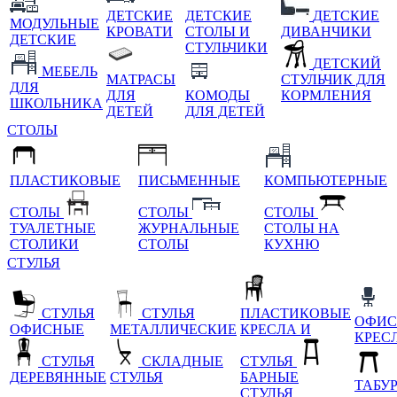
ДЕТСКИЕ
ДЕТСКИЕ
ДЕТСКИЕ
МОДУЛЬНЫЕ
КРОВАТИ
СТОЛЫ И
ДИВАНЧИКИ
ДЕТСКИЕ
СТУЛЬЧИКИ
ДЕТСКИЙ
МЕБЕЛЬ
МАТРАСЫ
СТУЛЬЧИК ДЛЯ
ДЛЯ
ДЛЯ
КОМОДЫ
КОРМЛЕНИЯ
ШКОЛЬНИКА
ДЕТЕЙ
ДЛЯ ДЕТЕЙ
СТОЛЫ
ПЛАСТИКОВЫЕ
ПИСЬМЕННЫЕ
КОМПЬЮТЕРНЫЕ
СТОЛЫ
СТОЛЫ
СТОЛЫ
ТУАЛЕТНЫЕ
ЖУРНАЛЬНЫЕ
СТОЛЫ НА
СТОЛИКИ
СТОЛЫ
КУХНЮ
СТУЛЬЯ
СТУЛЬЯ
СТУЛЬЯ
ПЛАСТИКОВЫЕ
ОФИС
ОФИСНЫЕ
МЕТАЛЛИЧЕСКИЕ
КРЕСЛА И
КРЕС
СТУЛЬЯ
СКЛАДНЫЕ
СТУЛЬЯ
ДЕРЕВЯННЫЕ
СТУЛЬЯ
БАРНЫЕ
ТАБУ
СТУЛЬЯ