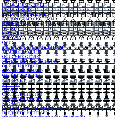
ТАБУРЕТЫ
ШКАФЫ И ХРАНЕНИЕ
ШКАФЫ-КУПЕ
ШКАФЫ-РАСПАШНЫЕ
ГАРДЕРОБНЫЕ СИСТЕМЫ
СТЕЛЛАЖИ
ПОЛКИ
СУНДУКИ
ЗЕРКАЛА
ОФИС
МЕБЕЛЬ ДЛЯ РУКОВОДИТЕЛЯ
ТУМБЫ ОФИСНЫЕ
ОФИСНЫЕ СТОЛЫ
МЕБЕЛЬ ДЛЯ ПЕРСОНАЛА
ОФИСНЫЕ КРЕСЛА
СТУЛЬЯ ОФИСНЫЕ
СТОЙКИ РЕСЕПШН
КАБИНЕТ
МАССИВ
СТОЛЫ
СТУЛЬЯ, БАНКЕТКИ
КОМОДЫ И ТУМБЫ
КРОВАТИ
ШКАФЫ, БУФЕТЫ, СТЕЛЛАЖИ
ПРЕДМЕТЫ ИНТЕРЬЕРА