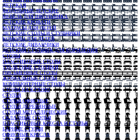
ДЕТСКАЯ
МОДУЛЬНЫЕ ДЕТСКИЕ
МЕБЕЛЬ ДЛЯ ШКОЛЬНИКА
ДЕТСКИЕ КРОВАТИ
МАТРАСЫ ДЛЯ ДЕТЕЙ
ДЕТСКИЕ СТОЛЫ И СТУЛЬЧИКИ
КОМОДЫ ДЛЯ ДЕТЕЙ
ДЕТСКИЕ ДИВАНЧИКИ
ДЕТСКИЙ СТУЛЬЧИК ДЛЯ КОРМЛЕНИЯ
СТОЛЫ
ПЛАСТИКОВЫЕ СТОЛЫ
ТУАЛЕТНЫЕ СТОЛИКИ
ПИСЬМЕННЫЕ СТОЛЫ
ЖУРНАЛЬНЫЕ СТОЛЫ
КОМПЬЮТЕРНЫЕ СТОЛЫ
СТОЛЫ НА КУХНЮ
СТУЛЬЯ
СТУЛЬЯ ОФИСНЫЕ
СТУЛЬЯ ДЕРЕВЯННЫЕ
СТУЛЬЯ МЕТАЛЛИЧЕСКИЕ
СКЛАДНЫЕ СТУЛЬЯ
ПЛАСТИКОВЫЕ КРЕСЛА И СТУЛЬЯ
БАРНЫЕ СТУЛЬЯ
ОФИСНЫЕ КРЕСЛА