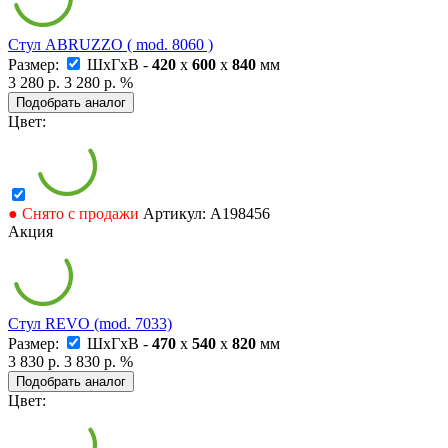
Стул ABRUZZO ( mod. 8060 )
Размер:
ШxГxВ -
420
x
600
x
840
мм
3 280 р.
3 280 р.
%
Подобрать аналог
Цвет:
● Снято с продажи
Артикул: А198456
Акция
Стул REVO (mod. 7033)
Размер:
ШxГxВ -
470
x
540
x
820
мм
3 830 р.
3 830 р.
%
Подобрать аналог
Цвет: