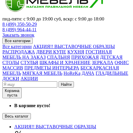
пнд-пятн: с 9:00 до 19:00 суб, вскр: с 9:00 до 18:00
8 (499) 350-50-29
8 (499) 964-44-11
Заказать звонок
Все категории
Все категории
АКЦИЯ!! ВЫСТАВОЧНЫЕ ОБРАЗЦЫ
РАСПРОДАЖА
ДВЕРИ КУПЕ
КУХНЯ
ГОСТИНАЯ
МЕБЕЛЬ НА ЗАКАЗ
СПАЛЬНЯ
ПРИХОЖАЯ
ДЕТСКАЯ
СТОЛЫ
СТУЛЬЯ
ШКАФЫ И ХРАНЕНИЕ
ЗЕРКАЛА
ОФИС
МАССИВ
ПРЕДМЕТЫ ИНТЕРЬЕРА
БЕСКАРКАСНАЯ
МЕБЕЛЬ
МЯГКАЯ МЕБЕЛЬ
HoReKa
ДАЧА
ГЛАДИЛЬНЫЕ
ДОСКИ
АКЦИИ
Найти
Корзина
пуста
В корзине пусто!
Весь каталог
АКЦИЯ!! ВЫСТАВОЧНЫЕ ОБРАЗЦЫ