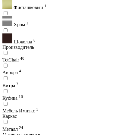
1
Фисташковый
1
Хром
8
Шоколад
Производитель
40
TetChair
4
Аврора
3
Витра
16
Кубика
1
Мебель Импэкс
Каркас
24
Металл
Материал сиденья