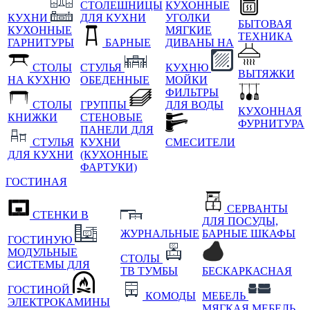
СТОЛЕШНИЦЫ
КУХОННЫЕ
КУХНИ
ДЛЯ КУХНИ
УГОЛКИ
БЫТОВАЯ
КУХОННЫЕ
МЯГКИЕ
ТЕХНИКА
ГАРНИТУРЫ
БАРНЫЕ
ДИВАНЫ НА
СТОЛЫ
СТУЛЬЯ
КУХНЮ
ВЫТЯЖКИ
НА КУХНЮ
ОБЕДЕННЫЕ
МОЙКИ
ФИЛЬТРЫ
СТОЛЫ
ГРУППЫ
ДЛЯ ВОДЫ
КУХОННАЯ
КНИЖКИ
СТЕНОВЫЕ
ФУРНИТУРА
ПАНЕЛИ ДЛЯ
СТУЛЬЯ
КУХНИ
СМЕСИТЕЛИ
ДЛЯ КУХНИ
(КУХОННЫЕ
ФАРТУКИ)
ГОСТИНАЯ
СЕРВАНТЫ
СТЕНКИ В
ДЛЯ ПОСУДЫ,
ЖУРНАЛЬНЫЕ
БАРНЫЕ ШКАФЫ
ГОСТИНУЮ
МОДУЛЬНЫЕ
СТОЛЫ
СИСТЕМЫ ДЛЯ
ТВ ТУМБЫ
БЕСКАРКАСНАЯ
ГОСТИНОЙ
КОМОДЫ
МЕБЕЛЬ
ЭЛЕКТРОКАМИНЫ
МЯГКАЯ МЕБЕЛЬ