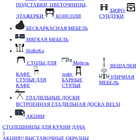
ПОДСТАВКИ, ЦВЕТОЧНИЦЫ,
БЮРО
ЭТАЖЕРКИ
КОНСОЛИ
СУНДУКИ
БЕСКАРКАСНАЯ МЕБЕЛЬ
МЯГКАЯ МЕБЕЛЬ
HoReKa
СТОЛЫ ДЛЯ
Мебель
ВЕШАЛКИ
КАФЕ
лофт
УЛИЧНАЯ
СТУЛЬЯ ДЛЯ
БАРНЫЕ
МЕБЕЛЬ
КАФЕ
СТУЛЬЯ
ГЛАДИЛЬНЫЕ ДОСКИ
ВСТРОЕННАЯ ГЛАДИЛЬНАЯ ДОСКА BELSI
АКЦИИ
СТОЛЕШНИЦЫ ДЛЯ КУХНИ
ДАЧА
×
АКЦИЯ!! ВЫСТАВОЧНЫЕ ОБРАЗЦЫ