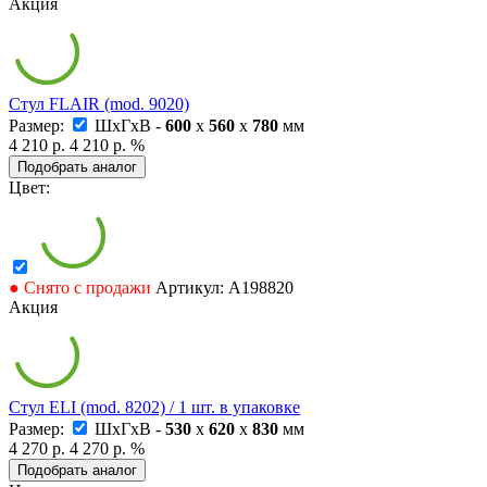
Акция
Стул FLAIR (mod. 9020)
Размер:
ШxГxВ -
600
x
560
x
780
мм
4 210 р.
4 210 р.
%
Подобрать аналог
Цвет:
● Снято с продажи
Артикул: А198820
Акция
Стул ELI (mod. 8202) / 1 шт. в упаковке
Размер:
ШxГxВ -
530
x
620
x
830
мм
4 270 р.
4 270 р.
%
Подобрать аналог