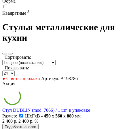
Форма
8
Квадратные
Стулья металлические для
кухни
Сортировать:
Показывать:
● Снято с продажи
Артикул: А198786
Акция
Стул DUBLIN (mod. 7066) / 1 шт. в упаковке
Размер:
ШxГxВ -
450
x
560
x
880
мм
2 400 р.
2 400 р.
%
Подобрать аналог