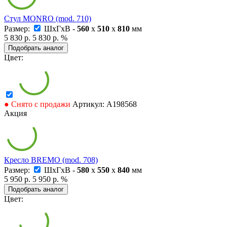
Стул MONRO (mod. 710)
Размер:
ШxГxВ -
560
x
510
x
810
мм
5 830 р.
5 830 р.
%
Подобрать аналог
Цвет:
● Снято с продажи
Артикул: А198568
Акция
Кресло BREMO (mod. 708)
Размер:
ШxГxВ -
580
x
550
x
840
мм
5 950 р.
5 950 р.
%
Подобрать аналог
Цвет: