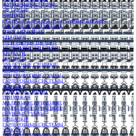
ЖУРНАЛЬНЫЕ СТОЛЫ
ТВ ТУМБЫ
КОМОДЫ
СЕРВАНТЫ ДЛЯ ПОСУДЫ, БАРНЫЕ ШКАФЫ
БЕСКАРКАСНАЯ МЕБЕЛЬ
МЯГКАЯ МЕБЕЛЬ
СПАЛЬНЯ
ИНТЕРЬЕРЫ СПАЛЬНИ
МОДУЛЬНЫЕ СПАЛЬНИ
КРОВАТИ
МАТРАСЫ
ТУАЛЕТНЫЕ СТОЛИКИ
КОМОДЫ
ПРИКРОВАТНЫЕ ТУМБЫ
ГАРДЕРОБНЫЕ СИСТЕМЫ
ЗЕРКАЛА
ЭЛЕКТРОКАМИНЫ
ПРИХОЖАЯ
МАЛЕНЬКИЕ ПРИХОЖИЕ
МОДУЛЬНЫЕ ПРИХОЖИЕ
ОБУВНЫЕ ТУМБЫ
ВЕШАЛКИ
ГАРДЕРОБНЫЕ СИСТЕМЫ
ЗЕРКАЛА
ПУФИКИ И БАНКЕТКИ