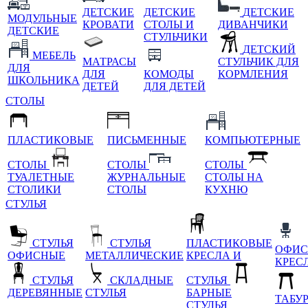
ДЕТСКИЕ
ДЕТСКИЕ
ДЕТСКИЕ
МОДУЛЬНЫЕ
КРОВАТИ
СТОЛЫ И
ДИВАНЧИКИ
ДЕТСКИЕ
СТУЛЬЧИКИ
ДЕТСКИЙ
МЕБЕЛЬ
МАТРАСЫ
СТУЛЬЧИК ДЛЯ
ДЛЯ
ДЛЯ
КОМОДЫ
КОРМЛЕНИЯ
ШКОЛЬНИКА
ДЕТЕЙ
ДЛЯ ДЕТЕЙ
СТОЛЫ
ПЛАСТИКОВЫЕ
ПИСЬМЕННЫЕ
КОМПЬЮТЕРНЫЕ
СТОЛЫ
СТОЛЫ
СТОЛЫ
ТУАЛЕТНЫЕ
ЖУРНАЛЬНЫЕ
СТОЛЫ НА
СТОЛИКИ
СТОЛЫ
КУХНЮ
СТУЛЬЯ
СТУЛЬЯ
СТУЛЬЯ
ПЛАСТИКОВЫЕ
ОФИС
ОФИСНЫЕ
МЕТАЛЛИЧЕСКИЕ
КРЕСЛА И
КРЕС
СТУЛЬЯ
СКЛАДНЫЕ
СТУЛЬЯ
ДЕРЕВЯННЫЕ
СТУЛЬЯ
БАРНЫЕ
ТАБУ
СТУЛЬЯ