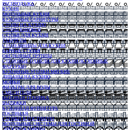
РАСПРОДАЖА
КУХНЯ
МОДУЛЬНЫЕ КУХНИ
КУХОННЫЕ ГАРНИТУРЫ
СТОЛЫ НА КУХНЮ
СТОЛЫ КНИЖКИ
СТУЛЬЯ ДЛЯ КУХНИ
ТАБУРЕТЫ
СТОЛЕШНИЦЫ ДЛЯ КУХНИ
БАРНЫЕ СТУЛЬЯ
ОБЕДЕННЫЕ ГРУППЫ
СТЕНОВЫЕ ПАНЕЛИ ДЛЯ КУХНИ (КУХОННЫЕ
ФАРТУКИ)
КУХОННЫЕ УГОЛКИ МЯГКИЕ
ДИВАНЫ НА КУХНЮ
МОЙКИ
ФИЛЬТРЫ ДЛЯ ВОДЫ
СМЕСИТЕЛИ
БЫТОВАЯ ТЕХНИКА
ВЫТЯЖКИ
КУХОННАЯ ФУРНИТУРА
ГОСТИНАЯ
СТЕНКИ В ГОСТИНУЮ
МОДУЛЬНЫЕ СИСТЕМЫ ДЛЯ ГОСТИНОЙ
ЭЛЕКТРОКАМИНЫ