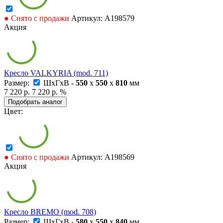
● Снято с продажи
Артикул: А198579
Акция
Кресло VALKYRIA (mod. 711)
Размер:
ШxГxВ -
550
x
550
x
810
мм
7 220 р.
7 220 р.
%
Подобрать аналог
Цвет:
● Снято с продажи
Артикул: А198569
Акция
Кресло BREMO (mod. 708)
Размер:
ШxГxВ -
580
x
550
x
840
мм