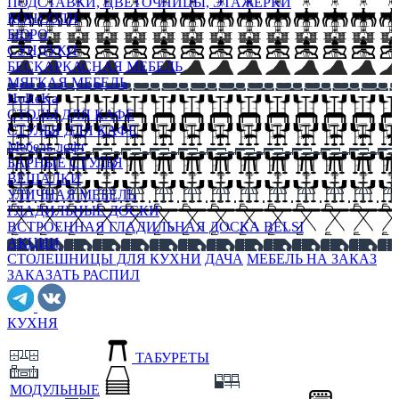
ПОДСТАВКИ, ЦВЕТОЧНИЦЫ, ЭТАЖЕРКИ
КОНСОЛИ
БЮРО
СУНДУКИ
БЕСКАРКАСНАЯ МЕБЕЛЬ
МЯГКАЯ МЕБЕЛЬ
HoReKa
СТОЛЫ ДЛЯ КАФЕ
СТУЛЬЯ ДЛЯ КАФЕ
Мебель лофт
БАРНЫЕ СТУЛЬЯ
ВЕШАЛКИ
УЛИЧНАЯ МЕБЕЛЬ
ГЛАДИЛЬНЫЕ ДОСКИ
ВСТРОЕННАЯ ГЛАДИЛЬНАЯ ДОСКА BELSI
АКЦИИ
СТОЛЕШНИЦЫ ДЛЯ КУХНИ
ДАЧА
МЕБЕЛЬ НА ЗАКАЗ
ЗАКАЗАТЬ РАСПИЛ
КУХНЯ
ТАБУРЕТЫ
МОДУЛЬНЫЕ