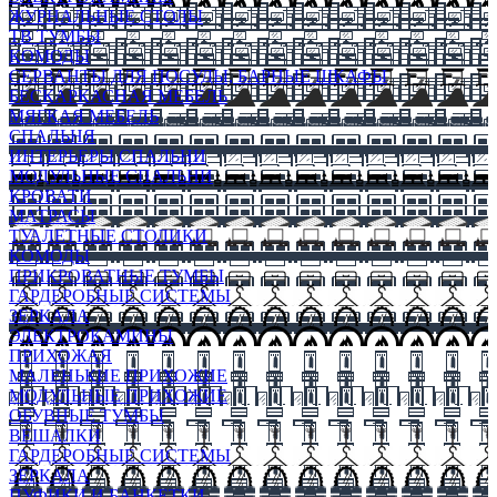
ЖУРНАЛЬНЫЕ СТОЛЫ
ТВ ТУМБЫ
КОМОДЫ
СЕРВАНТЫ ДЛЯ ПОСУДЫ, БАРНЫЕ ШКАФЫ
БЕСКАРКАСНАЯ МЕБЕЛЬ
МЯГКАЯ МЕБЕЛЬ
СПАЛЬНЯ
ИНТЕРЬЕРЫ СПАЛЬНИ
МОДУЛЬНЫЕ СПАЛЬНИ
КРОВАТИ
МАТРАСЫ
ТУАЛЕТНЫЕ СТОЛИКИ
КОМОДЫ
ПРИКРОВАТНЫЕ ТУМБЫ
ГАРДЕРОБНЫЕ СИСТЕМЫ
ЗЕРКАЛА
ЭЛЕКТРОКАМИНЫ
ПРИХОЖАЯ
МАЛЕНЬКИЕ ПРИХОЖИЕ
МОДУЛЬНЫЕ ПРИХОЖИЕ
ОБУВНЫЕ ТУМБЫ
ВЕШАЛКИ
ГАРДЕРОБНЫЕ СИСТЕМЫ
ЗЕРКАЛА
ПУФИКИ И БАНКЕТКИ