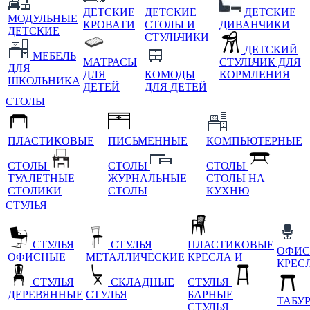
ДЕТСКИЕ
ДЕТСКИЕ
ДЕТСКИЕ
МОДУЛЬНЫЕ
КРОВАТИ
СТОЛЫ И
ДИВАНЧИКИ
ДЕТСКИЕ
СТУЛЬЧИКИ
ДЕТСКИЙ
МЕБЕЛЬ
МАТРАСЫ
СТУЛЬЧИК ДЛЯ
ДЛЯ
ДЛЯ
КОМОДЫ
КОРМЛЕНИЯ
ШКОЛЬНИКА
ДЕТЕЙ
ДЛЯ ДЕТЕЙ
СТОЛЫ
ПЛАСТИКОВЫЕ
ПИСЬМЕННЫЕ
КОМПЬЮТЕРНЫЕ
СТОЛЫ
СТОЛЫ
СТОЛЫ
ТУАЛЕТНЫЕ
ЖУРНАЛЬНЫЕ
СТОЛЫ НА
СТОЛИКИ
СТОЛЫ
КУХНЮ
СТУЛЬЯ
СТУЛЬЯ
СТУЛЬЯ
ПЛАСТИКОВЫЕ
ОФИС
ОФИСНЫЕ
МЕТАЛЛИЧЕСКИЕ
КРЕСЛА И
КРЕС
СТУЛЬЯ
СКЛАДНЫЕ
СТУЛЬЯ
ДЕРЕВЯННЫЕ
СТУЛЬЯ
БАРНЫЕ
ТАБУ
СТУЛЬЯ