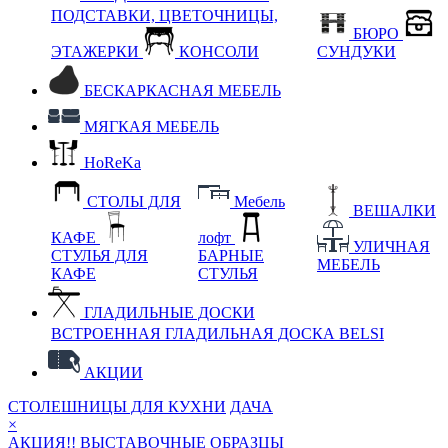
ПОДСТАВКИ, ЦВЕТОЧНИЦЫ,
БЮРО
ЭТАЖЕРКИ
КОНСОЛИ
СУНДУКИ
БЕСКАРКАСНАЯ МЕБЕЛЬ
МЯГКАЯ МЕБЕЛЬ
HoReKa
СТОЛЫ ДЛЯ
Мебель
ВЕШАЛКИ
КАФЕ
лофт
УЛИЧНАЯ
СТУЛЬЯ ДЛЯ
БАРНЫЕ
МЕБЕЛЬ
КАФЕ
СТУЛЬЯ
ГЛАДИЛЬНЫЕ ДОСКИ
ВСТРОЕННАЯ ГЛАДИЛЬНАЯ ДОСКА BELSI
АКЦИИ
СТОЛЕШНИЦЫ ДЛЯ КУХНИ
ДАЧА
×
АКЦИЯ!! ВЫСТАВОЧНЫЕ ОБРАЗЦЫ