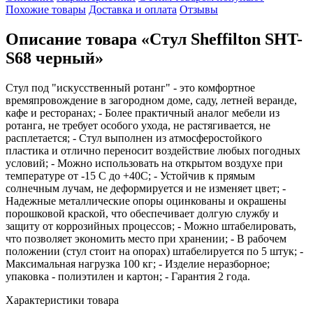
Похожие товары
Доставка и оплата
Отзывы
Описание товара «Стул Sheffilton SHT-
S68 черный»
Стул под "искусственный ротанг" - это комфортное
времяпровождение в загородном доме, саду, летней веранде,
кафе и ресторанах; - Более практичный аналог мебели из
ротанга, не требует особого ухода, не растягивается, не
расплетается; - Стул выполнен из атмосферостойкого
пластика и отлично переносит воздействие любых погодных
условий; - Можно использовать на открытом воздухе при
температуре от -15 С до +40С; - Устойчив к прямым
солнечным лучам, не деформируется и не изменяет цвет; -
Надежные металлические опоры оцинкованы и окрашены
порошковой краской, что обеспечивает долгую службу и
защиту от коррозийных процессов; - Можно штабелировать,
что позволяет экономить место при хранении; - В рабочем
положении (стул стоит на опорах) штабелируется по 5 штук; -
Максимальная нагрузка 100 кг; - Изделие неразборное;
упаковка - полиэтилен и картон; - Гарантия 2 года.
Характеристики товара