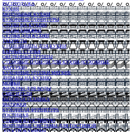
РАСПРОДАЖА
КУХНЯ
МОДУЛЬНЫЕ КУХНИ
КУХОННЫЕ ГАРНИТУРЫ
СТОЛЫ НА КУХНЮ
СТОЛЫ КНИЖКИ
СТУЛЬЯ ДЛЯ КУХНИ
ТАБУРЕТЫ
СТОЛЕШНИЦЫ ДЛЯ КУХНИ
БАРНЫЕ СТУЛЬЯ
ОБЕДЕННЫЕ ГРУППЫ
СТЕНОВЫЕ ПАНЕЛИ ДЛЯ КУХНИ (КУХОННЫЕ
ФАРТУКИ)
КУХОННЫЕ УГОЛКИ МЯГКИЕ
ДИВАНЫ НА КУХНЮ
МОЙКИ
ФИЛЬТРЫ ДЛЯ ВОДЫ
СМЕСИТЕЛИ
БЫТОВАЯ ТЕХНИКА
ВЫТЯЖКИ
КУХОННАЯ ФУРНИТУРА
ГОСТИНАЯ
СТЕНКИ В ГОСТИНУЮ
МОДУЛЬНЫЕ СИСТЕМЫ ДЛЯ ГОСТИНОЙ
ЭЛЕКТРОКАМИНЫ