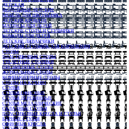
ДЕТСКАЯ
МОДУЛЬНЫЕ ДЕТСКИЕ
МЕБЕЛЬ ДЛЯ ШКОЛЬНИКА
ДЕТСКИЕ КРОВАТИ
МАТРАСЫ ДЛЯ ДЕТЕЙ
ДЕТСКИЕ СТОЛЫ И СТУЛЬЧИКИ
КОМОДЫ ДЛЯ ДЕТЕЙ
ДЕТСКИЕ ДИВАНЧИКИ
ДЕТСКИЙ СТУЛЬЧИК ДЛЯ КОРМЛЕНИЯ
СТОЛЫ
ПЛАСТИКОВЫЕ СТОЛЫ
ТУАЛЕТНЫЕ СТОЛИКИ
ПИСЬМЕННЫЕ СТОЛЫ
ЖУРНАЛЬНЫЕ СТОЛЫ
КОМПЬЮТЕРНЫЕ СТОЛЫ
СТОЛЫ НА КУХНЮ
СТУЛЬЯ
СТУЛЬЯ ОФИСНЫЕ
СТУЛЬЯ ДЕРЕВЯННЫЕ
СТУЛЬЯ МЕТАЛЛИЧЕСКИЕ
СКЛАДНЫЕ СТУЛЬЯ
ПЛАСТИКОВЫЕ КРЕСЛА И СТУЛЬЯ
БАРНЫЕ СТУЛЬЯ
ОФИСНЫЕ КРЕСЛА