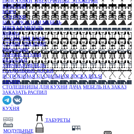
ПОДСТАВКИ, ЦВЕТОЧНИЦЫ, ЭТАЖЕРКИ
КОНСОЛИ
БЮРО
СУНДУКИ
БЕСКАРКАСНАЯ МЕБЕЛЬ
МЯГКАЯ МЕБЕЛЬ
HoReKa
СТОЛЫ ДЛЯ КАФЕ
СТУЛЬЯ ДЛЯ КАФЕ
Мебель лофт
БАРНЫЕ СТУЛЬЯ
ВЕШАЛКИ
УЛИЧНАЯ МЕБЕЛЬ
ГЛАДИЛЬНЫЕ ДОСКИ
ВСТРОЕННАЯ ГЛАДИЛЬНАЯ ДОСКА BELSI
АКЦИИ
СТОЛЕШНИЦЫ ДЛЯ КУХНИ
ДАЧА
МЕБЕЛЬ НА ЗАКАЗ
ЗАКАЗАТЬ РАСПИЛ
КУХНЯ
ТАБУРЕТЫ
МОДУЛЬНЫЕ