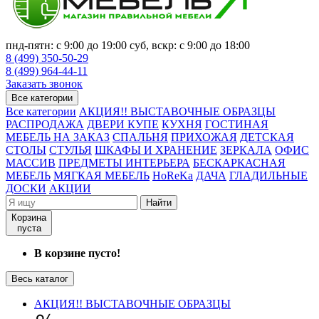
пнд-пятн: с 9:00 до 19:00 суб, вскр: с 9:00 до 18:00
8 (499) 350-50-29
8 (499) 964-44-11
Заказать звонок
Все категории
Все категории
АКЦИЯ!! ВЫСТАВОЧНЫЕ ОБРАЗЦЫ
РАСПРОДАЖА
ДВЕРИ КУПЕ
КУХНЯ
ГОСТИНАЯ
МЕБЕЛЬ НА ЗАКАЗ
СПАЛЬНЯ
ПРИХОЖАЯ
ДЕТСКАЯ
СТОЛЫ
СТУЛЬЯ
ШКАФЫ И ХРАНЕНИЕ
ЗЕРКАЛА
ОФИС
МАССИВ
ПРЕДМЕТЫ ИНТЕРЬЕРА
БЕСКАРКАСНАЯ
МЕБЕЛЬ
МЯГКАЯ МЕБЕЛЬ
HoReKa
ДАЧА
ГЛАДИЛЬНЫЕ
ДОСКИ
АКЦИИ
Найти
Корзина
пуста
В корзине пусто!
Весь каталог
АКЦИЯ!! ВЫСТАВОЧНЫЕ ОБРАЗЦЫ