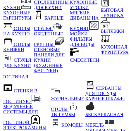
СТОЛЕШНИЦЫ
КУХОННЫЕ
КУХНИ
ДЛЯ КУХНИ
УГОЛКИ
БЫТОВАЯ
КУХОННЫЕ
МЯГКИЕ
ТЕХНИКА
ГАРНИТУРЫ
БАРНЫЕ
ДИВАНЫ НА
СТОЛЫ
СТУЛЬЯ
КУХНЮ
ВЫТЯЖКИ
НА КУХНЮ
ОБЕДЕННЫЕ
МОЙКИ
ФИЛЬТРЫ
СТОЛЫ
ГРУППЫ
ДЛЯ ВОДЫ
КУХОННАЯ
КНИЖКИ
СТЕНОВЫЕ
ФУРНИТУРА
ПАНЕЛИ ДЛЯ
СТУЛЬЯ
КУХНИ
СМЕСИТЕЛИ
ДЛЯ КУХНИ
(КУХОННЫЕ
ФАРТУКИ)
ГОСТИНАЯ
СЕРВАНТЫ
СТЕНКИ В
ДЛЯ ПОСУДЫ,
ЖУРНАЛЬНЫЕ
БАРНЫЕ ШКАФЫ
ГОСТИНУЮ
МОДУЛЬНЫЕ
СТОЛЫ
СИСТЕМЫ ДЛЯ
ТВ ТУМБЫ
БЕСКАРКАСНАЯ
ГОСТИНОЙ
КОМОДЫ
МЕБЕЛЬ
ЭЛЕКТРОКАМИНЫ
МЯГКАЯ МЕБЕЛЬ