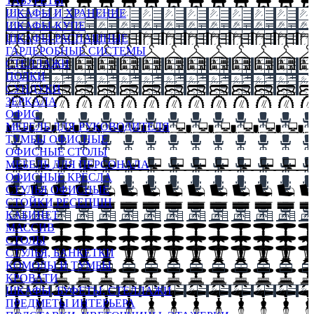
ТАБУРЕТЫ
ШКАФЫ И ХРАНЕНИЕ
ШКАФЫ-КУПЕ
ШКАФЫ-РАСПАШНЫЕ
ГАРДЕРОБНЫЕ СИСТЕМЫ
СТЕЛЛАЖИ
ПОЛКИ
СУНДУКИ
ЗЕРКАЛА
ОФИС
МЕБЕЛЬ ДЛЯ РУКОВОДИТЕЛЯ
ТУМБЫ ОФИСНЫЕ
ОФИСНЫЕ СТОЛЫ
МЕБЕЛЬ ДЛЯ ПЕРСОНАЛА
ОФИСНЫЕ КРЕСЛА
СТУЛЬЯ ОФИСНЫЕ
СТОЙКИ РЕСЕПШН
КАБИНЕТ
МАССИВ
СТОЛЫ
СТУЛЬЯ, БАНКЕТКИ
КОМОДЫ И ТУМБЫ
КРОВАТИ
ШКАФЫ, БУФЕТЫ, СТЕЛЛАЖИ
ПРЕДМЕТЫ ИНТЕРЬЕРА