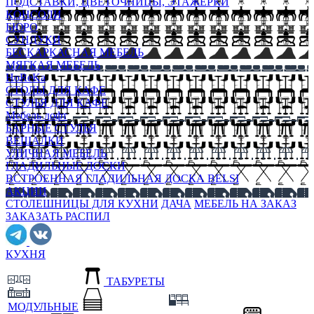
ПОДСТАВКИ, ЦВЕТОЧНИЦЫ, ЭТАЖЕРКИ
КОНСОЛИ
БЮРО
СУНДУКИ
БЕСКАРКАСНАЯ МЕБЕЛЬ
МЯГКАЯ МЕБЕЛЬ
HoReKa
СТОЛЫ ДЛЯ КАФЕ
СТУЛЬЯ ДЛЯ КАФЕ
Мебель лофт
БАРНЫЕ СТУЛЬЯ
ВЕШАЛКИ
УЛИЧНАЯ МЕБЕЛЬ
ГЛАДИЛЬНЫЕ ДОСКИ
ВСТРОЕННАЯ ГЛАДИЛЬНАЯ ДОСКА BELSI
АКЦИИ
СТОЛЕШНИЦЫ ДЛЯ КУХНИ
ДАЧА
МЕБЕЛЬ НА ЗАКАЗ
ЗАКАЗАТЬ РАСПИЛ
КУХНЯ
ТАБУРЕТЫ
МОДУЛЬНЫЕ