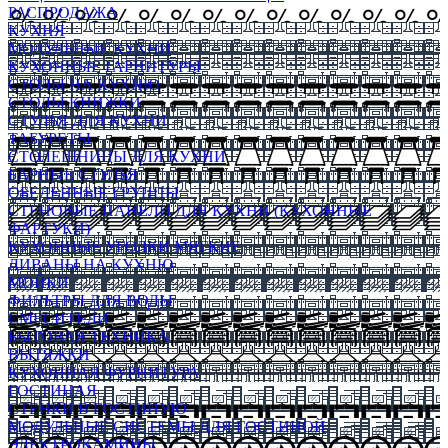
РАСПРОДАЖА
КУХНЯ
МОДУЛЬНЫЕ КУХНИ
КУХОННЫЕ ГАРНИТУРЫ
СТОЛЫ НА КУХНЮ
СТОЛЫ КНИЖКИ
СТУЛЬЯ ДЛЯ КУХНИ
ТАБУРЕТЫ
СТОЛЕШНИЦЫ ДЛЯ КУХНИ
БАРНЫЕ СТУЛЬЯ
ОБЕДЕННЫЕ ГРУППЫ
СТЕНОВЫЕ ПАНЕЛИ ДЛЯ КУХНИ (КУХОННЫЕ
ФАРТУКИ)
КУХОННЫЕ УГОЛКИ МЯГКИЕ
ДИВАНЫ НА КУХНЮ
МОЙКИ
ФИЛЬТРЫ ДЛЯ ВОДЫ
СМЕСИТЕЛИ
БЫТОВАЯ ТЕХНИКА
ВЫТЯЖКИ
КУХОННАЯ ФУРНИТУРА
ГОСТИНАЯ
СТЕНКИ В ГОСТИНУЮ
МОДУЛЬНЫЕ СИСТЕМЫ ДЛЯ ГОСТИНОЙ
ЭЛЕКТРОКАМИНЫ