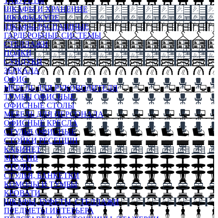
ТАБУРЕТЫ
ШКАФЫ И ХРАНЕНИЕ
ШКАФЫ-КУПЕ
ШКАФЫ-РАСПАШНЫЕ
ГАРДЕРОБНЫЕ СИСТЕМЫ
СТЕЛЛАЖИ
ПОЛКИ
СУНДУКИ
ЗЕРКАЛА
ОФИС
МЕБЕЛЬ ДЛЯ РУКОВОДИТЕЛЯ
ТУМБЫ ОФИСНЫЕ
ОФИСНЫЕ СТОЛЫ
МЕБЕЛЬ ДЛЯ ПЕРСОНАЛА
ОФИСНЫЕ КРЕСЛА
СТУЛЬЯ ОФИСНЫЕ
СТОЙКИ РЕСЕПШН
КАБИНЕТ
МАССИВ
СТОЛЫ
СТУЛЬЯ, БАНКЕТКИ
КОМОДЫ И ТУМБЫ
КРОВАТИ
ШКАФЫ, БУФЕТЫ, СТЕЛЛАЖИ
ПРЕДМЕТЫ ИНТЕРЬЕРА