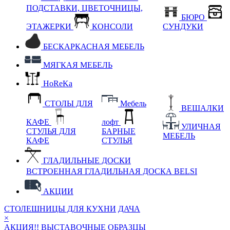
ПОДСТАВКИ, ЦВЕТОЧНИЦЫ,
БЮРО
ЭТАЖЕРКИ
КОНСОЛИ
СУНДУКИ
БЕСКАРКАСНАЯ МЕБЕЛЬ
МЯГКАЯ МЕБЕЛЬ
HoReKa
СТОЛЫ ДЛЯ
Мебель
ВЕШАЛКИ
КАФЕ
лофт
УЛИЧНАЯ
СТУЛЬЯ ДЛЯ
БАРНЫЕ
МЕБЕЛЬ
КАФЕ
СТУЛЬЯ
ГЛАДИЛЬНЫЕ ДОСКИ
ВСТРОЕННАЯ ГЛАДИЛЬНАЯ ДОСКА BELSI
АКЦИИ
СТОЛЕШНИЦЫ ДЛЯ КУХНИ
ДАЧА
×
АКЦИЯ!! ВЫСТАВОЧНЫЕ ОБРАЗЦЫ