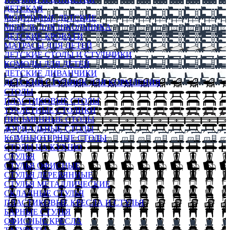
ДЕТСКАЯ
МОДУЛЬНЫЕ ДЕТСКИЕ
МЕБЕЛЬ ДЛЯ ШКОЛЬНИКА
ДЕТСКИЕ КРОВАТИ
МАТРАСЫ ДЛЯ ДЕТЕЙ
ДЕТСКИЕ СТОЛЫ И СТУЛЬЧИКИ
КОМОДЫ ДЛЯ ДЕТЕЙ
ДЕТСКИЕ ДИВАНЧИКИ
ДЕТСКИЙ СТУЛЬЧИК ДЛЯ КОРМЛЕНИЯ
СТОЛЫ
ПЛАСТИКОВЫЕ СТОЛЫ
ТУАЛЕТНЫЕ СТОЛИКИ
ПИСЬМЕННЫЕ СТОЛЫ
ЖУРНАЛЬНЫЕ СТОЛЫ
КОМПЬЮТЕРНЫЕ СТОЛЫ
СТОЛЫ НА КУХНЮ
СТУЛЬЯ
СТУЛЬЯ ОФИСНЫЕ
СТУЛЬЯ ДЕРЕВЯННЫЕ
СТУЛЬЯ МЕТАЛЛИЧЕСКИЕ
СКЛАДНЫЕ СТУЛЬЯ
ПЛАСТИКОВЫЕ КРЕСЛА И СТУЛЬЯ
БАРНЫЕ СТУЛЬЯ
ОФИСНЫЕ КРЕСЛА