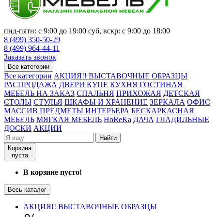
пнд-пятн: с 9:00 до 19:00 суб, вскр: с 9:00 до 18:00
8 (499) 350-50-29
8 (499) 964-44-11
Заказать звонок
Все категории
Все категории
АКЦИЯ!! ВЫСТАВОЧНЫЕ ОБРАЗЦЫ
РАСПРОДАЖА
ДВЕРИ КУПЕ
КУХНЯ
ГОСТИНАЯ
МЕБЕЛЬ НА ЗАКАЗ
СПАЛЬНЯ
ПРИХОЖАЯ
ДЕТСКАЯ
СТОЛЫ
СТУЛЬЯ
ШКАФЫ И ХРАНЕНИЕ
ЗЕРКАЛА
ОФИС
МАССИВ
ПРЕДМЕТЫ ИНТЕРЬЕРА
БЕСКАРКАСНАЯ
МЕБЕЛЬ
МЯГКАЯ МЕБЕЛЬ
HoReKa
ДАЧА
ГЛАДИЛЬНЫЕ
ДОСКИ
АКЦИИ
Найти
Корзина
пуста
В корзине пусто!
Весь каталог
АКЦИЯ!! ВЫСТАВОЧНЫЕ ОБРАЗЦЫ