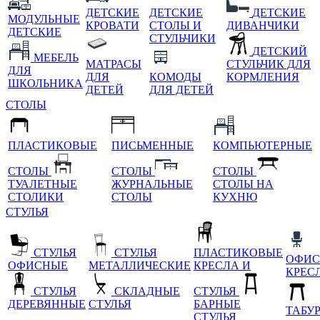
ДЕТСКИЕ
ДЕТСКИЕ
ДЕТСКИЕ
МОДУЛЬНЫЕ
КРОВАТИ
СТОЛЫ И
ДИВАНЧИКИ
ДЕТСКИЕ
СТУЛЬЧИКИ
ДЕТСКИЙ
МЕБЕЛЬ
МАТРАСЫ
СТУЛЬЧИК ДЛЯ
ДЛЯ
ДЛЯ
КОМОДЫ
КОРМЛЕНИЯ
ШКОЛЬНИКА
ДЕТЕЙ
ДЛЯ ДЕТЕЙ
СТОЛЫ
ПЛАСТИКОВЫЕ
ПИСЬМЕННЫЕ
КОМПЬЮТЕРНЫЕ
СТОЛЫ
СТОЛЫ
СТОЛЫ
ТУАЛЕТНЫЕ
ЖУРНАЛЬНЫЕ
СТОЛЫ НА
СТОЛИКИ
СТОЛЫ
КУХНЮ
СТУЛЬЯ
СТУЛЬЯ
СТУЛЬЯ
ПЛАСТИКОВЫЕ
ОФИС
ОФИСНЫЕ
МЕТАЛЛИЧЕСКИЕ
КРЕСЛА И
КРЕС
СТУЛЬЯ
СКЛАДНЫЕ
СТУЛЬЯ
ДЕРЕВЯННЫЕ
СТУЛЬЯ
БАРНЫЕ
ТАБУ
СТУЛЬЯ