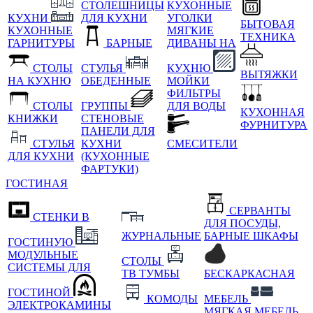
СТОЛЕШНИЦЫ
КУХОННЫЕ
КУХНИ
ДЛЯ КУХНИ
УГОЛКИ
БЫТОВАЯ
КУХОННЫЕ
МЯГКИЕ
ТЕХНИКА
ГАРНИТУРЫ
БАРНЫЕ
ДИВАНЫ НА
СТОЛЫ
СТУЛЬЯ
КУХНЮ
ВЫТЯЖКИ
НА КУХНЮ
ОБЕДЕННЫЕ
МОЙКИ
ФИЛЬТРЫ
СТОЛЫ
ГРУППЫ
ДЛЯ ВОДЫ
КУХОННАЯ
КНИЖКИ
СТЕНОВЫЕ
ФУРНИТУРА
ПАНЕЛИ ДЛЯ
СТУЛЬЯ
КУХНИ
СМЕСИТЕЛИ
ДЛЯ КУХНИ
(КУХОННЫЕ
ФАРТУКИ)
ГОСТИНАЯ
СЕРВАНТЫ
СТЕНКИ В
ДЛЯ ПОСУДЫ,
ЖУРНАЛЬНЫЕ
БАРНЫЕ ШКАФЫ
ГОСТИНУЮ
МОДУЛЬНЫЕ
СТОЛЫ
СИСТЕМЫ ДЛЯ
ТВ ТУМБЫ
БЕСКАРКАСНАЯ
ГОСТИНОЙ
КОМОДЫ
МЕБЕЛЬ
ЭЛЕКТРОКАМИНЫ
МЯГКАЯ МЕБЕЛЬ