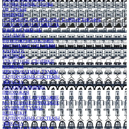
ЖУРНАЛЬНЫЕ СТОЛЫ
ТВ ТУМБЫ
КОМОДЫ
СЕРВАНТЫ ДЛЯ ПОСУДЫ, БАРНЫЕ ШКАФЫ
БЕСКАРКАСНАЯ МЕБЕЛЬ
МЯГКАЯ МЕБЕЛЬ
СПАЛЬНЯ
ИНТЕРЬЕРЫ СПАЛЬНИ
МОДУЛЬНЫЕ СПАЛЬНИ
КРОВАТИ
МАТРАСЫ
ТУАЛЕТНЫЕ СТОЛИКИ
КОМОДЫ
ПРИКРОВАТНЫЕ ТУМБЫ
ГАРДЕРОБНЫЕ СИСТЕМЫ
ЗЕРКАЛА
ЭЛЕКТРОКАМИНЫ
ПРИХОЖАЯ
МАЛЕНЬКИЕ ПРИХОЖИЕ
МОДУЛЬНЫЕ ПРИХОЖИЕ
ОБУВНЫЕ ТУМБЫ
ВЕШАЛКИ
ГАРДЕРОБНЫЕ СИСТЕМЫ
ЗЕРКАЛА
ПУФИКИ И БАНКЕТКИ