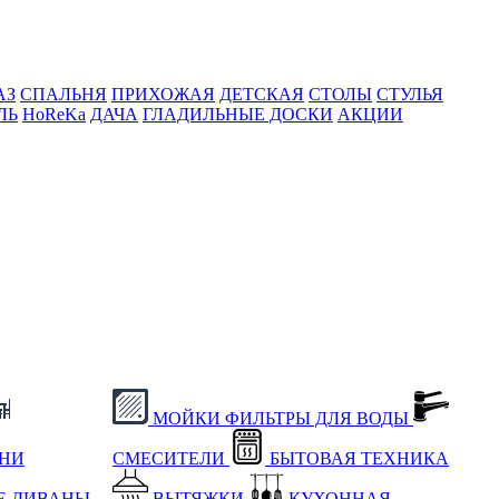
АЗ
СПАЛЬНЯ
ПРИХОЖАЯ
ДЕТСКАЯ
СТОЛЫ
СТУЛЬЯ
ЛЬ
HoReKa
ДАЧА
ГЛАДИЛЬНЫЕ ДОСКИ
АКЦИИ
МОЙКИ
ФИЛЬТРЫ ДЛЯ ВОДЫ
ХНИ
СМЕСИТЕЛИ
БЫТОВАЯ ТЕХНИКА
Е
ДИВАНЫ
ВЫТЯЖКИ
КУХОННАЯ