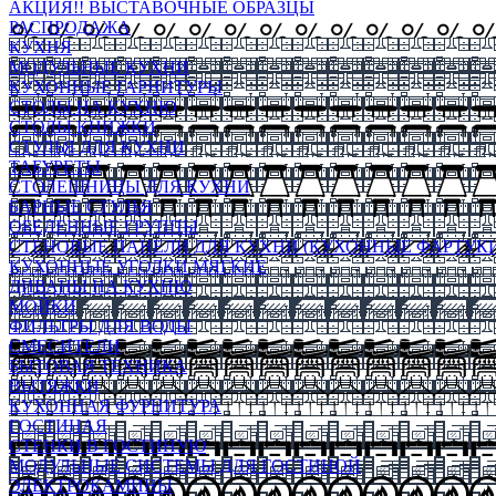
АКЦИЯ!! ВЫСТАВОЧНЫЕ ОБРАЗЦЫ
РАСПРОДАЖА
КУХНЯ
МОДУЛЬНЫЕ КУХНИ
КУХОННЫЕ ГАРНИТУРЫ
СТОЛЫ НА КУХНЮ
СТОЛЫ КНИЖКИ
СТУЛЬЯ ДЛЯ КУХНИ
ТАБУРЕТЫ
СТОЛЕШНИЦЫ ДЛЯ КУХНИ
БАРНЫЕ СТУЛЬЯ
ОБЕДЕННЫЕ ГРУППЫ
СТЕНОВЫЕ ПАНЕЛИ ДЛЯ КУХНИ (КУХОННЫЕ ФАРТУКИ
КУХОННЫЕ УГОЛКИ МЯГКИЕ
ДИВАНЫ НА КУХНЮ
МОЙКИ
ФИЛЬТРЫ ДЛЯ ВОДЫ
СМЕСИТЕЛИ
БЫТОВАЯ ТЕХНИКА
ВЫТЯЖКИ
КУХОННАЯ ФУРНИТУРА
ГОСТИНАЯ
СТЕНКИ В ГОСТИНУЮ
МОДУЛЬНЫЕ СИСТЕМЫ ДЛЯ ГОСТИНОЙ
ЭЛЕКТРОКАМИНЫ