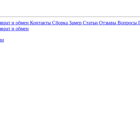
зврат и обмен
Контакты
Сборка
Замер
Статьи
Отзывы
Вопросы
зврат и обмен
ли