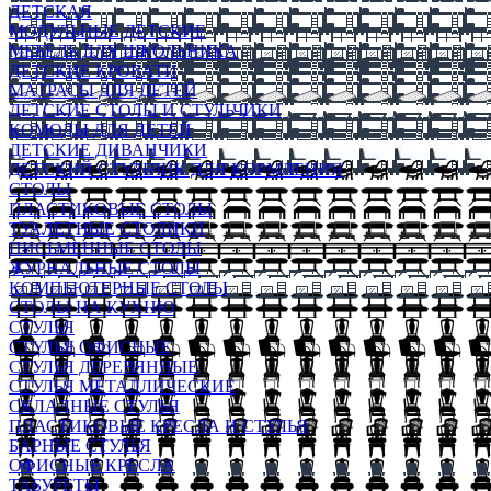
ДЕТСКАЯ
МОДУЛЬНЫЕ ДЕТСКИЕ
МЕБЕЛЬ ДЛЯ ШКОЛЬНИКА
ДЕТСКИЕ КРОВАТИ
МАТРАСЫ ДЛЯ ДЕТЕЙ
ДЕТСКИЕ СТОЛЫ И СТУЛЬЧИКИ
КОМОДЫ ДЛЯ ДЕТЕЙ
ДЕТСКИЕ ДИВАНЧИКИ
ДЕТСКИЙ СТУЛЬЧИК ДЛЯ КОРМЛЕНИЯ
СТОЛЫ
ПЛАСТИКОВЫЕ СТОЛЫ
ТУАЛЕТНЫЕ СТОЛИКИ
ПИСЬМЕННЫЕ СТОЛЫ
ЖУРНАЛЬНЫЕ СТОЛЫ
КОМПЬЮТЕРНЫЕ СТОЛЫ
СТОЛЫ НА КУХНЮ
СТУЛЬЯ
СТУЛЬЯ ОФИСНЫЕ
СТУЛЬЯ ДЕРЕВЯННЫЕ
СТУЛЬЯ МЕТАЛЛИЧЕСКИЕ
СКЛАДНЫЕ СТУЛЬЯ
ПЛАСТИКОВЫЕ КРЕСЛА И СТУЛЬЯ
БАРНЫЕ СТУЛЬЯ
ОФИСНЫЕ КРЕСЛА
ТАБУРЕТЫ