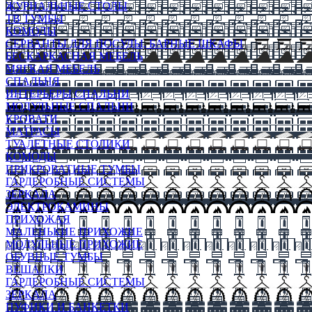
ЖУРНАЛЬНЫЕ СТОЛЫ
ТВ ТУМБЫ
КОМОДЫ
СЕРВАНТЫ ДЛЯ ПОСУДЫ, БАРНЫЕ ШКАФЫ
БЕСКАРКАСНАЯ МЕБЕЛЬ
МЯГКАЯ МЕБЕЛЬ
СПАЛЬНЯ
ИНТЕРЬЕРЫ СПАЛЬНИ
МОДУЛЬНЫЕ СПАЛЬНИ
КРОВАТИ
МАТРАСЫ
ТУАЛЕТНЫЕ СТОЛИКИ
КОМОДЫ
ПРИКРОВАТНЫЕ ТУМБЫ
ГАРДЕРОБНЫЕ СИСТЕМЫ
ЗЕРКАЛА
ЭЛЕКТРОКАМИНЫ
ПРИХОЖАЯ
МАЛЕНЬКИЕ ПРИХОЖИЕ
МОДУЛЬНЫЕ ПРИХОЖИЕ
ОБУВНЫЕ ТУМБЫ
ВЕШАЛКИ
ГАРДЕРОБНЫЕ СИСТЕМЫ
ЗЕРКАЛА
ПУФИКИ И БАНКЕТКИ