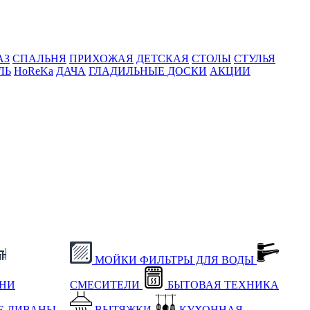
АЗ
СПАЛЬНЯ
ПРИХОЖАЯ
ДЕТСКАЯ
СТОЛЫ
СТУЛЬЯ
ЛЬ
HoReKa
ДАЧА
ГЛАДИЛЬНЫЕ ДОСКИ
АКЦИИ
МОЙКИ
ФИЛЬТРЫ ДЛЯ ВОДЫ
ХНИ
СМЕСИТЕЛИ
БЫТОВАЯ ТЕХНИКА
Е
ДИВАНЫ
ВЫТЯЖКИ
КУХОННАЯ