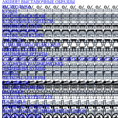
АКЦИЯ!! ВЫСТАВОЧНЫЕ ОБРАЗЦЫ
РАСПРОДАЖА
КУХНЯ
МОДУЛЬНЫЕ КУХНИ
КУХОННЫЕ ГАРНИТУРЫ
СТОЛЫ НА КУХНЮ
СТОЛЫ КНИЖКИ
СТУЛЬЯ ДЛЯ КУХНИ
ТАБУРЕТЫ
СТОЛЕШНИЦЫ ДЛЯ КУХНИ
БАРНЫЕ СТУЛЬЯ
ОБЕДЕННЫЕ ГРУППЫ
СТЕНОВЫЕ ПАНЕЛИ ДЛЯ КУХНИ (КУХОННЫЕ ФАРТУКИ
КУХОННЫЕ УГОЛКИ МЯГКИЕ
ДИВАНЫ НА КУХНЮ
МОЙКИ
ФИЛЬТРЫ ДЛЯ ВОДЫ
СМЕСИТЕЛИ
БЫТОВАЯ ТЕХНИКА
ВЫТЯЖКИ
КУХОННАЯ ФУРНИТУРА
ГОСТИНАЯ
СТЕНКИ В ГОСТИНУЮ
МОДУЛЬНЫЕ СИСТЕМЫ ДЛЯ ГОСТИНОЙ
ЭЛЕКТРОКАМИНЫ