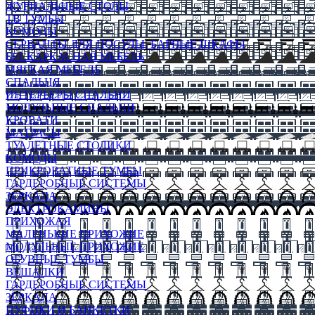
ЖУРНАЛЬНЫЕ СТОЛЫ
ТВ ТУМБЫ
КОМОДЫ
СЕРВАНТЫ ДЛЯ ПОСУДЫ, БАРНЫЕ ШКАФЫ
БЕСКАРКАСНАЯ МЕБЕЛЬ
МЯГКАЯ МЕБЕЛЬ
СПАЛЬНЯ
ИНТЕРЬЕРЫ СПАЛЬНИ
МОДУЛЬНЫЕ СПАЛЬНИ
КРОВАТИ
МАТРАСЫ
ТУАЛЕТНЫЕ СТОЛИКИ
КОМОДЫ
ПРИКРОВАТНЫЕ ТУМБЫ
ГАРДЕРОБНЫЕ СИСТЕМЫ
ЗЕРКАЛА
ЭЛЕКТРОКАМИНЫ
ПРИХОЖАЯ
МАЛЕНЬКИЕ ПРИХОЖИЕ
МОДУЛЬНЫЕ ПРИХОЖИЕ
ОБУВНЫЕ ТУМБЫ
ВЕШАЛКИ
ГАРДЕРОБНЫЕ СИСТЕМЫ
ЗЕРКАЛА
ПУФИКИ И БАНКЕТКИ