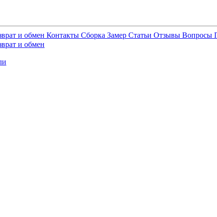
зврат и обмен
Контакты
Сборка
Замер
Статьи
Отзывы
Вопросы
зврат и обмен
ли