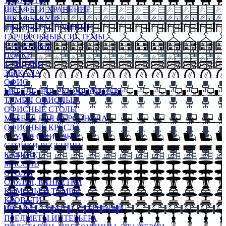
ТАБУРЕТЫ
ШКАФЫ И ХРАНЕНИЕ
ШКАФЫ-КУПЕ
ШКАФЫ-РАСПАШНЫЕ
ГАРДЕРОБНЫЕ СИСТЕМЫ
СТЕЛЛАЖИ
ПОЛКИ
СУНДУКИ
ЗЕРКАЛА
ОФИС
МЕБЕЛЬ ДЛЯ РУКОВОДИТЕЛЯ
ТУМБЫ ОФИСНЫЕ
ОФИСНЫЕ СТОЛЫ
МЕБЕЛЬ ДЛЯ ПЕРСОНАЛА
ОФИСНЫЕ КРЕСЛА
СТУЛЬЯ ОФИСНЫЕ
СТОЙКИ РЕСЕПШН
КАБИНЕТ
МАССИВ
СТОЛЫ
СТУЛЬЯ, БАНКЕТКИ
КОМОДЫ И ТУМБЫ
КРОВАТИ
ШКАФЫ, БУФЕТЫ, СТЕЛЛАЖИ
ПРЕДМЕТЫ ИНТЕРЬЕРА