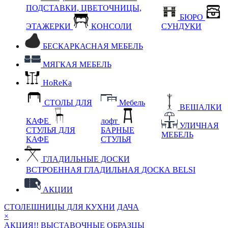
ПОДСТАВКИ, ЦВЕТОЧНИЦЫ,
БЮРО
ЭТАЖЕРКИ
КОНСОЛИ
СУНДУКИ
БЕСКАРКАСНАЯ МЕБЕЛЬ
МЯГКАЯ МЕБЕЛЬ
HoReKa
СТОЛЫ ДЛЯ
Мебель
ВЕШАЛКИ
КАФЕ
лофт
УЛИЧНАЯ
СТУЛЬЯ ДЛЯ
БАРНЫЕ
МЕБЕЛЬ
КАФЕ
СТУЛЬЯ
ГЛАДИЛЬНЫЕ ДОСКИ
ВСТРОЕННАЯ ГЛАДИЛЬНАЯ ДОСКА BELSI
АКЦИИ
СТОЛЕШНИЦЫ ДЛЯ КУХНИ
ДАЧА
×
АКЦИЯ!! ВЫСТАВОЧНЫЕ ОБРАЗЦЫ