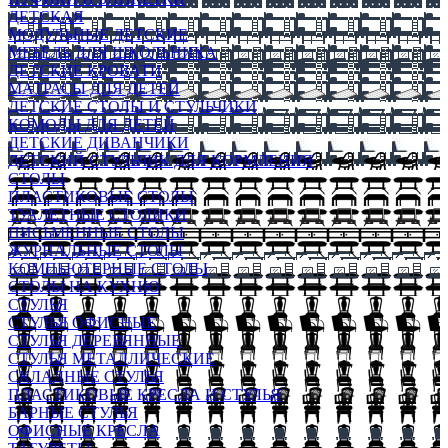
ДЕТСКАЯ
МОДУЛЬНЫЕ ДЕТСКИЕ
МЕБЕЛЬ ДЛЯ ШКОЛЬНИКА
ДЕТСКИЕ КРОВАТИ
МАТРАСЫ ДЛЯ ДЕТЕЙ
ДЕТСКИЕ СТОЛЫ И СТУЛЬЧИКИ
КОМОДЫ ДЛЯ ДЕТЕЙ
ДЕТСКИЕ ДИВАНЧИКИ
ДЕТСКИЙ СТУЛЬЧИК ДЛЯ КОРМЛЕНИЯ
СТОЛЫ
ПЛАСТИКОВЫЕ СТОЛЫ
ТУАЛЕТНЫЕ СТОЛИКИ
ПИСЬМЕННЫЕ СТОЛЫ
ЖУРНАЛЬНЫЕ СТОЛЫ
КОМПЬЮТЕРНЫЕ СТОЛЫ
СТОЛЫ НА КУХНЮ
СТУЛЬЯ
СТУЛЬЯ ОФИСНЫЕ
СТУЛЬЯ ДЕРЕВЯННЫЕ
СТУЛЬЯ МЕТАЛЛИЧЕСКИЕ
СКЛАДНЫЕ СТУЛЬЯ
ПЛАСТИКОВЫЕ КРЕСЛА И СТУЛЬЯ
БАРНЫЕ СТУЛЬЯ
ОФИСНЫЕ КРЕСЛА