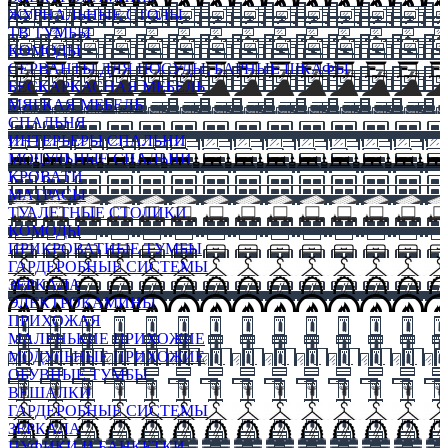
ЖУРНАЛЬНЫЕ СТОЛЫ
ТВ ТУМБЫ
КОМОДЫ
СЕРВАНТЫ ДЛЯ ПОСУДЫ, БАРНЫЕ ШКАФЫ
БЕСКАРКАСНАЯ МЕБЕЛЬ
МЯГКАЯ МЕБЕЛЬ
СПАЛЬНЯ
ИНТЕРЬЕРЫ СПАЛЬНИ
МОДУЛЬНЫЕ СПАЛЬНИ
КРОВАТИ
МАТРАСЫ
ТУАЛЕТНЫЕ СТОЛИКИ
КОМОДЫ
ПРИКРОВАТНЫЕ ТУМБЫ
ГАРДЕРОБНЫЕ СИСТЕМЫ
ЗЕРКАЛА
ЭЛЕКТРОКАМИНЫ
ПРИХОЖАЯ
МАЛЕНЬКИЕ ПРИХОЖИЕ
МОДУЛЬНЫЕ ПРИХОЖИЕ
ОБУВНЫЕ ТУМБЫ
ВЕШАЛКИ
ГАРДЕРОБНЫЕ СИСТЕМЫ
ЗЕРКАЛА
ПУФИКИ И БАНКЕТКИ