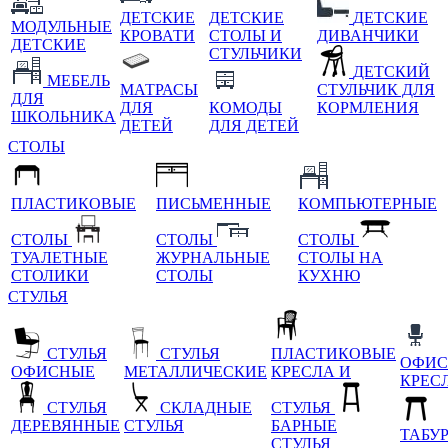
ДЕТСКИЕ
ДЕТСКИЕ
ДЕТСКИЕ
МОДУЛЬНЫЕ
КРОВАТИ
СТОЛЫ И
ДИВАНЧИКИ
ДЕТСКИЕ
СТУЛЬЧИКИ
ДЕТСКИЙ
МЕБЕЛЬ
МАТРАСЫ
СТУЛЬЧИК ДЛЯ
ДЛЯ
ДЛЯ
КОМОДЫ
КОРМЛЕНИЯ
ШКОЛЬНИКА
ДЕТЕЙ
ДЛЯ ДЕТЕЙ
СТОЛЫ
ПЛАСТИКОВЫЕ
ПИСЬМЕННЫЕ
КОМПЬЮТЕРНЫЕ
СТОЛЫ
СТОЛЫ
СТОЛЫ
ТУАЛЕТНЫЕ
ЖУРНАЛЬНЫЕ
СТОЛЫ НА
СТОЛИКИ
СТОЛЫ
КУХНЮ
СТУЛЬЯ
СТУЛЬЯ
СТУЛЬЯ
ПЛАСТИКОВЫЕ
ОФИС
ОФИСНЫЕ
МЕТАЛЛИЧЕСКИЕ
КРЕСЛА И
КРЕС
СТУЛЬЯ
СКЛАДНЫЕ
СТУЛЬЯ
ДЕРЕВЯННЫЕ
СТУЛЬЯ
БАРНЫЕ
ТАБУ
СТУЛЬЯ