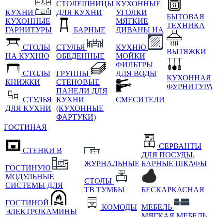
СТОЛЕШНИЦЫ
КУХОННЫЕ
КУХНИ
ДЛЯ КУХНИ
УГОЛКИ
БЫТОВАЯ
КУХОННЫЕ
МЯГКИЕ
ТЕХНИКА
ГАРНИТУРЫ
БАРНЫЕ
ДИВАНЫ НА
СТОЛЫ
СТУЛЬЯ
КУХНЮ
ВЫТЯЖКИ
НА КУХНЮ
ОБЕДЕННЫЕ
МОЙКИ
ФИЛЬТРЫ
СТОЛЫ
ГРУППЫ
ДЛЯ ВОДЫ
КУХОННАЯ
КНИЖКИ
СТЕНОВЫЕ
ФУРНИТУРА
ПАНЕЛИ ДЛЯ
СТУЛЬЯ
КУХНИ
СМЕСИТЕЛИ
ДЛЯ КУХНИ
(КУХОННЫЕ
ФАРТУКИ)
ГОСТИНАЯ
СЕРВАНТЫ
СТЕНКИ В
ДЛЯ ПОСУДЫ,
ЖУРНАЛЬНЫЕ
БАРНЫЕ ШКАФЫ
ГОСТИНУЮ
МОДУЛЬНЫЕ
СТОЛЫ
СИСТЕМЫ ДЛЯ
ТВ ТУМБЫ
БЕСКАРКАСНАЯ
ГОСТИНОЙ
КОМОДЫ
МЕБЕЛЬ
ЭЛЕКТРОКАМИНЫ
МЯГКАЯ МЕБЕЛЬ