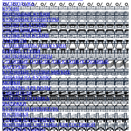
РАСПРОДАЖА
КУХНЯ
МОДУЛЬНЫЕ КУХНИ
КУХОННЫЕ ГАРНИТУРЫ
СТОЛЫ НА КУХНЮ
СТОЛЫ КНИЖКИ
СТУЛЬЯ ДЛЯ КУХНИ
ТАБУРЕТЫ
СТОЛЕШНИЦЫ ДЛЯ КУХНИ
БАРНЫЕ СТУЛЬЯ
ОБЕДЕННЫЕ ГРУППЫ
СТЕНОВЫЕ ПАНЕЛИ ДЛЯ КУХНИ (КУХОННЫЕ
ФАРТУКИ)
КУХОННЫЕ УГОЛКИ МЯГКИЕ
ДИВАНЫ НА КУХНЮ
МОЙКИ
ФИЛЬТРЫ ДЛЯ ВОДЫ
СМЕСИТЕЛИ
БЫТОВАЯ ТЕХНИКА
ВЫТЯЖКИ
КУХОННАЯ ФУРНИТУРА
ГОСТИНАЯ
СТЕНКИ В ГОСТИНУЮ
МОДУЛЬНЫЕ СИСТЕМЫ ДЛЯ ГОСТИНОЙ
ЭЛЕКТРОКАМИНЫ