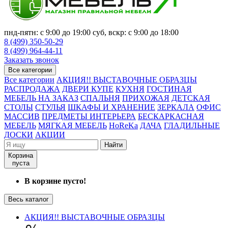
пнд-пятн: с 9:00 до 19:00 суб, вскр: с 9:00 до 18:00
8 (499) 350-50-29
8 (499) 964-44-11
Заказать звонок
Все категории
Все категории
АКЦИЯ!! ВЫСТАВОЧНЫЕ ОБРАЗЦЫ
РАСПРОДАЖА
ДВЕРИ КУПЕ
КУХНЯ
ГОСТИНАЯ
МЕБЕЛЬ НА ЗАКАЗ
СПАЛЬНЯ
ПРИХОЖАЯ
ДЕТСКАЯ
СТОЛЫ
СТУЛЬЯ
ШКАФЫ И ХРАНЕНИЕ
ЗЕРКАЛА
ОФИС
МАССИВ
ПРЕДМЕТЫ ИНТЕРЬЕРА
БЕСКАРКАСНАЯ
МЕБЕЛЬ
МЯГКАЯ МЕБЕЛЬ
HoReKa
ДАЧА
ГЛАДИЛЬНЫЕ
ДОСКИ
АКЦИИ
Найти
Корзина
пуста
В корзине пусто!
Весь каталог
АКЦИЯ!! ВЫСТАВОЧНЫЕ ОБРАЗЦЫ