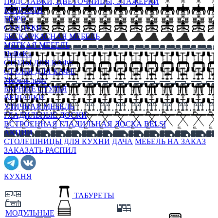
ПОДСТАВКИ, ЦВЕТОЧНИЦЫ, ЭТАЖЕРКИ
КОНСОЛИ
БЮРО
СУНДУКИ
БЕСКАРКАСНАЯ МЕБЕЛЬ
МЯГКАЯ МЕБЕЛЬ
HoReKa
СТОЛЫ ДЛЯ КАФЕ
СТУЛЬЯ ДЛЯ КАФЕ
Мебель лофт
БАРНЫЕ СТУЛЬЯ
ВЕШАЛКИ
УЛИЧНАЯ МЕБЕЛЬ
ГЛАДИЛЬНЫЕ ДОСКИ
ВСТРОЕННАЯ ГЛАДИЛЬНАЯ ДОСКА BELSI
АКЦИИ
СТОЛЕШНИЦЫ ДЛЯ КУХНИ
ДАЧА
МЕБЕЛЬ НА ЗАКАЗ
ЗАКАЗАТЬ РАСПИЛ
КУХНЯ
ТАБУРЕТЫ
МОДУЛЬНЫЕ