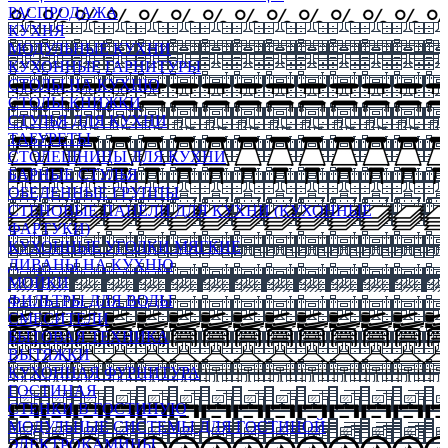
РАСПРОДАЖА
КУХНЯ
МОДУЛЬНЫЕ КУХНИ
КУХОННЫЕ ГАРНИТУРЫ
СТОЛЫ НА КУХНЮ
СТОЛЫ КНИЖКИ
СТУЛЬЯ ДЛЯ КУХНИ
ТАБУРЕТЫ
СТОЛЕШНИЦЫ ДЛЯ КУХНИ
БАРНЫЕ СТУЛЬЯ
ОБЕДЕННЫЕ ГРУППЫ
СТЕНОВЫЕ ПАНЕЛИ ДЛЯ КУХНИ (КУХОННЫЕ
ФАРТУКИ)
КУХОННЫЕ УГОЛКИ МЯГКИЕ
ДИВАНЫ НА КУХНЮ
МОЙКИ
ФИЛЬТРЫ ДЛЯ ВОДЫ
СМЕСИТЕЛИ
БЫТОВАЯ ТЕХНИКА
ВЫТЯЖКИ
КУХОННАЯ ФУРНИТУРА
ГОСТИНАЯ
СТЕНКИ В ГОСТИНУЮ
МОДУЛЬНЫЕ СИСТЕМЫ ДЛЯ ГОСТИНОЙ
ЭЛЕКТРОКАМИНЫ