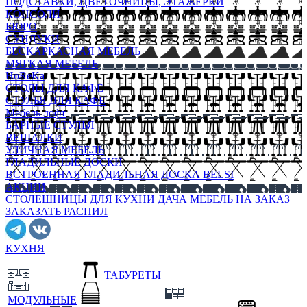
ПОДСТАВКИ, ЦВЕТОЧНИЦЫ, ЭТАЖЕРКИ
КОНСОЛИ
БЮРО
СУНДУКИ
БЕСКАРКАСНАЯ МЕБЕЛЬ
МЯГКАЯ МЕБЕЛЬ
HoReKa
СТОЛЫ ДЛЯ КАФЕ
СТУЛЬЯ ДЛЯ КАФЕ
Мебель лофт
БАРНЫЕ СТУЛЬЯ
ВЕШАЛКИ
УЛИЧНАЯ МЕБЕЛЬ
ГЛАДИЛЬНЫЕ ДОСКИ
ВСТРОЕННАЯ ГЛАДИЛЬНАЯ ДОСКА BELSI
АКЦИИ
СТОЛЕШНИЦЫ ДЛЯ КУХНИ
ДАЧА
МЕБЕЛЬ НА ЗАКАЗ
ЗАКАЗАТЬ РАСПИЛ
КУХНЯ
ТАБУРЕТЫ
МОДУЛЬНЫЕ