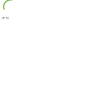
/*
*/