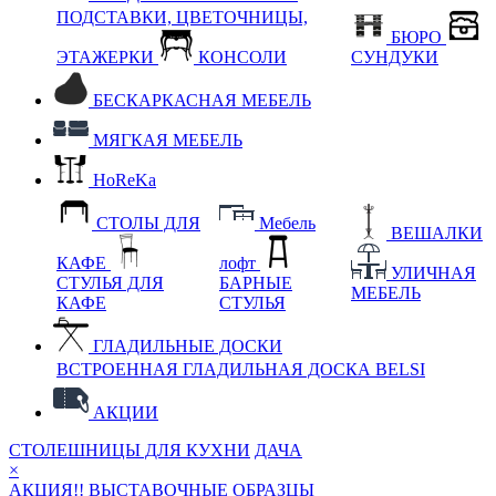
ПОДСТАВКИ, ЦВЕТОЧНИЦЫ,
БЮРО
ЭТАЖЕРКИ
КОНСОЛИ
СУНДУКИ
БЕСКАРКАСНАЯ МЕБЕЛЬ
МЯГКАЯ МЕБЕЛЬ
HoReKa
СТОЛЫ ДЛЯ
Мебель
ВЕШАЛКИ
КАФЕ
лофт
УЛИЧНАЯ
СТУЛЬЯ ДЛЯ
БАРНЫЕ
МЕБЕЛЬ
КАФЕ
СТУЛЬЯ
ГЛАДИЛЬНЫЕ ДОСКИ
ВСТРОЕННАЯ ГЛАДИЛЬНАЯ ДОСКА BELSI
АКЦИИ
СТОЛЕШНИЦЫ ДЛЯ КУХНИ
ДАЧА
×
АКЦИЯ!! ВЫСТАВОЧНЫЕ ОБРАЗЦЫ