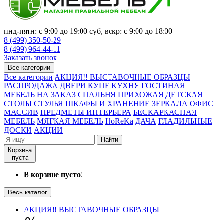
пнд-пятн: с 9:00 до 19:00 суб, вскр: с 9:00 до 18:00
8 (499) 350-50-29
8 (499) 964-44-11
Заказать звонок
Все категории
Все категории
АКЦИЯ!! ВЫСТАВОЧНЫЕ ОБРАЗЦЫ
РАСПРОДАЖА
ДВЕРИ КУПЕ
КУХНЯ
ГОСТИНАЯ
МЕБЕЛЬ НА ЗАКАЗ
СПАЛЬНЯ
ПРИХОЖАЯ
ДЕТСКАЯ
СТОЛЫ
СТУЛЬЯ
ШКАФЫ И ХРАНЕНИЕ
ЗЕРКАЛА
ОФИС
МАССИВ
ПРЕДМЕТЫ ИНТЕРЬЕРА
БЕСКАРКАСНАЯ
МЕБЕЛЬ
МЯГКАЯ МЕБЕЛЬ
HoReKa
ДАЧА
ГЛАДИЛЬНЫЕ
ДОСКИ
АКЦИИ
Найти
Корзина
пуста
В корзине пусто!
Весь каталог
АКЦИЯ!! ВЫСТАВОЧНЫЕ ОБРАЗЦЫ