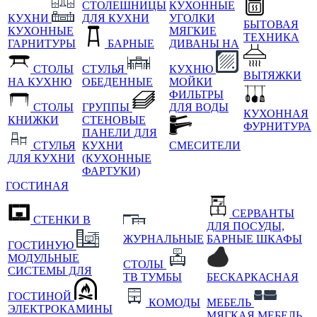
СТОЛЕШНИЦЫ
КУХОННЫЕ
КУХНИ
ДЛЯ КУХНИ
УГОЛКИ
БЫТОВАЯ
КУХОННЫЕ
МЯГКИЕ
ТЕХНИКА
ГАРНИТУРЫ
БАРНЫЕ
ДИВАНЫ НА
СТОЛЫ
СТУЛЬЯ
КУХНЮ
ВЫТЯЖКИ
НА КУХНЮ
ОБЕДЕННЫЕ
МОЙКИ
ФИЛЬТРЫ
СТОЛЫ
ГРУППЫ
ДЛЯ ВОДЫ
КУХОННАЯ
КНИЖКИ
СТЕНОВЫЕ
ФУРНИТУРА
ПАНЕЛИ ДЛЯ
СТУЛЬЯ
КУХНИ
СМЕСИТЕЛИ
ДЛЯ КУХНИ
(КУХОННЫЕ
ФАРТУКИ)
ГОСТИНАЯ
СЕРВАНТЫ
СТЕНКИ В
ДЛЯ ПОСУДЫ,
ЖУРНАЛЬНЫЕ
БАРНЫЕ ШКАФЫ
ГОСТИНУЮ
МОДУЛЬНЫЕ
СТОЛЫ
СИСТЕМЫ ДЛЯ
ТВ ТУМБЫ
БЕСКАРКАСНАЯ
ГОСТИНОЙ
КОМОДЫ
МЕБЕЛЬ
ЭЛЕКТРОКАМИНЫ
МЯГКАЯ МЕБЕЛЬ