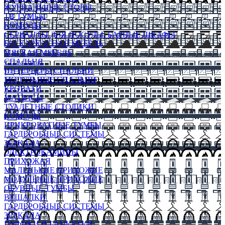
ЖУРНАЛЬНЫЕ СТОЛЫ
ТВ ТУМБЫ
КОМОДЫ
СЕРВАНТЫ ДЛЯ ПОСУДЫ, БАРНЫЕ ШКАФЫ
БЕСКАРКАСНАЯ МЕБЕЛЬ
МЯГКАЯ МЕБЕЛЬ
СПАЛЬНЯ
ИНТЕРЬЕРЫ СПАЛЬНИ
МОДУЛЬНЫЕ СПАЛЬНИ
КРОВАТИ
МАТРАСЫ
ТУАЛЕТНЫЕ СТОЛИКИ
КОМОДЫ
ПРИКРОВАТНЫЕ ТУМБЫ
ГАРДЕРОБНЫЕ СИСТЕМЫ
ЗЕРКАЛА
ЭЛЕКТРОКАМИНЫ
ПРИХОЖАЯ
МАЛЕНЬКИЕ ПРИХОЖИЕ
МОДУЛЬНЫЕ ПРИХОЖИЕ
ОБУВНЫЕ ТУМБЫ
ВЕШАЛКИ
ГАРДЕРОБНЫЕ СИСТЕМЫ
ЗЕРКАЛА
ПУФИКИ И БАНКЕТКИ