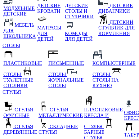
ДЕТСКИЕ
ДЕТСКИЕ
ДЕТСКИЕ
МОДУЛЬНЫЕ
КРОВАТИ
СТОЛЫ И
ДИВАНЧИКИ
ДЕТСКИЕ
СТУЛЬЧИКИ
ДЕТСКИЙ
МЕБЕЛЬ
МАТРАСЫ
СТУЛЬЧИК ДЛЯ
ДЛЯ
ДЛЯ
КОМОДЫ
КОРМЛЕНИЯ
ШКОЛЬНИКА
ДЕТЕЙ
ДЛЯ ДЕТЕЙ
СТОЛЫ
ПЛАСТИКОВЫЕ
ПИСЬМЕННЫЕ
КОМПЬЮТЕРНЫЕ
СТОЛЫ
СТОЛЫ
СТОЛЫ
ТУАЛЕТНЫЕ
ЖУРНАЛЬНЫЕ
СТОЛЫ НА
СТОЛИКИ
СТОЛЫ
КУХНЮ
СТУЛЬЯ
СТУЛЬЯ
СТУЛЬЯ
ПЛАСТИКОВЫЕ
ОФИС
ОФИСНЫЕ
МЕТАЛЛИЧЕСКИЕ
КРЕСЛА И
КРЕС
СТУЛЬЯ
СКЛАДНЫЕ
СТУЛЬЯ
ДЕРЕВЯННЫЕ
СТУЛЬЯ
БАРНЫЕ
ТАБУ
СТУЛЬЯ