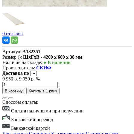
0 отзывов
Артикул:
А182351
Размер ():
ШxГxВ - 4200 x 600 x 38 мм
Наличие на складе:
● В наличии
Производитель:
СКИФ
Доставка
по
9 950 р.
9 950 р.
%
В корзину
Купить в 1 клик
Способы оплаты:
Оплата наличными при получении
Банковский перевод
Банковской картой
Доп. товары
Описание
Характеристики
С этим товаром