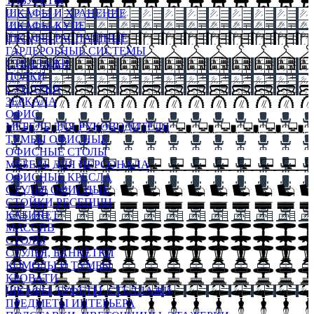
ТАБУРЕТЫ
ШКАФЫ И ХРАНЕНИЕ
ШКАФЫ-КУПЕ
ШКАФЫ-РАСПАШНЫЕ
ГАРДЕРОБНЫЕ СИСТЕМЫ
СТЕЛЛАЖИ
ПОЛКИ
СУНДУКИ
ЗЕРКАЛА
ОФИС
МЕБЕЛЬ ДЛЯ РУКОВОДИТЕЛЯ
ТУМБЫ ОФИСНЫЕ
ОФИСНЫЕ СТОЛЫ
МЕБЕЛЬ ДЛЯ ПЕРСОНАЛА
ОФИСНЫЕ КРЕСЛА
СТУЛЬЯ ОФИСНЫЕ
СТОЙКИ РЕСЕПШН
КАБИНЕТ
МАССИВ
СТОЛЫ
СТУЛЬЯ, БАНКЕТКИ
КОМОДЫ И ТУМБЫ
КРОВАТИ
ШКАФЫ, БУФЕТЫ, СТЕЛЛАЖИ
ПРЕДМЕТЫ ИНТЕРЬЕРА