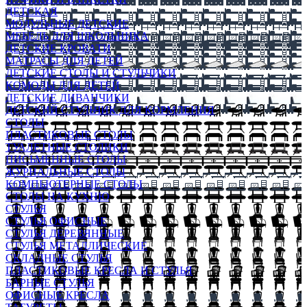
ДЕТСКАЯ
МОДУЛЬНЫЕ ДЕТСКИЕ
МЕБЕЛЬ ДЛЯ ШКОЛЬНИКА
ДЕТСКИЕ КРОВАТИ
МАТРАСЫ ДЛЯ ДЕТЕЙ
ДЕТСКИЕ СТОЛЫ И СТУЛЬЧИКИ
КОМОДЫ ДЛЯ ДЕТЕЙ
ДЕТСКИЕ ДИВАНЧИКИ
ДЕТСКИЙ СТУЛЬЧИК ДЛЯ КОРМЛЕНИЯ
СТОЛЫ
ПЛАСТИКОВЫЕ СТОЛЫ
ТУАЛЕТНЫЕ СТОЛИКИ
ПИСЬМЕННЫЕ СТОЛЫ
ЖУРНАЛЬНЫЕ СТОЛЫ
КОМПЬЮТЕРНЫЕ СТОЛЫ
СТОЛЫ НА КУХНЮ
СТУЛЬЯ
СТУЛЬЯ ОФИСНЫЕ
СТУЛЬЯ ДЕРЕВЯННЫЕ
СТУЛЬЯ МЕТАЛЛИЧЕСКИЕ
СКЛАДНЫЕ СТУЛЬЯ
ПЛАСТИКОВЫЕ КРЕСЛА И СТУЛЬЯ
БАРНЫЕ СТУЛЬЯ
ОФИСНЫЕ КРЕСЛА