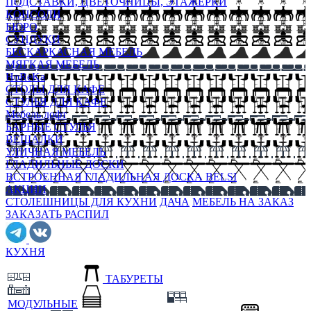
ПОДСТАВКИ, ЦВЕТОЧНИЦЫ, ЭТАЖЕРКИ
КОНСОЛИ
БЮРО
СУНДУКИ
БЕСКАРКАСНАЯ МЕБЕЛЬ
МЯГКАЯ МЕБЕЛЬ
HoReKa
СТОЛЫ ДЛЯ КАФЕ
СТУЛЬЯ ДЛЯ КАФЕ
Мебель лофт
БАРНЫЕ СТУЛЬЯ
ВЕШАЛКИ
УЛИЧНАЯ МЕБЕЛЬ
ГЛАДИЛЬНЫЕ ДОСКИ
ВСТРОЕННАЯ ГЛАДИЛЬНАЯ ДОСКА BELSI
АКЦИИ
СТОЛЕШНИЦЫ ДЛЯ КУХНИ
ДАЧА
МЕБЕЛЬ НА ЗАКАЗ
ЗАКАЗАТЬ РАСПИЛ
КУХНЯ
ТАБУРЕТЫ
МОДУЛЬНЫЕ