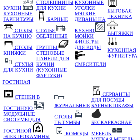
СТОЛЕШНИЦЫ
КУХОННЫЕ
КУХНИ
ДЛЯ КУХНИ
УГОЛКИ
БЫТОВАЯ
КУХОННЫЕ
МЯГКИЕ
ТЕХНИКА
ГАРНИТУРЫ
БАРНЫЕ
ДИВАНЫ НА
СТОЛЫ
СТУЛЬЯ
КУХНЮ
ВЫТЯЖКИ
НА КУХНЮ
ОБЕДЕННЫЕ
МОЙКИ
ФИЛЬТРЫ
СТОЛЫ
ГРУППЫ
ДЛЯ ВОДЫ
КУХОННАЯ
КНИЖКИ
СТЕНОВЫЕ
ФУРНИТУРА
ПАНЕЛИ ДЛЯ
СТУЛЬЯ
КУХНИ
СМЕСИТЕЛИ
ДЛЯ КУХНИ
(КУХОННЫЕ
ФАРТУКИ)
ГОСТИНАЯ
СЕРВАНТЫ
СТЕНКИ В
ДЛЯ ПОСУДЫ,
ЖУРНАЛЬНЫЕ
БАРНЫЕ ШКАФЫ
ГОСТИНУЮ
МОДУЛЬНЫЕ
СТОЛЫ
СИСТЕМЫ ДЛЯ
ТВ ТУМБЫ
БЕСКАРКАСНАЯ
ГОСТИНОЙ
КОМОДЫ
МЕБЕЛЬ
ЭЛЕКТРОКАМИНЫ
МЯГКАЯ МЕБЕЛЬ