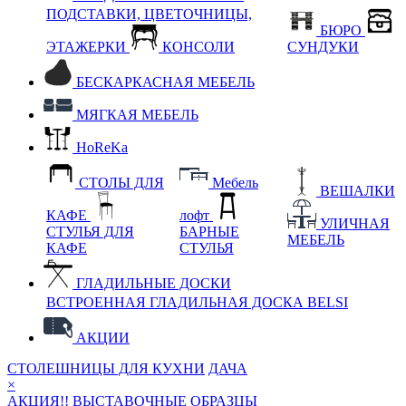
ПОДСТАВКИ, ЦВЕТОЧНИЦЫ,
БЮРО
ЭТАЖЕРКИ
КОНСОЛИ
СУНДУКИ
БЕСКАРКАСНАЯ МЕБЕЛЬ
МЯГКАЯ МЕБЕЛЬ
HoReKa
СТОЛЫ ДЛЯ
Мебель
ВЕШАЛКИ
КАФЕ
лофт
УЛИЧНАЯ
СТУЛЬЯ ДЛЯ
БАРНЫЕ
МЕБЕЛЬ
КАФЕ
СТУЛЬЯ
ГЛАДИЛЬНЫЕ ДОСКИ
ВСТРОЕННАЯ ГЛАДИЛЬНАЯ ДОСКА BELSI
АКЦИИ
СТОЛЕШНИЦЫ ДЛЯ КУХНИ
ДАЧА
×
АКЦИЯ!! ВЫСТАВОЧНЫЕ ОБРАЗЦЫ