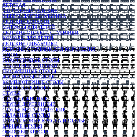
ДЕТСКАЯ
МОДУЛЬНЫЕ ДЕТСКИЕ
МЕБЕЛЬ ДЛЯ ШКОЛЬНИКА
ДЕТСКИЕ КРОВАТИ
МАТРАСЫ ДЛЯ ДЕТЕЙ
ДЕТСКИЕ СТОЛЫ И СТУЛЬЧИКИ
КОМОДЫ ДЛЯ ДЕТЕЙ
ДЕТСКИЕ ДИВАНЧИКИ
ДЕТСКИЙ СТУЛЬЧИК ДЛЯ КОРМЛЕНИЯ
СТОЛЫ
ПЛАСТИКОВЫЕ СТОЛЫ
ТУАЛЕТНЫЕ СТОЛИКИ
ПИСЬМЕННЫЕ СТОЛЫ
ЖУРНАЛЬНЫЕ СТОЛЫ
КОМПЬЮТЕРНЫЕ СТОЛЫ
СТОЛЫ НА КУХНЮ
СТУЛЬЯ
СТУЛЬЯ ОФИСНЫЕ
СТУЛЬЯ ДЕРЕВЯННЫЕ
СТУЛЬЯ МЕТАЛЛИЧЕСКИЕ
СКЛАДНЫЕ СТУЛЬЯ
ПЛАСТИКОВЫЕ КРЕСЛА И СТУЛЬЯ
БАРНЫЕ СТУЛЬЯ
ОФИСНЫЕ КРЕСЛА