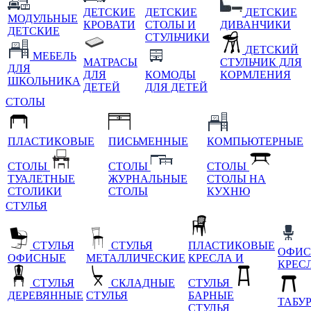
ДЕТСКИЕ
ДЕТСКИЕ
ДЕТСКИЕ
МОДУЛЬНЫЕ
КРОВАТИ
СТОЛЫ И
ДИВАНЧИКИ
ДЕТСКИЕ
СТУЛЬЧИКИ
ДЕТСКИЙ
МЕБЕЛЬ
МАТРАСЫ
СТУЛЬЧИК ДЛЯ
ДЛЯ
ДЛЯ
КОМОДЫ
КОРМЛЕНИЯ
ШКОЛЬНИКА
ДЕТЕЙ
ДЛЯ ДЕТЕЙ
СТОЛЫ
ПЛАСТИКОВЫЕ
ПИСЬМЕННЫЕ
КОМПЬЮТЕРНЫЕ
СТОЛЫ
СТОЛЫ
СТОЛЫ
ТУАЛЕТНЫЕ
ЖУРНАЛЬНЫЕ
СТОЛЫ НА
СТОЛИКИ
СТОЛЫ
КУХНЮ
СТУЛЬЯ
СТУЛЬЯ
СТУЛЬЯ
ПЛАСТИКОВЫЕ
ОФИС
ОФИСНЫЕ
МЕТАЛЛИЧЕСКИЕ
КРЕСЛА И
КРЕС
СТУЛЬЯ
СКЛАДНЫЕ
СТУЛЬЯ
ДЕРЕВЯННЫЕ
СТУЛЬЯ
БАРНЫЕ
ТАБУ
СТУЛЬЯ