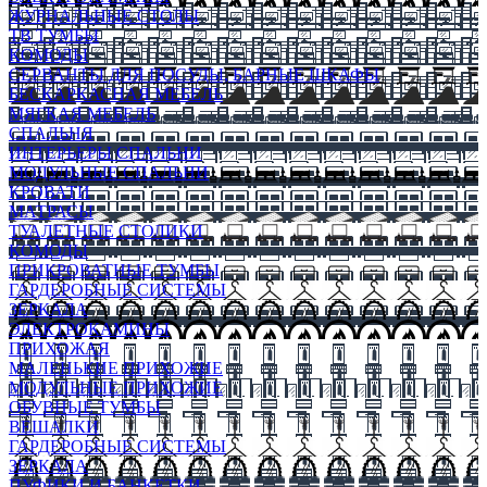
ЖУРНАЛЬНЫЕ СТОЛЫ
ТВ ТУМБЫ
КОМОДЫ
СЕРВАНТЫ ДЛЯ ПОСУДЫ, БАРНЫЕ ШКАФЫ
БЕСКАРКАСНАЯ МЕБЕЛЬ
МЯГКАЯ МЕБЕЛЬ
СПАЛЬНЯ
ИНТЕРЬЕРЫ СПАЛЬНИ
МОДУЛЬНЫЕ СПАЛЬНИ
КРОВАТИ
МАТРАСЫ
ТУАЛЕТНЫЕ СТОЛИКИ
КОМОДЫ
ПРИКРОВАТНЫЕ ТУМБЫ
ГАРДЕРОБНЫЕ СИСТЕМЫ
ЗЕРКАЛА
ЭЛЕКТРОКАМИНЫ
ПРИХОЖАЯ
МАЛЕНЬКИЕ ПРИХОЖИЕ
МОДУЛЬНЫЕ ПРИХОЖИЕ
ОБУВНЫЕ ТУМБЫ
ВЕШАЛКИ
ГАРДЕРОБНЫЕ СИСТЕМЫ
ЗЕРКАЛА
ПУФИКИ И БАНКЕТКИ