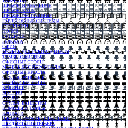
ТАБУРЕТЫ
ШКАФЫ И ХРАНЕНИЕ
ШКАФЫ-КУПЕ
ШКАФЫ-РАСПАШНЫЕ
ГАРДЕРОБНЫЕ СИСТЕМЫ
СТЕЛЛАЖИ
ПОЛКИ
СУНДУКИ
ЗЕРКАЛА
ОФИС
МЕБЕЛЬ ДЛЯ РУКОВОДИТЕЛЯ
ТУМБЫ ОФИСНЫЕ
ОФИСНЫЕ СТОЛЫ
МЕБЕЛЬ ДЛЯ ПЕРСОНАЛА
ОФИСНЫЕ КРЕСЛА
СТУЛЬЯ ОФИСНЫЕ
СТОЙКИ РЕСЕПШН
КАБИНЕТ
МАССИВ
СТОЛЫ
СТУЛЬЯ, БАНКЕТКИ
КОМОДЫ И ТУМБЫ
КРОВАТИ
ШКАФЫ, БУФЕТЫ, СТЕЛЛАЖИ
ПРЕДМЕТЫ ИНТЕРЬЕРА