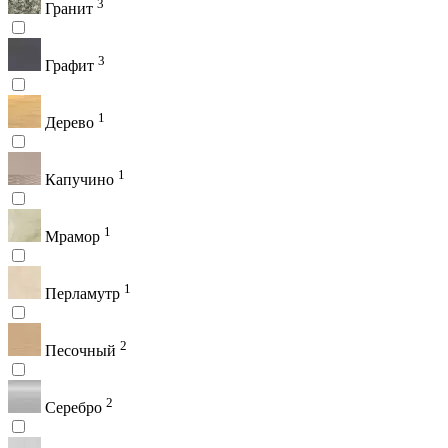
3
Гранит
3
Графит
1
Дерево
1
Капучино
1
Мрамор
1
Перламутр
2
Песочный
2
Серебро