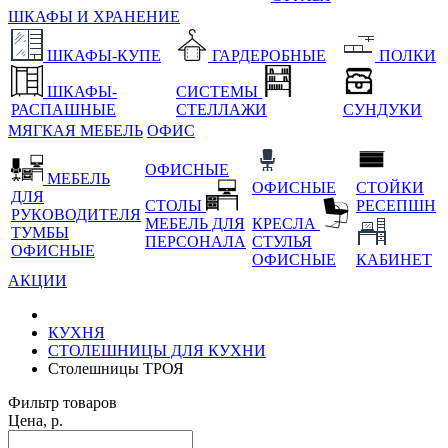
ШКАФЫ И ХРАНЕНИЕ
ШКАФЫ-КУПЕ
ГАРДЕРОБНЫЕ
ПОЛКИ
ШКАФЫ-
СИСТЕМЫ
РАСПАШНЫЕ
СТЕЛЛАЖИ
СУНДУКИ
МЯГКАЯ МЕБЕЛЬ
ОФИС
ОФИСНЫЕ
МЕБЕЛЬ
ОФИСНЫЕ
СТОЙКИ
ДЛЯ
СТОЛЫ
РЕСЕПШН
РУКОВОДИТЕЛЯ
МЕБЕЛЬ ДЛЯ
КРЕСЛА
ТУМБЫ
ПЕРСОНАЛА
СТУЛЬЯ
ОФИСНЫЕ
ОФИСНЫЕ
КАБИНЕТ
АКЦИИ
КУХНЯ
СТОЛЕШНИЦЫ ДЛЯ КУХНИ
Столешницы ТРОЯ
Фильтр товаров
Цена, р.