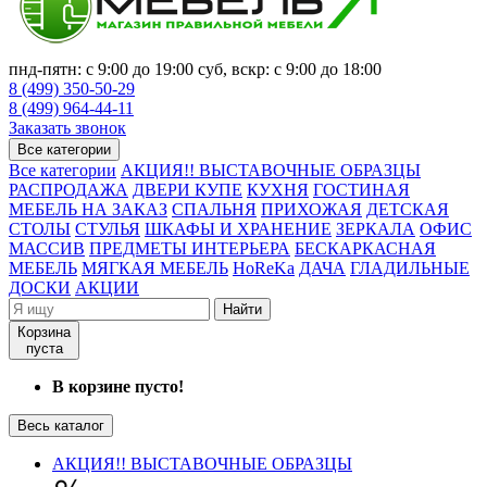
пнд-пятн: с 9:00 до 19:00 суб, вскр: с 9:00 до 18:00
8 (499) 350-50-29
8 (499) 964-44-11
Заказать звонок
Все категории
Все категории
АКЦИЯ!! ВЫСТАВОЧНЫЕ ОБРАЗЦЫ
РАСПРОДАЖА
ДВЕРИ КУПЕ
КУХНЯ
ГОСТИНАЯ
МЕБЕЛЬ НА ЗАКАЗ
СПАЛЬНЯ
ПРИХОЖАЯ
ДЕТСКАЯ
СТОЛЫ
СТУЛЬЯ
ШКАФЫ И ХРАНЕНИЕ
ЗЕРКАЛА
ОФИС
МАССИВ
ПРЕДМЕТЫ ИНТЕРЬЕРА
БЕСКАРКАСНАЯ
МЕБЕЛЬ
МЯГКАЯ МЕБЕЛЬ
HoReKa
ДАЧА
ГЛАДИЛЬНЫЕ
ДОСКИ
АКЦИИ
Найти
Корзина
пуста
В корзине пусто!
Весь каталог
АКЦИЯ!! ВЫСТАВОЧНЫЕ ОБРАЗЦЫ