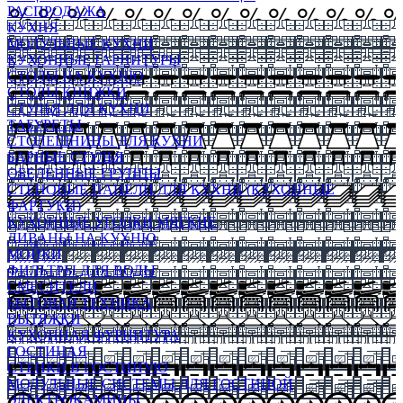
РАСПРОДАЖА
КУХНЯ
МОДУЛЬНЫЕ КУХНИ
КУХОННЫЕ ГАРНИТУРЫ
СТОЛЫ НА КУХНЮ
СТОЛЫ КНИЖКИ
СТУЛЬЯ ДЛЯ КУХНИ
ТАБУРЕТЫ
СТОЛЕШНИЦЫ ДЛЯ КУХНИ
БАРНЫЕ СТУЛЬЯ
ОБЕДЕННЫЕ ГРУППЫ
СТЕНОВЫЕ ПАНЕЛИ ДЛЯ КУХНИ (КУХОННЫЕ
ФАРТУКИ)
КУХОННЫЕ УГОЛКИ МЯГКИЕ
ДИВАНЫ НА КУХНЮ
МОЙКИ
ФИЛЬТРЫ ДЛЯ ВОДЫ
СМЕСИТЕЛИ
БЫТОВАЯ ТЕХНИКА
ВЫТЯЖКИ
КУХОННАЯ ФУРНИТУРА
ГОСТИНАЯ
СТЕНКИ В ГОСТИНУЮ
МОДУЛЬНЫЕ СИСТЕМЫ ДЛЯ ГОСТИНОЙ
ЭЛЕКТРОКАМИНЫ