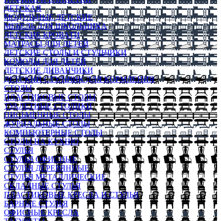
ДЕТСКАЯ
МОДУЛЬНЫЕ ДЕТСКИЕ
МЕБЕЛЬ ДЛЯ ШКОЛЬНИКА
ДЕТСКИЕ КРОВАТИ
МАТРАСЫ ДЛЯ ДЕТЕЙ
ДЕТСКИЕ СТОЛЫ И СТУЛЬЧИКИ
КОМОДЫ ДЛЯ ДЕТЕЙ
ДЕТСКИЕ ДИВАНЧИКИ
ДЕТСКИЙ СТУЛЬЧИК ДЛЯ КОРМЛЕНИЯ
СТОЛЫ
ПЛАСТИКОВЫЕ СТОЛЫ
ТУАЛЕТНЫЕ СТОЛИКИ
ПИСЬМЕННЫЕ СТОЛЫ
ЖУРНАЛЬНЫЕ СТОЛЫ
КОМПЬЮТЕРНЫЕ СТОЛЫ
СТОЛЫ НА КУХНЮ
СТУЛЬЯ
СТУЛЬЯ ОФИСНЫЕ
СТУЛЬЯ ДЕРЕВЯННЫЕ
СТУЛЬЯ МЕТАЛЛИЧЕСКИЕ
СКЛАДНЫЕ СТУЛЬЯ
ПЛАСТИКОВЫЕ КРЕСЛА И СТУЛЬЯ
БАРНЫЕ СТУЛЬЯ
ОФИСНЫЕ КРЕСЛА