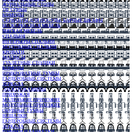
ЖУРНАЛЬНЫЕ СТОЛЫ
ТВ ТУМБЫ
КОМОДЫ
СЕРВАНТЫ ДЛЯ ПОСУДЫ, БАРНЫЕ ШКАФЫ
БЕСКАРКАСНАЯ МЕБЕЛЬ
МЯГКАЯ МЕБЕЛЬ
СПАЛЬНЯ
ИНТЕРЬЕРЫ СПАЛЬНИ
МОДУЛЬНЫЕ СПАЛЬНИ
КРОВАТИ
МАТРАСЫ
ТУАЛЕТНЫЕ СТОЛИКИ
КОМОДЫ
ПРИКРОВАТНЫЕ ТУМБЫ
ГАРДЕРОБНЫЕ СИСТЕМЫ
ЗЕРКАЛА
ЭЛЕКТРОКАМИНЫ
ПРИХОЖАЯ
МАЛЕНЬКИЕ ПРИХОЖИЕ
МОДУЛЬНЫЕ ПРИХОЖИЕ
ОБУВНЫЕ ТУМБЫ
ВЕШАЛКИ
ГАРДЕРОБНЫЕ СИСТЕМЫ
ЗЕРКАЛА
ПУФИКИ И БАНКЕТКИ