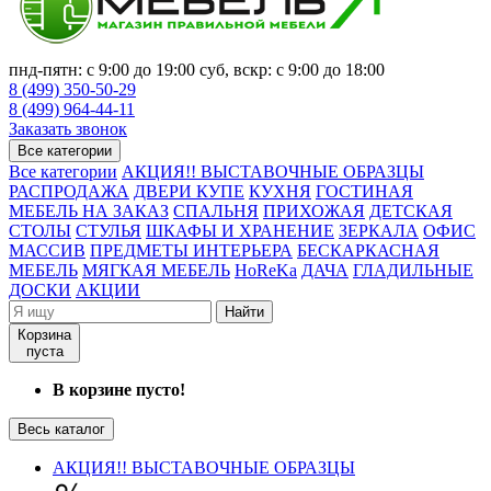
пнд-пятн: с 9:00 до 19:00 суб, вскр: с 9:00 до 18:00
8 (499) 350-50-29
8 (499) 964-44-11
Заказать звонок
Все категории
Все категории
АКЦИЯ!! ВЫСТАВОЧНЫЕ ОБРАЗЦЫ
РАСПРОДАЖА
ДВЕРИ КУПЕ
КУХНЯ
ГОСТИНАЯ
МЕБЕЛЬ НА ЗАКАЗ
СПАЛЬНЯ
ПРИХОЖАЯ
ДЕТСКАЯ
СТОЛЫ
СТУЛЬЯ
ШКАФЫ И ХРАНЕНИЕ
ЗЕРКАЛА
ОФИС
МАССИВ
ПРЕДМЕТЫ ИНТЕРЬЕРА
БЕСКАРКАСНАЯ
МЕБЕЛЬ
МЯГКАЯ МЕБЕЛЬ
HoReKa
ДАЧА
ГЛАДИЛЬНЫЕ
ДОСКИ
АКЦИИ
Найти
Корзина
пуста
В корзине пусто!
Весь каталог
АКЦИЯ!! ВЫСТАВОЧНЫЕ ОБРАЗЦЫ