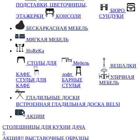
ПОДСТАВКИ, ЦВЕТОЧНИЦЫ,
БЮРО
ЭТАЖЕРКИ
КОНСОЛИ
СУНДУКИ
БЕСКАРКАСНАЯ МЕБЕЛЬ
МЯГКАЯ МЕБЕЛЬ
HoReKa
СТОЛЫ ДЛЯ
Мебель
ВЕШАЛКИ
КАФЕ
лофт
УЛИЧНАЯ
СТУЛЬЯ ДЛЯ
БАРНЫЕ
МЕБЕЛЬ
КАФЕ
СТУЛЬЯ
ГЛАДИЛЬНЫЕ ДОСКИ
ВСТРОЕННАЯ ГЛАДИЛЬНАЯ ДОСКА BELSI
АКЦИИ
СТОЛЕШНИЦЫ ДЛЯ КУХНИ
ДАЧА
×
АКЦИЯ!! ВЫСТАВОЧНЫЕ ОБРАЗЦЫ