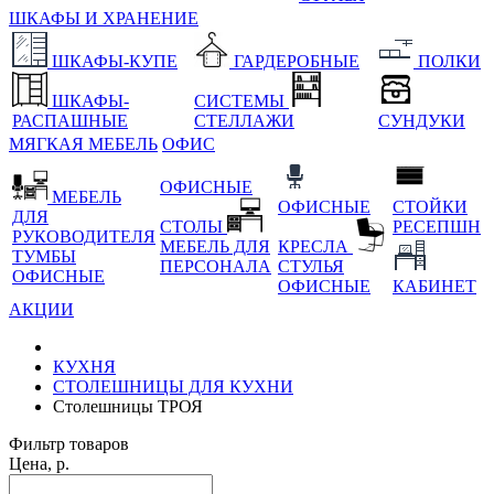
ШКАФЫ И ХРАНЕНИЕ
ШКАФЫ-КУПЕ
ГАРДЕРОБНЫЕ
ПОЛКИ
ШКАФЫ-
СИСТЕМЫ
РАСПАШНЫЕ
СТЕЛЛАЖИ
СУНДУКИ
МЯГКАЯ МЕБЕЛЬ
ОФИС
ОФИСНЫЕ
МЕБЕЛЬ
ОФИСНЫЕ
СТОЙКИ
ДЛЯ
СТОЛЫ
РЕСЕПШН
РУКОВОДИТЕЛЯ
МЕБЕЛЬ ДЛЯ
КРЕСЛА
ТУМБЫ
ПЕРСОНАЛА
СТУЛЬЯ
ОФИСНЫЕ
ОФИСНЫЕ
КАБИНЕТ
АКЦИИ
КУХНЯ
СТОЛЕШНИЦЫ ДЛЯ КУХНИ
Столешницы ТРОЯ
Фильтр товаров
Цена, р.