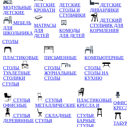
ДЕТСКИЕ
ДЕТСКИЕ
ДЕТСКИЕ
МОДУЛЬНЫЕ
КРОВАТИ
СТОЛЫ И
ДИВАНЧИКИ
ДЕТСКИЕ
СТУЛЬЧИКИ
ДЕТСКИЙ
МЕБЕЛЬ
МАТРАСЫ
СТУЛЬЧИК ДЛЯ
ДЛЯ
ДЛЯ
КОМОДЫ
КОРМЛЕНИЯ
ШКОЛЬНИКА
ДЕТЕЙ
ДЛЯ ДЕТЕЙ
СТОЛЫ
ПЛАСТИКОВЫЕ
ПИСЬМЕННЫЕ
КОМПЬЮТЕРНЫЕ
СТОЛЫ
СТОЛЫ
СТОЛЫ
ТУАЛЕТНЫЕ
ЖУРНАЛЬНЫЕ
СТОЛЫ НА
СТОЛИКИ
СТОЛЫ
КУХНЮ
СТУЛЬЯ
СТУЛЬЯ
СТУЛЬЯ
ПЛАСТИКОВЫЕ
ОФИС
ОФИСНЫЕ
МЕТАЛЛИЧЕСКИЕ
КРЕСЛА И
КРЕС
СТУЛЬЯ
СКЛАДНЫЕ
СТУЛЬЯ
ДЕРЕВЯННЫЕ
СТУЛЬЯ
БАРНЫЕ
ТАБУ
СТУЛЬЯ