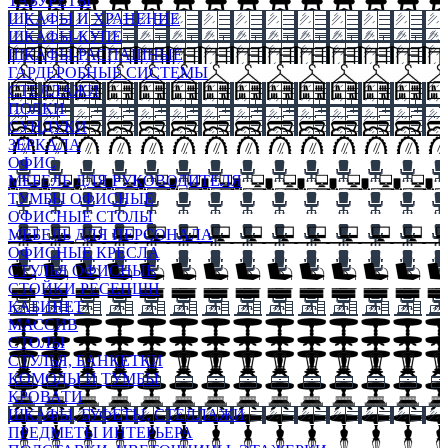
ТАБУРЕТЫ
ШКАФЫ И ХРАНЕНИЕ
ШКАФЫ-КУПЕ
ШКАФЫ-РАСПАШНЫЕ
ГАРДЕРОБНЫЕ СИСТЕМЫ
СТЕЛЛАЖИ
ПОЛКИ
СУНДУКИ
ЗЕРКАЛА
ОФИС
МЕБЕЛЬ ДЛЯ РУКОВОДИТЕЛЯ
ТУМБЫ ОФИСНЫЕ
ОФИСНЫЕ СТОЛЫ
МЕБЕЛЬ ДЛЯ ПЕРСОНАЛА
ОФИСНЫЕ КРЕСЛА
СТУЛЬЯ ОФИСНЫЕ
СТОЙКИ РЕСЕПШН
КАБИНЕТ
МАССИВ
СТОЛЫ
СТУЛЬЯ, БАНКЕТКИ
КОМОДЫ И ТУМБЫ
КРОВАТИ
ШКАФЫ, БУФЕТЫ, СТЕЛЛАЖИ
ПРЕДМЕТЫ ИНТЕРЬЕРА