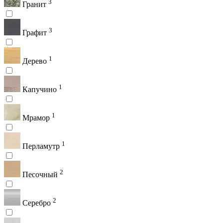
3
Гранит
3
Графит
1
Дерево
1
Капучино
1
Мрамор
1
Перламутр
2
Песочный
2
Серебро