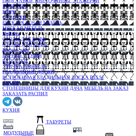
ПОДСТАВКИ, ЦВЕТОЧНИЦЫ, ЭТАЖЕРКИ
КОНСОЛИ
БЮРО
СУНДУКИ
БЕСКАРКАСНАЯ МЕБЕЛЬ
МЯГКАЯ МЕБЕЛЬ
HoReKa
СТОЛЫ ДЛЯ КАФЕ
СТУЛЬЯ ДЛЯ КАФЕ
Мебель лофт
БАРНЫЕ СТУЛЬЯ
ВЕШАЛКИ
УЛИЧНАЯ МЕБЕЛЬ
ГЛАДИЛЬНЫЕ ДОСКИ
ВСТРОЕННАЯ ГЛАДИЛЬНАЯ ДОСКА BELSI
АКЦИИ
СТОЛЕШНИЦЫ ДЛЯ КУХНИ
ДАЧА
МЕБЕЛЬ НА ЗАКАЗ
ЗАКАЗАТЬ РАСПИЛ
КУХНЯ
ТАБУРЕТЫ
МОДУЛЬНЫЕ