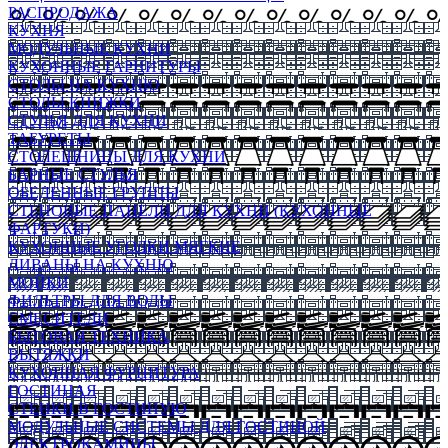
РАСПРОДАЖА
КУХНЯ
МОДУЛЬНЫЕ КУХНИ
КУХОННЫЕ ГАРНИТУРЫ
СТОЛЫ НА КУХНЮ
СТОЛЫ КНИЖКИ
СТУЛЬЯ ДЛЯ КУХНИ
ТАБУРЕТЫ
СТОЛЕШНИЦЫ ДЛЯ КУХНИ
БАРНЫЕ СТУЛЬЯ
ОБЕДЕННЫЕ ГРУППЫ
СТЕНОВЫЕ ПАНЕЛИ ДЛЯ КУХНИ (КУХОННЫЕ
ФАРТУКИ)
КУХОННЫЕ УГОЛКИ МЯГКИЕ
ДИВАНЫ НА КУХНЮ
МОЙКИ
ФИЛЬТРЫ ДЛЯ ВОДЫ
СМЕСИТЕЛИ
БЫТОВАЯ ТЕХНИКА
ВЫТЯЖКИ
КУХОННАЯ ФУРНИТУРА
ГОСТИНАЯ
СТЕНКИ В ГОСТИНУЮ
МОДУЛЬНЫЕ СИСТЕМЫ ДЛЯ ГОСТИНОЙ
ЭЛЕКТРОКАМИНЫ