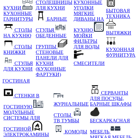
СТОЛЕШНИЦЫ
КУХОННЫЕ
КУХНИ
ДЛЯ КУХНИ
УГОЛКИ
БЫТОВАЯ
КУХОННЫЕ
МЯГКИЕ
ТЕХНИКА
ГАРНИТУРЫ
БАРНЫЕ
ДИВАНЫ НА
СТОЛЫ
СТУЛЬЯ
КУХНЮ
ВЫТЯЖКИ
НА КУХНЮ
ОБЕДЕННЫЕ
МОЙКИ
ФИЛЬТРЫ
СТОЛЫ
ГРУППЫ
ДЛЯ ВОДЫ
КУХОННАЯ
КНИЖКИ
СТЕНОВЫЕ
ФУРНИТУРА
ПАНЕЛИ ДЛЯ
СТУЛЬЯ
КУХНИ
СМЕСИТЕЛИ
ДЛЯ КУХНИ
(КУХОННЫЕ
ФАРТУКИ)
ГОСТИНАЯ
СЕРВАНТЫ
СТЕНКИ В
ДЛЯ ПОСУДЫ,
ЖУРНАЛЬНЫЕ
БАРНЫЕ ШКАФЫ
ГОСТИНУЮ
МОДУЛЬНЫЕ
СТОЛЫ
СИСТЕМЫ ДЛЯ
ТВ ТУМБЫ
БЕСКАРКАСНАЯ
ГОСТИНОЙ
КОМОДЫ
МЕБЕЛЬ
ЭЛЕКТРОКАМИНЫ
МЯГКАЯ МЕБЕЛЬ