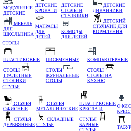
ДЕТСКИЕ
ДЕТСКИЕ
ДЕТСКИЕ
МОДУЛЬНЫЕ
КРОВАТИ
СТОЛЫ И
ДИВАНЧИКИ
ДЕТСКИЕ
СТУЛЬЧИКИ
ДЕТСКИЙ
МЕБЕЛЬ
МАТРАСЫ
СТУЛЬЧИК ДЛЯ
ДЛЯ
ДЛЯ
КОМОДЫ
КОРМЛЕНИЯ
ШКОЛЬНИКА
ДЕТЕЙ
ДЛЯ ДЕТЕЙ
СТОЛЫ
ПЛАСТИКОВЫЕ
ПИСЬМЕННЫЕ
КОМПЬЮТЕРНЫЕ
СТОЛЫ
СТОЛЫ
СТОЛЫ
ТУАЛЕТНЫЕ
ЖУРНАЛЬНЫЕ
СТОЛЫ НА
СТОЛИКИ
СТОЛЫ
КУХНЮ
СТУЛЬЯ
СТУЛЬЯ
СТУЛЬЯ
ПЛАСТИКОВЫЕ
ОФИС
ОФИСНЫЕ
МЕТАЛЛИЧЕСКИЕ
КРЕСЛА И
КРЕС
СТУЛЬЯ
СКЛАДНЫЕ
СТУЛЬЯ
ДЕРЕВЯННЫЕ
СТУЛЬЯ
БАРНЫЕ
ТАБУ
СТУЛЬЯ