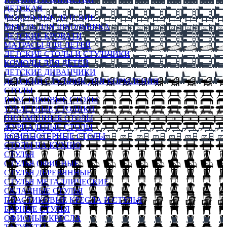
ДЕТСКАЯ
МОДУЛЬНЫЕ ДЕТСКИЕ
МЕБЕЛЬ ДЛЯ ШКОЛЬНИКА
ДЕТСКИЕ КРОВАТИ
МАТРАСЫ ДЛЯ ДЕТЕЙ
ДЕТСКИЕ СТОЛЫ И СТУЛЬЧИКИ
КОМОДЫ ДЛЯ ДЕТЕЙ
ДЕТСКИЕ ДИВАНЧИКИ
ДЕТСКИЙ СТУЛЬЧИК ДЛЯ КОРМЛЕНИЯ
СТОЛЫ
ПЛАСТИКОВЫЕ СТОЛЫ
ТУАЛЕТНЫЕ СТОЛИКИ
ПИСЬМЕННЫЕ СТОЛЫ
ЖУРНАЛЬНЫЕ СТОЛЫ
КОМПЬЮТЕРНЫЕ СТОЛЫ
СТОЛЫ НА КУХНЮ
СТУЛЬЯ
СТУЛЬЯ ОФИСНЫЕ
СТУЛЬЯ ДЕРЕВЯННЫЕ
СТУЛЬЯ МЕТАЛЛИЧЕСКИЕ
СКЛАДНЫЕ СТУЛЬЯ
ПЛАСТИКОВЫЕ КРЕСЛА И СТУЛЬЯ
БАРНЫЕ СТУЛЬЯ
ОФИСНЫЕ КРЕСЛА