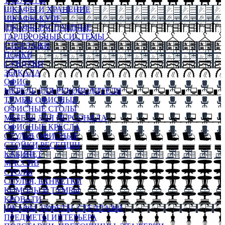
ТАБУРЕТЫ
ШКАФЫ И ХРАНЕНИЕ
ШКАФЫ-КУПЕ
ШКАФЫ-РАСПАШНЫЕ
ГАРДЕРОБНЫЕ СИСТЕМЫ
СТЕЛЛАЖИ
ПОЛКИ
СУНДУКИ
ЗЕРКАЛА
ОФИС
МЕБЕЛЬ ДЛЯ РУКОВОДИТЕЛЯ
ТУМБЫ ОФИСНЫЕ
ОФИСНЫЕ СТОЛЫ
МЕБЕЛЬ ДЛЯ ПЕРСОНАЛА
ОФИСНЫЕ КРЕСЛА
СТУЛЬЯ ОФИСНЫЕ
СТОЙКИ РЕСЕПШН
КАБИНЕТ
МАССИВ
СТОЛЫ
СТУЛЬЯ, БАНКЕТКИ
КОМОДЫ И ТУМБЫ
КРОВАТИ
ШКАФЫ, БУФЕТЫ, СТЕЛЛАЖИ
ПРЕДМЕТЫ ИНТЕРЬЕРА