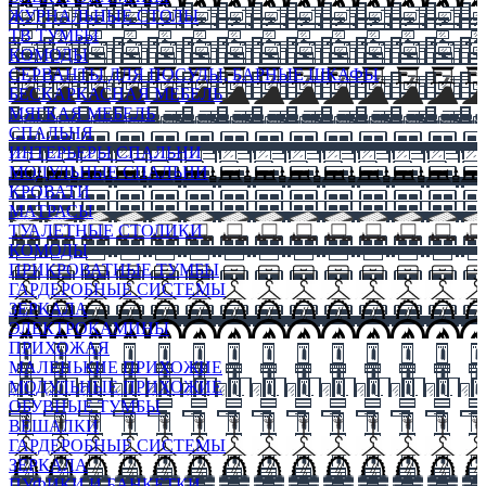
ЖУРНАЛЬНЫЕ СТОЛЫ
ТВ ТУМБЫ
КОМОДЫ
СЕРВАНТЫ ДЛЯ ПОСУДЫ, БАРНЫЕ ШКАФЫ
БЕСКАРКАСНАЯ МЕБЕЛЬ
МЯГКАЯ МЕБЕЛЬ
СПАЛЬНЯ
ИНТЕРЬЕРЫ СПАЛЬНИ
МОДУЛЬНЫЕ СПАЛЬНИ
КРОВАТИ
МАТРАСЫ
ТУАЛЕТНЫЕ СТОЛИКИ
КОМОДЫ
ПРИКРОВАТНЫЕ ТУМБЫ
ГАРДЕРОБНЫЕ СИСТЕМЫ
ЗЕРКАЛА
ЭЛЕКТРОКАМИНЫ
ПРИХОЖАЯ
МАЛЕНЬКИЕ ПРИХОЖИЕ
МОДУЛЬНЫЕ ПРИХОЖИЕ
ОБУВНЫЕ ТУМБЫ
ВЕШАЛКИ
ГАРДЕРОБНЫЕ СИСТЕМЫ
ЗЕРКАЛА
ПУФИКИ И БАНКЕТКИ