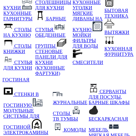
СТОЛЕШНИЦЫ
КУХОННЫЕ
КУХНИ
ДЛЯ КУХНИ
УГОЛКИ
БЫТОВАЯ
КУХОННЫЕ
МЯГКИЕ
ТЕХНИКА
ГАРНИТУРЫ
БАРНЫЕ
ДИВАНЫ НА
СТОЛЫ
СТУЛЬЯ
КУХНЮ
ВЫТЯЖКИ
НА КУХНЮ
ОБЕДЕННЫЕ
МОЙКИ
ФИЛЬТРЫ
СТОЛЫ
ГРУППЫ
ДЛЯ ВОДЫ
КУХОННАЯ
КНИЖКИ
СТЕНОВЫЕ
ФУРНИТУРА
ПАНЕЛИ ДЛЯ
СТУЛЬЯ
КУХНИ
СМЕСИТЕЛИ
ДЛЯ КУХНИ
(КУХОННЫЕ
ФАРТУКИ)
ГОСТИНАЯ
СЕРВАНТЫ
СТЕНКИ В
ДЛЯ ПОСУДЫ,
ЖУРНАЛЬНЫЕ
БАРНЫЕ ШКАФЫ
ГОСТИНУЮ
МОДУЛЬНЫЕ
СТОЛЫ
СИСТЕМЫ ДЛЯ
ТВ ТУМБЫ
БЕСКАРКАСНАЯ
ГОСТИНОЙ
КОМОДЫ
МЕБЕЛЬ
ЭЛЕКТРОКАМИНЫ
МЯГКАЯ МЕБЕЛЬ