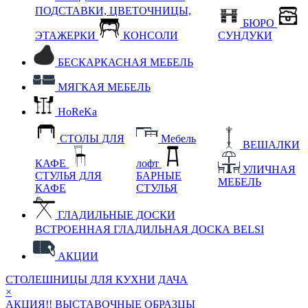
ПОДСТАВКИ, ЦВЕТОЧНИЦЫ,
БЮРО
ЭТАЖЕРКИ
КОНСОЛИ
СУНДУКИ
БЕСКАРКАСНАЯ МЕБЕЛЬ
МЯГКАЯ МЕБЕЛЬ
HoReKa
СТОЛЫ ДЛЯ
Мебель
ВЕШАЛКИ
КАФЕ
лофт
УЛИЧНАЯ
СТУЛЬЯ ДЛЯ
БАРНЫЕ
МЕБЕЛЬ
КАФЕ
СТУЛЬЯ
ГЛАДИЛЬНЫЕ ДОСКИ
ВСТРОЕННАЯ ГЛАДИЛЬНАЯ ДОСКА BELSI
АКЦИИ
СТОЛЕШНИЦЫ ДЛЯ КУХНИ
ДАЧА
×
АКЦИЯ!! ВЫСТАВОЧНЫЕ ОБРАЗЦЫ