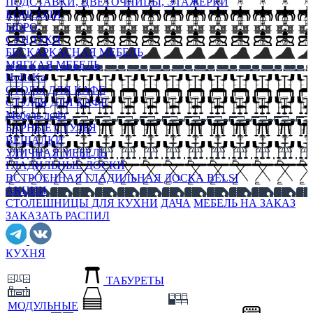
ПОДСТАВКИ, ЦВЕТОЧНИЦЫ, ЭТАЖЕРКИ
КОНСОЛИ
БЮРО
СУНДУКИ
БЕСКАРКАСНАЯ МЕБЕЛЬ
МЯГКАЯ МЕБЕЛЬ
HoReKa
СТОЛЫ ДЛЯ КАФЕ
СТУЛЬЯ ДЛЯ КАФЕ
Мебель лофт
БАРНЫЕ СТУЛЬЯ
ВЕШАЛКИ
УЛИЧНАЯ МЕБЕЛЬ
ГЛАДИЛЬНЫЕ ДОСКИ
ВСТРОЕННАЯ ГЛАДИЛЬНАЯ ДОСКА BELSI
АКЦИИ
СТОЛЕШНИЦЫ ДЛЯ КУХНИ
ДАЧА
МЕБЕЛЬ НА ЗАКАЗ
ЗАКАЗАТЬ РАСПИЛ
КУХНЯ
ТАБУРЕТЫ
МОДУЛЬНЫЕ