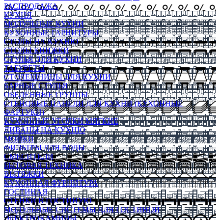
РАСПРОДАЖА
КУХНЯ
МОДУЛЬНЫЕ КУХНИ
КУХОННЫЕ ГАРНИТУРЫ
СТОЛЫ НА КУХНЮ
СТОЛЫ КНИЖКИ
СТУЛЬЯ ДЛЯ КУХНИ
ТАБУРЕТЫ
СТОЛЕШНИЦЫ ДЛЯ КУХНИ
БАРНЫЕ СТУЛЬЯ
ОБЕДЕННЫЕ ГРУППЫ
СТЕНОВЫЕ ПАНЕЛИ ДЛЯ КУХНИ (КУХОННЫЕ
ФАРТУКИ)
КУХОННЫЕ УГОЛКИ МЯГКИЕ
ДИВАНЫ НА КУХНЮ
МОЙКИ
ФИЛЬТРЫ ДЛЯ ВОДЫ
СМЕСИТЕЛИ
БЫТОВАЯ ТЕХНИКА
ВЫТЯЖКИ
КУХОННАЯ ФУРНИТУРА
ГОСТИНАЯ
СТЕНКИ В ГОСТИНУЮ
МОДУЛЬНЫЕ СИСТЕМЫ ДЛЯ ГОСТИНОЙ
ЭЛЕКТРОКАМИНЫ