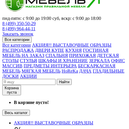
пнд-пятн: с 9:00 до 19:00 суб, вскр: с 9:00 до 18:00
8 (499) 350-50-29
8 (499) 964-44-11
Заказать звонок
Все категории
Все категории
АКЦИЯ!! ВЫСТАВОЧНЫЕ ОБРАЗЦЫ
РАСПРОДАЖА
ДВЕРИ КУПЕ
КУХНЯ
ГОСТИНАЯ
МЕБЕЛЬ НА ЗАКАЗ
СПАЛЬНЯ
ПРИХОЖАЯ
ДЕТСКАЯ
СТОЛЫ
СТУЛЬЯ
ШКАФЫ И ХРАНЕНИЕ
ЗЕРКАЛА
ОФИС
МАССИВ
ПРЕДМЕТЫ ИНТЕРЬЕРА
БЕСКАРКАСНАЯ
МЕБЕЛЬ
МЯГКАЯ МЕБЕЛЬ
HoReKa
ДАЧА
ГЛАДИЛЬНЫЕ
ДОСКИ
АКЦИИ
Найти
Корзина
пуста
В корзине пусто!
Весь каталог
АКЦИЯ!! ВЫСТАВОЧНЫЕ ОБРАЗЦЫ