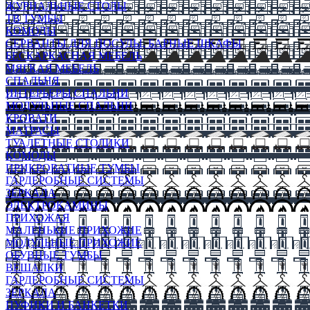
ЖУРНАЛЬНЫЕ СТОЛЫ
ТВ ТУМБЫ
КОМОДЫ
СЕРВАНТЫ ДЛЯ ПОСУДЫ, БАРНЫЕ ШКАФЫ
БЕСКАРКАСНАЯ МЕБЕЛЬ
МЯГКАЯ МЕБЕЛЬ
СПАЛЬНЯ
ИНТЕРЬЕРЫ СПАЛЬНИ
МОДУЛЬНЫЕ СПАЛЬНИ
КРОВАТИ
МАТРАСЫ
ТУАЛЕТНЫЕ СТОЛИКИ
КОМОДЫ
ПРИКРОВАТНЫЕ ТУМБЫ
ГАРДЕРОБНЫЕ СИСТЕМЫ
ЗЕРКАЛА
ЭЛЕКТРОКАМИНЫ
ПРИХОЖАЯ
МАЛЕНЬКИЕ ПРИХОЖИЕ
МОДУЛЬНЫЕ ПРИХОЖИЕ
ОБУВНЫЕ ТУМБЫ
ВЕШАЛКИ
ГАРДЕРОБНЫЕ СИСТЕМЫ
ЗЕРКАЛА
ПУФИКИ И БАНКЕТКИ