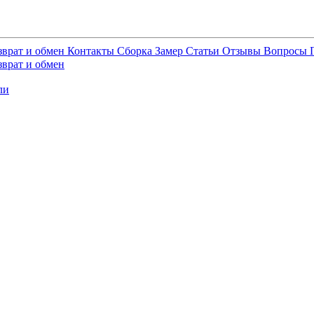
зврат и обмен
Контакты
Сборка
Замер
Статьи
Отзывы
Вопросы
зврат и обмен
ли