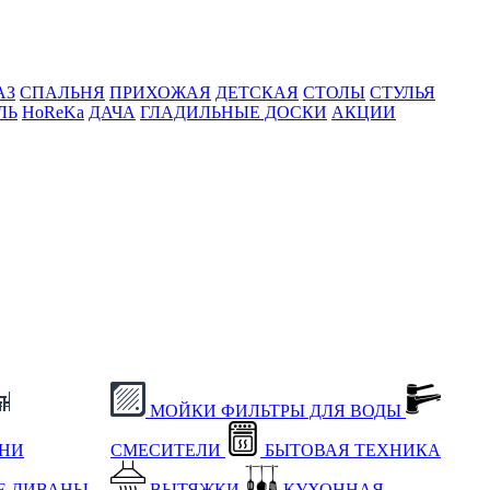
АЗ
СПАЛЬНЯ
ПРИХОЖАЯ
ДЕТСКАЯ
СТОЛЫ
СТУЛЬЯ
ЛЬ
HoReKa
ДАЧА
ГЛАДИЛЬНЫЕ ДОСКИ
АКЦИИ
МОЙКИ
ФИЛЬТРЫ ДЛЯ ВОДЫ
ХНИ
СМЕСИТЕЛИ
БЫТОВАЯ ТЕХНИКА
Е
ДИВАНЫ
ВЫТЯЖКИ
КУХОННАЯ