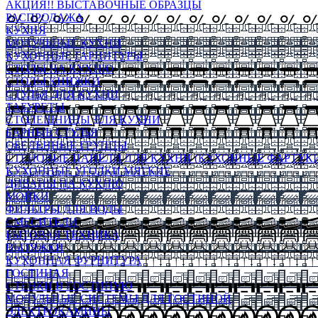
АКЦИЯ!! ВЫСТАВОЧНЫЕ ОБРАЗЦЫ
РАСПРОДАЖА
КУХНЯ
МОДУЛЬНЫЕ КУХНИ
КУХОННЫЕ ГАРНИТУРЫ
СТОЛЫ НА КУХНЮ
СТОЛЫ КНИЖКИ
СТУЛЬЯ ДЛЯ КУХНИ
ТАБУРЕТЫ
СТОЛЕШНИЦЫ ДЛЯ КУХНИ
БАРНЫЕ СТУЛЬЯ
ОБЕДЕННЫЕ ГРУППЫ
СТЕНОВЫЕ ПАНЕЛИ ДЛЯ КУХНИ (КУХОННЫЕ ФАРТУКИ
КУХОННЫЕ УГОЛКИ МЯГКИЕ
ДИВАНЫ НА КУХНЮ
МОЙКИ
ФИЛЬТРЫ ДЛЯ ВОДЫ
СМЕСИТЕЛИ
БЫТОВАЯ ТЕХНИКА
ВЫТЯЖКИ
КУХОННАЯ ФУРНИТУРА
ГОСТИНАЯ
СТЕНКИ В ГОСТИНУЮ
МОДУЛЬНЫЕ СИСТЕМЫ ДЛЯ ГОСТИНОЙ
ЭЛЕКТРОКАМИНЫ