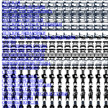
ДЕТСКАЯ
МОДУЛЬНЫЕ ДЕТСКИЕ
МЕБЕЛЬ ДЛЯ ШКОЛЬНИКА
ДЕТСКИЕ КРОВАТИ
МАТРАСЫ ДЛЯ ДЕТЕЙ
ДЕТСКИЕ СТОЛЫ И СТУЛЬЧИКИ
КОМОДЫ ДЛЯ ДЕТЕЙ
ДЕТСКИЕ ДИВАНЧИКИ
ДЕТСКИЙ СТУЛЬЧИК ДЛЯ КОРМЛЕНИЯ
СТОЛЫ
ПЛАСТИКОВЫЕ СТОЛЫ
ТУАЛЕТНЫЕ СТОЛИКИ
ПИСЬМЕННЫЕ СТОЛЫ
ЖУРНАЛЬНЫЕ СТОЛЫ
КОМПЬЮТЕРНЫЕ СТОЛЫ
СТОЛЫ НА КУХНЮ
СТУЛЬЯ
СТУЛЬЯ ОФИСНЫЕ
СТУЛЬЯ ДЕРЕВЯННЫЕ
СТУЛЬЯ МЕТАЛЛИЧЕСКИЕ
СКЛАДНЫЕ СТУЛЬЯ
ПЛАСТИКОВЫЕ КРЕСЛА И СТУЛЬЯ
БАРНЫЕ СТУЛЬЯ
ОФИСНЫЕ КРЕСЛА
ТАБУРЕТЫ