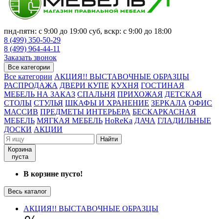
пнд-пятн: с 9:00 до 19:00 суб, вскр: с 9:00 до 18:00
8 (499) 350-50-29
8 (499) 964-44-11
Заказать звонок
Все категории
Все категории
АКЦИЯ!! ВЫСТАВОЧНЫЕ ОБРАЗЦЫ
РАСПРОДАЖА
ДВЕРИ КУПЕ
КУХНЯ
ГОСТИНАЯ
МЕБЕЛЬ НА ЗАКАЗ
СПАЛЬНЯ
ПРИХОЖАЯ
ДЕТСКАЯ
СТОЛЫ
СТУЛЬЯ
ШКАФЫ И ХРАНЕНИЕ
ЗЕРКАЛА
ОФИС
МАССИВ
ПРЕДМЕТЫ ИНТЕРЬЕРА
БЕСКАРКАСНАЯ
МЕБЕЛЬ
МЯГКАЯ МЕБЕЛЬ
HoReKa
ДАЧА
ГЛАДИЛЬНЫЕ
ДОСКИ
АКЦИИ
Найти
Корзина
пуста
В корзине пусто!
Весь каталог
АКЦИЯ!! ВЫСТАВОЧНЫЕ ОБРАЗЦЫ