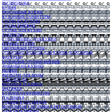
РАСПРОДАЖА
КУХНЯ
МОДУЛЬНЫЕ КУХНИ
КУХОННЫЕ ГАРНИТУРЫ
СТОЛЫ НА КУХНЮ
СТОЛЫ КНИЖКИ
СТУЛЬЯ ДЛЯ КУХНИ
ТАБУРЕТЫ
СТОЛЕШНИЦЫ ДЛЯ КУХНИ
БАРНЫЕ СТУЛЬЯ
ОБЕДЕННЫЕ ГРУППЫ
СТЕНОВЫЕ ПАНЕЛИ ДЛЯ КУХНИ (КУХОННЫЕ
ФАРТУКИ)
КУХОННЫЕ УГОЛКИ МЯГКИЕ
ДИВАНЫ НА КУХНЮ
МОЙКИ
ФИЛЬТРЫ ДЛЯ ВОДЫ
СМЕСИТЕЛИ
БЫТОВАЯ ТЕХНИКА
ВЫТЯЖКИ
КУХОННАЯ ФУРНИТУРА
ГОСТИНАЯ
СТЕНКИ В ГОСТИНУЮ
МОДУЛЬНЫЕ СИСТЕМЫ ДЛЯ ГОСТИНОЙ
ЭЛЕКТРОКАМИНЫ