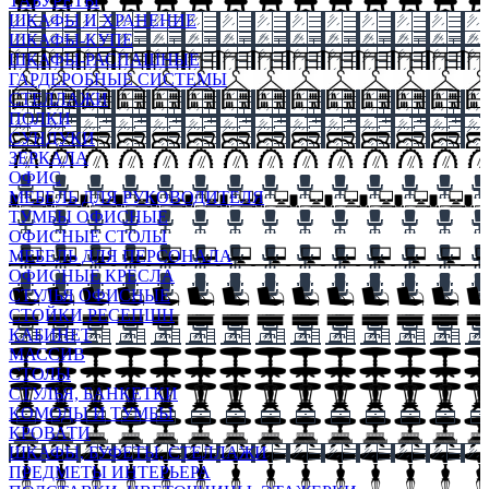
ТАБУРЕТЫ
ШКАФЫ И ХРАНЕНИЕ
ШКАФЫ-КУПЕ
ШКАФЫ-РАСПАШНЫЕ
ГАРДЕРОБНЫЕ СИСТЕМЫ
СТЕЛЛАЖИ
ПОЛКИ
СУНДУКИ
ЗЕРКАЛА
ОФИС
МЕБЕЛЬ ДЛЯ РУКОВОДИТЕЛЯ
ТУМБЫ ОФИСНЫЕ
ОФИСНЫЕ СТОЛЫ
МЕБЕЛЬ ДЛЯ ПЕРСОНАЛА
ОФИСНЫЕ КРЕСЛА
СТУЛЬЯ ОФИСНЫЕ
СТОЙКИ РЕСЕПШН
КАБИНЕТ
МАССИВ
СТОЛЫ
СТУЛЬЯ, БАНКЕТКИ
КОМОДЫ И ТУМБЫ
КРОВАТИ
ШКАФЫ, БУФЕТЫ, СТЕЛЛАЖИ
ПРЕДМЕТЫ ИНТЕРЬЕРА