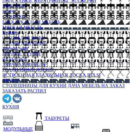
ПОДСТАВКИ, ЦВЕТОЧНИЦЫ, ЭТАЖЕРКИ
КОНСОЛИ
БЮРО
СУНДУКИ
БЕСКАРКАСНАЯ МЕБЕЛЬ
МЯГКАЯ МЕБЕЛЬ
HoReKa
СТОЛЫ ДЛЯ КАФЕ
СТУЛЬЯ ДЛЯ КАФЕ
Мебель лофт
БАРНЫЕ СТУЛЬЯ
ВЕШАЛКИ
УЛИЧНАЯ МЕБЕЛЬ
ГЛАДИЛЬНЫЕ ДОСКИ
ВСТРОЕННАЯ ГЛАДИЛЬНАЯ ДОСКА BELSI
АКЦИИ
СТОЛЕШНИЦЫ ДЛЯ КУХНИ
ДАЧА
МЕБЕЛЬ НА ЗАКАЗ
ЗАКАЗАТЬ РАСПИЛ
КУХНЯ
ТАБУРЕТЫ
МОДУЛЬНЫЕ