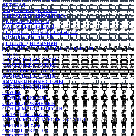
ДЕТСКАЯ
МОДУЛЬНЫЕ ДЕТСКИЕ
МЕБЕЛЬ ДЛЯ ШКОЛЬНИКА
ДЕТСКИЕ КРОВАТИ
МАТРАСЫ ДЛЯ ДЕТЕЙ
ДЕТСКИЕ СТОЛЫ И СТУЛЬЧИКИ
КОМОДЫ ДЛЯ ДЕТЕЙ
ДЕТСКИЕ ДИВАНЧИКИ
ДЕТСКИЙ СТУЛЬЧИК ДЛЯ КОРМЛЕНИЯ
СТОЛЫ
ПЛАСТИКОВЫЕ СТОЛЫ
ТУАЛЕТНЫЕ СТОЛИКИ
ПИСЬМЕННЫЕ СТОЛЫ
ЖУРНАЛЬНЫЕ СТОЛЫ
КОМПЬЮТЕРНЫЕ СТОЛЫ
СТОЛЫ НА КУХНЮ
СТУЛЬЯ
СТУЛЬЯ ОФИСНЫЕ
СТУЛЬЯ ДЕРЕВЯННЫЕ
СТУЛЬЯ МЕТАЛЛИЧЕСКИЕ
СКЛАДНЫЕ СТУЛЬЯ
ПЛАСТИКОВЫЕ КРЕСЛА И СТУЛЬЯ
БАРНЫЕ СТУЛЬЯ
ОФИСНЫЕ КРЕСЛА