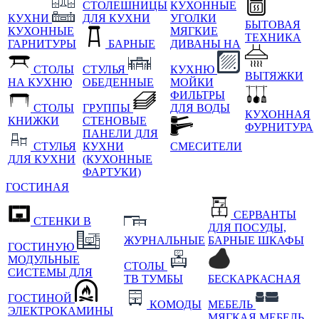
СТОЛЕШНИЦЫ
КУХОННЫЕ
КУХНИ
ДЛЯ КУХНИ
УГОЛКИ
БЫТОВАЯ
КУХОННЫЕ
МЯГКИЕ
ТЕХНИКА
ГАРНИТУРЫ
БАРНЫЕ
ДИВАНЫ НА
СТОЛЫ
СТУЛЬЯ
КУХНЮ
ВЫТЯЖКИ
НА КУХНЮ
ОБЕДЕННЫЕ
МОЙКИ
ФИЛЬТРЫ
СТОЛЫ
ГРУППЫ
ДЛЯ ВОДЫ
КУХОННАЯ
КНИЖКИ
СТЕНОВЫЕ
ФУРНИТУРА
ПАНЕЛИ ДЛЯ
СТУЛЬЯ
КУХНИ
СМЕСИТЕЛИ
ДЛЯ КУХНИ
(КУХОННЫЕ
ФАРТУКИ)
ГОСТИНАЯ
СЕРВАНТЫ
СТЕНКИ В
ДЛЯ ПОСУДЫ,
ЖУРНАЛЬНЫЕ
БАРНЫЕ ШКАФЫ
ГОСТИНУЮ
МОДУЛЬНЫЕ
СТОЛЫ
СИСТЕМЫ ДЛЯ
ТВ ТУМБЫ
БЕСКАРКАСНАЯ
ГОСТИНОЙ
КОМОДЫ
МЕБЕЛЬ
ЭЛЕКТРОКАМИНЫ
МЯГКАЯ МЕБЕЛЬ