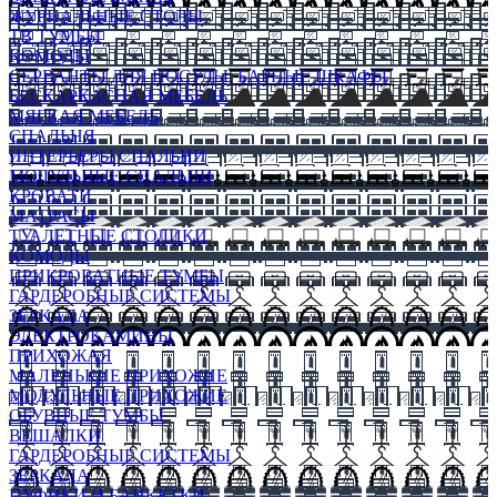
ЖУРНАЛЬНЫЕ СТОЛЫ
ТВ ТУМБЫ
КОМОДЫ
СЕРВАНТЫ ДЛЯ ПОСУДЫ, БАРНЫЕ ШКАФЫ
БЕСКАРКАСНАЯ МЕБЕЛЬ
МЯГКАЯ МЕБЕЛЬ
СПАЛЬНЯ
ИНТЕРЬЕРЫ СПАЛЬНИ
МОДУЛЬНЫЕ СПАЛЬНИ
КРОВАТИ
МАТРАСЫ
ТУАЛЕТНЫЕ СТОЛИКИ
КОМОДЫ
ПРИКРОВАТНЫЕ ТУМБЫ
ГАРДЕРОБНЫЕ СИСТЕМЫ
ЗЕРКАЛА
ЭЛЕКТРОКАМИНЫ
ПРИХОЖАЯ
МАЛЕНЬКИЕ ПРИХОЖИЕ
МОДУЛЬНЫЕ ПРИХОЖИЕ
ОБУВНЫЕ ТУМБЫ
ВЕШАЛКИ
ГАРДЕРОБНЫЕ СИСТЕМЫ
ЗЕРКАЛА
ПУФИКИ И БАНКЕТКИ