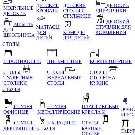
ДЕТСКИЕ
ДЕТСКИЕ
ДЕТСКИЕ
МОДУЛЬНЫЕ
КРОВАТИ
СТОЛЫ И
ДИВАНЧИКИ
ДЕТСКИЕ
СТУЛЬЧИКИ
ДЕТСКИЙ
МЕБЕЛЬ
МАТРАСЫ
СТУЛЬЧИК ДЛЯ
ДЛЯ
ДЛЯ
КОМОДЫ
КОРМЛЕНИЯ
ШКОЛЬНИКА
ДЕТЕЙ
ДЛЯ ДЕТЕЙ
СТОЛЫ
ПЛАСТИКОВЫЕ
ПИСЬМЕННЫЕ
КОМПЬЮТЕРНЫЕ
СТОЛЫ
СТОЛЫ
СТОЛЫ
ТУАЛЕТНЫЕ
ЖУРНАЛЬНЫЕ
СТОЛЫ НА
СТОЛИКИ
СТОЛЫ
КУХНЮ
СТУЛЬЯ
СТУЛЬЯ
СТУЛЬЯ
ПЛАСТИКОВЫЕ
ОФИС
ОФИСНЫЕ
МЕТАЛЛИЧЕСКИЕ
КРЕСЛА И
КРЕС
СТУЛЬЯ
СКЛАДНЫЕ
СТУЛЬЯ
ДЕРЕВЯННЫЕ
СТУЛЬЯ
БАРНЫЕ
ТАБУ
СТУЛЬЯ