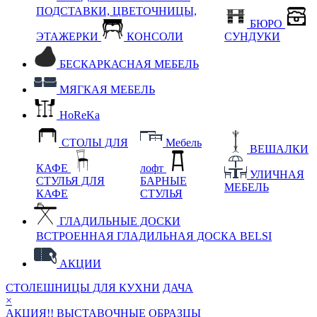
ПОДСТАВКИ, ЦВЕТОЧНИЦЫ,
БЮРО
ЭТАЖЕРКИ
КОНСОЛИ
СУНДУКИ
БЕСКАРКАСНАЯ МЕБЕЛЬ
МЯГКАЯ МЕБЕЛЬ
HoReKa
СТОЛЫ ДЛЯ
Мебель
ВЕШАЛКИ
КАФЕ
лофт
УЛИЧНАЯ
СТУЛЬЯ ДЛЯ
БАРНЫЕ
МЕБЕЛЬ
КАФЕ
СТУЛЬЯ
ГЛАДИЛЬНЫЕ ДОСКИ
ВСТРОЕННАЯ ГЛАДИЛЬНАЯ ДОСКА BELSI
АКЦИИ
СТОЛЕШНИЦЫ ДЛЯ КУХНИ
ДАЧА
×
АКЦИЯ!! ВЫСТАВОЧНЫЕ ОБРАЗЦЫ