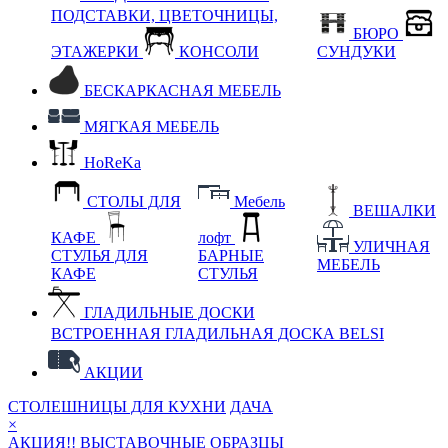
ПОДСТАВКИ, ЦВЕТОЧНИЦЫ,
БЮРО
ЭТАЖЕРКИ
КОНСОЛИ
СУНДУКИ
БЕСКАРКАСНАЯ МЕБЕЛЬ
МЯГКАЯ МЕБЕЛЬ
HoReKa
СТОЛЫ ДЛЯ
Мебель
ВЕШАЛКИ
КАФЕ
лофт
УЛИЧНАЯ
СТУЛЬЯ ДЛЯ
БАРНЫЕ
МЕБЕЛЬ
КАФЕ
СТУЛЬЯ
ГЛАДИЛЬНЫЕ ДОСКИ
ВСТРОЕННАЯ ГЛАДИЛЬНАЯ ДОСКА BELSI
АКЦИИ
СТОЛЕШНИЦЫ ДЛЯ КУХНИ
ДАЧА
×
АКЦИЯ!! ВЫСТАВОЧНЫЕ ОБРАЗЦЫ