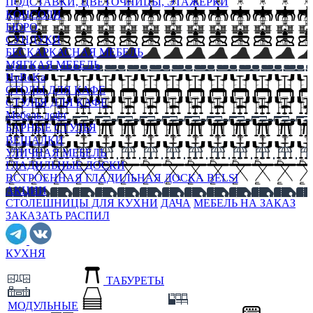
ПОДСТАВКИ, ЦВЕТОЧНИЦЫ, ЭТАЖЕРКИ
КОНСОЛИ
БЮРО
СУНДУКИ
БЕСКАРКАСНАЯ МЕБЕЛЬ
МЯГКАЯ МЕБЕЛЬ
HoReKa
СТОЛЫ ДЛЯ КАФЕ
СТУЛЬЯ ДЛЯ КАФЕ
Мебель лофт
БАРНЫЕ СТУЛЬЯ
ВЕШАЛКИ
УЛИЧНАЯ МЕБЕЛЬ
ГЛАДИЛЬНЫЕ ДОСКИ
ВСТРОЕННАЯ ГЛАДИЛЬНАЯ ДОСКА BELSI
АКЦИИ
СТОЛЕШНИЦЫ ДЛЯ КУХНИ
ДАЧА
МЕБЕЛЬ НА ЗАКАЗ
ЗАКАЗАТЬ РАСПИЛ
КУХНЯ
ТАБУРЕТЫ
МОДУЛЬНЫЕ