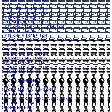
ДЕТСКАЯ
МОДУЛЬНЫЕ ДЕТСКИЕ
МЕБЕЛЬ ДЛЯ ШКОЛЬНИКА
ДЕТСКИЕ КРОВАТИ
МАТРАСЫ ДЛЯ ДЕТЕЙ
ДЕТСКИЕ СТОЛЫ И СТУЛЬЧИКИ
КОМОДЫ ДЛЯ ДЕТЕЙ
ДЕТСКИЕ ДИВАНЧИКИ
ДЕТСКИЙ СТУЛЬЧИК ДЛЯ КОРМЛЕНИЯ
СТОЛЫ
ПЛАСТИКОВЫЕ СТОЛЫ
ТУАЛЕТНЫЕ СТОЛИКИ
ПИСЬМЕННЫЕ СТОЛЫ
ЖУРНАЛЬНЫЕ СТОЛЫ
КОМПЬЮТЕРНЫЕ СТОЛЫ
СТОЛЫ НА КУХНЮ
СТУЛЬЯ
СТУЛЬЯ ОФИСНЫЕ
СТУЛЬЯ ДЕРЕВЯННЫЕ
СТУЛЬЯ МЕТАЛЛИЧЕСКИЕ
СКЛАДНЫЕ СТУЛЬЯ
ПЛАСТИКОВЫЕ КРЕСЛА И СТУЛЬЯ
БАРНЫЕ СТУЛЬЯ
ОФИСНЫЕ КРЕСЛА