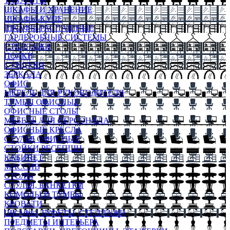
ТАБУРЕТЫ
ШКАФЫ И ХРАНЕНИЕ
ШКАФЫ-КУПЕ
ШКАФЫ-РАСПАШНЫЕ
ГАРДЕРОБНЫЕ СИСТЕМЫ
СТЕЛЛАЖИ
ПОЛКИ
СУНДУКИ
ЗЕРКАЛА
ОФИС
МЕБЕЛЬ ДЛЯ РУКОВОДИТЕЛЯ
ТУМБЫ ОФИСНЫЕ
ОФИСНЫЕ СТОЛЫ
МЕБЕЛЬ ДЛЯ ПЕРСОНАЛА
ОФИСНЫЕ КРЕСЛА
СТУЛЬЯ ОФИСНЫЕ
СТОЙКИ РЕСЕПШН
КАБИНЕТ
МАССИВ
СТОЛЫ
СТУЛЬЯ, БАНКЕТКИ
КОМОДЫ И ТУМБЫ
КРОВАТИ
ШКАФЫ, БУФЕТЫ, СТЕЛЛАЖИ
ПРЕДМЕТЫ ИНТЕРЬЕРА