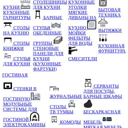
СТОЛЕШНИЦЫ
КУХОННЫЕ
КУХНИ
ДЛЯ КУХНИ
УГОЛКИ
БЫТОВАЯ
КУХОННЫЕ
МЯГКИЕ
ТЕХНИКА
ГАРНИТУРЫ
БАРНЫЕ
ДИВАНЫ НА
СТОЛЫ
СТУЛЬЯ
КУХНЮ
ВЫТЯЖКИ
НА КУХНЮ
ОБЕДЕННЫЕ
МОЙКИ
ФИЛЬТРЫ
СТОЛЫ
ГРУППЫ
ДЛЯ ВОДЫ
КУХОННАЯ
КНИЖКИ
СТЕНОВЫЕ
ФУРНИТУРА
ПАНЕЛИ ДЛЯ
СТУЛЬЯ
КУХНИ
СМЕСИТЕЛИ
ДЛЯ КУХНИ
(КУХОННЫЕ
ФАРТУКИ)
ГОСТИНАЯ
СЕРВАНТЫ
СТЕНКИ В
ДЛЯ ПОСУДЫ,
ЖУРНАЛЬНЫЕ
БАРНЫЕ ШКАФЫ
ГОСТИНУЮ
МОДУЛЬНЫЕ
СТОЛЫ
СИСТЕМЫ ДЛЯ
ТВ ТУМБЫ
БЕСКАРКАСНАЯ
ГОСТИНОЙ
КОМОДЫ
МЕБЕЛЬ
ЭЛЕКТРОКАМИНЫ
МЯГКАЯ МЕБЕЛЬ