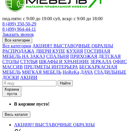
пнд-пятн: с 9:00 до 19:00 суб, вскр: с 9:00 до 18:00
8 (499) 350-50-29
8 (499) 964-44-11
Заказать звонок
Все категории
Все категории
АКЦИЯ!! ВЫСТАВОЧНЫЕ ОБРАЗЦЫ
РАСПРОДАЖА
ДВЕРИ КУПЕ
КУХНЯ
ГОСТИНАЯ
МЕБЕЛЬ НА ЗАКАЗ
СПАЛЬНЯ
ПРИХОЖАЯ
ДЕТСКАЯ
СТОЛЫ
СТУЛЬЯ
ШКАФЫ И ХРАНЕНИЕ
ЗЕРКАЛА
ОФИС
МАССИВ
ПРЕДМЕТЫ ИНТЕРЬЕРА
БЕСКАРКАСНАЯ
МЕБЕЛЬ
МЯГКАЯ МЕБЕЛЬ
HoReKa
ДАЧА
ГЛАДИЛЬНЫЕ
ДОСКИ
АКЦИИ
Найти
Корзина
пуста
В корзине пусто!
Весь каталог
АКЦИЯ!! ВЫСТАВОЧНЫЕ ОБРАЗЦЫ