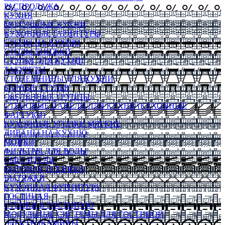
РАСПРОДАЖА
КУХНЯ
МОДУЛЬНЫЕ КУХНИ
КУХОННЫЕ ГАРНИТУРЫ
СТОЛЫ НА КУХНЮ
СТОЛЫ КНИЖКИ
СТУЛЬЯ ДЛЯ КУХНИ
ТАБУРЕТЫ
СТОЛЕШНИЦЫ ДЛЯ КУХНИ
БАРНЫЕ СТУЛЬЯ
ОБЕДЕННЫЕ ГРУППЫ
СТЕНОВЫЕ ПАНЕЛИ ДЛЯ КУХНИ (КУХОННЫЕ
ФАРТУКИ)
КУХОННЫЕ УГОЛКИ МЯГКИЕ
ДИВАНЫ НА КУХНЮ
МОЙКИ
ФИЛЬТРЫ ДЛЯ ВОДЫ
СМЕСИТЕЛИ
БЫТОВАЯ ТЕХНИКА
ВЫТЯЖКИ
КУХОННАЯ ФУРНИТУРА
ГОСТИНАЯ
СТЕНКИ В ГОСТИНУЮ
МОДУЛЬНЫЕ СИСТЕМЫ ДЛЯ ГОСТИНОЙ
ЭЛЕКТРОКАМИНЫ