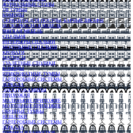
ЖУРНАЛЬНЫЕ СТОЛЫ
ТВ ТУМБЫ
КОМОДЫ
СЕРВАНТЫ ДЛЯ ПОСУДЫ, БАРНЫЕ ШКАФЫ
БЕСКАРКАСНАЯ МЕБЕЛЬ
МЯГКАЯ МЕБЕЛЬ
СПАЛЬНЯ
ИНТЕРЬЕРЫ СПАЛЬНИ
МОДУЛЬНЫЕ СПАЛЬНИ
КРОВАТИ
МАТРАСЫ
ТУАЛЕТНЫЕ СТОЛИКИ
КОМОДЫ
ПРИКРОВАТНЫЕ ТУМБЫ
ГАРДЕРОБНЫЕ СИСТЕМЫ
ЗЕРКАЛА
ЭЛЕКТРОКАМИНЫ
ПРИХОЖАЯ
МАЛЕНЬКИЕ ПРИХОЖИЕ
МОДУЛЬНЫЕ ПРИХОЖИЕ
ОБУВНЫЕ ТУМБЫ
ВЕШАЛКИ
ГАРДЕРОБНЫЕ СИСТЕМЫ
ЗЕРКАЛА
ПУФИКИ И БАНКЕТКИ