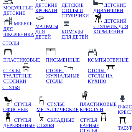
ДЕТСКИЕ
ДЕТСКИЕ
ДЕТСКИЕ
МОДУЛЬНЫЕ
КРОВАТИ
СТОЛЫ И
ДИВАНЧИКИ
ДЕТСКИЕ
СТУЛЬЧИКИ
ДЕТСКИЙ
МЕБЕЛЬ
МАТРАСЫ
СТУЛЬЧИК ДЛЯ
ДЛЯ
ДЛЯ
КОМОДЫ
КОРМЛЕНИЯ
ШКОЛЬНИКА
ДЕТЕЙ
ДЛЯ ДЕТЕЙ
СТОЛЫ
ПЛАСТИКОВЫЕ
ПИСЬМЕННЫЕ
КОМПЬЮТЕРНЫЕ
СТОЛЫ
СТОЛЫ
СТОЛЫ
ТУАЛЕТНЫЕ
ЖУРНАЛЬНЫЕ
СТОЛЫ НА
СТОЛИКИ
СТОЛЫ
КУХНЮ
СТУЛЬЯ
СТУЛЬЯ
СТУЛЬЯ
ПЛАСТИКОВЫЕ
ОФИС
ОФИСНЫЕ
МЕТАЛЛИЧЕСКИЕ
КРЕСЛА И
КРЕС
СТУЛЬЯ
СКЛАДНЫЕ
СТУЛЬЯ
ДЕРЕВЯННЫЕ
СТУЛЬЯ
БАРНЫЕ
ТАБУ
СТУЛЬЯ