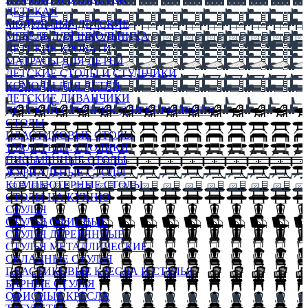
ДЕТСКАЯ
МОДУЛЬНЫЕ ДЕТСКИЕ
МЕБЕЛЬ ДЛЯ ШКОЛЬНИКА
ДЕТСКИЕ КРОВАТИ
МАТРАСЫ ДЛЯ ДЕТЕЙ
ДЕТСКИЕ СТОЛЫ И СТУЛЬЧИКИ
КОМОДЫ ДЛЯ ДЕТЕЙ
ДЕТСКИЕ ДИВАНЧИКИ
ДЕТСКИЙ СТУЛЬЧИК ДЛЯ КОРМЛЕНИЯ
СТОЛЫ
ПЛАСТИКОВЫЕ СТОЛЫ
ТУАЛЕТНЫЕ СТОЛИКИ
ПИСЬМЕННЫЕ СТОЛЫ
ЖУРНАЛЬНЫЕ СТОЛЫ
КОМПЬЮТЕРНЫЕ СТОЛЫ
СТОЛЫ НА КУХНЮ
СТУЛЬЯ
СТУЛЬЯ ОФИСНЫЕ
СТУЛЬЯ ДЕРЕВЯННЫЕ
СТУЛЬЯ МЕТАЛЛИЧЕСКИЕ
СКЛАДНЫЕ СТУЛЬЯ
ПЛАСТИКОВЫЕ КРЕСЛА И СТУЛЬЯ
БАРНЫЕ СТУЛЬЯ
ОФИСНЫЕ КРЕСЛА