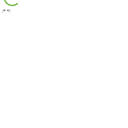
/*
*/