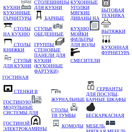
СТОЛЕШНИЦЫ
КУХОННЫЕ
КУХНИ
ДЛЯ КУХНИ
УГОЛКИ
БЫТОВАЯ
КУХОННЫЕ
МЯГКИЕ
ТЕХНИКА
ГАРНИТУРЫ
БАРНЫЕ
ДИВАНЫ НА
СТОЛЫ
СТУЛЬЯ
КУХНЮ
ВЫТЯЖКИ
НА КУХНЮ
ОБЕДЕННЫЕ
МОЙКИ
ФИЛЬТРЫ
СТОЛЫ
ГРУППЫ
ДЛЯ ВОДЫ
КУХОННАЯ
КНИЖКИ
СТЕНОВЫЕ
ФУРНИТУРА
ПАНЕЛИ ДЛЯ
СТУЛЬЯ
КУХНИ
СМЕСИТЕЛИ
ДЛЯ КУХНИ
(КУХОННЫЕ
ФАРТУКИ)
ГОСТИНАЯ
СЕРВАНТЫ
СТЕНКИ В
ДЛЯ ПОСУДЫ,
ЖУРНАЛЬНЫЕ
БАРНЫЕ ШКАФЫ
ГОСТИНУЮ
МОДУЛЬНЫЕ
СТОЛЫ
СИСТЕМЫ ДЛЯ
ТВ ТУМБЫ
БЕСКАРКАСНАЯ
ГОСТИНОЙ
КОМОДЫ
МЕБЕЛЬ
ЭЛЕКТРОКАМИНЫ
МЯГКАЯ МЕБЕЛЬ