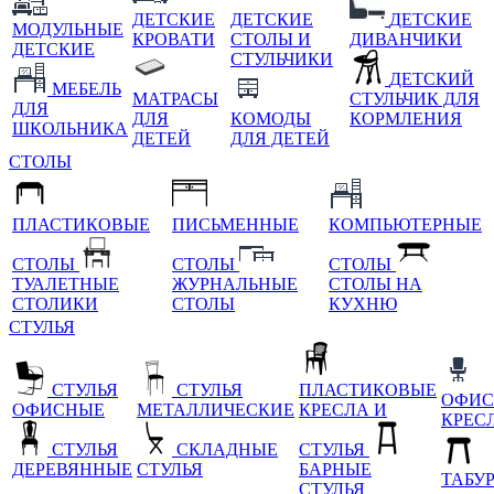
ДЕТСКИЕ
ДЕТСКИЕ
ДЕТСКИЕ
МОДУЛЬНЫЕ
КРОВАТИ
СТОЛЫ И
ДИВАНЧИКИ
ДЕТСКИЕ
СТУЛЬЧИКИ
ДЕТСКИЙ
МЕБЕЛЬ
МАТРАСЫ
СТУЛЬЧИК ДЛЯ
ДЛЯ
ДЛЯ
КОМОДЫ
КОРМЛЕНИЯ
ШКОЛЬНИКА
ДЕТЕЙ
ДЛЯ ДЕТЕЙ
СТОЛЫ
ПЛАСТИКОВЫЕ
ПИСЬМЕННЫЕ
КОМПЬЮТЕРНЫЕ
СТОЛЫ
СТОЛЫ
СТОЛЫ
ТУАЛЕТНЫЕ
ЖУРНАЛЬНЫЕ
СТОЛЫ НА
СТОЛИКИ
СТОЛЫ
КУХНЮ
СТУЛЬЯ
СТУЛЬЯ
СТУЛЬЯ
ПЛАСТИКОВЫЕ
ОФИС
ОФИСНЫЕ
МЕТАЛЛИЧЕСКИЕ
КРЕСЛА И
КРЕС
СТУЛЬЯ
СКЛАДНЫЕ
СТУЛЬЯ
ДЕРЕВЯННЫЕ
СТУЛЬЯ
БАРНЫЕ
ТАБУ
СТУЛЬЯ