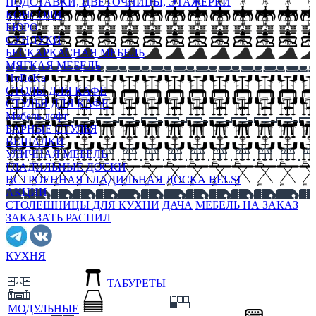
ПОДСТАВКИ, ЦВЕТОЧНИЦЫ, ЭТАЖЕРКИ
КОНСОЛИ
БЮРО
СУНДУКИ
БЕСКАРКАСНАЯ МЕБЕЛЬ
МЯГКАЯ МЕБЕЛЬ
HoReKa
СТОЛЫ ДЛЯ КАФЕ
СТУЛЬЯ ДЛЯ КАФЕ
Мебель лофт
БАРНЫЕ СТУЛЬЯ
ВЕШАЛКИ
УЛИЧНАЯ МЕБЕЛЬ
ГЛАДИЛЬНЫЕ ДОСКИ
ВСТРОЕННАЯ ГЛАДИЛЬНАЯ ДОСКА BELSI
АКЦИИ
СТОЛЕШНИЦЫ ДЛЯ КУХНИ
ДАЧА
МЕБЕЛЬ НА ЗАКАЗ
ЗАКАЗАТЬ РАСПИЛ
КУХНЯ
ТАБУРЕТЫ
МОДУЛЬНЫЕ