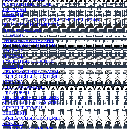
ЖУРНАЛЬНЫЕ СТОЛЫ
ТВ ТУМБЫ
КОМОДЫ
СЕРВАНТЫ ДЛЯ ПОСУДЫ, БАРНЫЕ ШКАФЫ
БЕСКАРКАСНАЯ МЕБЕЛЬ
МЯГКАЯ МЕБЕЛЬ
СПАЛЬНЯ
ИНТЕРЬЕРЫ СПАЛЬНИ
МОДУЛЬНЫЕ СПАЛЬНИ
КРОВАТИ
МАТРАСЫ
ТУАЛЕТНЫЕ СТОЛИКИ
КОМОДЫ
ПРИКРОВАТНЫЕ ТУМБЫ
ГАРДЕРОБНЫЕ СИСТЕМЫ
ЗЕРКАЛА
ЭЛЕКТРОКАМИНЫ
ПРИХОЖАЯ
МАЛЕНЬКИЕ ПРИХОЖИЕ
МОДУЛЬНЫЕ ПРИХОЖИЕ
ОБУВНЫЕ ТУМБЫ
ВЕШАЛКИ
ГАРДЕРОБНЫЕ СИСТЕМЫ
ЗЕРКАЛА
ПУФИКИ И БАНКЕТКИ