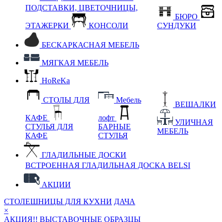
ПОДСТАВКИ, ЦВЕТОЧНИЦЫ,
БЮРО
ЭТАЖЕРКИ
КОНСОЛИ
СУНДУКИ
БЕСКАРКАСНАЯ МЕБЕЛЬ
МЯГКАЯ МЕБЕЛЬ
HoReKa
СТОЛЫ ДЛЯ
Мебель
ВЕШАЛКИ
КАФЕ
лофт
УЛИЧНАЯ
СТУЛЬЯ ДЛЯ
БАРНЫЕ
МЕБЕЛЬ
КАФЕ
СТУЛЬЯ
ГЛАДИЛЬНЫЕ ДОСКИ
ВСТРОЕННАЯ ГЛАДИЛЬНАЯ ДОСКА BELSI
АКЦИИ
СТОЛЕШНИЦЫ ДЛЯ КУХНИ
ДАЧА
×
АКЦИЯ!! ВЫСТАВОЧНЫЕ ОБРАЗЦЫ