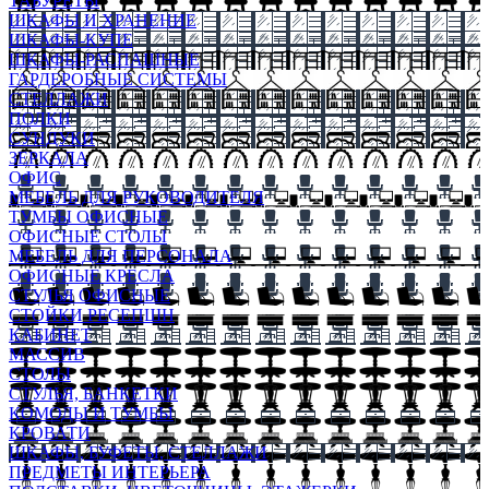
ТАБУРЕТЫ
ШКАФЫ И ХРАНЕНИЕ
ШКАФЫ-КУПЕ
ШКАФЫ-РАСПАШНЫЕ
ГАРДЕРОБНЫЕ СИСТЕМЫ
СТЕЛЛАЖИ
ПОЛКИ
СУНДУКИ
ЗЕРКАЛА
ОФИС
МЕБЕЛЬ ДЛЯ РУКОВОДИТЕЛЯ
ТУМБЫ ОФИСНЫЕ
ОФИСНЫЕ СТОЛЫ
МЕБЕЛЬ ДЛЯ ПЕРСОНАЛА
ОФИСНЫЕ КРЕСЛА
СТУЛЬЯ ОФИСНЫЕ
СТОЙКИ РЕСЕПШН
КАБИНЕТ
МАССИВ
СТОЛЫ
СТУЛЬЯ, БАНКЕТКИ
КОМОДЫ И ТУМБЫ
КРОВАТИ
ШКАФЫ, БУФЕТЫ, СТЕЛЛАЖИ
ПРЕДМЕТЫ ИНТЕРЬЕРА