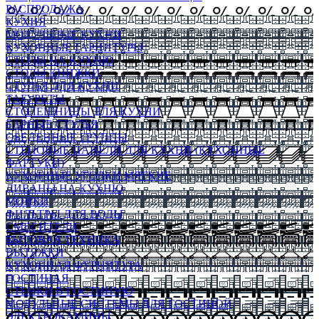
РАСПРОДАЖА
КУХНЯ
МОДУЛЬНЫЕ КУХНИ
КУХОННЫЕ ГАРНИТУРЫ
СТОЛЫ НА КУХНЮ
СТОЛЫ КНИЖКИ
СТУЛЬЯ ДЛЯ КУХНИ
ТАБУРЕТЫ
СТОЛЕШНИЦЫ ДЛЯ КУХНИ
БАРНЫЕ СТУЛЬЯ
ОБЕДЕННЫЕ ГРУППЫ
СТЕНОВЫЕ ПАНЕЛИ ДЛЯ КУХНИ (КУХОННЫЕ
ФАРТУКИ)
КУХОННЫЕ УГОЛКИ МЯГКИЕ
ДИВАНЫ НА КУХНЮ
МОЙКИ
ФИЛЬТРЫ ДЛЯ ВОДЫ
СМЕСИТЕЛИ
БЫТОВАЯ ТЕХНИКА
ВЫТЯЖКИ
КУХОННАЯ ФУРНИТУРА
ГОСТИНАЯ
СТЕНКИ В ГОСТИНУЮ
МОДУЛЬНЫЕ СИСТЕМЫ ДЛЯ ГОСТИНОЙ
ЭЛЕКТРОКАМИНЫ