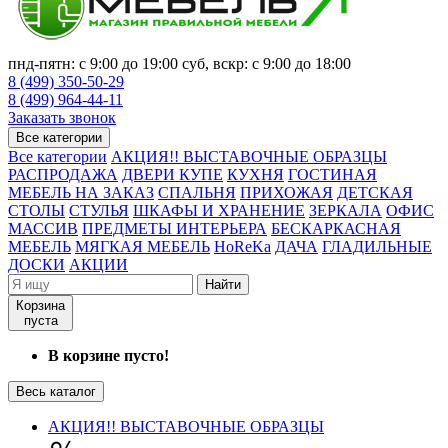
пнд-пятн: с 9:00 до 19:00 суб, вскр: с 9:00 до 18:00
8 (499) 350-50-29
8 (499) 964-44-11
Заказать звонок
Все категории
Все категории
АКЦИЯ!! ВЫСТАВОЧНЫЕ ОБРАЗЦЫ
РАСПРОДАЖА
ДВЕРИ КУПЕ
КУХНЯ
ГОСТИНАЯ
МЕБЕЛЬ НА ЗАКАЗ
СПАЛЬНЯ
ПРИХОЖАЯ
ДЕТСКАЯ
СТОЛЫ
СТУЛЬЯ
ШКАФЫ И ХРАНЕНИЕ
ЗЕРКАЛА
ОФИС
МАССИВ
ПРЕДМЕТЫ ИНТЕРЬЕРА
БЕСКАРКАСНАЯ
МЕБЕЛЬ
МЯГКАЯ МЕБЕЛЬ
HoReKa
ДАЧА
ГЛАДИЛЬНЫЕ
ДОСКИ
АКЦИИ
Найти
Корзина
пуста
В корзине пусто!
Весь каталог
АКЦИЯ!! ВЫСТАВОЧНЫЕ ОБРАЗЦЫ