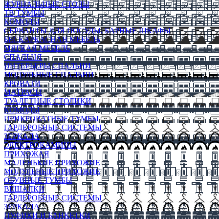
ЖУРНАЛЬНЫЕ СТОЛЫ
ТВ ТУМБЫ
КОМОДЫ
СЕРВАНТЫ ДЛЯ ПОСУДЫ, БАРНЫЕ ШКАФЫ
БЕСКАРКАСНАЯ МЕБЕЛЬ
МЯГКАЯ МЕБЕЛЬ
СПАЛЬНЯ
ИНТЕРЬЕРЫ СПАЛЬНИ
МОДУЛЬНЫЕ СПАЛЬНИ
КРОВАТИ
МАТРАСЫ
ТУАЛЕТНЫЕ СТОЛИКИ
КОМОДЫ
ПРИКРОВАТНЫЕ ТУМБЫ
ГАРДЕРОБНЫЕ СИСТЕМЫ
ЗЕРКАЛА
ЭЛЕКТРОКАМИНЫ
ПРИХОЖАЯ
МАЛЕНЬКИЕ ПРИХОЖИЕ
МОДУЛЬНЫЕ ПРИХОЖИЕ
ОБУВНЫЕ ТУМБЫ
ВЕШАЛКИ
ГАРДЕРОБНЫЕ СИСТЕМЫ
ЗЕРКАЛА
ПУФИКИ И БАНКЕТКИ