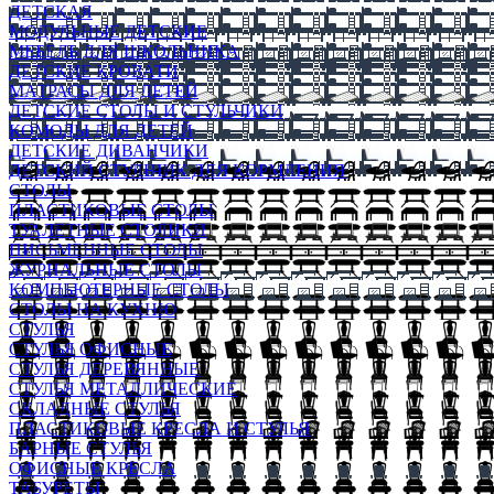
ДЕТСКАЯ
МОДУЛЬНЫЕ ДЕТСКИЕ
МЕБЕЛЬ ДЛЯ ШКОЛЬНИКА
ДЕТСКИЕ КРОВАТИ
МАТРАСЫ ДЛЯ ДЕТЕЙ
ДЕТСКИЕ СТОЛЫ И СТУЛЬЧИКИ
КОМОДЫ ДЛЯ ДЕТЕЙ
ДЕТСКИЕ ДИВАНЧИКИ
ДЕТСКИЙ СТУЛЬЧИК ДЛЯ КОРМЛЕНИЯ
СТОЛЫ
ПЛАСТИКОВЫЕ СТОЛЫ
ТУАЛЕТНЫЕ СТОЛИКИ
ПИСЬМЕННЫЕ СТОЛЫ
ЖУРНАЛЬНЫЕ СТОЛЫ
КОМПЬЮТЕРНЫЕ СТОЛЫ
СТОЛЫ НА КУХНЮ
СТУЛЬЯ
СТУЛЬЯ ОФИСНЫЕ
СТУЛЬЯ ДЕРЕВЯННЫЕ
СТУЛЬЯ МЕТАЛЛИЧЕСКИЕ
СКЛАДНЫЕ СТУЛЬЯ
ПЛАСТИКОВЫЕ КРЕСЛА И СТУЛЬЯ
БАРНЫЕ СТУЛЬЯ
ОФИСНЫЕ КРЕСЛА
ТАБУРЕТЫ