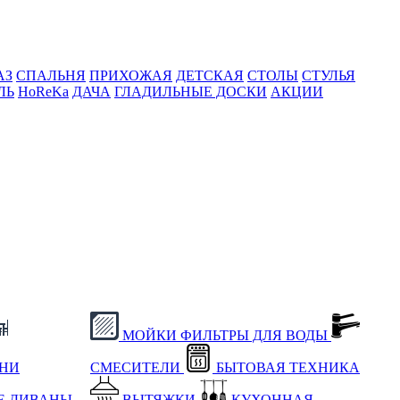
АЗ
СПАЛЬНЯ
ПРИХОЖАЯ
ДЕТСКАЯ
СТОЛЫ
СТУЛЬЯ
ЛЬ
HoReKa
ДАЧА
ГЛАДИЛЬНЫЕ ДОСКИ
АКЦИИ
МОЙКИ
ФИЛЬТРЫ ДЛЯ ВОДЫ
ХНИ
СМЕСИТЕЛИ
БЫТОВАЯ ТЕХНИКА
Е
ДИВАНЫ
ВЫТЯЖКИ
КУХОННАЯ