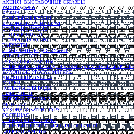
АКЦИЯ!! ВЫСТАВОЧНЫЕ ОБРАЗЦЫ
РАСПРОДАЖА
КУХНЯ
МОДУЛЬНЫЕ КУХНИ
КУХОННЫЕ ГАРНИТУРЫ
СТОЛЫ НА КУХНЮ
СТОЛЫ КНИЖКИ
СТУЛЬЯ ДЛЯ КУХНИ
ТАБУРЕТЫ
СТОЛЕШНИЦЫ ДЛЯ КУХНИ
БАРНЫЕ СТУЛЬЯ
ОБЕДЕННЫЕ ГРУППЫ
СТЕНОВЫЕ ПАНЕЛИ ДЛЯ КУХНИ (КУХОННЫЕ ФАРТУКИ
КУХОННЫЕ УГОЛКИ МЯГКИЕ
ДИВАНЫ НА КУХНЮ
МОЙКИ
ФИЛЬТРЫ ДЛЯ ВОДЫ
СМЕСИТЕЛИ
БЫТОВАЯ ТЕХНИКА
ВЫТЯЖКИ
КУХОННАЯ ФУРНИТУРА
ГОСТИНАЯ
СТЕНКИ В ГОСТИНУЮ
МОДУЛЬНЫЕ СИСТЕМЫ ДЛЯ ГОСТИНОЙ
ЭЛЕКТРОКАМИНЫ