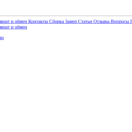
зврат и обмен
Контакты
Сборка
Замер
Статьи
Отзывы
Вопросы
зврат и обмен
ли