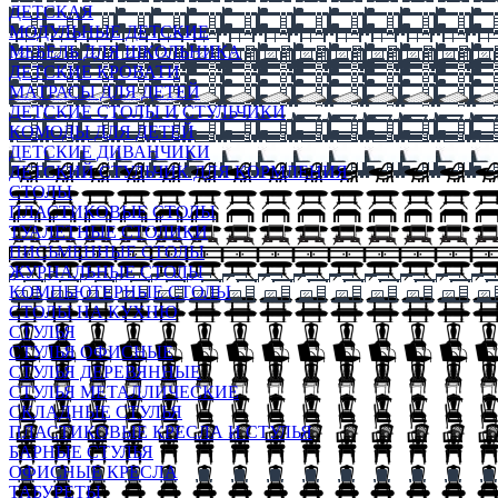
ДЕТСКАЯ
МОДУЛЬНЫЕ ДЕТСКИЕ
МЕБЕЛЬ ДЛЯ ШКОЛЬНИКА
ДЕТСКИЕ КРОВАТИ
МАТРАСЫ ДЛЯ ДЕТЕЙ
ДЕТСКИЕ СТОЛЫ И СТУЛЬЧИКИ
КОМОДЫ ДЛЯ ДЕТЕЙ
ДЕТСКИЕ ДИВАНЧИКИ
ДЕТСКИЙ СТУЛЬЧИК ДЛЯ КОРМЛЕНИЯ
СТОЛЫ
ПЛАСТИКОВЫЕ СТОЛЫ
ТУАЛЕТНЫЕ СТОЛИКИ
ПИСЬМЕННЫЕ СТОЛЫ
ЖУРНАЛЬНЫЕ СТОЛЫ
КОМПЬЮТЕРНЫЕ СТОЛЫ
СТОЛЫ НА КУХНЮ
СТУЛЬЯ
СТУЛЬЯ ОФИСНЫЕ
СТУЛЬЯ ДЕРЕВЯННЫЕ
СТУЛЬЯ МЕТАЛЛИЧЕСКИЕ
СКЛАДНЫЕ СТУЛЬЯ
ПЛАСТИКОВЫЕ КРЕСЛА И СТУЛЬЯ
БАРНЫЕ СТУЛЬЯ
ОФИСНЫЕ КРЕСЛА
ТАБУРЕТЫ