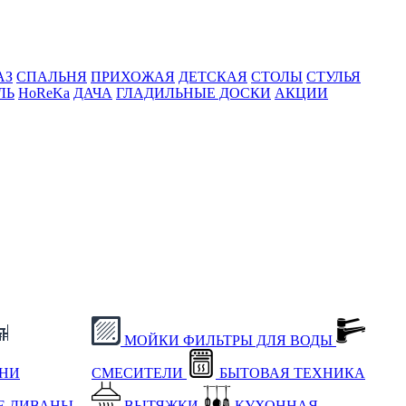
АЗ
СПАЛЬНЯ
ПРИХОЖАЯ
ДЕТСКАЯ
СТОЛЫ
СТУЛЬЯ
ЛЬ
HoReKa
ДАЧА
ГЛАДИЛЬНЫЕ ДОСКИ
АКЦИИ
МОЙКИ
ФИЛЬТРЫ ДЛЯ ВОДЫ
ХНИ
СМЕСИТЕЛИ
БЫТОВАЯ ТЕХНИКА
Е
ДИВАНЫ
ВЫТЯЖКИ
КУХОННАЯ