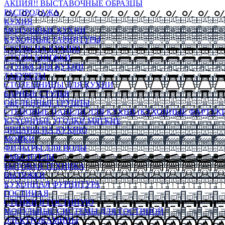
АКЦИЯ!! ВЫСТАВОЧНЫЕ ОБРАЗЦЫ
РАСПРОДАЖА
КУХНЯ
МОДУЛЬНЫЕ КУХНИ
КУХОННЫЕ ГАРНИТУРЫ
СТОЛЫ НА КУХНЮ
СТОЛЫ КНИЖКИ
СТУЛЬЯ ДЛЯ КУХНИ
ТАБУРЕТЫ
СТОЛЕШНИЦЫ ДЛЯ КУХНИ
БАРНЫЕ СТУЛЬЯ
ОБЕДЕННЫЕ ГРУППЫ
СТЕНОВЫЕ ПАНЕЛИ ДЛЯ КУХНИ (КУХОННЫЕ ФАРТУКИ
КУХОННЫЕ УГОЛКИ МЯГКИЕ
ДИВАНЫ НА КУХНЮ
МОЙКИ
ФИЛЬТРЫ ДЛЯ ВОДЫ
СМЕСИТЕЛИ
БЫТОВАЯ ТЕХНИКА
ВЫТЯЖКИ
КУХОННАЯ ФУРНИТУРА
ГОСТИНАЯ
СТЕНКИ В ГОСТИНУЮ
МОДУЛЬНЫЕ СИСТЕМЫ ДЛЯ ГОСТИНОЙ
ЭЛЕКТРОКАМИНЫ