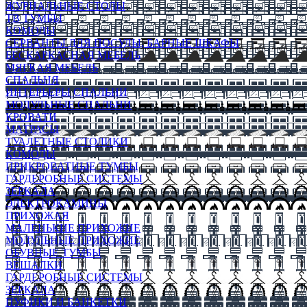
ЖУРНАЛЬНЫЕ СТОЛЫ
ТВ ТУМБЫ
КОМОДЫ
СЕРВАНТЫ ДЛЯ ПОСУДЫ, БАРНЫЕ ШКАФЫ
БЕСКАРКАСНАЯ МЕБЕЛЬ
МЯГКАЯ МЕБЕЛЬ
СПАЛЬНЯ
ИНТЕРЬЕРЫ СПАЛЬНИ
МОДУЛЬНЫЕ СПАЛЬНИ
КРОВАТИ
МАТРАСЫ
ТУАЛЕТНЫЕ СТОЛИКИ
КОМОДЫ
ПРИКРОВАТНЫЕ ТУМБЫ
ГАРДЕРОБНЫЕ СИСТЕМЫ
ЗЕРКАЛА
ЭЛЕКТРОКАМИНЫ
ПРИХОЖАЯ
МАЛЕНЬКИЕ ПРИХОЖИЕ
МОДУЛЬНЫЕ ПРИХОЖИЕ
ОБУВНЫЕ ТУМБЫ
ВЕШАЛКИ
ГАРДЕРОБНЫЕ СИСТЕМЫ
ЗЕРКАЛА
ПУФИКИ И БАНКЕТКИ