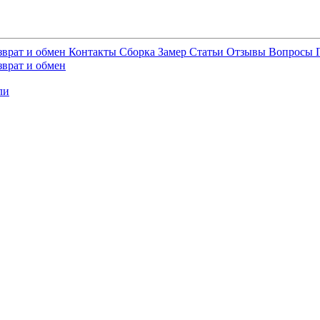
зврат и обмен
Контакты
Сборка
Замер
Статьи
Отзывы
Вопросы
зврат и обмен
ли