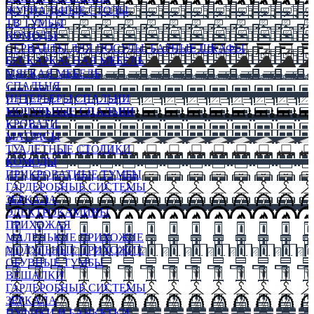
ЖУРНАЛЬНЫЕ СТОЛЫ
ТВ ТУМБЫ
КОМОДЫ
СЕРВАНТЫ ДЛЯ ПОСУДЫ, БАРНЫЕ ШКАФЫ
БЕСКАРКАСНАЯ МЕБЕЛЬ
МЯГКАЯ МЕБЕЛЬ
СПАЛЬНЯ
ИНТЕРЬЕРЫ СПАЛЬНИ
МОДУЛЬНЫЕ СПАЛЬНИ
КРОВАТИ
МАТРАСЫ
ТУАЛЕТНЫЕ СТОЛИКИ
КОМОДЫ
ПРИКРОВАТНЫЕ ТУМБЫ
ГАРДЕРОБНЫЕ СИСТЕМЫ
ЗЕРКАЛА
ЭЛЕКТРОКАМИНЫ
ПРИХОЖАЯ
МАЛЕНЬКИЕ ПРИХОЖИЕ
МОДУЛЬНЫЕ ПРИХОЖИЕ
ОБУВНЫЕ ТУМБЫ
ВЕШАЛКИ
ГАРДЕРОБНЫЕ СИСТЕМЫ
ЗЕРКАЛА
ПУФИКИ И БАНКЕТКИ