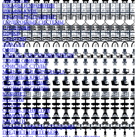
ТАБУРЕТЫ
ШКАФЫ И ХРАНЕНИЕ
ШКАФЫ-КУПЕ
ШКАФЫ-РАСПАШНЫЕ
ГАРДЕРОБНЫЕ СИСТЕМЫ
СТЕЛЛАЖИ
ПОЛКИ
СУНДУКИ
ЗЕРКАЛА
ОФИС
МЕБЕЛЬ ДЛЯ РУКОВОДИТЕЛЯ
ТУМБЫ ОФИСНЫЕ
ОФИСНЫЕ СТОЛЫ
МЕБЕЛЬ ДЛЯ ПЕРСОНАЛА
ОФИСНЫЕ КРЕСЛА
СТУЛЬЯ ОФИСНЫЕ
СТОЙКИ РЕСЕПШН
КАБИНЕТ
МАССИВ
СТОЛЫ
СТУЛЬЯ, БАНКЕТКИ
КОМОДЫ И ТУМБЫ
КРОВАТИ
ШКАФЫ, БУФЕТЫ, СТЕЛЛАЖИ
ПРЕДМЕТЫ ИНТЕРЬЕРА