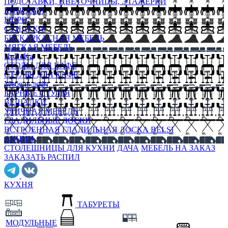
ПОДСТАВКИ, ЦВЕТОЧНИЦЫ, ЭТАЖЕРКИ
КОНСОЛИ
БЮРО
СУНДУКИ
БЕСКАРКАСНАЯ МЕБЕЛЬ
МЯГКАЯ МЕБЕЛЬ
HoReKa
СТОЛЫ ДЛЯ КАФЕ
СТУЛЬЯ ДЛЯ КАФЕ
Мебель лофт
БАРНЫЕ СТУЛЬЯ
ВЕШАЛКИ
УЛИЧНАЯ МЕБЕЛЬ
ГЛАДИЛЬНЫЕ ДОСКИ
ВСТРОЕННАЯ ГЛАДИЛЬНАЯ ДОСКА BELSI
АКЦИИ
СТОЛЕШНИЦЫ ДЛЯ КУХНИ
ДАЧА
МЕБЕЛЬ НА ЗАКАЗ
ЗАКАЗАТЬ РАСПИЛ
КУХНЯ
ТАБУРЕТЫ
МОДУЛЬНЫЕ