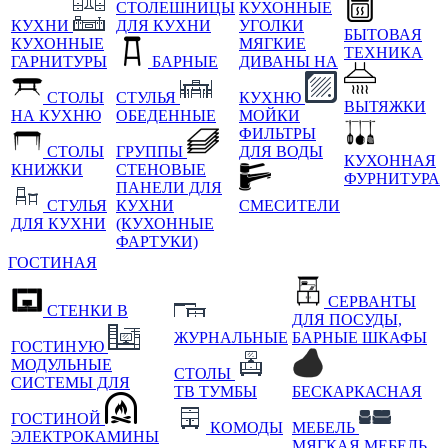
СТОЛЕШНИЦЫ
КУХОННЫЕ
КУХНИ
ДЛЯ КУХНИ
УГОЛКИ
БЫТОВАЯ
КУХОННЫЕ
МЯГКИЕ
ТЕХНИКА
ГАРНИТУРЫ
БАРНЫЕ
ДИВАНЫ НА
СТОЛЫ
СТУЛЬЯ
КУХНЮ
ВЫТЯЖКИ
НА КУХНЮ
ОБЕДЕННЫЕ
МОЙКИ
ФИЛЬТРЫ
СТОЛЫ
ГРУППЫ
ДЛЯ ВОДЫ
КУХОННАЯ
КНИЖКИ
СТЕНОВЫЕ
ФУРНИТУРА
ПАНЕЛИ ДЛЯ
СТУЛЬЯ
КУХНИ
СМЕСИТЕЛИ
ДЛЯ КУХНИ
(КУХОННЫЕ
ФАРТУКИ)
ГОСТИНАЯ
СЕРВАНТЫ
СТЕНКИ В
ДЛЯ ПОСУДЫ,
ЖУРНАЛЬНЫЕ
БАРНЫЕ ШКАФЫ
ГОСТИНУЮ
МОДУЛЬНЫЕ
СТОЛЫ
СИСТЕМЫ ДЛЯ
ТВ ТУМБЫ
БЕСКАРКАСНАЯ
ГОСТИНОЙ
КОМОДЫ
МЕБЕЛЬ
ЭЛЕКТРОКАМИНЫ
МЯГКАЯ МЕБЕЛЬ