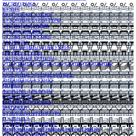
РАСПРОДАЖА
КУХНЯ
МОДУЛЬНЫЕ КУХНИ
КУХОННЫЕ ГАРНИТУРЫ
СТОЛЫ НА КУХНЮ
СТОЛЫ КНИЖКИ
СТУЛЬЯ ДЛЯ КУХНИ
ТАБУРЕТЫ
СТОЛЕШНИЦЫ ДЛЯ КУХНИ
БАРНЫЕ СТУЛЬЯ
ОБЕДЕННЫЕ ГРУППЫ
СТЕНОВЫЕ ПАНЕЛИ ДЛЯ КУХНИ (КУХОННЫЕ
ФАРТУКИ)
КУХОННЫЕ УГОЛКИ МЯГКИЕ
ДИВАНЫ НА КУХНЮ
МОЙКИ
ФИЛЬТРЫ ДЛЯ ВОДЫ
СМЕСИТЕЛИ
БЫТОВАЯ ТЕХНИКА
ВЫТЯЖКИ
КУХОННАЯ ФУРНИТУРА
ГОСТИНАЯ
СТЕНКИ В ГОСТИНУЮ
МОДУЛЬНЫЕ СИСТЕМЫ ДЛЯ ГОСТИНОЙ
ЭЛЕКТРОКАМИНЫ