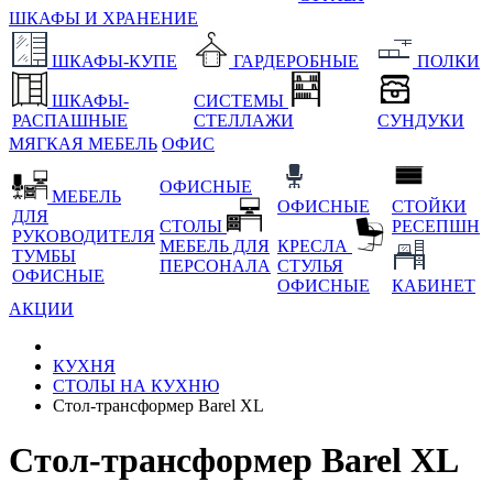
ШКАФЫ И ХРАНЕНИЕ
ШКАФЫ-КУПЕ
ГАРДЕРОБНЫЕ
ПОЛКИ
ШКАФЫ-
СИСТЕМЫ
РАСПАШНЫЕ
СТЕЛЛАЖИ
СУНДУКИ
МЯГКАЯ МЕБЕЛЬ
ОФИС
ОФИСНЫЕ
МЕБЕЛЬ
ОФИСНЫЕ
СТОЙКИ
ДЛЯ
СТОЛЫ
РЕСЕПШН
РУКОВОДИТЕЛЯ
МЕБЕЛЬ ДЛЯ
КРЕСЛА
ТУМБЫ
ПЕРСОНАЛА
СТУЛЬЯ
ОФИСНЫЕ
ОФИСНЫЕ
КАБИНЕТ
АКЦИИ
КУХНЯ
СТОЛЫ НА КУХНЮ
Стол-трансформер Barel XL
Стол-трансформер Barel XL