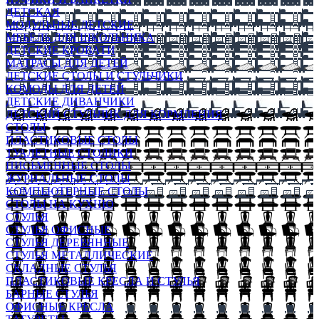
ДЕТСКАЯ
МОДУЛЬНЫЕ ДЕТСКИЕ
МЕБЕЛЬ ДЛЯ ШКОЛЬНИКА
ДЕТСКИЕ КРОВАТИ
МАТРАСЫ ДЛЯ ДЕТЕЙ
ДЕТСКИЕ СТОЛЫ И СТУЛЬЧИКИ
КОМОДЫ ДЛЯ ДЕТЕЙ
ДЕТСКИЕ ДИВАНЧИКИ
ДЕТСКИЙ СТУЛЬЧИК ДЛЯ КОРМЛЕНИЯ
СТОЛЫ
ПЛАСТИКОВЫЕ СТОЛЫ
ТУАЛЕТНЫЕ СТОЛИКИ
ПИСЬМЕННЫЕ СТОЛЫ
ЖУРНАЛЬНЫЕ СТОЛЫ
КОМПЬЮТЕРНЫЕ СТОЛЫ
СТОЛЫ НА КУХНЮ
СТУЛЬЯ
СТУЛЬЯ ОФИСНЫЕ
СТУЛЬЯ ДЕРЕВЯННЫЕ
СТУЛЬЯ МЕТАЛЛИЧЕСКИЕ
СКЛАДНЫЕ СТУЛЬЯ
ПЛАСТИКОВЫЕ КРЕСЛА И СТУЛЬЯ
БАРНЫЕ СТУЛЬЯ
ОФИСНЫЕ КРЕСЛА