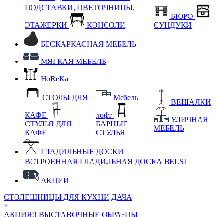
ПОДСТАВКИ, ЦВЕТОЧНИЦЫ,
БЮРО
ЭТАЖЕРКИ
КОНСОЛИ
СУНДУКИ
БЕСКАРКАСНАЯ МЕБЕЛЬ
МЯГКАЯ МЕБЕЛЬ
HoReKa
СТОЛЫ ДЛЯ
Мебель
ВЕШАЛКИ
КАФЕ
лофт
УЛИЧНАЯ
СТУЛЬЯ ДЛЯ
БАРНЫЕ
МЕБЕЛЬ
КАФЕ
СТУЛЬЯ
ГЛАДИЛЬНЫЕ ДОСКИ
ВСТРОЕННАЯ ГЛАДИЛЬНАЯ ДОСКА BELSI
АКЦИИ
СТОЛЕШНИЦЫ ДЛЯ КУХНИ
ДАЧА
×
АКЦИЯ!! ВЫСТАВОЧНЫЕ ОБРАЗЦЫ