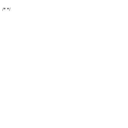
/*
*/