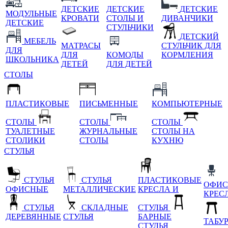
ДЕТСКИЕ
ДЕТСКИЕ
ДЕТСКИЕ
МОДУЛЬНЫЕ
КРОВАТИ
СТОЛЫ И
ДИВАНЧИКИ
ДЕТСКИЕ
СТУЛЬЧИКИ
ДЕТСКИЙ
МЕБЕЛЬ
МАТРАСЫ
СТУЛЬЧИК ДЛЯ
ДЛЯ
ДЛЯ
КОМОДЫ
КОРМЛЕНИЯ
ШКОЛЬНИКА
ДЕТЕЙ
ДЛЯ ДЕТЕЙ
СТОЛЫ
ПЛАСТИКОВЫЕ
ПИСЬМЕННЫЕ
КОМПЬЮТЕРНЫЕ
СТОЛЫ
СТОЛЫ
СТОЛЫ
ТУАЛЕТНЫЕ
ЖУРНАЛЬНЫЕ
СТОЛЫ НА
СТОЛИКИ
СТОЛЫ
КУХНЮ
СТУЛЬЯ
СТУЛЬЯ
СТУЛЬЯ
ПЛАСТИКОВЫЕ
ОФИС
ОФИСНЫЕ
МЕТАЛЛИЧЕСКИЕ
КРЕСЛА И
КРЕС
СТУЛЬЯ
СКЛАДНЫЕ
СТУЛЬЯ
ДЕРЕВЯННЫЕ
СТУЛЬЯ
БАРНЫЕ
ТАБУ
СТУЛЬЯ