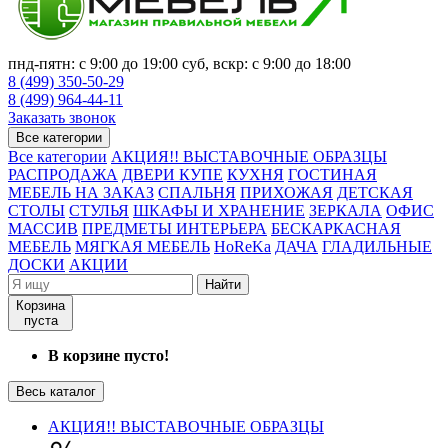
пнд-пятн: с 9:00 до 19:00 суб, вскр: с 9:00 до 18:00
8 (499) 350-50-29
8 (499) 964-44-11
Заказать звонок
Все категории
Все категории
АКЦИЯ!! ВЫСТАВОЧНЫЕ ОБРАЗЦЫ
РАСПРОДАЖА
ДВЕРИ КУПЕ
КУХНЯ
ГОСТИНАЯ
МЕБЕЛЬ НА ЗАКАЗ
СПАЛЬНЯ
ПРИХОЖАЯ
ДЕТСКАЯ
СТОЛЫ
СТУЛЬЯ
ШКАФЫ И ХРАНЕНИЕ
ЗЕРКАЛА
ОФИС
МАССИВ
ПРЕДМЕТЫ ИНТЕРЬЕРА
БЕСКАРКАСНАЯ
МЕБЕЛЬ
МЯГКАЯ МЕБЕЛЬ
HoReKa
ДАЧА
ГЛАДИЛЬНЫЕ
ДОСКИ
АКЦИИ
Найти
Корзина
пуста
В корзине пусто!
Весь каталог
АКЦИЯ!! ВЫСТАВОЧНЫЕ ОБРАЗЦЫ