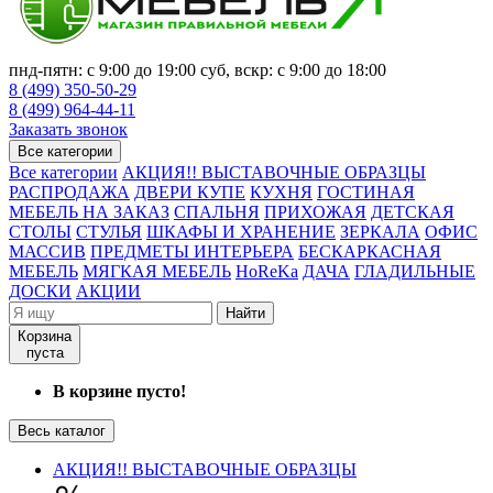
пнд-пятн: с 9:00 до 19:00 суб, вскр: с 9:00 до 18:00
8 (499) 350-50-29
8 (499) 964-44-11
Заказать звонок
Все категории
Все категории
АКЦИЯ!! ВЫСТАВОЧНЫЕ ОБРАЗЦЫ
РАСПРОДАЖА
ДВЕРИ КУПЕ
КУХНЯ
ГОСТИНАЯ
МЕБЕЛЬ НА ЗАКАЗ
СПАЛЬНЯ
ПРИХОЖАЯ
ДЕТСКАЯ
СТОЛЫ
СТУЛЬЯ
ШКАФЫ И ХРАНЕНИЕ
ЗЕРКАЛА
ОФИС
МАССИВ
ПРЕДМЕТЫ ИНТЕРЬЕРА
БЕСКАРКАСНАЯ
МЕБЕЛЬ
МЯГКАЯ МЕБЕЛЬ
HoReKa
ДАЧА
ГЛАДИЛЬНЫЕ
ДОСКИ
АКЦИИ
Найти
Корзина
пуста
В корзине пусто!
Весь каталог
АКЦИЯ!! ВЫСТАВОЧНЫЕ ОБРАЗЦЫ