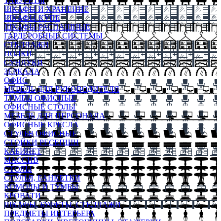
ТАБУРЕТЫ
ШКАФЫ И ХРАНЕНИЕ
ШКАФЫ-КУПЕ
ШКАФЫ-РАСПАШНЫЕ
ГАРДЕРОБНЫЕ СИСТЕМЫ
СТЕЛЛАЖИ
ПОЛКИ
СУНДУКИ
ЗЕРКАЛА
ОФИС
МЕБЕЛЬ ДЛЯ РУКОВОДИТЕЛЯ
ТУМБЫ ОФИСНЫЕ
ОФИСНЫЕ СТОЛЫ
МЕБЕЛЬ ДЛЯ ПЕРСОНАЛА
ОФИСНЫЕ КРЕСЛА
СТУЛЬЯ ОФИСНЫЕ
СТОЙКИ РЕСЕПШН
КАБИНЕТ
МАССИВ
СТОЛЫ
СТУЛЬЯ, БАНКЕТКИ
КОМОДЫ И ТУМБЫ
КРОВАТИ
ШКАФЫ, БУФЕТЫ, СТЕЛЛАЖИ
ПРЕДМЕТЫ ИНТЕРЬЕРА