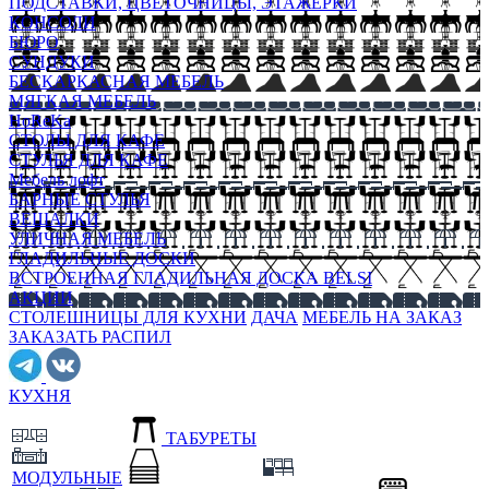
ПОДСТАВКИ, ЦВЕТОЧНИЦЫ, ЭТАЖЕРКИ
КОНСОЛИ
БЮРО
СУНДУКИ
БЕСКАРКАСНАЯ МЕБЕЛЬ
МЯГКАЯ МЕБЕЛЬ
HoReKa
СТОЛЫ ДЛЯ КАФЕ
СТУЛЬЯ ДЛЯ КАФЕ
Мебель лофт
БАРНЫЕ СТУЛЬЯ
ВЕШАЛКИ
УЛИЧНАЯ МЕБЕЛЬ
ГЛАДИЛЬНЫЕ ДОСКИ
ВСТРОЕННАЯ ГЛАДИЛЬНАЯ ДОСКА BELSI
АКЦИИ
СТОЛЕШНИЦЫ ДЛЯ КУХНИ
ДАЧА
МЕБЕЛЬ НА ЗАКАЗ
ЗАКАЗАТЬ РАСПИЛ
КУХНЯ
ТАБУРЕТЫ
МОДУЛЬНЫЕ