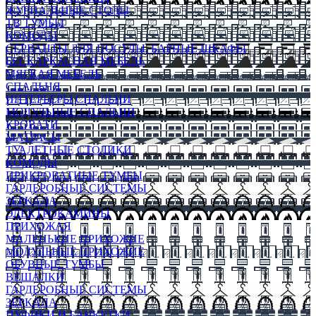
ЖУРНАЛЬНЫЕ СТОЛЫ
ТВ ТУМБЫ
КОМОДЫ
СЕРВАНТЫ ДЛЯ ПОСУДЫ, БАРНЫЕ ШКАФЫ
БЕСКАРКАСНАЯ МЕБЕЛЬ
МЯГКАЯ МЕБЕЛЬ
СПАЛЬНЯ
ИНТЕРЬЕРЫ СПАЛЬНИ
МОДУЛЬНЫЕ СПАЛЬНИ
КРОВАТИ
МАТРАСЫ
ТУАЛЕТНЫЕ СТОЛИКИ
КОМОДЫ
ПРИКРОВАТНЫЕ ТУМБЫ
ГАРДЕРОБНЫЕ СИСТЕМЫ
ЗЕРКАЛА
ЭЛЕКТРОКАМИНЫ
ПРИХОЖАЯ
МАЛЕНЬКИЕ ПРИХОЖИЕ
МОДУЛЬНЫЕ ПРИХОЖИЕ
ОБУВНЫЕ ТУМБЫ
ВЕШАЛКИ
ГАРДЕРОБНЫЕ СИСТЕМЫ
ЗЕРКАЛА
ПУФИКИ И БАНКЕТКИ