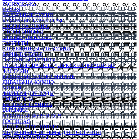
РАСПРОДАЖА
КУХНЯ
МОДУЛЬНЫЕ КУХНИ
КУХОННЫЕ ГАРНИТУРЫ
СТОЛЫ НА КУХНЮ
СТОЛЫ КНИЖКИ
СТУЛЬЯ ДЛЯ КУХНИ
ТАБУРЕТЫ
СТОЛЕШНИЦЫ ДЛЯ КУХНИ
БАРНЫЕ СТУЛЬЯ
ОБЕДЕННЫЕ ГРУППЫ
СТЕНОВЫЕ ПАНЕЛИ ДЛЯ КУХНИ (КУХОННЫЕ
ФАРТУКИ)
КУХОННЫЕ УГОЛКИ МЯГКИЕ
ДИВАНЫ НА КУХНЮ
МОЙКИ
ФИЛЬТРЫ ДЛЯ ВОДЫ
СМЕСИТЕЛИ
БЫТОВАЯ ТЕХНИКА
ВЫТЯЖКИ
КУХОННАЯ ФУРНИТУРА
ГОСТИНАЯ
СТЕНКИ В ГОСТИНУЮ
МОДУЛЬНЫЕ СИСТЕМЫ ДЛЯ ГОСТИНОЙ
ЭЛЕКТРОКАМИНЫ