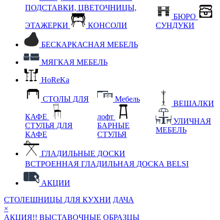
ПОДСТАВКИ, ЦВЕТОЧНИЦЫ,
БЮРО
ЭТАЖЕРКИ
КОНСОЛИ
СУНДУКИ
БЕСКАРКАСНАЯ МЕБЕЛЬ
МЯГКАЯ МЕБЕЛЬ
HoReKa
СТОЛЫ ДЛЯ
Мебель
ВЕШАЛКИ
КАФЕ
лофт
УЛИЧНАЯ
СТУЛЬЯ ДЛЯ
БАРНЫЕ
МЕБЕЛЬ
КАФЕ
СТУЛЬЯ
ГЛАДИЛЬНЫЕ ДОСКИ
ВСТРОЕННАЯ ГЛАДИЛЬНАЯ ДОСКА BELSI
АКЦИИ
СТОЛЕШНИЦЫ ДЛЯ КУХНИ
ДАЧА
×
АКЦИЯ!! ВЫСТАВОЧНЫЕ ОБРАЗЦЫ