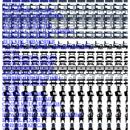
ДЕТСКАЯ
МОДУЛЬНЫЕ ДЕТСКИЕ
МЕБЕЛЬ ДЛЯ ШКОЛЬНИКА
ДЕТСКИЕ КРОВАТИ
МАТРАСЫ ДЛЯ ДЕТЕЙ
ДЕТСКИЕ СТОЛЫ И СТУЛЬЧИКИ
КОМОДЫ ДЛЯ ДЕТЕЙ
ДЕТСКИЕ ДИВАНЧИКИ
ДЕТСКИЙ СТУЛЬЧИК ДЛЯ КОРМЛЕНИЯ
СТОЛЫ
ПЛАСТИКОВЫЕ СТОЛЫ
ТУАЛЕТНЫЕ СТОЛИКИ
ПИСЬМЕННЫЕ СТОЛЫ
ЖУРНАЛЬНЫЕ СТОЛЫ
КОМПЬЮТЕРНЫЕ СТОЛЫ
СТОЛЫ НА КУХНЮ
СТУЛЬЯ
СТУЛЬЯ ОФИСНЫЕ
СТУЛЬЯ ДЕРЕВЯННЫЕ
СТУЛЬЯ МЕТАЛЛИЧЕСКИЕ
СКЛАДНЫЕ СТУЛЬЯ
ПЛАСТИКОВЫЕ КРЕСЛА И СТУЛЬЯ
БАРНЫЕ СТУЛЬЯ
ОФИСНЫЕ КРЕСЛА