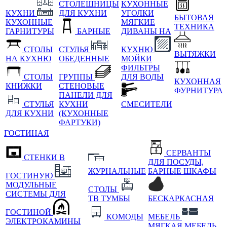
СТОЛЕШНИЦЫ
КУХОННЫЕ
КУХНИ
ДЛЯ КУХНИ
УГОЛКИ
БЫТОВАЯ
КУХОННЫЕ
МЯГКИЕ
ТЕХНИКА
ГАРНИТУРЫ
БАРНЫЕ
ДИВАНЫ НА
СТОЛЫ
СТУЛЬЯ
КУХНЮ
ВЫТЯЖКИ
НА КУХНЮ
ОБЕДЕННЫЕ
МОЙКИ
ФИЛЬТРЫ
СТОЛЫ
ГРУППЫ
ДЛЯ ВОДЫ
КУХОННАЯ
КНИЖКИ
СТЕНОВЫЕ
ФУРНИТУРА
ПАНЕЛИ ДЛЯ
СТУЛЬЯ
КУХНИ
СМЕСИТЕЛИ
ДЛЯ КУХНИ
(КУХОННЫЕ
ФАРТУКИ)
ГОСТИНАЯ
СЕРВАНТЫ
СТЕНКИ В
ДЛЯ ПОСУДЫ,
ЖУРНАЛЬНЫЕ
БАРНЫЕ ШКАФЫ
ГОСТИНУЮ
МОДУЛЬНЫЕ
СТОЛЫ
СИСТЕМЫ ДЛЯ
ТВ ТУМБЫ
БЕСКАРКАСНАЯ
ГОСТИНОЙ
КОМОДЫ
МЕБЕЛЬ
ЭЛЕКТРОКАМИНЫ
МЯГКАЯ МЕБЕЛЬ