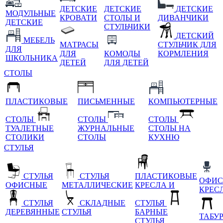
ДЕТСКИЕ
ДЕТСКИЕ
ДЕТСКИЕ
МОДУЛЬНЫЕ
КРОВАТИ
СТОЛЫ И
ДИВАНЧИКИ
ДЕТСКИЕ
СТУЛЬЧИКИ
ДЕТСКИЙ
МЕБЕЛЬ
МАТРАСЫ
СТУЛЬЧИК ДЛЯ
ДЛЯ
ДЛЯ
КОМОДЫ
КОРМЛЕНИЯ
ШКОЛЬНИКА
ДЕТЕЙ
ДЛЯ ДЕТЕЙ
СТОЛЫ
ПЛАСТИКОВЫЕ
ПИСЬМЕННЫЕ
КОМПЬЮТЕРНЫЕ
СТОЛЫ
СТОЛЫ
СТОЛЫ
ТУАЛЕТНЫЕ
ЖУРНАЛЬНЫЕ
СТОЛЫ НА
СТОЛИКИ
СТОЛЫ
КУХНЮ
СТУЛЬЯ
СТУЛЬЯ
СТУЛЬЯ
ПЛАСТИКОВЫЕ
ОФИС
ОФИСНЫЕ
МЕТАЛЛИЧЕСКИЕ
КРЕСЛА И
КРЕС
СТУЛЬЯ
СКЛАДНЫЕ
СТУЛЬЯ
ДЕРЕВЯННЫЕ
СТУЛЬЯ
БАРНЫЕ
ТАБУ
СТУЛЬЯ