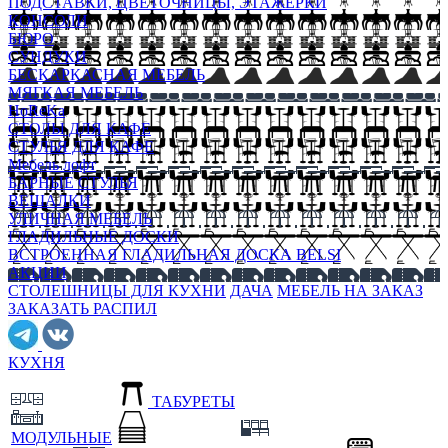
ПОДСТАВКИ, ЦВЕТОЧНИЦЫ, ЭТАЖЕРКИ
КОНСОЛИ
БЮРО
СУНДУКИ
БЕСКАРКАСНАЯ МЕБЕЛЬ
МЯГКАЯ МЕБЕЛЬ
HoReKa
СТОЛЫ ДЛЯ КАФЕ
СТУЛЬЯ ДЛЯ КАФЕ
Мебель лофт
БАРНЫЕ СТУЛЬЯ
ВЕШАЛКИ
УЛИЧНАЯ МЕБЕЛЬ
ГЛАДИЛЬНЫЕ ДОСКИ
ВСТРОЕННАЯ ГЛАДИЛЬНАЯ ДОСКА BELSI
АКЦИИ
СТОЛЕШНИЦЫ ДЛЯ КУХНИ
ДАЧА
МЕБЕЛЬ НА ЗАКАЗ
ЗАКАЗАТЬ РАСПИЛ
КУХНЯ
ТАБУРЕТЫ
МОДУЛЬНЫЕ