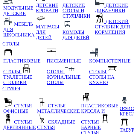
ДЕТСКИЕ
ДЕТСКИЕ
ДЕТСКИЕ
МОДУЛЬНЫЕ
КРОВАТИ
СТОЛЫ И
ДИВАНЧИКИ
ДЕТСКИЕ
СТУЛЬЧИКИ
ДЕТСКИЙ
МЕБЕЛЬ
МАТРАСЫ
СТУЛЬЧИК ДЛЯ
ДЛЯ
ДЛЯ
КОМОДЫ
КОРМЛЕНИЯ
ШКОЛЬНИКА
ДЕТЕЙ
ДЛЯ ДЕТЕЙ
СТОЛЫ
ПЛАСТИКОВЫЕ
ПИСЬМЕННЫЕ
КОМПЬЮТЕРНЫЕ
СТОЛЫ
СТОЛЫ
СТОЛЫ
ТУАЛЕТНЫЕ
ЖУРНАЛЬНЫЕ
СТОЛЫ НА
СТОЛИКИ
СТОЛЫ
КУХНЮ
СТУЛЬЯ
СТУЛЬЯ
СТУЛЬЯ
ПЛАСТИКОВЫЕ
ОФИС
ОФИСНЫЕ
МЕТАЛЛИЧЕСКИЕ
КРЕСЛА И
КРЕС
СТУЛЬЯ
СКЛАДНЫЕ
СТУЛЬЯ
ДЕРЕВЯННЫЕ
СТУЛЬЯ
БАРНЫЕ
ТАБУ
СТУЛЬЯ