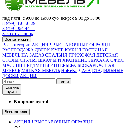
пнд-пятн: с 9:00 до 19:00 суб, вскр: с 9:00 до 18:00
8 (499) 350-50-29
8 (499) 964-44-11
Заказать звонок
Все категории
Все категории
АКЦИЯ!! ВЫСТАВОЧНЫЕ ОБРАЗЦЫ
РАСПРОДАЖА
ДВЕРИ КУПЕ
КУХНЯ
ГОСТИНАЯ
МЕБЕЛЬ НА ЗАКАЗ
СПАЛЬНЯ
ПРИХОЖАЯ
ДЕТСКАЯ
СТОЛЫ
СТУЛЬЯ
ШКАФЫ И ХРАНЕНИЕ
ЗЕРКАЛА
ОФИС
МАССИВ
ПРЕДМЕТЫ ИНТЕРЬЕРА
БЕСКАРКАСНАЯ
МЕБЕЛЬ
МЯГКАЯ МЕБЕЛЬ
HoReKa
ДАЧА
ГЛАДИЛЬНЫЕ
ДОСКИ
АКЦИИ
Найти
Корзина
пуста
В корзине пусто!
Весь каталог
АКЦИЯ!! ВЫСТАВОЧНЫЕ ОБРАЗЦЫ