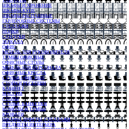
ТАБУРЕТЫ
ШКАФЫ И ХРАНЕНИЕ
ШКАФЫ-КУПЕ
ШКАФЫ-РАСПАШНЫЕ
ГАРДЕРОБНЫЕ СИСТЕМЫ
СТЕЛЛАЖИ
ПОЛКИ
СУНДУКИ
ЗЕРКАЛА
ОФИС
МЕБЕЛЬ ДЛЯ РУКОВОДИТЕЛЯ
ТУМБЫ ОФИСНЫЕ
ОФИСНЫЕ СТОЛЫ
МЕБЕЛЬ ДЛЯ ПЕРСОНАЛА
ОФИСНЫЕ КРЕСЛА
СТУЛЬЯ ОФИСНЫЕ
СТОЙКИ РЕСЕПШН
КАБИНЕТ
МАССИВ
СТОЛЫ
СТУЛЬЯ, БАНКЕТКИ
КОМОДЫ И ТУМБЫ
КРОВАТИ
ШКАФЫ, БУФЕТЫ, СТЕЛЛАЖИ
ПРЕДМЕТЫ ИНТЕРЬЕРА