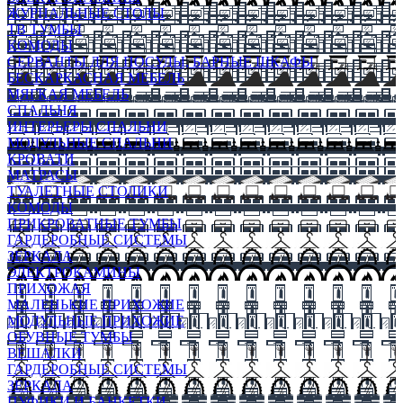
ЖУРНАЛЬНЫЕ СТОЛЫ
ТВ ТУМБЫ
КОМОДЫ
СЕРВАНТЫ ДЛЯ ПОСУДЫ, БАРНЫЕ ШКАФЫ
БЕСКАРКАСНАЯ МЕБЕЛЬ
МЯГКАЯ МЕБЕЛЬ
СПАЛЬНЯ
ИНТЕРЬЕРЫ СПАЛЬНИ
МОДУЛЬНЫЕ СПАЛЬНИ
КРОВАТИ
МАТРАСЫ
ТУАЛЕТНЫЕ СТОЛИКИ
КОМОДЫ
ПРИКРОВАТНЫЕ ТУМБЫ
ГАРДЕРОБНЫЕ СИСТЕМЫ
ЗЕРКАЛА
ЭЛЕКТРОКАМИНЫ
ПРИХОЖАЯ
МАЛЕНЬКИЕ ПРИХОЖИЕ
МОДУЛЬНЫЕ ПРИХОЖИЕ
ОБУВНЫЕ ТУМБЫ
ВЕШАЛКИ
ГАРДЕРОБНЫЕ СИСТЕМЫ
ЗЕРКАЛА
ПУФИКИ И БАНКЕТКИ