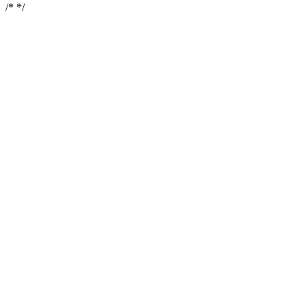
/*
*/