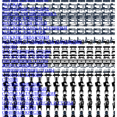
ДЕТСКАЯ
МОДУЛЬНЫЕ ДЕТСКИЕ
МЕБЕЛЬ ДЛЯ ШКОЛЬНИКА
ДЕТСКИЕ КРОВАТИ
МАТРАСЫ ДЛЯ ДЕТЕЙ
ДЕТСКИЕ СТОЛЫ И СТУЛЬЧИКИ
КОМОДЫ ДЛЯ ДЕТЕЙ
ДЕТСКИЕ ДИВАНЧИКИ
ДЕТСКИЙ СТУЛЬЧИК ДЛЯ КОРМЛЕНИЯ
СТОЛЫ
ПЛАСТИКОВЫЕ СТОЛЫ
ТУАЛЕТНЫЕ СТОЛИКИ
ПИСЬМЕННЫЕ СТОЛЫ
ЖУРНАЛЬНЫЕ СТОЛЫ
КОМПЬЮТЕРНЫЕ СТОЛЫ
СТОЛЫ НА КУХНЮ
СТУЛЬЯ
СТУЛЬЯ ОФИСНЫЕ
СТУЛЬЯ ДЕРЕВЯННЫЕ
СТУЛЬЯ МЕТАЛЛИЧЕСКИЕ
СКЛАДНЫЕ СТУЛЬЯ
ПЛАСТИКОВЫЕ КРЕСЛА И СТУЛЬЯ
БАРНЫЕ СТУЛЬЯ
ОФИСНЫЕ КРЕСЛА