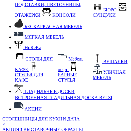
ПОДСТАВКИ, ЦВЕТОЧНИЦЫ,
БЮРО
ЭТАЖЕРКИ
КОНСОЛИ
СУНДУКИ
БЕСКАРКАСНАЯ МЕБЕЛЬ
МЯГКАЯ МЕБЕЛЬ
HoReKa
СТОЛЫ ДЛЯ
Мебель
ВЕШАЛКИ
КАФЕ
лофт
УЛИЧНАЯ
СТУЛЬЯ ДЛЯ
БАРНЫЕ
МЕБЕЛЬ
КАФЕ
СТУЛЬЯ
ГЛАДИЛЬНЫЕ ДОСКИ
ВСТРОЕННАЯ ГЛАДИЛЬНАЯ ДОСКА BELSI
АКЦИИ
СТОЛЕШНИЦЫ ДЛЯ КУХНИ
ДАЧА
×
АКЦИЯ!! ВЫСТАВОЧНЫЕ ОБРАЗЦЫ