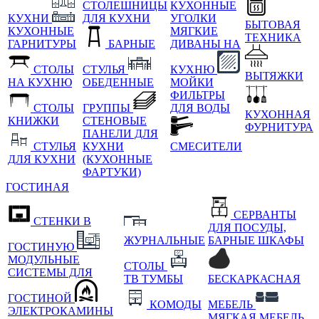
СТОЛЕШНИЦЫ
КУХОННЫЕ
КУХНИ
ДЛЯ КУХНИ
УГОЛКИ
БЫТОВАЯ
КУХОННЫЕ
МЯГКИЕ
ТЕХНИКА
ГАРНИТУРЫ
БАРНЫЕ
ДИВАНЫ НА
СТОЛЫ
СТУЛЬЯ
КУХНЮ
ВЫТЯЖКИ
НА КУХНЮ
ОБЕДЕННЫЕ
МОЙКИ
ФИЛЬТРЫ
СТОЛЫ
ГРУППЫ
ДЛЯ ВОДЫ
КУХОННАЯ
КНИЖКИ
СТЕНОВЫЕ
ФУРНИТУРА
ПАНЕЛИ ДЛЯ
СТУЛЬЯ
КУХНИ
СМЕСИТЕЛИ
ДЛЯ КУХНИ
(КУХОННЫЕ
ФАРТУКИ)
ГОСТИНАЯ
СЕРВАНТЫ
СТЕНКИ В
ДЛЯ ПОСУДЫ,
ЖУРНАЛЬНЫЕ
БАРНЫЕ ШКАФЫ
ГОСТИНУЮ
МОДУЛЬНЫЕ
СТОЛЫ
СИСТЕМЫ ДЛЯ
ТВ ТУМБЫ
БЕСКАРКАСНАЯ
ГОСТИНОЙ
КОМОДЫ
МЕБЕЛЬ
ЭЛЕКТРОКАМИНЫ
МЯГКАЯ МЕБЕЛЬ