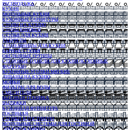
РАСПРОДАЖА
КУХНЯ
МОДУЛЬНЫЕ КУХНИ
КУХОННЫЕ ГАРНИТУРЫ
СТОЛЫ НА КУХНЮ
СТОЛЫ КНИЖКИ
СТУЛЬЯ ДЛЯ КУХНИ
ТАБУРЕТЫ
СТОЛЕШНИЦЫ ДЛЯ КУХНИ
БАРНЫЕ СТУЛЬЯ
ОБЕДЕННЫЕ ГРУППЫ
СТЕНОВЫЕ ПАНЕЛИ ДЛЯ КУХНИ (КУХОННЫЕ
ФАРТУКИ)
КУХОННЫЕ УГОЛКИ МЯГКИЕ
ДИВАНЫ НА КУХНЮ
МОЙКИ
ФИЛЬТРЫ ДЛЯ ВОДЫ
СМЕСИТЕЛИ
БЫТОВАЯ ТЕХНИКА
ВЫТЯЖКИ
КУХОННАЯ ФУРНИТУРА
ГОСТИНАЯ
СТЕНКИ В ГОСТИНУЮ
МОДУЛЬНЫЕ СИСТЕМЫ ДЛЯ ГОСТИНОЙ
ЭЛЕКТРОКАМИНЫ