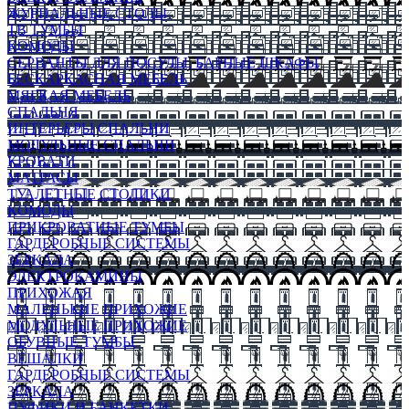
ЖУРНАЛЬНЫЕ СТОЛЫ
ТВ ТУМБЫ
КОМОДЫ
СЕРВАНТЫ ДЛЯ ПОСУДЫ, БАРНЫЕ ШКАФЫ
БЕСКАРКАСНАЯ МЕБЕЛЬ
МЯГКАЯ МЕБЕЛЬ
СПАЛЬНЯ
ИНТЕРЬЕРЫ СПАЛЬНИ
МОДУЛЬНЫЕ СПАЛЬНИ
КРОВАТИ
МАТРАСЫ
ТУАЛЕТНЫЕ СТОЛИКИ
КОМОДЫ
ПРИКРОВАТНЫЕ ТУМБЫ
ГАРДЕРОБНЫЕ СИСТЕМЫ
ЗЕРКАЛА
ЭЛЕКТРОКАМИНЫ
ПРИХОЖАЯ
МАЛЕНЬКИЕ ПРИХОЖИЕ
МОДУЛЬНЫЕ ПРИХОЖИЕ
ОБУВНЫЕ ТУМБЫ
ВЕШАЛКИ
ГАРДЕРОБНЫЕ СИСТЕМЫ
ЗЕРКАЛА
ПУФИКИ И БАНКЕТКИ