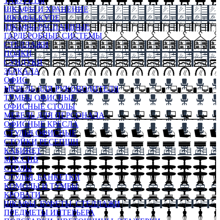
ТАБУРЕТЫ
ШКАФЫ И ХРАНЕНИЕ
ШКАФЫ-КУПЕ
ШКАФЫ-РАСПАШНЫЕ
ГАРДЕРОБНЫЕ СИСТЕМЫ
СТЕЛЛАЖИ
ПОЛКИ
СУНДУКИ
ЗЕРКАЛА
ОФИС
МЕБЕЛЬ ДЛЯ РУКОВОДИТЕЛЯ
ТУМБЫ ОФИСНЫЕ
ОФИСНЫЕ СТОЛЫ
МЕБЕЛЬ ДЛЯ ПЕРСОНАЛА
ОФИСНЫЕ КРЕСЛА
СТУЛЬЯ ОФИСНЫЕ
СТОЙКИ РЕСЕПШН
КАБИНЕТ
МАССИВ
СТОЛЫ
СТУЛЬЯ, БАНКЕТКИ
КОМОДЫ И ТУМБЫ
КРОВАТИ
ШКАФЫ, БУФЕТЫ, СТЕЛЛАЖИ
ПРЕДМЕТЫ ИНТЕРЬЕРА