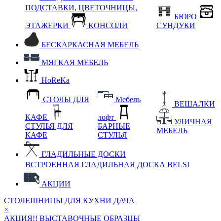
ПОДСТАВКИ, ЦВЕТОЧНИЦЫ,
БЮРО
ЭТАЖЕРКИ
КОНСОЛИ
СУНДУКИ
БЕСКАРКАСНАЯ МЕБЕЛЬ
МЯГКАЯ МЕБЕЛЬ
HoReKa
СТОЛЫ ДЛЯ
Мебель
ВЕШАЛКИ
КАФЕ
лофт
УЛИЧНАЯ
СТУЛЬЯ ДЛЯ
БАРНЫЕ
МЕБЕЛЬ
КАФЕ
СТУЛЬЯ
ГЛАДИЛЬНЫЕ ДОСКИ
ВСТРОЕННАЯ ГЛАДИЛЬНАЯ ДОСКА BELSI
АКЦИИ
СТОЛЕШНИЦЫ ДЛЯ КУХНИ
ДАЧА
×
АКЦИЯ!! ВЫСТАВОЧНЫЕ ОБРАЗЦЫ