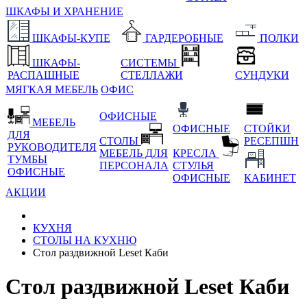
ШКАФЫ И ХРАНЕНИЕ
ШКАФЫ-КУПЕ
ГАРДЕРОБНЫЕ
ПОЛКИ
ШКАФЫ-
СИСТЕМЫ
РАСПАШНЫЕ
СТЕЛЛАЖИ
СУНДУКИ
МЯГКАЯ МЕБЕЛЬ
ОФИС
ОФИСНЫЕ
МЕБЕЛЬ
ОФИСНЫЕ
СТОЙКИ
ДЛЯ
СТОЛЫ
РЕСЕПШН
РУКОВОДИТЕЛЯ
МЕБЕЛЬ ДЛЯ
КРЕСЛА
ТУМБЫ
ПЕРСОНАЛА
СТУЛЬЯ
ОФИСНЫЕ
ОФИСНЫЕ
КАБИНЕТ
АКЦИИ
КУХНЯ
СТОЛЫ НА КУХНЮ
Стол раздвижной Leset Каби
Стол раздвижной Leset Каби