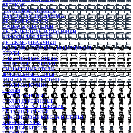
ДЕТСКАЯ
МОДУЛЬНЫЕ ДЕТСКИЕ
МЕБЕЛЬ ДЛЯ ШКОЛЬНИКА
ДЕТСКИЕ КРОВАТИ
МАТРАСЫ ДЛЯ ДЕТЕЙ
ДЕТСКИЕ СТОЛЫ И СТУЛЬЧИКИ
КОМОДЫ ДЛЯ ДЕТЕЙ
ДЕТСКИЕ ДИВАНЧИКИ
ДЕТСКИЙ СТУЛЬЧИК ДЛЯ КОРМЛЕНИЯ
СТОЛЫ
ПЛАСТИКОВЫЕ СТОЛЫ
ТУАЛЕТНЫЕ СТОЛИКИ
ПИСЬМЕННЫЕ СТОЛЫ
ЖУРНАЛЬНЫЕ СТОЛЫ
КОМПЬЮТЕРНЫЕ СТОЛЫ
СТОЛЫ НА КУХНЮ
СТУЛЬЯ
СТУЛЬЯ ОФИСНЫЕ
СТУЛЬЯ ДЕРЕВЯННЫЕ
СТУЛЬЯ МЕТАЛЛИЧЕСКИЕ
СКЛАДНЫЕ СТУЛЬЯ
ПЛАСТИКОВЫЕ КРЕСЛА И СТУЛЬЯ
БАРНЫЕ СТУЛЬЯ
ОФИСНЫЕ КРЕСЛА