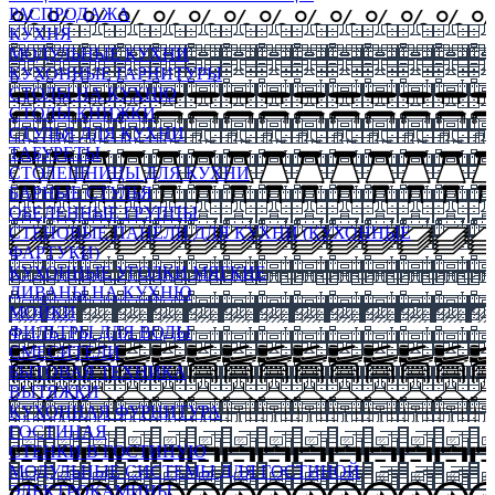
РАСПРОДАЖА
КУХНЯ
МОДУЛЬНЫЕ КУХНИ
КУХОННЫЕ ГАРНИТУРЫ
СТОЛЫ НА КУХНЮ
СТОЛЫ КНИЖКИ
СТУЛЬЯ ДЛЯ КУХНИ
ТАБУРЕТЫ
СТОЛЕШНИЦЫ ДЛЯ КУХНИ
БАРНЫЕ СТУЛЬЯ
ОБЕДЕННЫЕ ГРУППЫ
СТЕНОВЫЕ ПАНЕЛИ ДЛЯ КУХНИ (КУХОННЫЕ
ФАРТУКИ)
КУХОННЫЕ УГОЛКИ МЯГКИЕ
ДИВАНЫ НА КУХНЮ
МОЙКИ
ФИЛЬТРЫ ДЛЯ ВОДЫ
СМЕСИТЕЛИ
БЫТОВАЯ ТЕХНИКА
ВЫТЯЖКИ
КУХОННАЯ ФУРНИТУРА
ГОСТИНАЯ
СТЕНКИ В ГОСТИНУЮ
МОДУЛЬНЫЕ СИСТЕМЫ ДЛЯ ГОСТИНОЙ
ЭЛЕКТРОКАМИНЫ