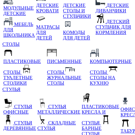
ДЕТСКИЕ
ДЕТСКИЕ
ДЕТСКИЕ
МОДУЛЬНЫЕ
КРОВАТИ
СТОЛЫ И
ДИВАНЧИКИ
ДЕТСКИЕ
СТУЛЬЧИКИ
ДЕТСКИЙ
МЕБЕЛЬ
МАТРАСЫ
СТУЛЬЧИК ДЛЯ
ДЛЯ
ДЛЯ
КОМОДЫ
КОРМЛЕНИЯ
ШКОЛЬНИКА
ДЕТЕЙ
ДЛЯ ДЕТЕЙ
СТОЛЫ
ПЛАСТИКОВЫЕ
ПИСЬМЕННЫЕ
КОМПЬЮТЕРНЫЕ
СТОЛЫ
СТОЛЫ
СТОЛЫ
ТУАЛЕТНЫЕ
ЖУРНАЛЬНЫЕ
СТОЛЫ НА
СТОЛИКИ
СТОЛЫ
КУХНЮ
СТУЛЬЯ
СТУЛЬЯ
СТУЛЬЯ
ПЛАСТИКОВЫЕ
ОФИС
ОФИСНЫЕ
МЕТАЛЛИЧЕСКИЕ
КРЕСЛА И
КРЕС
СТУЛЬЯ
СКЛАДНЫЕ
СТУЛЬЯ
ДЕРЕВЯННЫЕ
СТУЛЬЯ
БАРНЫЕ
ТАБУ
СТУЛЬЯ