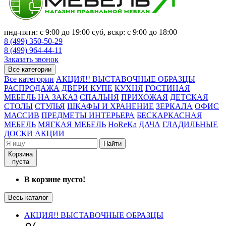
пнд-пятн: с 9:00 до 19:00 суб, вскр: с 9:00 до 18:00
8 (499) 350-50-29
8 (499) 964-44-11
Заказать звонок
Все категории
Все категории
АКЦИЯ!! ВЫСТАВОЧНЫЕ ОБРАЗЦЫ
РАСПРОДАЖА
ДВЕРИ КУПЕ
КУХНЯ
ГОСТИНАЯ
МЕБЕЛЬ НА ЗАКАЗ
СПАЛЬНЯ
ПРИХОЖАЯ
ДЕТСКАЯ
СТОЛЫ
СТУЛЬЯ
ШКАФЫ И ХРАНЕНИЕ
ЗЕРКАЛА
ОФИС
МАССИВ
ПРЕДМЕТЫ ИНТЕРЬЕРА
БЕСКАРКАСНАЯ
МЕБЕЛЬ
МЯГКАЯ МЕБЕЛЬ
HoReKa
ДАЧА
ГЛАДИЛЬНЫЕ
ДОСКИ
АКЦИИ
Найти
Корзина
пуста
В корзине пусто!
Весь каталог
АКЦИЯ!! ВЫСТАВОЧНЫЕ ОБРАЗЦЫ