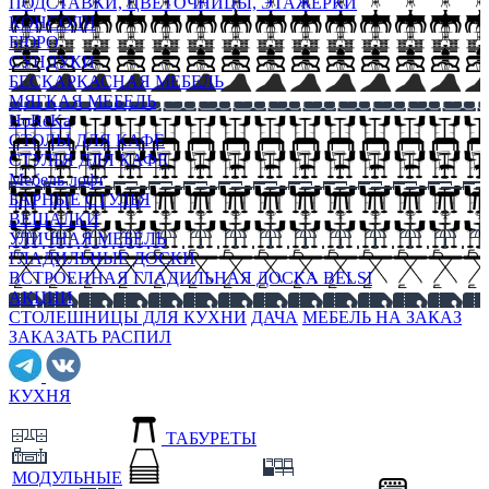
ПОДСТАВКИ, ЦВЕТОЧНИЦЫ, ЭТАЖЕРКИ
КОНСОЛИ
БЮРО
СУНДУКИ
БЕСКАРКАСНАЯ МЕБЕЛЬ
МЯГКАЯ МЕБЕЛЬ
HoReKa
СТОЛЫ ДЛЯ КАФЕ
СТУЛЬЯ ДЛЯ КАФЕ
Мебель лофт
БАРНЫЕ СТУЛЬЯ
ВЕШАЛКИ
УЛИЧНАЯ МЕБЕЛЬ
ГЛАДИЛЬНЫЕ ДОСКИ
ВСТРОЕННАЯ ГЛАДИЛЬНАЯ ДОСКА BELSI
АКЦИИ
СТОЛЕШНИЦЫ ДЛЯ КУХНИ
ДАЧА
МЕБЕЛЬ НА ЗАКАЗ
ЗАКАЗАТЬ РАСПИЛ
КУХНЯ
ТАБУРЕТЫ
МОДУЛЬНЫЕ