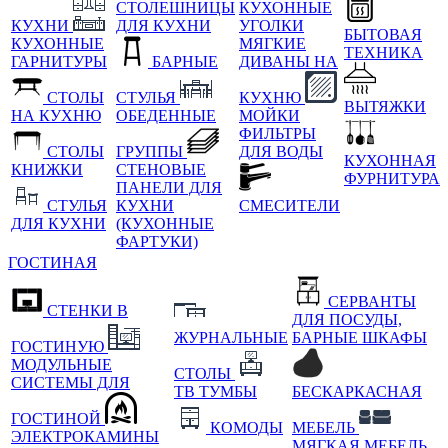
СТОЛЕШНИЦЫ
КУХОННЫЕ
КУХНИ
ДЛЯ КУХНИ
УГОЛКИ
БЫТОВАЯ
КУХОННЫЕ
МЯГКИЕ
ТЕХНИКА
ГАРНИТУРЫ
БАРНЫЕ
ДИВАНЫ НА
СТОЛЫ
СТУЛЬЯ
КУХНЮ
ВЫТЯЖКИ
НА КУХНЮ
ОБЕДЕННЫЕ
МОЙКИ
ФИЛЬТРЫ
СТОЛЫ
ГРУППЫ
ДЛЯ ВОДЫ
КУХОННАЯ
КНИЖКИ
СТЕНОВЫЕ
ФУРНИТУРА
ПАНЕЛИ ДЛЯ
СТУЛЬЯ
КУХНИ
СМЕСИТЕЛИ
ДЛЯ КУХНИ
(КУХОННЫЕ
ФАРТУКИ)
ГОСТИНАЯ
СЕРВАНТЫ
СТЕНКИ В
ДЛЯ ПОСУДЫ,
ЖУРНАЛЬНЫЕ
БАРНЫЕ ШКАФЫ
ГОСТИНУЮ
МОДУЛЬНЫЕ
СТОЛЫ
СИСТЕМЫ ДЛЯ
ТВ ТУМБЫ
БЕСКАРКАСНАЯ
ГОСТИНОЙ
КОМОДЫ
МЕБЕЛЬ
ЭЛЕКТРОКАМИНЫ
МЯГКАЯ МЕБЕЛЬ