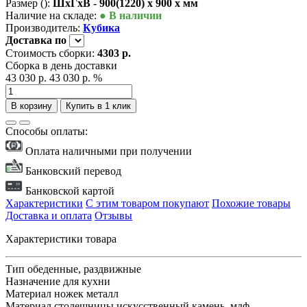
Размер ():
ШxГxВ - 900(1220) x 900 x мм
Наличие на складе:
● В наличии
Производитель:
Кубика
Доставка
по
Стоимость сборки:
4303 р.
Сборка в день доставки
43 030 р.
43 030 р.
%
В корзину
Купить в 1 клик
Способы оплаты:
Оплата наличными при получении
Банковский перевод
Банковской картой
Характеристики
С этим товаром покупают
Похожие товары
Доставка и оплата
Отзывы
Характеристики товара
Тип
обеденные, раздвижные
Назначение
для кухни
Материал ножек
металл
Материал столешницы
искусственный камень, мдф