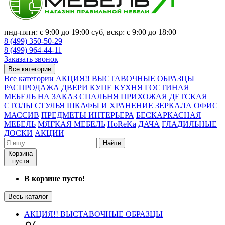
пнд-пятн: с 9:00 до 19:00 суб, вскр: с 9:00 до 18:00
8 (499) 350-50-29
8 (499) 964-44-11
Заказать звонок
Все категории
Все категории
АКЦИЯ!! ВЫСТАВОЧНЫЕ ОБРАЗЦЫ
РАСПРОДАЖА
ДВЕРИ КУПЕ
КУХНЯ
ГОСТИНАЯ
МЕБЕЛЬ НА ЗАКАЗ
СПАЛЬНЯ
ПРИХОЖАЯ
ДЕТСКАЯ
СТОЛЫ
СТУЛЬЯ
ШКАФЫ И ХРАНЕНИЕ
ЗЕРКАЛА
ОФИС
МАССИВ
ПРЕДМЕТЫ ИНТЕРЬЕРА
БЕСКАРКАСНАЯ
МЕБЕЛЬ
МЯГКАЯ МЕБЕЛЬ
HoReKa
ДАЧА
ГЛАДИЛЬНЫЕ
ДОСКИ
АКЦИИ
Найти
Корзина
пуста
В корзине пусто!
Весь каталог
АКЦИЯ!! ВЫСТАВОЧНЫЕ ОБРАЗЦЫ