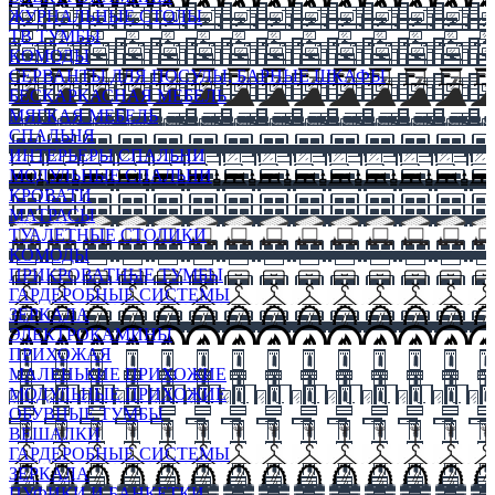
ЖУРНАЛЬНЫЕ СТОЛЫ
ТВ ТУМБЫ
КОМОДЫ
СЕРВАНТЫ ДЛЯ ПОСУДЫ, БАРНЫЕ ШКАФЫ
БЕСКАРКАСНАЯ МЕБЕЛЬ
МЯГКАЯ МЕБЕЛЬ
СПАЛЬНЯ
ИНТЕРЬЕРЫ СПАЛЬНИ
МОДУЛЬНЫЕ СПАЛЬНИ
КРОВАТИ
МАТРАСЫ
ТУАЛЕТНЫЕ СТОЛИКИ
КОМОДЫ
ПРИКРОВАТНЫЕ ТУМБЫ
ГАРДЕРОБНЫЕ СИСТЕМЫ
ЗЕРКАЛА
ЭЛЕКТРОКАМИНЫ
ПРИХОЖАЯ
МАЛЕНЬКИЕ ПРИХОЖИЕ
МОДУЛЬНЫЕ ПРИХОЖИЕ
ОБУВНЫЕ ТУМБЫ
ВЕШАЛКИ
ГАРДЕРОБНЫЕ СИСТЕМЫ
ЗЕРКАЛА
ПУФИКИ И БАНКЕТКИ