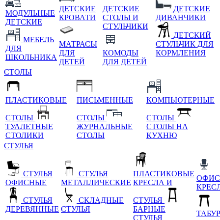
ДЕТСКИЕ
ДЕТСКИЕ
ДЕТСКИЕ
МОДУЛЬНЫЕ
КРОВАТИ
СТОЛЫ И
ДИВАНЧИКИ
ДЕТСКИЕ
СТУЛЬЧИКИ
ДЕТСКИЙ
МЕБЕЛЬ
МАТРАСЫ
СТУЛЬЧИК ДЛЯ
ДЛЯ
ДЛЯ
КОМОДЫ
КОРМЛЕНИЯ
ШКОЛЬНИКА
ДЕТЕЙ
ДЛЯ ДЕТЕЙ
СТОЛЫ
ПЛАСТИКОВЫЕ
ПИСЬМЕННЫЕ
КОМПЬЮТЕРНЫЕ
СТОЛЫ
СТОЛЫ
СТОЛЫ
ТУАЛЕТНЫЕ
ЖУРНАЛЬНЫЕ
СТОЛЫ НА
СТОЛИКИ
СТОЛЫ
КУХНЮ
СТУЛЬЯ
СТУЛЬЯ
СТУЛЬЯ
ПЛАСТИКОВЫЕ
ОФИС
ОФИСНЫЕ
МЕТАЛЛИЧЕСКИЕ
КРЕСЛА И
КРЕС
СТУЛЬЯ
СКЛАДНЫЕ
СТУЛЬЯ
ДЕРЕВЯННЫЕ
СТУЛЬЯ
БАРНЫЕ
ТАБУ
СТУЛЬЯ