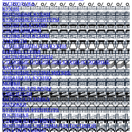
РАСПРОДАЖА
КУХНЯ
МОДУЛЬНЫЕ КУХНИ
КУХОННЫЕ ГАРНИТУРЫ
СТОЛЫ НА КУХНЮ
СТОЛЫ КНИЖКИ
СТУЛЬЯ ДЛЯ КУХНИ
ТАБУРЕТЫ
СТОЛЕШНИЦЫ ДЛЯ КУХНИ
БАРНЫЕ СТУЛЬЯ
ОБЕДЕННЫЕ ГРУППЫ
СТЕНОВЫЕ ПАНЕЛИ ДЛЯ КУХНИ (КУХОННЫЕ
ФАРТУКИ)
КУХОННЫЕ УГОЛКИ МЯГКИЕ
ДИВАНЫ НА КУХНЮ
МОЙКИ
ФИЛЬТРЫ ДЛЯ ВОДЫ
СМЕСИТЕЛИ
БЫТОВАЯ ТЕХНИКА
ВЫТЯЖКИ
КУХОННАЯ ФУРНИТУРА
ГОСТИНАЯ
СТЕНКИ В ГОСТИНУЮ
МОДУЛЬНЫЕ СИСТЕМЫ ДЛЯ ГОСТИНОЙ
ЭЛЕКТРОКАМИНЫ