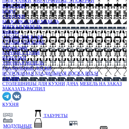
ПОДСТАВКИ, ЦВЕТОЧНИЦЫ, ЭТАЖЕРКИ
КОНСОЛИ
БЮРО
СУНДУКИ
БЕСКАРКАСНАЯ МЕБЕЛЬ
МЯГКАЯ МЕБЕЛЬ
HoReKa
СТОЛЫ ДЛЯ КАФЕ
СТУЛЬЯ ДЛЯ КАФЕ
Мебель лофт
БАРНЫЕ СТУЛЬЯ
ВЕШАЛКИ
УЛИЧНАЯ МЕБЕЛЬ
ГЛАДИЛЬНЫЕ ДОСКИ
ВСТРОЕННАЯ ГЛАДИЛЬНАЯ ДОСКА BELSI
АКЦИИ
СТОЛЕШНИЦЫ ДЛЯ КУХНИ
ДАЧА
МЕБЕЛЬ НА ЗАКАЗ
ЗАКАЗАТЬ РАСПИЛ
КУХНЯ
ТАБУРЕТЫ
МОДУЛЬНЫЕ