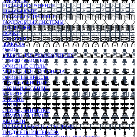
ТАБУРЕТЫ
ШКАФЫ И ХРАНЕНИЕ
ШКАФЫ-КУПЕ
ШКАФЫ-РАСПАШНЫЕ
ГАРДЕРОБНЫЕ СИСТЕМЫ
СТЕЛЛАЖИ
ПОЛКИ
СУНДУКИ
ЗЕРКАЛА
ОФИС
МЕБЕЛЬ ДЛЯ РУКОВОДИТЕЛЯ
ТУМБЫ ОФИСНЫЕ
ОФИСНЫЕ СТОЛЫ
МЕБЕЛЬ ДЛЯ ПЕРСОНАЛА
ОФИСНЫЕ КРЕСЛА
СТУЛЬЯ ОФИСНЫЕ
СТОЙКИ РЕСЕПШН
КАБИНЕТ
МАССИВ
СТОЛЫ
СТУЛЬЯ, БАНКЕТКИ
КОМОДЫ И ТУМБЫ
КРОВАТИ
ШКАФЫ, БУФЕТЫ, СТЕЛЛАЖИ
ПРЕДМЕТЫ ИНТЕРЬЕРА