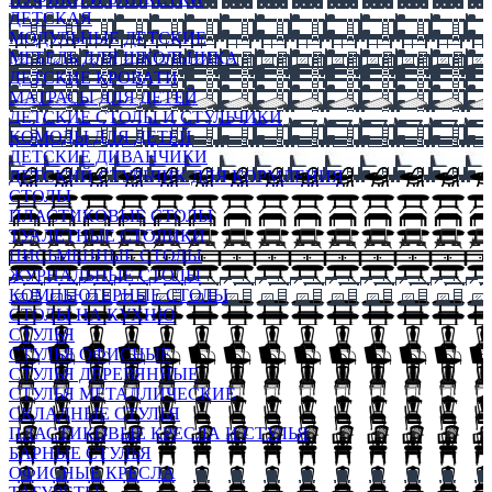
ДЕТСКАЯ
МОДУЛЬНЫЕ ДЕТСКИЕ
МЕБЕЛЬ ДЛЯ ШКОЛЬНИКА
ДЕТСКИЕ КРОВАТИ
МАТРАСЫ ДЛЯ ДЕТЕЙ
ДЕТСКИЕ СТОЛЫ И СТУЛЬЧИКИ
КОМОДЫ ДЛЯ ДЕТЕЙ
ДЕТСКИЕ ДИВАНЧИКИ
ДЕТСКИЙ СТУЛЬЧИК ДЛЯ КОРМЛЕНИЯ
СТОЛЫ
ПЛАСТИКОВЫЕ СТОЛЫ
ТУАЛЕТНЫЕ СТОЛИКИ
ПИСЬМЕННЫЕ СТОЛЫ
ЖУРНАЛЬНЫЕ СТОЛЫ
КОМПЬЮТЕРНЫЕ СТОЛЫ
СТОЛЫ НА КУХНЮ
СТУЛЬЯ
СТУЛЬЯ ОФИСНЫЕ
СТУЛЬЯ ДЕРЕВЯННЫЕ
СТУЛЬЯ МЕТАЛЛИЧЕСКИЕ
СКЛАДНЫЕ СТУЛЬЯ
ПЛАСТИКОВЫЕ КРЕСЛА И СТУЛЬЯ
БАРНЫЕ СТУЛЬЯ
ОФИСНЫЕ КРЕСЛА