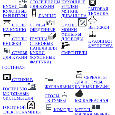
СТОЛЕШНИЦЫ
КУХОННЫЕ
КУХНИ
ДЛЯ КУХНИ
УГОЛКИ
БЫТОВАЯ
КУХОННЫЕ
МЯГКИЕ
ТЕХНИКА
ГАРНИТУРЫ
БАРНЫЕ
ДИВАНЫ НА
СТОЛЫ
СТУЛЬЯ
КУХНЮ
ВЫТЯЖКИ
НА КУХНЮ
ОБЕДЕННЫЕ
МОЙКИ
ФИЛЬТРЫ
СТОЛЫ
ГРУППЫ
ДЛЯ ВОДЫ
КУХОННАЯ
КНИЖКИ
СТЕНОВЫЕ
ФУРНИТУРА
ПАНЕЛИ ДЛЯ
СТУЛЬЯ
КУХНИ
СМЕСИТЕЛИ
ДЛЯ КУХНИ
(КУХОННЫЕ
ФАРТУКИ)
ГОСТИНАЯ
СЕРВАНТЫ
СТЕНКИ В
ДЛЯ ПОСУДЫ,
ЖУРНАЛЬНЫЕ
БАРНЫЕ ШКАФЫ
ГОСТИНУЮ
МОДУЛЬНЫЕ
СТОЛЫ
СИСТЕМЫ ДЛЯ
ТВ ТУМБЫ
БЕСКАРКАСНАЯ
ГОСТИНОЙ
КОМОДЫ
МЕБЕЛЬ
ЭЛЕКТРОКАМИНЫ
МЯГКАЯ МЕБЕЛЬ