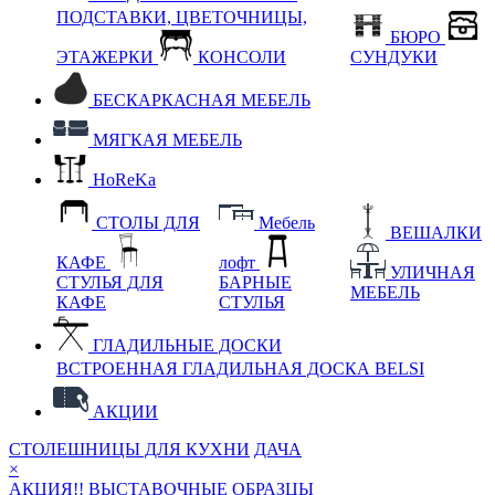
ПОДСТАВКИ, ЦВЕТОЧНИЦЫ,
БЮРО
ЭТАЖЕРКИ
КОНСОЛИ
СУНДУКИ
БЕСКАРКАСНАЯ МЕБЕЛЬ
МЯГКАЯ МЕБЕЛЬ
HoReKa
СТОЛЫ ДЛЯ
Мебель
ВЕШАЛКИ
КАФЕ
лофт
УЛИЧНАЯ
СТУЛЬЯ ДЛЯ
БАРНЫЕ
МЕБЕЛЬ
КАФЕ
СТУЛЬЯ
ГЛАДИЛЬНЫЕ ДОСКИ
ВСТРОЕННАЯ ГЛАДИЛЬНАЯ ДОСКА BELSI
АКЦИИ
СТОЛЕШНИЦЫ ДЛЯ КУХНИ
ДАЧА
×
АКЦИЯ!! ВЫСТАВОЧНЫЕ ОБРАЗЦЫ