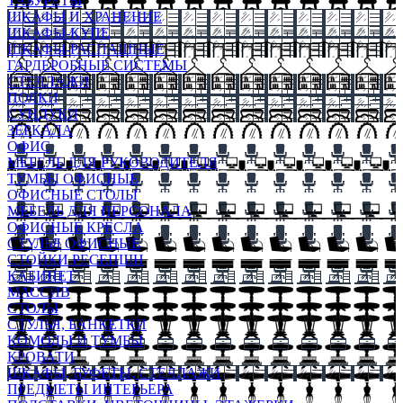
ТАБУРЕТЫ
ШКАФЫ И ХРАНЕНИЕ
ШКАФЫ-КУПЕ
ШКАФЫ-РАСПАШНЫЕ
ГАРДЕРОБНЫЕ СИСТЕМЫ
СТЕЛЛАЖИ
ПОЛКИ
СУНДУКИ
ЗЕРКАЛА
ОФИС
МЕБЕЛЬ ДЛЯ РУКОВОДИТЕЛЯ
ТУМБЫ ОФИСНЫЕ
ОФИСНЫЕ СТОЛЫ
МЕБЕЛЬ ДЛЯ ПЕРСОНАЛА
ОФИСНЫЕ КРЕСЛА
СТУЛЬЯ ОФИСНЫЕ
СТОЙКИ РЕСЕПШН
КАБИНЕТ
МАССИВ
СТОЛЫ
СТУЛЬЯ, БАНКЕТКИ
КОМОДЫ И ТУМБЫ
КРОВАТИ
ШКАФЫ, БУФЕТЫ, СТЕЛЛАЖИ
ПРЕДМЕТЫ ИНТЕРЬЕРА