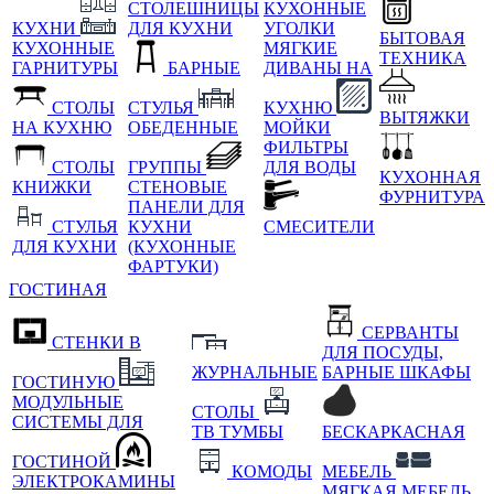
СТОЛЕШНИЦЫ
КУХОННЫЕ
КУХНИ
ДЛЯ КУХНИ
УГОЛКИ
БЫТОВАЯ
КУХОННЫЕ
МЯГКИЕ
ТЕХНИКА
ГАРНИТУРЫ
БАРНЫЕ
ДИВАНЫ НА
СТОЛЫ
СТУЛЬЯ
КУХНЮ
ВЫТЯЖКИ
НА КУХНЮ
ОБЕДЕННЫЕ
МОЙКИ
ФИЛЬТРЫ
СТОЛЫ
ГРУППЫ
ДЛЯ ВОДЫ
КУХОННАЯ
КНИЖКИ
СТЕНОВЫЕ
ФУРНИТУРА
ПАНЕЛИ ДЛЯ
СТУЛЬЯ
КУХНИ
СМЕСИТЕЛИ
ДЛЯ КУХНИ
(КУХОННЫЕ
ФАРТУКИ)
ГОСТИНАЯ
СЕРВАНТЫ
СТЕНКИ В
ДЛЯ ПОСУДЫ,
ЖУРНАЛЬНЫЕ
БАРНЫЕ ШКАФЫ
ГОСТИНУЮ
МОДУЛЬНЫЕ
СТОЛЫ
СИСТЕМЫ ДЛЯ
ТВ ТУМБЫ
БЕСКАРКАСНАЯ
ГОСТИНОЙ
КОМОДЫ
МЕБЕЛЬ
ЭЛЕКТРОКАМИНЫ
МЯГКАЯ МЕБЕЛЬ