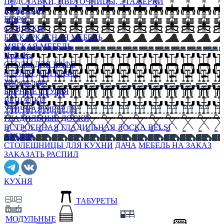
ПОДСТАВКИ, ЦВЕТОЧНИЦЫ, ЭТАЖЕРКИ
КОНСОЛИ
БЮРО
СУНДУКИ
БЕСКАРКАСНАЯ МЕБЕЛЬ
МЯГКАЯ МЕБЕЛЬ
HoReKa
СТОЛЫ ДЛЯ КАФЕ
СТУЛЬЯ ДЛЯ КАФЕ
Мебель лофт
БАРНЫЕ СТУЛЬЯ
ВЕШАЛКИ
УЛИЧНАЯ МЕБЕЛЬ
ГЛАДИЛЬНЫЕ ДОСКИ
ВСТРОЕННАЯ ГЛАДИЛЬНАЯ ДОСКА BELSI
АКЦИИ
СТОЛЕШНИЦЫ ДЛЯ КУХНИ
ДАЧА
МЕБЕЛЬ НА ЗАКАЗ
ЗАКАЗАТЬ РАСПИЛ
КУХНЯ
ТАБУРЕТЫ
МОДУЛЬНЫЕ