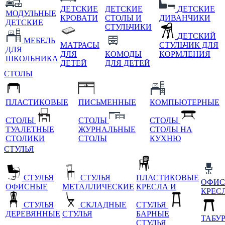
ДЕТСКИЕ
ДЕТСКИЕ
ДЕТСКИЕ
МОДУЛЬНЫЕ
КРОВАТИ
СТОЛЫ И
ДИВАНЧИКИ
ДЕТСКИЕ
СТУЛЬЧИКИ
ДЕТСКИЙ
МЕБЕЛЬ
МАТРАСЫ
СТУЛЬЧИК ДЛЯ
ДЛЯ
ДЛЯ
КОМОДЫ
КОРМЛЕНИЯ
ШКОЛЬНИКА
ДЕТЕЙ
ДЛЯ ДЕТЕЙ
СТОЛЫ
ПЛАСТИКОВЫЕ
ПИСЬМЕННЫЕ
КОМПЬЮТЕРНЫЕ
СТОЛЫ
СТОЛЫ
СТОЛЫ
ТУАЛЕТНЫЕ
ЖУРНАЛЬНЫЕ
СТОЛЫ НА
СТОЛИКИ
СТОЛЫ
КУХНЮ
СТУЛЬЯ
СТУЛЬЯ
СТУЛЬЯ
ПЛАСТИКОВЫЕ
ОФИС
ОФИСНЫЕ
МЕТАЛЛИЧЕСКИЕ
КРЕСЛА И
КРЕС
СТУЛЬЯ
СКЛАДНЫЕ
СТУЛЬЯ
ДЕРЕВЯННЫЕ
СТУЛЬЯ
БАРНЫЕ
ТАБУ
СТУЛЬЯ