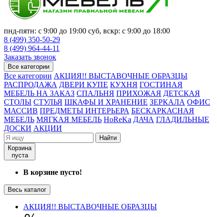
пнд-пятн: с 9:00 до 19:00 суб, вскр: с 9:00 до 18:00
8 (499) 350-50-29
8 (499) 964-44-11
Заказать звонок
Все категории
Все категории
АКЦИЯ!! ВЫСТАВОЧНЫЕ ОБРАЗЦЫ
РАСПРОДАЖА
ДВЕРИ КУПЕ
КУХНЯ
ГОСТИНАЯ
МЕБЕЛЬ НА ЗАКАЗ
СПАЛЬНЯ
ПРИХОЖАЯ
ДЕТСКАЯ
СТОЛЫ
СТУЛЬЯ
ШКАФЫ И ХРАНЕНИЕ
ЗЕРКАЛА
ОФИС
МАССИВ
ПРЕДМЕТЫ ИНТЕРЬЕРА
БЕСКАРКАСНАЯ
МЕБЕЛЬ
МЯГКАЯ МЕБЕЛЬ
HoReKa
ДАЧА
ГЛАДИЛЬНЫЕ
ДОСКИ
АКЦИИ
Найти
Корзина
пуста
В корзине пусто!
Весь каталог
АКЦИЯ!! ВЫСТАВОЧНЫЕ ОБРАЗЦЫ