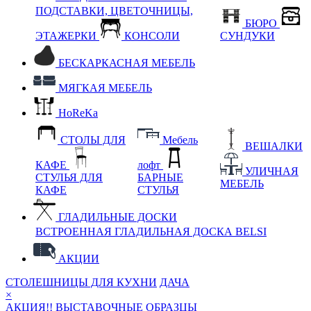
ПОДСТАВКИ, ЦВЕТОЧНИЦЫ,
БЮРО
ЭТАЖЕРКИ
КОНСОЛИ
СУНДУКИ
БЕСКАРКАСНАЯ МЕБЕЛЬ
МЯГКАЯ МЕБЕЛЬ
HoReKa
СТОЛЫ ДЛЯ
Мебель
ВЕШАЛКИ
КАФЕ
лофт
УЛИЧНАЯ
СТУЛЬЯ ДЛЯ
БАРНЫЕ
МЕБЕЛЬ
КАФЕ
СТУЛЬЯ
ГЛАДИЛЬНЫЕ ДОСКИ
ВСТРОЕННАЯ ГЛАДИЛЬНАЯ ДОСКА BELSI
АКЦИИ
СТОЛЕШНИЦЫ ДЛЯ КУХНИ
ДАЧА
×
АКЦИЯ!! ВЫСТАВОЧНЫЕ ОБРАЗЦЫ