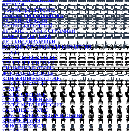
ДЕТСКАЯ
МОДУЛЬНЫЕ ДЕТСКИЕ
МЕБЕЛЬ ДЛЯ ШКОЛЬНИКА
ДЕТСКИЕ КРОВАТИ
МАТРАСЫ ДЛЯ ДЕТЕЙ
ДЕТСКИЕ СТОЛЫ И СТУЛЬЧИКИ
КОМОДЫ ДЛЯ ДЕТЕЙ
ДЕТСКИЕ ДИВАНЧИКИ
ДЕТСКИЙ СТУЛЬЧИК ДЛЯ КОРМЛЕНИЯ
СТОЛЫ
ПЛАСТИКОВЫЕ СТОЛЫ
ТУАЛЕТНЫЕ СТОЛИКИ
ПИСЬМЕННЫЕ СТОЛЫ
ЖУРНАЛЬНЫЕ СТОЛЫ
КОМПЬЮТЕРНЫЕ СТОЛЫ
СТОЛЫ НА КУХНЮ
СТУЛЬЯ
СТУЛЬЯ ОФИСНЫЕ
СТУЛЬЯ ДЕРЕВЯННЫЕ
СТУЛЬЯ МЕТАЛЛИЧЕСКИЕ
СКЛАДНЫЕ СТУЛЬЯ
ПЛАСТИКОВЫЕ КРЕСЛА И СТУЛЬЯ
БАРНЫЕ СТУЛЬЯ
ОФИСНЫЕ КРЕСЛА