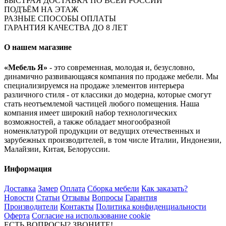
БЫСТРАЯ ДОСТАВКА ПО ВСЕЙ РОССИИ
ПОДЪЁМ НА ЭТАЖ
РАЗНЫЕ СПОСОБЫ ОПЛАТЫ
ГАРАНТИЯ КАЧЕСТВА ДО 8 ЛЕТ
О нашем магазине
«Мебель Я»
- это современная, молодая и, безусловно,
динамично развивающаяся компания по продаже мебели. Мы
специализируемся на продаже элементов интерьера
различного стиля - от классики до модерна, которые смогут
стать неотъемлемой частицей любого помещения. Наша
компания имеет широкий набор технологических
возможностей, а также обладает многообразной
номенклатурой продукции от ведущих отечественных и
зарубежных производителей, в том числе Италии, Индонезии,
Малайзии, Китая, Белоруссии.
Информация
Доставка
Замер
Оплата
Сборка мебели
Как заказать?
Новости
Статьи
Отзывы
Вопросы
Гарантия
Производители
Контакты
Политика конфиденциальности
Оферта
Согласие на использование cookie
ЕСТЬ ВОПРОСЫ? ЗВОНИТЕ!