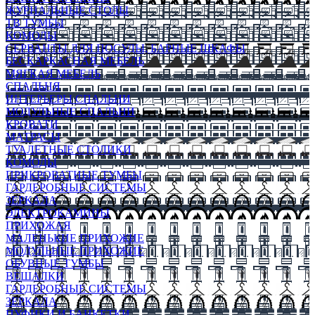
ЖУРНАЛЬНЫЕ СТОЛЫ
ТВ ТУМБЫ
КОМОДЫ
СЕРВАНТЫ ДЛЯ ПОСУДЫ, БАРНЫЕ ШКАФЫ
БЕСКАРКАСНАЯ МЕБЕЛЬ
МЯГКАЯ МЕБЕЛЬ
СПАЛЬНЯ
ИНТЕРЬЕРЫ СПАЛЬНИ
МОДУЛЬНЫЕ СПАЛЬНИ
КРОВАТИ
МАТРАСЫ
ТУАЛЕТНЫЕ СТОЛИКИ
КОМОДЫ
ПРИКРОВАТНЫЕ ТУМБЫ
ГАРДЕРОБНЫЕ СИСТЕМЫ
ЗЕРКАЛА
ЭЛЕКТРОКАМИНЫ
ПРИХОЖАЯ
МАЛЕНЬКИЕ ПРИХОЖИЕ
МОДУЛЬНЫЕ ПРИХОЖИЕ
ОБУВНЫЕ ТУМБЫ
ВЕШАЛКИ
ГАРДЕРОБНЫЕ СИСТЕМЫ
ЗЕРКАЛА
ПУФИКИ И БАНКЕТКИ