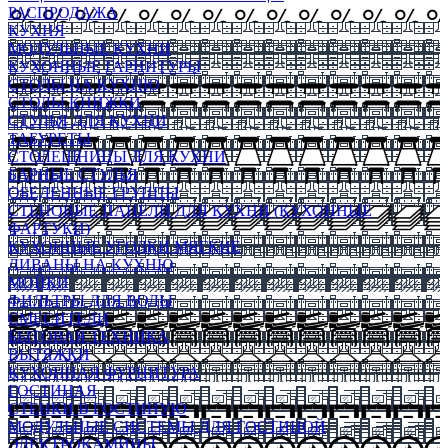
РАСПРОДАЖА
КУХНЯ
МОДУЛЬНЫЕ КУХНИ
КУХОННЫЕ ГАРНИТУРЫ
СТОЛЫ НА КУХНЮ
СТОЛЫ КНИЖКИ
СТУЛЬЯ ДЛЯ КУХНИ
ТАБУРЕТЫ
СТОЛЕШНИЦЫ ДЛЯ КУХНИ
БАРНЫЕ СТУЛЬЯ
ОБЕДЕННЫЕ ГРУППЫ
СТЕНОВЫЕ ПАНЕЛИ ДЛЯ КУХНИ (КУХОННЫЕ
ФАРТУКИ)
КУХОННЫЕ УГОЛКИ МЯГКИЕ
ДИВАНЫ НА КУХНЮ
МОЙКИ
ФИЛЬТРЫ ДЛЯ ВОДЫ
СМЕСИТЕЛИ
БЫТОВАЯ ТЕХНИКА
ВЫТЯЖКИ
КУХОННАЯ ФУРНИТУРА
ГОСТИНАЯ
СТЕНКИ В ГОСТИНУЮ
МОДУЛЬНЫЕ СИСТЕМЫ ДЛЯ ГОСТИНОЙ
ЭЛЕКТРОКАМИНЫ