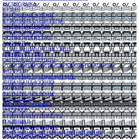
РАСПРОДАЖА
КУХНЯ
МОДУЛЬНЫЕ КУХНИ
КУХОННЫЕ ГАРНИТУРЫ
СТОЛЫ НА КУХНЮ
СТОЛЫ КНИЖКИ
СТУЛЬЯ ДЛЯ КУХНИ
ТАБУРЕТЫ
СТОЛЕШНИЦЫ ДЛЯ КУХНИ
БАРНЫЕ СТУЛЬЯ
ОБЕДЕННЫЕ ГРУППЫ
СТЕНОВЫЕ ПАНЕЛИ ДЛЯ КУХНИ (КУХОННЫЕ
ФАРТУКИ)
КУХОННЫЕ УГОЛКИ МЯГКИЕ
ДИВАНЫ НА КУХНЮ
МОЙКИ
ФИЛЬТРЫ ДЛЯ ВОДЫ
СМЕСИТЕЛИ
БЫТОВАЯ ТЕХНИКА
ВЫТЯЖКИ
КУХОННАЯ ФУРНИТУРА
ГОСТИНАЯ
СТЕНКИ В ГОСТИНУЮ
МОДУЛЬНЫЕ СИСТЕМЫ ДЛЯ ГОСТИНОЙ
ЭЛЕКТРОКАМИНЫ