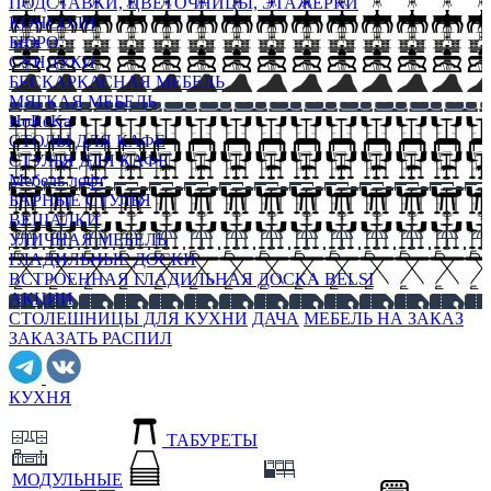
ПОДСТАВКИ, ЦВЕТОЧНИЦЫ, ЭТАЖЕРКИ
КОНСОЛИ
БЮРО
СУНДУКИ
БЕСКАРКАСНАЯ МЕБЕЛЬ
МЯГКАЯ МЕБЕЛЬ
HoReKa
СТОЛЫ ДЛЯ КАФЕ
СТУЛЬЯ ДЛЯ КАФЕ
Мебель лофт
БАРНЫЕ СТУЛЬЯ
ВЕШАЛКИ
УЛИЧНАЯ МЕБЕЛЬ
ГЛАДИЛЬНЫЕ ДОСКИ
ВСТРОЕННАЯ ГЛАДИЛЬНАЯ ДОСКА BELSI
АКЦИИ
СТОЛЕШНИЦЫ ДЛЯ КУХНИ
ДАЧА
МЕБЕЛЬ НА ЗАКАЗ
ЗАКАЗАТЬ РАСПИЛ
КУХНЯ
ТАБУРЕТЫ
МОДУЛЬНЫЕ