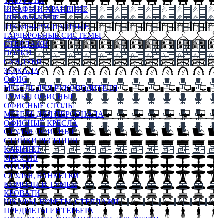
ТАБУРЕТЫ
ШКАФЫ И ХРАНЕНИЕ
ШКАФЫ-КУПЕ
ШКАФЫ-РАСПАШНЫЕ
ГАРДЕРОБНЫЕ СИСТЕМЫ
СТЕЛЛАЖИ
ПОЛКИ
СУНДУКИ
ЗЕРКАЛА
ОФИС
МЕБЕЛЬ ДЛЯ РУКОВОДИТЕЛЯ
ТУМБЫ ОФИСНЫЕ
ОФИСНЫЕ СТОЛЫ
МЕБЕЛЬ ДЛЯ ПЕРСОНАЛА
ОФИСНЫЕ КРЕСЛА
СТУЛЬЯ ОФИСНЫЕ
СТОЙКИ РЕСЕПШН
КАБИНЕТ
МАССИВ
СТОЛЫ
СТУЛЬЯ, БАНКЕТКИ
КОМОДЫ И ТУМБЫ
КРОВАТИ
ШКАФЫ, БУФЕТЫ, СТЕЛЛАЖИ
ПРЕДМЕТЫ ИНТЕРЬЕРА