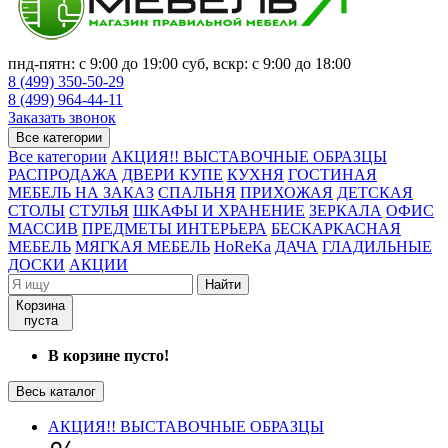
пнд-пятн: с 9:00 до 19:00 суб, вскр: с 9:00 до 18:00
8 (499) 350-50-29
8 (499) 964-44-11
Заказать звонок
Все категории
Все категории
АКЦИЯ!! ВЫСТАВОЧНЫЕ ОБРАЗЦЫ
РАСПРОДАЖА
ДВЕРИ КУПЕ
КУХНЯ
ГОСТИНАЯ
МЕБЕЛЬ НА ЗАКАЗ
СПАЛЬНЯ
ПРИХОЖАЯ
ДЕТСКАЯ
СТОЛЫ
СТУЛЬЯ
ШКАФЫ И ХРАНЕНИЕ
ЗЕРКАЛА
ОФИС
МАССИВ
ПРЕДМЕТЫ ИНТЕРЬЕРА
БЕСКАРКАСНАЯ
МЕБЕЛЬ
МЯГКАЯ МЕБЕЛЬ
HoReKa
ДАЧА
ГЛАДИЛЬНЫЕ
ДОСКИ
АКЦИИ
Найти
Корзина
пуста
В корзине пусто!
Весь каталог
АКЦИЯ!! ВЫСТАВОЧНЫЕ ОБРАЗЦЫ