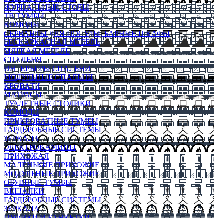
ЖУРНАЛЬНЫЕ СТОЛЫ
ТВ ТУМБЫ
КОМОДЫ
СЕРВАНТЫ ДЛЯ ПОСУДЫ, БАРНЫЕ ШКАФЫ
БЕСКАРКАСНАЯ МЕБЕЛЬ
МЯГКАЯ МЕБЕЛЬ
СПАЛЬНЯ
ИНТЕРЬЕРЫ СПАЛЬНИ
МОДУЛЬНЫЕ СПАЛЬНИ
КРОВАТИ
МАТРАСЫ
ТУАЛЕТНЫЕ СТОЛИКИ
КОМОДЫ
ПРИКРОВАТНЫЕ ТУМБЫ
ГАРДЕРОБНЫЕ СИСТЕМЫ
ЗЕРКАЛА
ЭЛЕКТРОКАМИНЫ
ПРИХОЖАЯ
МАЛЕНЬКИЕ ПРИХОЖИЕ
МОДУЛЬНЫЕ ПРИХОЖИЕ
ОБУВНЫЕ ТУМБЫ
ВЕШАЛКИ
ГАРДЕРОБНЫЕ СИСТЕМЫ
ЗЕРКАЛА
ПУФИКИ И БАНКЕТКИ