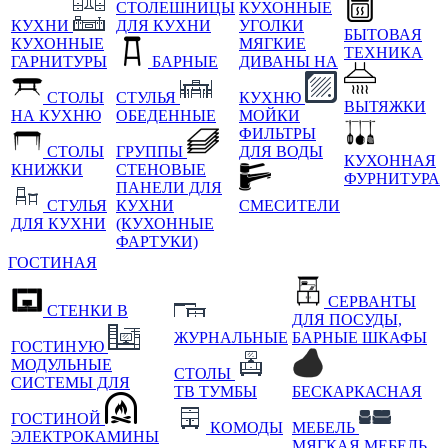
СТОЛЕШНИЦЫ
КУХОННЫЕ
КУХНИ
ДЛЯ КУХНИ
УГОЛКИ
БЫТОВАЯ
КУХОННЫЕ
МЯГКИЕ
ТЕХНИКА
ГАРНИТУРЫ
БАРНЫЕ
ДИВАНЫ НА
СТОЛЫ
СТУЛЬЯ
КУХНЮ
ВЫТЯЖКИ
НА КУХНЮ
ОБЕДЕННЫЕ
МОЙКИ
ФИЛЬТРЫ
СТОЛЫ
ГРУППЫ
ДЛЯ ВОДЫ
КУХОННАЯ
КНИЖКИ
СТЕНОВЫЕ
ФУРНИТУРА
ПАНЕЛИ ДЛЯ
СТУЛЬЯ
КУХНИ
СМЕСИТЕЛИ
ДЛЯ КУХНИ
(КУХОННЫЕ
ФАРТУКИ)
ГОСТИНАЯ
СЕРВАНТЫ
СТЕНКИ В
ДЛЯ ПОСУДЫ,
ЖУРНАЛЬНЫЕ
БАРНЫЕ ШКАФЫ
ГОСТИНУЮ
МОДУЛЬНЫЕ
СТОЛЫ
СИСТЕМЫ ДЛЯ
ТВ ТУМБЫ
БЕСКАРКАСНАЯ
ГОСТИНОЙ
КОМОДЫ
МЕБЕЛЬ
ЭЛЕКТРОКАМИНЫ
МЯГКАЯ МЕБЕЛЬ