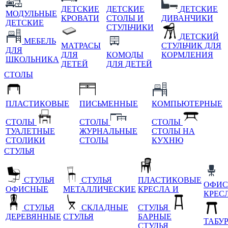
ДЕТСКИЕ
ДЕТСКИЕ
ДЕТСКИЕ
МОДУЛЬНЫЕ
КРОВАТИ
СТОЛЫ И
ДИВАНЧИКИ
ДЕТСКИЕ
СТУЛЬЧИКИ
ДЕТСКИЙ
МЕБЕЛЬ
МАТРАСЫ
СТУЛЬЧИК ДЛЯ
ДЛЯ
ДЛЯ
КОМОДЫ
КОРМЛЕНИЯ
ШКОЛЬНИКА
ДЕТЕЙ
ДЛЯ ДЕТЕЙ
СТОЛЫ
ПЛАСТИКОВЫЕ
ПИСЬМЕННЫЕ
КОМПЬЮТЕРНЫЕ
СТОЛЫ
СТОЛЫ
СТОЛЫ
ТУАЛЕТНЫЕ
ЖУРНАЛЬНЫЕ
СТОЛЫ НА
СТОЛИКИ
СТОЛЫ
КУХНЮ
СТУЛЬЯ
СТУЛЬЯ
СТУЛЬЯ
ПЛАСТИКОВЫЕ
ОФИС
ОФИСНЫЕ
МЕТАЛЛИЧЕСКИЕ
КРЕСЛА И
КРЕС
СТУЛЬЯ
СКЛАДНЫЕ
СТУЛЬЯ
ДЕРЕВЯННЫЕ
СТУЛЬЯ
БАРНЫЕ
ТАБУ
СТУЛЬЯ