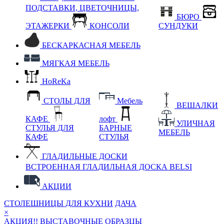
ПОДСТАВКИ, ЦВЕТОЧНИЦЫ,
БЮРО
ЭТАЖЕРКИ
КОНСОЛИ
СУНДУКИ
БЕСКАРКАСНАЯ МЕБЕЛЬ
МЯГКАЯ МЕБЕЛЬ
HoReKa
СТОЛЫ ДЛЯ
Мебель
ВЕШАЛКИ
КАФЕ
лофт
УЛИЧНАЯ
СТУЛЬЯ ДЛЯ
БАРНЫЕ
МЕБЕЛЬ
КАФЕ
СТУЛЬЯ
ГЛАДИЛЬНЫЕ ДОСКИ
ВСТРОЕННАЯ ГЛАДИЛЬНАЯ ДОСКА BELSI
АКЦИИ
СТОЛЕШНИЦЫ ДЛЯ КУХНИ
ДАЧА
×
АКЦИЯ!! ВЫСТАВОЧНЫЕ ОБРАЗЦЫ