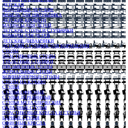
ДЕТСКАЯ
МОДУЛЬНЫЕ ДЕТСКИЕ
МЕБЕЛЬ ДЛЯ ШКОЛЬНИКА
ДЕТСКИЕ КРОВАТИ
МАТРАСЫ ДЛЯ ДЕТЕЙ
ДЕТСКИЕ СТОЛЫ И СТУЛЬЧИКИ
КОМОДЫ ДЛЯ ДЕТЕЙ
ДЕТСКИЕ ДИВАНЧИКИ
ДЕТСКИЙ СТУЛЬЧИК ДЛЯ КОРМЛЕНИЯ
СТОЛЫ
ПЛАСТИКОВЫЕ СТОЛЫ
ТУАЛЕТНЫЕ СТОЛИКИ
ПИСЬМЕННЫЕ СТОЛЫ
ЖУРНАЛЬНЫЕ СТОЛЫ
КОМПЬЮТЕРНЫЕ СТОЛЫ
СТОЛЫ НА КУХНЮ
СТУЛЬЯ
СТУЛЬЯ ОФИСНЫЕ
СТУЛЬЯ ДЕРЕВЯННЫЕ
СТУЛЬЯ МЕТАЛЛИЧЕСКИЕ
СКЛАДНЫЕ СТУЛЬЯ
ПЛАСТИКОВЫЕ КРЕСЛА И СТУЛЬЯ
БАРНЫЕ СТУЛЬЯ
ОФИСНЫЕ КРЕСЛА