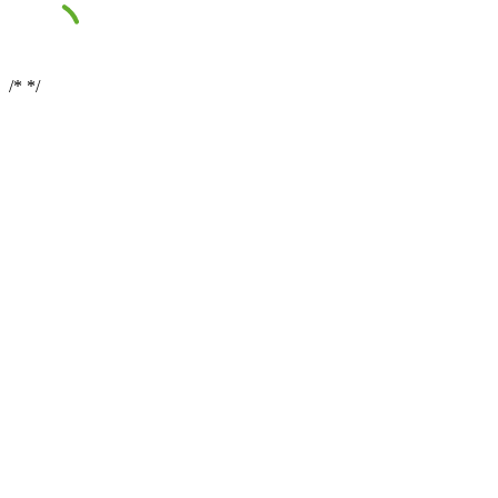
/*
*/