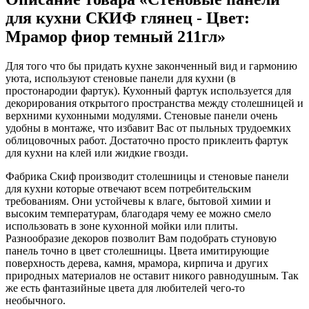
для кухни СКИФ глянец - Цвет:
Мрамор фиор темный 211гл»
Для того что бы придать кухне законченный вид и гармонию
уюта, используют стеновые панели для кухни (в
простонародии фартук). Кухонный фартук используется для
декорирования открытого пространства между столешницей и
верхними кухонными модулями. Стеновые панели очень
удобны в монтаже, что избавит Вас от пыльных трудоемких
облицовочных работ. Достаточно просто приклеить фартук
для кухни на клей или жидкие гвозди.
Фабрика Скиф производит столешницы и стеновые панели
для кухни которые отвечают всем потребительским
требованиям. Они устойчевы к влаге, бытовой химии и
высоким температурам, благодаря чему ее можно смело
использовать в зоне кухонной мойки или плиты.
Разнообразие декоров позволит Вам подобрать стуновую
панель точно в цвет столешницы. Цвета имитирующие
поверхность дерева, камня, мрамора, кирпича и других
природных материалов не оставит никого равнодушным. Так
же есть фантазийные цвета для любителей чего-то
необычного.