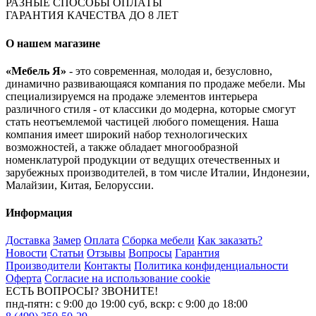
РАЗНЫЕ СПОСОБЫ ОПЛАТЫ
ГАРАНТИЯ КАЧЕСТВА ДО 8 ЛЕТ
О нашем магазине
«Мебель Я»
- это современная, молодая и, безусловно,
динамично развивающаяся компания по продаже мебели. Мы
специализируемся на продаже элементов интерьера
различного стиля - от классики до модерна, которые смогут
стать неотъемлемой частицей любого помещения. Наша
компания имеет широкий набор технологических
возможностей, а также обладает многообразной
номенклатурой продукции от ведущих отечественных и
зарубежных производителей, в том числе Италии, Индонезии,
Малайзии, Китая, Белоруссии.
Информация
Доставка
Замер
Оплата
Сборка мебели
Как заказать?
Новости
Статьи
Отзывы
Вопросы
Гарантия
Производители
Контакты
Политика конфиденциальности
Оферта
Согласие на использование cookie
ЕСТЬ ВОПРОСЫ? ЗВОНИТЕ!
пнд-пятн: с 9:00 до 19:00 суб, вскр: с 9:00 до 18:00