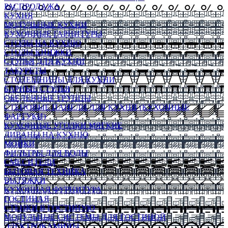
РАСПРОДАЖА
КУХНЯ
МОДУЛЬНЫЕ КУХНИ
КУХОННЫЕ ГАРНИТУРЫ
СТОЛЫ НА КУХНЮ
СТОЛЫ КНИЖКИ
СТУЛЬЯ ДЛЯ КУХНИ
ТАБУРЕТЫ
СТОЛЕШНИЦЫ ДЛЯ КУХНИ
БАРНЫЕ СТУЛЬЯ
ОБЕДЕННЫЕ ГРУППЫ
СТЕНОВЫЕ ПАНЕЛИ ДЛЯ КУХНИ (КУХОННЫЕ
ФАРТУКИ)
КУХОННЫЕ УГОЛКИ МЯГКИЕ
ДИВАНЫ НА КУХНЮ
МОЙКИ
ФИЛЬТРЫ ДЛЯ ВОДЫ
СМЕСИТЕЛИ
БЫТОВАЯ ТЕХНИКА
ВЫТЯЖКИ
КУХОННАЯ ФУРНИТУРА
ГОСТИНАЯ
СТЕНКИ В ГОСТИНУЮ
МОДУЛЬНЫЕ СИСТЕМЫ ДЛЯ ГОСТИНОЙ
ЭЛЕКТРОКАМИНЫ