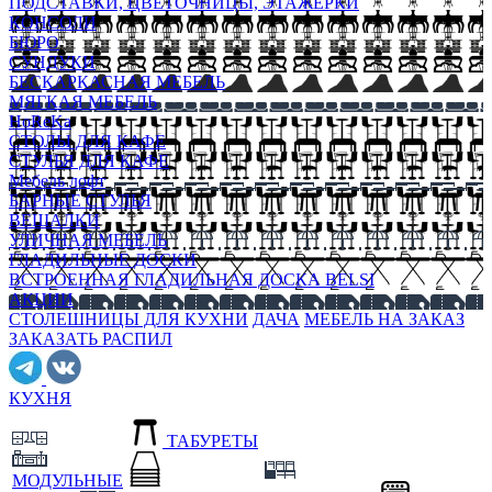
ПОДСТАВКИ, ЦВЕТОЧНИЦЫ, ЭТАЖЕРКИ
КОНСОЛИ
БЮРО
СУНДУКИ
БЕСКАРКАСНАЯ МЕБЕЛЬ
МЯГКАЯ МЕБЕЛЬ
HoReKa
СТОЛЫ ДЛЯ КАФЕ
СТУЛЬЯ ДЛЯ КАФЕ
Мебель лофт
БАРНЫЕ СТУЛЬЯ
ВЕШАЛКИ
УЛИЧНАЯ МЕБЕЛЬ
ГЛАДИЛЬНЫЕ ДОСКИ
ВСТРОЕННАЯ ГЛАДИЛЬНАЯ ДОСКА BELSI
АКЦИИ
СТОЛЕШНИЦЫ ДЛЯ КУХНИ
ДАЧА
МЕБЕЛЬ НА ЗАКАЗ
ЗАКАЗАТЬ РАСПИЛ
КУХНЯ
ТАБУРЕТЫ
МОДУЛЬНЫЕ