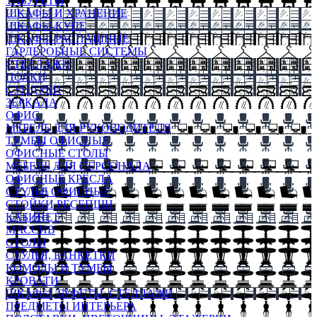
ТАБУРЕТЫ
ШКАФЫ И ХРАНЕНИЕ
ШКАФЫ-КУПЕ
ШКАФЫ-РАСПАШНЫЕ
ГАРДЕРОБНЫЕ СИСТЕМЫ
СТЕЛЛАЖИ
ПОЛКИ
СУНДУКИ
ЗЕРКАЛА
ОФИС
МЕБЕЛЬ ДЛЯ РУКОВОДИТЕЛЯ
ТУМБЫ ОФИСНЫЕ
ОФИСНЫЕ СТОЛЫ
МЕБЕЛЬ ДЛЯ ПЕРСОНАЛА
ОФИСНЫЕ КРЕСЛА
СТУЛЬЯ ОФИСНЫЕ
СТОЙКИ РЕСЕПШН
КАБИНЕТ
МАССИВ
СТОЛЫ
СТУЛЬЯ, БАНКЕТКИ
КОМОДЫ И ТУМБЫ
КРОВАТИ
ШКАФЫ, БУФЕТЫ, СТЕЛЛАЖИ
ПРЕДМЕТЫ ИНТЕРЬЕРА