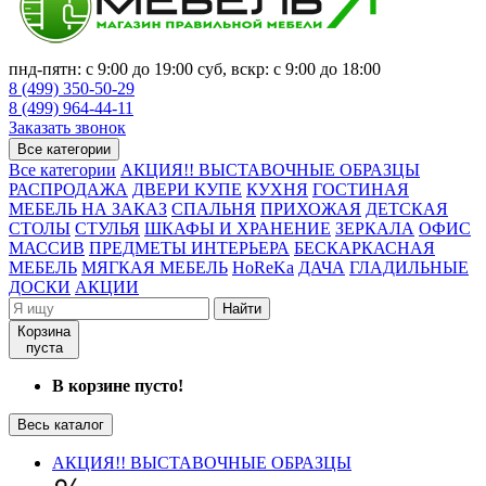
пнд-пятн: с 9:00 до 19:00 суб, вскр: с 9:00 до 18:00
8 (499) 350-50-29
8 (499) 964-44-11
Заказать звонок
Все категории
Все категории
АКЦИЯ!! ВЫСТАВОЧНЫЕ ОБРАЗЦЫ
РАСПРОДАЖА
ДВЕРИ КУПЕ
КУХНЯ
ГОСТИНАЯ
МЕБЕЛЬ НА ЗАКАЗ
СПАЛЬНЯ
ПРИХОЖАЯ
ДЕТСКАЯ
СТОЛЫ
СТУЛЬЯ
ШКАФЫ И ХРАНЕНИЕ
ЗЕРКАЛА
ОФИС
МАССИВ
ПРЕДМЕТЫ ИНТЕРЬЕРА
БЕСКАРКАСНАЯ
МЕБЕЛЬ
МЯГКАЯ МЕБЕЛЬ
HoReKa
ДАЧА
ГЛАДИЛЬНЫЕ
ДОСКИ
АКЦИИ
Найти
Корзина
пуста
В корзине пусто!
Весь каталог
АКЦИЯ!! ВЫСТАВОЧНЫЕ ОБРАЗЦЫ