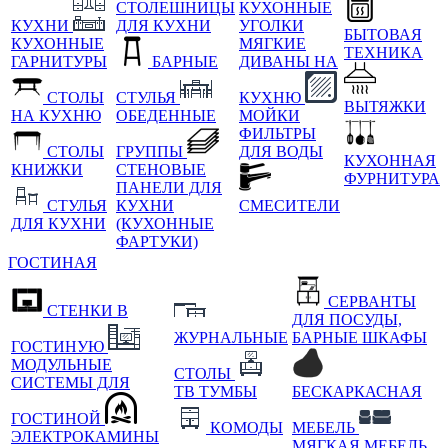
СТОЛЕШНИЦЫ
КУХОННЫЕ
КУХНИ
ДЛЯ КУХНИ
УГОЛКИ
БЫТОВАЯ
КУХОННЫЕ
МЯГКИЕ
ТЕХНИКА
ГАРНИТУРЫ
БАРНЫЕ
ДИВАНЫ НА
СТОЛЫ
СТУЛЬЯ
КУХНЮ
ВЫТЯЖКИ
НА КУХНЮ
ОБЕДЕННЫЕ
МОЙКИ
ФИЛЬТРЫ
СТОЛЫ
ГРУППЫ
ДЛЯ ВОДЫ
КУХОННАЯ
КНИЖКИ
СТЕНОВЫЕ
ФУРНИТУРА
ПАНЕЛИ ДЛЯ
СТУЛЬЯ
КУХНИ
СМЕСИТЕЛИ
ДЛЯ КУХНИ
(КУХОННЫЕ
ФАРТУКИ)
ГОСТИНАЯ
СЕРВАНТЫ
СТЕНКИ В
ДЛЯ ПОСУДЫ,
ЖУРНАЛЬНЫЕ
БАРНЫЕ ШКАФЫ
ГОСТИНУЮ
МОДУЛЬНЫЕ
СТОЛЫ
СИСТЕМЫ ДЛЯ
ТВ ТУМБЫ
БЕСКАРКАСНАЯ
ГОСТИНОЙ
КОМОДЫ
МЕБЕЛЬ
ЭЛЕКТРОКАМИНЫ
МЯГКАЯ МЕБЕЛЬ