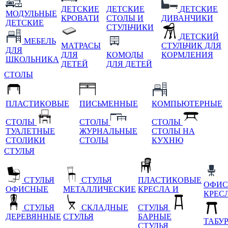
ДЕТСКИЕ
ДЕТСКИЕ
ДЕТСКИЕ
МОДУЛЬНЫЕ
КРОВАТИ
СТОЛЫ И
ДИВАНЧИКИ
ДЕТСКИЕ
СТУЛЬЧИКИ
ДЕТСКИЙ
МЕБЕЛЬ
МАТРАСЫ
СТУЛЬЧИК ДЛЯ
ДЛЯ
ДЛЯ
КОМОДЫ
КОРМЛЕНИЯ
ШКОЛЬНИКА
ДЕТЕЙ
ДЛЯ ДЕТЕЙ
СТОЛЫ
ПЛАСТИКОВЫЕ
ПИСЬМЕННЫЕ
КОМПЬЮТЕРНЫЕ
СТОЛЫ
СТОЛЫ
СТОЛЫ
ТУАЛЕТНЫЕ
ЖУРНАЛЬНЫЕ
СТОЛЫ НА
СТОЛИКИ
СТОЛЫ
КУХНЮ
СТУЛЬЯ
СТУЛЬЯ
СТУЛЬЯ
ПЛАСТИКОВЫЕ
ОФИС
ОФИСНЫЕ
МЕТАЛЛИЧЕСКИЕ
КРЕСЛА И
КРЕС
СТУЛЬЯ
СКЛАДНЫЕ
СТУЛЬЯ
ДЕРЕВЯННЫЕ
СТУЛЬЯ
БАРНЫЕ
ТАБУ
СТУЛЬЯ