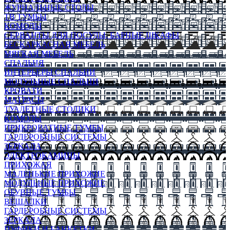
ЖУРНАЛЬНЫЕ СТОЛЫ
ТВ ТУМБЫ
КОМОДЫ
СЕРВАНТЫ ДЛЯ ПОСУДЫ, БАРНЫЕ ШКАФЫ
БЕСКАРКАСНАЯ МЕБЕЛЬ
МЯГКАЯ МЕБЕЛЬ
СПАЛЬНЯ
ИНТЕРЬЕРЫ СПАЛЬНИ
МОДУЛЬНЫЕ СПАЛЬНИ
КРОВАТИ
МАТРАСЫ
ТУАЛЕТНЫЕ СТОЛИКИ
КОМОДЫ
ПРИКРОВАТНЫЕ ТУМБЫ
ГАРДЕРОБНЫЕ СИСТЕМЫ
ЗЕРКАЛА
ЭЛЕКТРОКАМИНЫ
ПРИХОЖАЯ
МАЛЕНЬКИЕ ПРИХОЖИЕ
МОДУЛЬНЫЕ ПРИХОЖИЕ
ОБУВНЫЕ ТУМБЫ
ВЕШАЛКИ
ГАРДЕРОБНЫЕ СИСТЕМЫ
ЗЕРКАЛА
ПУФИКИ И БАНКЕТКИ