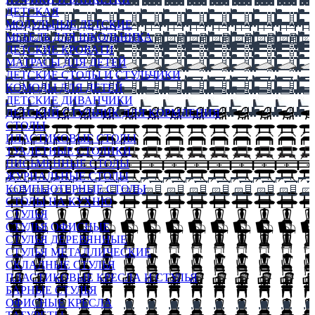
ДЕТСКАЯ
МОДУЛЬНЫЕ ДЕТСКИЕ
МЕБЕЛЬ ДЛЯ ШКОЛЬНИКА
ДЕТСКИЕ КРОВАТИ
МАТРАСЫ ДЛЯ ДЕТЕЙ
ДЕТСКИЕ СТОЛЫ И СТУЛЬЧИКИ
КОМОДЫ ДЛЯ ДЕТЕЙ
ДЕТСКИЕ ДИВАНЧИКИ
ДЕТСКИЙ СТУЛЬЧИК ДЛЯ КОРМЛЕНИЯ
СТОЛЫ
ПЛАСТИКОВЫЕ СТОЛЫ
ТУАЛЕТНЫЕ СТОЛИКИ
ПИСЬМЕННЫЕ СТОЛЫ
ЖУРНАЛЬНЫЕ СТОЛЫ
КОМПЬЮТЕРНЫЕ СТОЛЫ
СТОЛЫ НА КУХНЮ
СТУЛЬЯ
СТУЛЬЯ ОФИСНЫЕ
СТУЛЬЯ ДЕРЕВЯННЫЕ
СТУЛЬЯ МЕТАЛЛИЧЕСКИЕ
СКЛАДНЫЕ СТУЛЬЯ
ПЛАСТИКОВЫЕ КРЕСЛА И СТУЛЬЯ
БАРНЫЕ СТУЛЬЯ
ОФИСНЫЕ КРЕСЛА