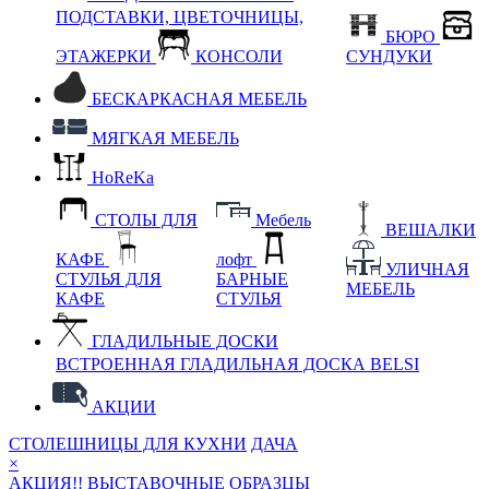
ПОДСТАВКИ, ЦВЕТОЧНИЦЫ,
БЮРО
ЭТАЖЕРКИ
КОНСОЛИ
СУНДУКИ
БЕСКАРКАСНАЯ МЕБЕЛЬ
МЯГКАЯ МЕБЕЛЬ
HoReKa
СТОЛЫ ДЛЯ
Мебель
ВЕШАЛКИ
КАФЕ
лофт
УЛИЧНАЯ
СТУЛЬЯ ДЛЯ
БАРНЫЕ
МЕБЕЛЬ
КАФЕ
СТУЛЬЯ
ГЛАДИЛЬНЫЕ ДОСКИ
ВСТРОЕННАЯ ГЛАДИЛЬНАЯ ДОСКА BELSI
АКЦИИ
СТОЛЕШНИЦЫ ДЛЯ КУХНИ
ДАЧА
×
АКЦИЯ!! ВЫСТАВОЧНЫЕ ОБРАЗЦЫ