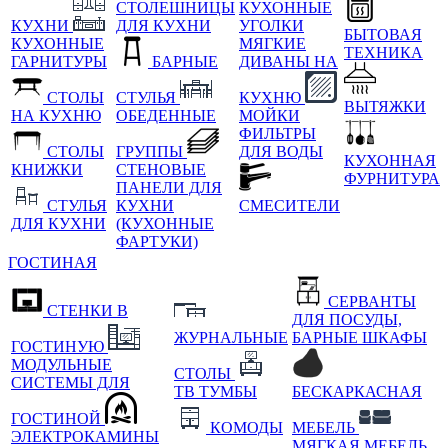
СТОЛЕШНИЦЫ
КУХОННЫЕ
КУХНИ
ДЛЯ КУХНИ
УГОЛКИ
БЫТОВАЯ
КУХОННЫЕ
МЯГКИЕ
ТЕХНИКА
ГАРНИТУРЫ
БАРНЫЕ
ДИВАНЫ НА
СТОЛЫ
СТУЛЬЯ
КУХНЮ
ВЫТЯЖКИ
НА КУХНЮ
ОБЕДЕННЫЕ
МОЙКИ
ФИЛЬТРЫ
СТОЛЫ
ГРУППЫ
ДЛЯ ВОДЫ
КУХОННАЯ
КНИЖКИ
СТЕНОВЫЕ
ФУРНИТУРА
ПАНЕЛИ ДЛЯ
СТУЛЬЯ
КУХНИ
СМЕСИТЕЛИ
ДЛЯ КУХНИ
(КУХОННЫЕ
ФАРТУКИ)
ГОСТИНАЯ
СЕРВАНТЫ
СТЕНКИ В
ДЛЯ ПОСУДЫ,
ЖУРНАЛЬНЫЕ
БАРНЫЕ ШКАФЫ
ГОСТИНУЮ
МОДУЛЬНЫЕ
СТОЛЫ
СИСТЕМЫ ДЛЯ
ТВ ТУМБЫ
БЕСКАРКАСНАЯ
ГОСТИНОЙ
КОМОДЫ
МЕБЕЛЬ
ЭЛЕКТРОКАМИНЫ
МЯГКАЯ МЕБЕЛЬ