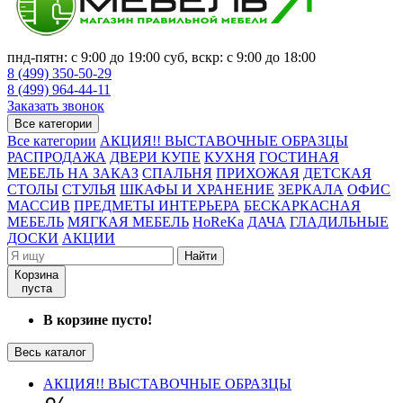
пнд-пятн: с 9:00 до 19:00 суб, вскр: с 9:00 до 18:00
8 (499) 350-50-29
8 (499) 964-44-11
Заказать звонок
Все категории
Все категории
АКЦИЯ!! ВЫСТАВОЧНЫЕ ОБРАЗЦЫ
РАСПРОДАЖА
ДВЕРИ КУПЕ
КУХНЯ
ГОСТИНАЯ
МЕБЕЛЬ НА ЗАКАЗ
СПАЛЬНЯ
ПРИХОЖАЯ
ДЕТСКАЯ
СТОЛЫ
СТУЛЬЯ
ШКАФЫ И ХРАНЕНИЕ
ЗЕРКАЛА
ОФИС
МАССИВ
ПРЕДМЕТЫ ИНТЕРЬЕРА
БЕСКАРКАСНАЯ
МЕБЕЛЬ
МЯГКАЯ МЕБЕЛЬ
HoReKa
ДАЧА
ГЛАДИЛЬНЫЕ
ДОСКИ
АКЦИИ
Найти
Корзина
пуста
В корзине пусто!
Весь каталог
АКЦИЯ!! ВЫСТАВОЧНЫЕ ОБРАЗЦЫ