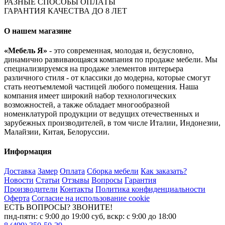
РАЗНЫЕ СПОСОБЫ ОПЛАТЫ
ГАРАНТИЯ КАЧЕСТВА ДО 8 ЛЕТ
О нашем магазине
«Мебель Я»
- это современная, молодая и, безусловно,
динамично развивающаяся компания по продаже мебели. Мы
специализируемся на продаже элементов интерьера
различного стиля - от классики до модерна, которые смогут
стать неотъемлемой частицей любого помещения. Наша
компания имеет широкий набор технологических
возможностей, а также обладает многообразной
номенклатурой продукции от ведущих отечественных и
зарубежных производителей, в том числе Италии, Индонезии,
Малайзии, Китая, Белоруссии.
Информация
Доставка
Замер
Оплата
Сборка мебели
Как заказать?
Новости
Статьи
Отзывы
Вопросы
Гарантия
Производители
Контакты
Политика конфиденциальности
Оферта
Согласие на использование cookie
ЕСТЬ ВОПРОСЫ? ЗВОНИТЕ!
пнд-пятн: с 9:00 до 19:00 суб, вскр: с 9:00 до 18:00