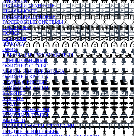
ТАБУРЕТЫ
ШКАФЫ И ХРАНЕНИЕ
ШКАФЫ-КУПЕ
ШКАФЫ-РАСПАШНЫЕ
ГАРДЕРОБНЫЕ СИСТЕМЫ
СТЕЛЛАЖИ
ПОЛКИ
СУНДУКИ
ЗЕРКАЛА
ОФИС
МЕБЕЛЬ ДЛЯ РУКОВОДИТЕЛЯ
ТУМБЫ ОФИСНЫЕ
ОФИСНЫЕ СТОЛЫ
МЕБЕЛЬ ДЛЯ ПЕРСОНАЛА
ОФИСНЫЕ КРЕСЛА
СТУЛЬЯ ОФИСНЫЕ
СТОЙКИ РЕСЕПШН
КАБИНЕТ
МАССИВ
СТОЛЫ
СТУЛЬЯ, БАНКЕТКИ
КОМОДЫ И ТУМБЫ
КРОВАТИ
ШКАФЫ, БУФЕТЫ, СТЕЛЛАЖИ
ПРЕДМЕТЫ ИНТЕРЬЕРА