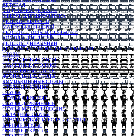
ДЕТСКАЯ
МОДУЛЬНЫЕ ДЕТСКИЕ
МЕБЕЛЬ ДЛЯ ШКОЛЬНИКА
ДЕТСКИЕ КРОВАТИ
МАТРАСЫ ДЛЯ ДЕТЕЙ
ДЕТСКИЕ СТОЛЫ И СТУЛЬЧИКИ
КОМОДЫ ДЛЯ ДЕТЕЙ
ДЕТСКИЕ ДИВАНЧИКИ
ДЕТСКИЙ СТУЛЬЧИК ДЛЯ КОРМЛЕНИЯ
СТОЛЫ
ПЛАСТИКОВЫЕ СТОЛЫ
ТУАЛЕТНЫЕ СТОЛИКИ
ПИСЬМЕННЫЕ СТОЛЫ
ЖУРНАЛЬНЫЕ СТОЛЫ
КОМПЬЮТЕРНЫЕ СТОЛЫ
СТОЛЫ НА КУХНЮ
СТУЛЬЯ
СТУЛЬЯ ОФИСНЫЕ
СТУЛЬЯ ДЕРЕВЯННЫЕ
СТУЛЬЯ МЕТАЛЛИЧЕСКИЕ
СКЛАДНЫЕ СТУЛЬЯ
ПЛАСТИКОВЫЕ КРЕСЛА И СТУЛЬЯ
БАРНЫЕ СТУЛЬЯ
ОФИСНЫЕ КРЕСЛА