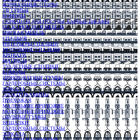
ЖУРНАЛЬНЫЕ СТОЛЫ
ТВ ТУМБЫ
КОМОДЫ
СЕРВАНТЫ ДЛЯ ПОСУДЫ, БАРНЫЕ ШКАФЫ
БЕСКАРКАСНАЯ МЕБЕЛЬ
МЯГКАЯ МЕБЕЛЬ
СПАЛЬНЯ
ИНТЕРЬЕРЫ СПАЛЬНИ
МОДУЛЬНЫЕ СПАЛЬНИ
КРОВАТИ
МАТРАСЫ
ТУАЛЕТНЫЕ СТОЛИКИ
КОМОДЫ
ПРИКРОВАТНЫЕ ТУМБЫ
ГАРДЕРОБНЫЕ СИСТЕМЫ
ЗЕРКАЛА
ЭЛЕКТРОКАМИНЫ
ПРИХОЖАЯ
МАЛЕНЬКИЕ ПРИХОЖИЕ
МОДУЛЬНЫЕ ПРИХОЖИЕ
ОБУВНЫЕ ТУМБЫ
ВЕШАЛКИ
ГАРДЕРОБНЫЕ СИСТЕМЫ
ЗЕРКАЛА
ПУФИКИ И БАНКЕТКИ