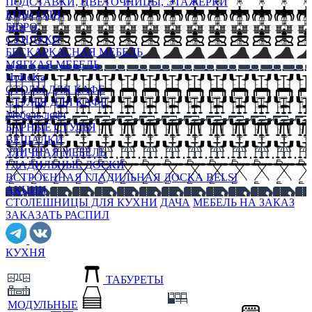
ПОДСТАВКИ, ЦВЕТОЧНИЦЫ, ЭТАЖЕРКИ
КОНСОЛИ
БЮРО
СУНДУКИ
БЕСКАРКАСНАЯ МЕБЕЛЬ
МЯГКАЯ МЕБЕЛЬ
HoReKa
СТОЛЫ ДЛЯ КАФЕ
СТУЛЬЯ ДЛЯ КАФЕ
Мебель лофт
БАРНЫЕ СТУЛЬЯ
ВЕШАЛКИ
УЛИЧНАЯ МЕБЕЛЬ
ГЛАДИЛЬНЫЕ ДОСКИ
ВСТРОЕННАЯ ГЛАДИЛЬНАЯ ДОСКА BELSI
АКЦИИ
СТОЛЕШНИЦЫ ДЛЯ КУХНИ
ДАЧА
МЕБЕЛЬ НА ЗАКАЗ
ЗАКАЗАТЬ РАСПИЛ
КУХНЯ
ТАБУРЕТЫ
МОДУЛЬНЫЕ