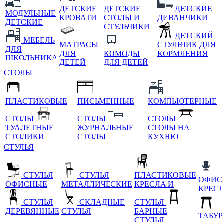
ДЕТСКИЕ
ДЕТСКИЕ
ДЕТСКИЕ
МОДУЛЬНЫЕ
КРОВАТИ
СТОЛЫ И
ДИВАНЧИКИ
ДЕТСКИЕ
СТУЛЬЧИКИ
ДЕТСКИЙ
МЕБЕЛЬ
МАТРАСЫ
СТУЛЬЧИК ДЛЯ
ДЛЯ
ДЛЯ
КОМОДЫ
КОРМЛЕНИЯ
ШКОЛЬНИКА
ДЕТЕЙ
ДЛЯ ДЕТЕЙ
СТОЛЫ
ПЛАСТИКОВЫЕ
ПИСЬМЕННЫЕ
КОМПЬЮТЕРНЫЕ
СТОЛЫ
СТОЛЫ
СТОЛЫ
ТУАЛЕТНЫЕ
ЖУРНАЛЬНЫЕ
СТОЛЫ НА
СТОЛИКИ
СТОЛЫ
КУХНЮ
СТУЛЬЯ
СТУЛЬЯ
СТУЛЬЯ
ПЛАСТИКОВЫЕ
ОФИС
ОФИСНЫЕ
МЕТАЛЛИЧЕСКИЕ
КРЕСЛА И
КРЕС
СТУЛЬЯ
СКЛАДНЫЕ
СТУЛЬЯ
ДЕРЕВЯННЫЕ
СТУЛЬЯ
БАРНЫЕ
ТАБУ
СТУЛЬЯ