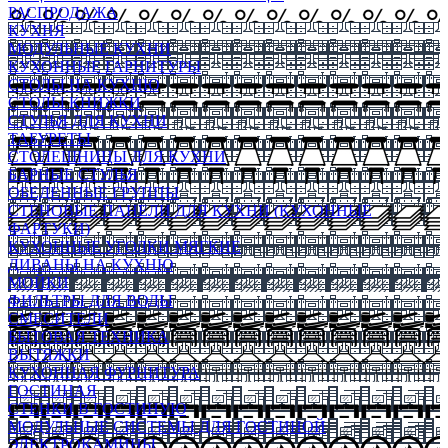
РАСПРОДАЖА
КУХНЯ
МОДУЛЬНЫЕ КУХНИ
КУХОННЫЕ ГАРНИТУРЫ
СТОЛЫ НА КУХНЮ
СТОЛЫ КНИЖКИ
СТУЛЬЯ ДЛЯ КУХНИ
ТАБУРЕТЫ
СТОЛЕШНИЦЫ ДЛЯ КУХНИ
БАРНЫЕ СТУЛЬЯ
ОБЕДЕННЫЕ ГРУППЫ
СТЕНОВЫЕ ПАНЕЛИ ДЛЯ КУХНИ (КУХОННЫЕ
ФАРТУКИ)
КУХОННЫЕ УГОЛКИ МЯГКИЕ
ДИВАНЫ НА КУХНЮ
МОЙКИ
ФИЛЬТРЫ ДЛЯ ВОДЫ
СМЕСИТЕЛИ
БЫТОВАЯ ТЕХНИКА
ВЫТЯЖКИ
КУХОННАЯ ФУРНИТУРА
ГОСТИНАЯ
СТЕНКИ В ГОСТИНУЮ
МОДУЛЬНЫЕ СИСТЕМЫ ДЛЯ ГОСТИНОЙ
ЭЛЕКТРОКАМИНЫ