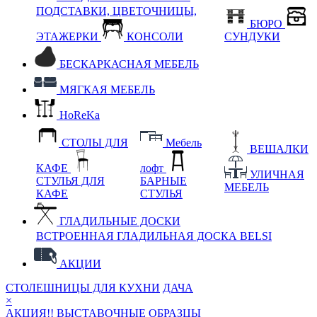
ПОДСТАВКИ, ЦВЕТОЧНИЦЫ,
БЮРО
ЭТАЖЕРКИ
КОНСОЛИ
СУНДУКИ
БЕСКАРКАСНАЯ МЕБЕЛЬ
МЯГКАЯ МЕБЕЛЬ
HoReKa
СТОЛЫ ДЛЯ
Мебель
ВЕШАЛКИ
КАФЕ
лофт
УЛИЧНАЯ
СТУЛЬЯ ДЛЯ
БАРНЫЕ
МЕБЕЛЬ
КАФЕ
СТУЛЬЯ
ГЛАДИЛЬНЫЕ ДОСКИ
ВСТРОЕННАЯ ГЛАДИЛЬНАЯ ДОСКА BELSI
АКЦИИ
СТОЛЕШНИЦЫ ДЛЯ КУХНИ
ДАЧА
×
АКЦИЯ!! ВЫСТАВОЧНЫЕ ОБРАЗЦЫ