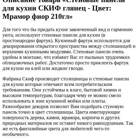
для кухни СКИФ глянец - Цвет:
Мрамор фиор 210гл»
Для того что бы придать кухне законченный вид и гармонию
уюта, используют стеновые панели для кухни (в
простонародии фартук). Кухонный фартук используется для
декорирования открытого пространства между столешницей и
верхними кухонными модулями. Стеновые панели очень
удобны в монтаже, что избавит Вас от пыльных трудоемких
облицовочных работ. Достаточно просто приклеить фартук
для кухни на клей или жидкие гвозди.
Фабрика Скиф производит столешницы и стеновые панели
для кухни которые отвечают всем потребительским
требованиям. Они устойчевы к влаге, бытовой химии и
высоким температурам, благодаря чему ее можно смело
использовать в зоне кухонной мойки или плиты.
Разнообразие декоров позволит Вам подобрать стуновую
панель точно в цвет столешницы. Цвета имитирующие
поверхность дерева, камня, мрамора, кирпича и других
природных материалов не оставит никого равнодушным. Так
же есть фантазийные цвета для любителей чего-то
необычного.