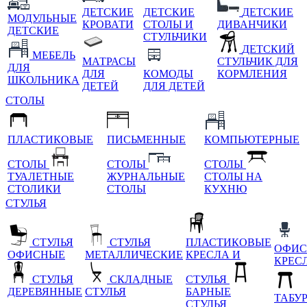
ДЕТСКИЕ
ДЕТСКИЕ
ДЕТСКИЕ
МОДУЛЬНЫЕ
КРОВАТИ
СТОЛЫ И
ДИВАНЧИКИ
ДЕТСКИЕ
СТУЛЬЧИКИ
ДЕТСКИЙ
МЕБЕЛЬ
МАТРАСЫ
СТУЛЬЧИК ДЛЯ
ДЛЯ
ДЛЯ
КОМОДЫ
КОРМЛЕНИЯ
ШКОЛЬНИКА
ДЕТЕЙ
ДЛЯ ДЕТЕЙ
СТОЛЫ
ПЛАСТИКОВЫЕ
ПИСЬМЕННЫЕ
КОМПЬЮТЕРНЫЕ
СТОЛЫ
СТОЛЫ
СТОЛЫ
ТУАЛЕТНЫЕ
ЖУРНАЛЬНЫЕ
СТОЛЫ НА
СТОЛИКИ
СТОЛЫ
КУХНЮ
СТУЛЬЯ
СТУЛЬЯ
СТУЛЬЯ
ПЛАСТИКОВЫЕ
ОФИС
ОФИСНЫЕ
МЕТАЛЛИЧЕСКИЕ
КРЕСЛА И
КРЕС
СТУЛЬЯ
СКЛАДНЫЕ
СТУЛЬЯ
ДЕРЕВЯННЫЕ
СТУЛЬЯ
БАРНЫЕ
ТАБУ
СТУЛЬЯ