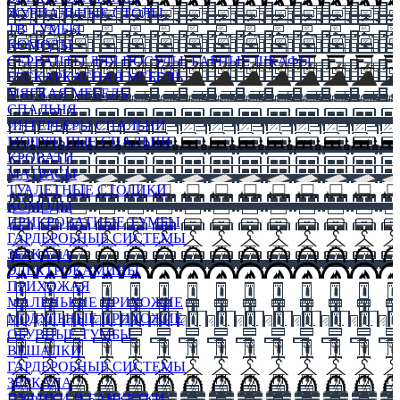
ЖУРНАЛЬНЫЕ СТОЛЫ
ТВ ТУМБЫ
КОМОДЫ
СЕРВАНТЫ ДЛЯ ПОСУДЫ, БАРНЫЕ ШКАФЫ
БЕСКАРКАСНАЯ МЕБЕЛЬ
МЯГКАЯ МЕБЕЛЬ
СПАЛЬНЯ
ИНТЕРЬЕРЫ СПАЛЬНИ
МОДУЛЬНЫЕ СПАЛЬНИ
КРОВАТИ
МАТРАСЫ
ТУАЛЕТНЫЕ СТОЛИКИ
КОМОДЫ
ПРИКРОВАТНЫЕ ТУМБЫ
ГАРДЕРОБНЫЕ СИСТЕМЫ
ЗЕРКАЛА
ЭЛЕКТРОКАМИНЫ
ПРИХОЖАЯ
МАЛЕНЬКИЕ ПРИХОЖИЕ
МОДУЛЬНЫЕ ПРИХОЖИЕ
ОБУВНЫЕ ТУМБЫ
ВЕШАЛКИ
ГАРДЕРОБНЫЕ СИСТЕМЫ
ЗЕРКАЛА
ПУФИКИ И БАНКЕТКИ