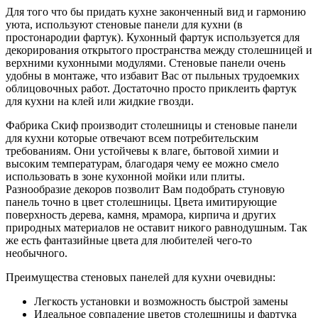
Для того что бы придать кухне законченный вид и гармонию
уюта, используют стеновые панели для кухни (в
простонародии фартук). Кухонный фартук используется для
декорирования открытого пространства между столешницей и
верхними кухонными модулями. Стеновые панели очень
удобны в монтаже, что избавит Вас от пыльных трудоемких
облицовочных работ. Достаточно просто приклеить фартук
для кухни на клей или жидкие гвозди.
Фабрика Скиф производит столешницы и стеновые панели
для кухни которые отвечают всем потребительским
требованиям. Они устойчевы к влаге, бытовой химии и
высоким температурам, благодаря чему ее можно смело
использовать в зоне кухонной мойки или плиты.
Разнообразие декоров позволит Вам подобрать стуновую
панель точно в цвет столешницы. Цвета имитирующие
поверхность дерева, камня, мрамора, кирпича и других
природных материалов не оставит никого равнодушным. Так
же есть фантазийные цвета для любителей чего-то
необычного.
Преимущества стеновых панелей для кухни очевидны:
Легкость установки и возможность быстрой замены
Идеальное совпадение цветов столешницы и фартука