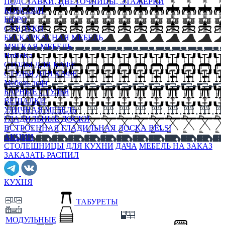
ПОДСТАВКИ, ЦВЕТОЧНИЦЫ, ЭТАЖЕРКИ
КОНСОЛИ
БЮРО
СУНДУКИ
БЕСКАРКАСНАЯ МЕБЕЛЬ
МЯГКАЯ МЕБЕЛЬ
HoReKa
СТОЛЫ ДЛЯ КАФЕ
СТУЛЬЯ ДЛЯ КАФЕ
Мебель лофт
БАРНЫЕ СТУЛЬЯ
ВЕШАЛКИ
УЛИЧНАЯ МЕБЕЛЬ
ГЛАДИЛЬНЫЕ ДОСКИ
ВСТРОЕННАЯ ГЛАДИЛЬНАЯ ДОСКА BELSI
АКЦИИ
СТОЛЕШНИЦЫ ДЛЯ КУХНИ
ДАЧА
МЕБЕЛЬ НА ЗАКАЗ
ЗАКАЗАТЬ РАСПИЛ
КУХНЯ
ТАБУРЕТЫ
МОДУЛЬНЫЕ