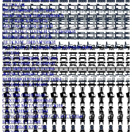
ДЕТСКАЯ
МОДУЛЬНЫЕ ДЕТСКИЕ
МЕБЕЛЬ ДЛЯ ШКОЛЬНИКА
ДЕТСКИЕ КРОВАТИ
МАТРАСЫ ДЛЯ ДЕТЕЙ
ДЕТСКИЕ СТОЛЫ И СТУЛЬЧИКИ
КОМОДЫ ДЛЯ ДЕТЕЙ
ДЕТСКИЕ ДИВАНЧИКИ
ДЕТСКИЙ СТУЛЬЧИК ДЛЯ КОРМЛЕНИЯ
СТОЛЫ
ПЛАСТИКОВЫЕ СТОЛЫ
ТУАЛЕТНЫЕ СТОЛИКИ
ПИСЬМЕННЫЕ СТОЛЫ
ЖУРНАЛЬНЫЕ СТОЛЫ
КОМПЬЮТЕРНЫЕ СТОЛЫ
СТОЛЫ НА КУХНЮ
СТУЛЬЯ
СТУЛЬЯ ОФИСНЫЕ
СТУЛЬЯ ДЕРЕВЯННЫЕ
СТУЛЬЯ МЕТАЛЛИЧЕСКИЕ
СКЛАДНЫЕ СТУЛЬЯ
ПЛАСТИКОВЫЕ КРЕСЛА И СТУЛЬЯ
БАРНЫЕ СТУЛЬЯ
ОФИСНЫЕ КРЕСЛА