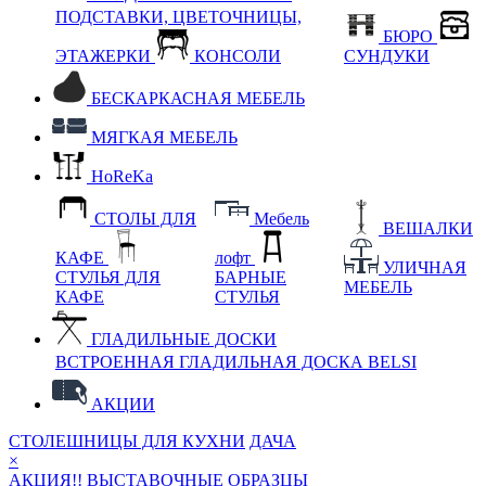
ПОДСТАВКИ, ЦВЕТОЧНИЦЫ,
БЮРО
ЭТАЖЕРКИ
КОНСОЛИ
СУНДУКИ
БЕСКАРКАСНАЯ МЕБЕЛЬ
МЯГКАЯ МЕБЕЛЬ
HoReKa
СТОЛЫ ДЛЯ
Мебель
ВЕШАЛКИ
КАФЕ
лофт
УЛИЧНАЯ
СТУЛЬЯ ДЛЯ
БАРНЫЕ
МЕБЕЛЬ
КАФЕ
СТУЛЬЯ
ГЛАДИЛЬНЫЕ ДОСКИ
ВСТРОЕННАЯ ГЛАДИЛЬНАЯ ДОСКА BELSI
АКЦИИ
СТОЛЕШНИЦЫ ДЛЯ КУХНИ
ДАЧА
×
АКЦИЯ!! ВЫСТАВОЧНЫЕ ОБРАЗЦЫ