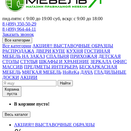
пнд-пятн: с 9:00 до 19:00 суб, вскр: с 9:00 до 18:00
8 (499) 350-50-29
8 (499) 964-44-11
Заказать звонок
Все категории
Все категории
АКЦИЯ!! ВЫСТАВОЧНЫЕ ОБРАЗЦЫ
РАСПРОДАЖА
ДВЕРИ КУПЕ
КУХНЯ
ГОСТИНАЯ
МЕБЕЛЬ НА ЗАКАЗ
СПАЛЬНЯ
ПРИХОЖАЯ
ДЕТСКАЯ
СТОЛЫ
СТУЛЬЯ
ШКАФЫ И ХРАНЕНИЕ
ЗЕРКАЛА
ОФИС
МАССИВ
ПРЕДМЕТЫ ИНТЕРЬЕРА
БЕСКАРКАСНАЯ
МЕБЕЛЬ
МЯГКАЯ МЕБЕЛЬ
HoReKa
ДАЧА
ГЛАДИЛЬНЫЕ
ДОСКИ
АКЦИИ
Найти
Корзина
пуста
В корзине пусто!
Весь каталог
АКЦИЯ!! ВЫСТАВОЧНЫЕ ОБРАЗЦЫ