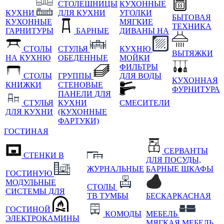
СТОЛЕШНИЦЫ
КУХОННЫЕ
КУХНИ
ДЛЯ КУХНИ
УГОЛКИ
БЫТОВАЯ
КУХОННЫЕ
МЯГКИЕ
ТЕХНИКА
ГАРНИТУРЫ
БАРНЫЕ
ДИВАНЫ НА
СТОЛЫ
СТУЛЬЯ
КУХНЮ
ВЫТЯЖКИ
НА КУХНЮ
ОБЕДЕННЫЕ
МОЙКИ
ФИЛЬТРЫ
СТОЛЫ
ГРУППЫ
ДЛЯ ВОДЫ
КУХОННАЯ
КНИЖКИ
СТЕНОВЫЕ
ФУРНИТУРА
ПАНЕЛИ ДЛЯ
СТУЛЬЯ
КУХНИ
СМЕСИТЕЛИ
ДЛЯ КУХНИ
(КУХОННЫЕ
ФАРТУКИ)
ГОСТИНАЯ
СЕРВАНТЫ
СТЕНКИ В
ДЛЯ ПОСУДЫ,
ЖУРНАЛЬНЫЕ
БАРНЫЕ ШКАФЫ
ГОСТИНУЮ
МОДУЛЬНЫЕ
СТОЛЫ
СИСТЕМЫ ДЛЯ
ТВ ТУМБЫ
БЕСКАРКАСНАЯ
ГОСТИНОЙ
КОМОДЫ
МЕБЕЛЬ
ЭЛЕКТРОКАМИНЫ
МЯГКАЯ МЕБЕЛЬ