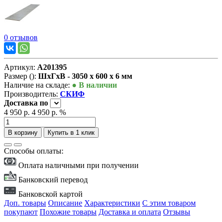
0 отзывов
Артикул:
А201395
Размер ():
ШxГxВ - 3050 x 600 x 6 мм
Наличие на складе:
● В наличии
Производитель:
СКИФ
Доставка
по
4 950 р.
4 950 р.
%
В корзину
Купить в 1 клик
Способы оплаты:
Оплата наличными при получении
Банковский перевод
Банковской картой
Доп. товары
Описание
Характеристики
С этим товаром
покупают
Похожие товары
Доставка и оплата
Отзывы