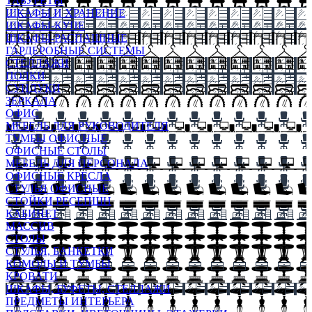
ТАБУРЕТЫ
ШКАФЫ И ХРАНЕНИЕ
ШКАФЫ-КУПЕ
ШКАФЫ-РАСПАШНЫЕ
ГАРДЕРОБНЫЕ СИСТЕМЫ
СТЕЛЛАЖИ
ПОЛКИ
СУНДУКИ
ЗЕРКАЛА
ОФИС
МЕБЕЛЬ ДЛЯ РУКОВОДИТЕЛЯ
ТУМБЫ ОФИСНЫЕ
ОФИСНЫЕ СТОЛЫ
МЕБЕЛЬ ДЛЯ ПЕРСОНАЛА
ОФИСНЫЕ КРЕСЛА
СТУЛЬЯ ОФИСНЫЕ
СТОЙКИ РЕСЕПШН
КАБИНЕТ
МАССИВ
СТОЛЫ
СТУЛЬЯ, БАНКЕТКИ
КОМОДЫ И ТУМБЫ
КРОВАТИ
ШКАФЫ, БУФЕТЫ, СТЕЛЛАЖИ
ПРЕДМЕТЫ ИНТЕРЬЕРА