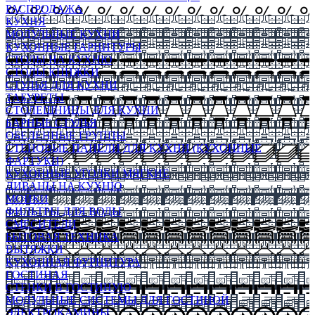
РАСПРОДАЖА
КУХНЯ
МОДУЛЬНЫЕ КУХНИ
КУХОННЫЕ ГАРНИТУРЫ
СТОЛЫ НА КУХНЮ
СТОЛЫ КНИЖКИ
СТУЛЬЯ ДЛЯ КУХНИ
ТАБУРЕТЫ
СТОЛЕШНИЦЫ ДЛЯ КУХНИ
БАРНЫЕ СТУЛЬЯ
ОБЕДЕННЫЕ ГРУППЫ
СТЕНОВЫЕ ПАНЕЛИ ДЛЯ КУХНИ (КУХОННЫЕ
ФАРТУКИ)
КУХОННЫЕ УГОЛКИ МЯГКИЕ
ДИВАНЫ НА КУХНЮ
МОЙКИ
ФИЛЬТРЫ ДЛЯ ВОДЫ
СМЕСИТЕЛИ
БЫТОВАЯ ТЕХНИКА
ВЫТЯЖКИ
КУХОННАЯ ФУРНИТУРА
ГОСТИНАЯ
СТЕНКИ В ГОСТИНУЮ
МОДУЛЬНЫЕ СИСТЕМЫ ДЛЯ ГОСТИНОЙ
ЭЛЕКТРОКАМИНЫ