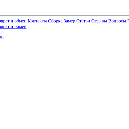
зврат и обмен
Контакты
Сборка
Замер
Статьи
Отзывы
Вопросы
зврат и обмен
ли