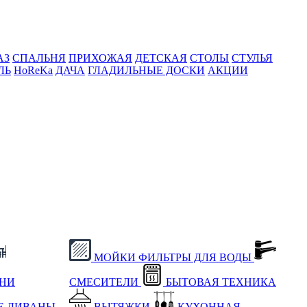
АЗ
СПАЛЬНЯ
ПРИХОЖАЯ
ДЕТСКАЯ
СТОЛЫ
СТУЛЬЯ
ЛЬ
HoReKa
ДАЧА
ГЛАДИЛЬНЫЕ ДОСКИ
АКЦИИ
МОЙКИ
ФИЛЬТРЫ ДЛЯ ВОДЫ
ХНИ
СМЕСИТЕЛИ
БЫТОВАЯ ТЕХНИКА
Е
ДИВАНЫ
ВЫТЯЖКИ
КУХОННАЯ