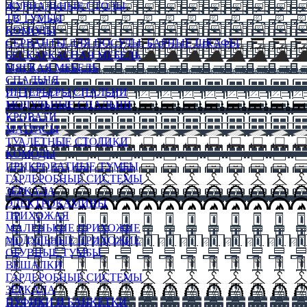
ЖУРНАЛЬНЫЕ СТОЛЫ
ТВ ТУМБЫ
КОМОДЫ
СЕРВАНТЫ ДЛЯ ПОСУДЫ, БАРНЫЕ ШКАФЫ
БЕСКАРКАСНАЯ МЕБЕЛЬ
МЯГКАЯ МЕБЕЛЬ
СПАЛЬНЯ
ИНТЕРЬЕРЫ СПАЛЬНИ
МОДУЛЬНЫЕ СПАЛЬНИ
КРОВАТИ
МАТРАСЫ
ТУАЛЕТНЫЕ СТОЛИКИ
КОМОДЫ
ПРИКРОВАТНЫЕ ТУМБЫ
ГАРДЕРОБНЫЕ СИСТЕМЫ
ЗЕРКАЛА
ЭЛЕКТРОКАМИНЫ
ПРИХОЖАЯ
МАЛЕНЬКИЕ ПРИХОЖИЕ
МОДУЛЬНЫЕ ПРИХОЖИЕ
ОБУВНЫЕ ТУМБЫ
ВЕШАЛКИ
ГАРДЕРОБНЫЕ СИСТЕМЫ
ЗЕРКАЛА
ПУФИКИ И БАНКЕТКИ