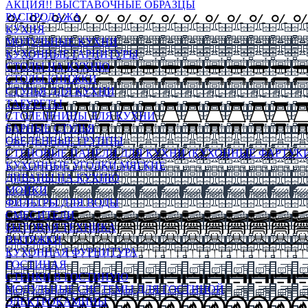
АКЦИЯ!! ВЫСТАВОЧНЫЕ ОБРАЗЦЫ
РАСПРОДАЖА
КУХНЯ
МОДУЛЬНЫЕ КУХНИ
КУХОННЫЕ ГАРНИТУРЫ
СТОЛЫ НА КУХНЮ
СТОЛЫ КНИЖКИ
СТУЛЬЯ ДЛЯ КУХНИ
ТАБУРЕТЫ
СТОЛЕШНИЦЫ ДЛЯ КУХНИ
БАРНЫЕ СТУЛЬЯ
ОБЕДЕННЫЕ ГРУППЫ
СТЕНОВЫЕ ПАНЕЛИ ДЛЯ КУХНИ (КУХОННЫЕ ФАРТУКИ
КУХОННЫЕ УГОЛКИ МЯГКИЕ
ДИВАНЫ НА КУХНЮ
МОЙКИ
ФИЛЬТРЫ ДЛЯ ВОДЫ
СМЕСИТЕЛИ
БЫТОВАЯ ТЕХНИКА
ВЫТЯЖКИ
КУХОННАЯ ФУРНИТУРА
ГОСТИНАЯ
СТЕНКИ В ГОСТИНУЮ
МОДУЛЬНЫЕ СИСТЕМЫ ДЛЯ ГОСТИНОЙ
ЭЛЕКТРОКАМИНЫ