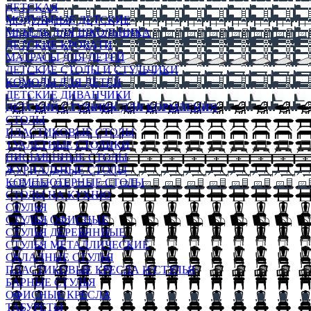
ДЕТСКАЯ
МОДУЛЬНЫЕ ДЕТСКИЕ
МЕБЕЛЬ ДЛЯ ШКОЛЬНИКА
ДЕТСКИЕ КРОВАТИ
МАТРАСЫ ДЛЯ ДЕТЕЙ
ДЕТСКИЕ СТОЛЫ И СТУЛЬЧИКИ
КОМОДЫ ДЛЯ ДЕТЕЙ
ДЕТСКИЕ ДИВАНЧИКИ
ДЕТСКИЙ СТУЛЬЧИК ДЛЯ КОРМЛЕНИЯ
СТОЛЫ
ПЛАСТИКОВЫЕ СТОЛЫ
ТУАЛЕТНЫЕ СТОЛИКИ
ПИСЬМЕННЫЕ СТОЛЫ
ЖУРНАЛЬНЫЕ СТОЛЫ
КОМПЬЮТЕРНЫЕ СТОЛЫ
СТОЛЫ НА КУХНЮ
СТУЛЬЯ
СТУЛЬЯ ОФИСНЫЕ
СТУЛЬЯ ДЕРЕВЯННЫЕ
СТУЛЬЯ МЕТАЛЛИЧЕСКИЕ
СКЛАДНЫЕ СТУЛЬЯ
ПЛАСТИКОВЫЕ КРЕСЛА И СТУЛЬЯ
БАРНЫЕ СТУЛЬЯ
ОФИСНЫЕ КРЕСЛА
ТАБУРЕТЫ